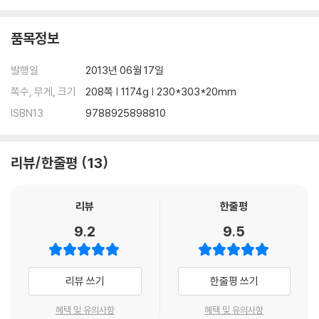
품목정보
발행일
2013년 06월 17일
쪽수, 무게, 크기
208쪽 | 1174g | 230*303*20mm
ISBN13
9788925898810
리뷰/한줄평
13
리뷰
한줄평
9.2
9.5
리뷰 쓰기
한줄평 쓰기
혜택 및 유의사항
혜택 및 유의사항