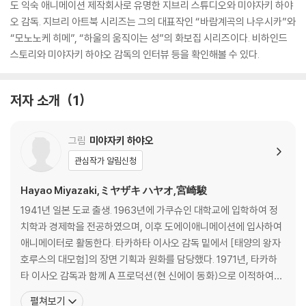
도 익숙 애니메이션 제작회사로 유명한 지브리 스튜디오와 미야자키 하야
오 감독. 지브리 아트북 시리즈는 그의 대표작인 “바람계곡의 나우시카”와
“모노노케 히메”, “하울의 움직이는 성”의 화보집 시리즈이다. 비하인드
스토리와 미야자키 하야오 감독의 인터뷰 등을 확인해볼 수 있다.
저자 소개
1
그림
미야자키 하야오
관심작가 알림신청
Hayao Miyazaki,ミヤザキ ハヤオ,宮崎駿
1941년 일본 도쿄 출생. 1963년에 가쿠슈인 대학교에 입학하여 정
치학과 경제학을 전공하였으며, 이후 도에이애니메이션에 입사하여
애니메이터로 활동한다. 타카하타 이사오 감독 밑에서 [태양의 왕자
호루스의 대모험]의 장면 기획과 원화를 담당했다. 1971년, 타카하
타 이사오 감독과 함께 A 프로덕션(현 신에이 동화)으로 이적하여
[팬더와 친구들의 모엄]의 원안과 각본, 화면구성, 원화를 담당했다.
펼쳐보기