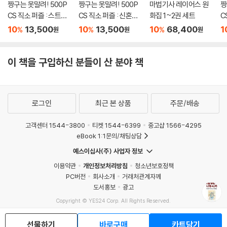
짱구는 못말려! 500P
짱구는 못말려! 500P
마법기사 레이어스 원
짱
CS 직소 퍼즐 : 스트라
CS 직소 퍼즐 : 신혼여
화집 1~2권 세트
C
이커
행 허리케인
의
10
13,500
10
13,500
10
68,400
1
%
%
%
원
원
원
이 책을 구입하신 분들이 산 분야 책
로그인
최근 본 상품
주문/배송
고객센터 1544-3800
티켓 1544-6399
중고샵 1566-4295
eBook 1:1문의/채팅상담
예스이십사(주) 사업자 정보
이용약관
개인정보처리방침
청소년보호정책
PC버전
회사소개
거래처관계자께
도서홍보
광고
Copyright © YES24 Corp. All Rights Reserved.
MATOM10
선물하기
바로구매
카트담기