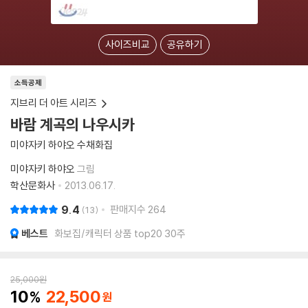
사이즈비교
공유하기
소득공제
지브리 더 아트 시리즈
바람 계곡의 나우시카
미야자키 하야오 수채화집
미야자키 하야오
그림
학산문화사
2013.06.17.
9.4
판매지수
264
13
베스트
화보집/캐릭터 상품 top20 30주
25,000
원
10
22,500