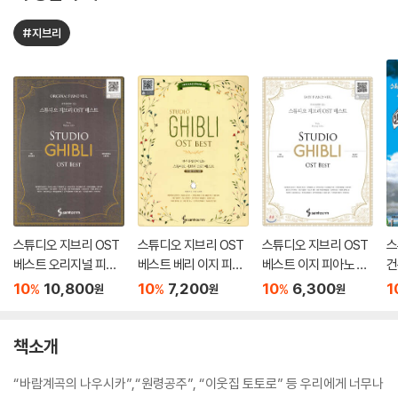
#지브리
스튜디오 지브리 OST
스튜디오 지브리 OST
스튜디오 지브리 OST
스
베스트 오리지널 피아
베스트 베리 이지 피아
베스트 이지 피아노 버
건
노 버전
노 버전
전
10
10,800
10
7,200
10
6,300
1
%
%
%
원
원
원
책소개
“바람계곡의 나우시카”,“원령공주”, “이웃집 토토로” 등 우리에게 너무나