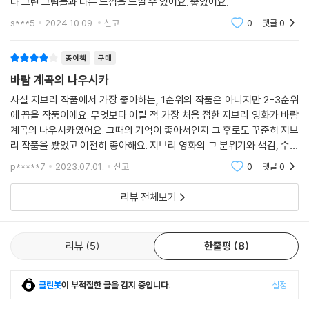
나 그린 그림들과 다른 느낌을 느낄 수 있어요. 좋았어요.
s***5
2024.10.09.
신고
0
댓글
0
종이책
구매
바람 계곡의 나우시카
사실 지브리 작품에서 가장 좋아하는, 1순위의 작품은 아니지만 2-3순위
에 꼽을 작품이에요. 무엇보다 어릴 적 가장 처음 접한 지브리 영화가 바람
계곡의 나우시카였어요. 그때의 기억이 좋아서인지 그 후로도 꾸준히 지브
리 작품을 봤었고 여전히 좋아해요. 지브리 영화의 그 분위기와 색감, 수채
화 느낌의 그림들을 좋아했고 지금도 취향은 변하지 않더라구요. 나우시카
p*****7
2023.07.01.
신고
0
댓글
0
의 아트집
리뷰 전체보기
리뷰
5
한줄평
8
클린봇
이 부적절한 글을 감지 중입니다.
설정