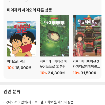
1971년 타카하타 이사오 감독과 함께 즈이요 에이조(즈이요 엔터프
라이즈), 닛폰 애니메이션, 텔레콤 등 다양한 스튜디오에서 일하며 T
미야자키 하야오
의 다른 상품
V 시리즈 [알프스의 소녀 하이디]와 [엄마 찾아
미래소년 코난
지브리애니메이션 이
지브리애니메이션 센
웃집 토토로 (합본판)
과 치히로의 행방불명
10
18,000
%
원
(합본판)
10
24,300
10
31,500
%
%
원
원
관련 분류
국내도서
만화/라이트노벨
화보집/캐릭터 상품