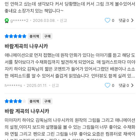
인 안하고 샀는데 생각보다 커서 당황했는데 커서 그림 크게 볼수있어서
좋네요 소장가치 있는 책입니다~
g******2
2026.03.08.
신고
0
댓글
0
종이책
구매
바람계곡의 나우시카
애니메이션으로 먼저 접했는데 원작 만화가 있다는 이야기를 듣고 해당 도
서를 찾아보다가 수채화집까지 발견하게 되었어요. 매 일러스트마다 미야
자키 하야오 감독님의 짧은 코멘트가 들어가 있어서그렸던 배경이나 소소
한 에피소드를 알 수 있어서 즐겁게 읽었습니다. 인터뷰도 함께 실려 있어
서 아주 유용한 자료라고 생각되네요. 팬이라면 꼭 소장하세요~
h******s
2025.01.11.
신고
0
댓글
0
종이책
구매
바람 계곡의 나우시카
미야자키 하야오 감독님의 나우시카의 원작의 그림들 그리고 애니메이션
의 설정,이미지 보드와 설명들을 볼 수 있는 그림들이 너무 좋아요. 수채화
와 연필 그리고 펜으로 그린 그림들 너무 좋아요.요즘은 컴퓨터로 채색이