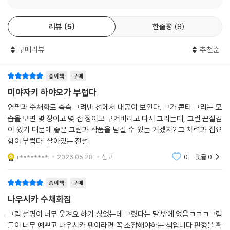
리뷰
5
한줄평
8
구매리뷰
추천순
종이책
구매
미야자키 하야오가 부럽다
연필과 수채화로 슥슥 그려낸 선에서 내공이 보인다. 그가 콘티 그리는 모
습을 보면 몇 장이고 몇 십 장이고 구겨버리고 다시 그리는데, 그런 끈질김
이 있기 때문에 좋은 그림과 작품을 남길 수 있는 거겠지? 그 체력과 집요
함이 부럽다! 살아있는 전설.
r********i
2026.05.28.
신고
0
댓글
0
종이책
구매
나우시카 수채화집
그림 설명이 너무 웃겨요 하기 싫었는데 그렸다는 말 밖에 없음ㅋㅋㅋ그림
들이 너무 예쁘고 나우시카 팬이라면 꼭 소장해야하는 책입니다 판형을 확