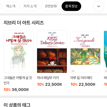
책소개
저자 소개
관련분류
품목정보
지브리 더 아트 시리즈
그대들은 어떻게 살 것
마녀 배달부 키키
마루 밑 아리에티
벼
인가
10
22,500
10
22,500
1
%
%
원
원
10
36,000
%
원
이 상품의 태그