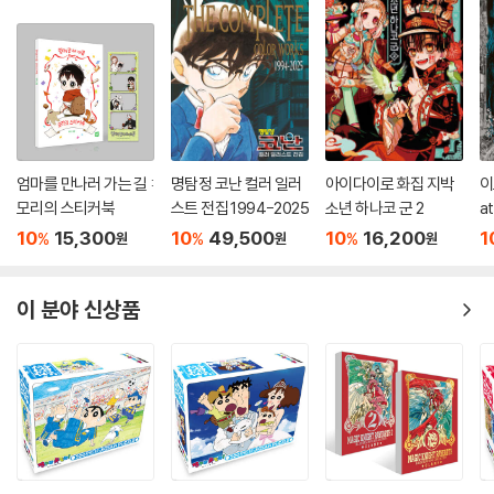
엄마를 만나러 가는 길 :
명탐정 코난 컬러 일러
아이다이로 화집 지박
이
모리의 스티커북
스트 전집 1994-2025
소년 하나코 군 2
at
10
15,300
10
49,500
10
16,200
1
%
%
%
원
원
원
이 분야 신상품