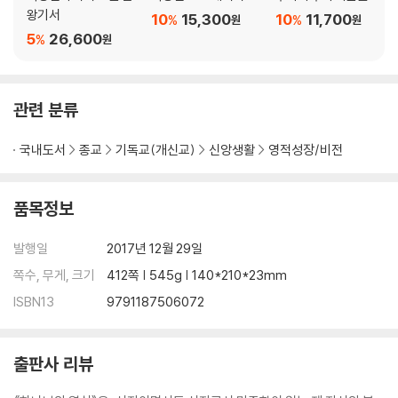
왕기서
10
15,300
10
11,700
%
%
원
원
5
26,600
%
원
관련 분류
국내도서
종교
기독교(개신교)
신앙생활
영적성장/비전
품목정보
발행일
2017년 12월 29일
쪽수, 무게, 크기
412쪽 | 545g | 140*210*23mm
ISBN13
9791187506072
출판사 리뷰