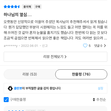
종이책
구매
하나님의 열심....
오랫동안 신앙적으로 이끌어 주셨던 목사님이 추천해주셔서 읽게 됬습니
다. 뭔가 답답했던 부분이 시원해지는 느낌도 들고 어떤 챕터는 꼭 저를 위
해 쓰여진 것 같아 혼자 눈물을 훔치기도 했습니다. 한번에 다 읽는 것 보다
조금씩 곱씹으면 반복해서 읽으면 좋은 책입니다. 저도 여러번 읽으려 합
니다 지인분께 선물하기 위해 주문하러 들어왔다 글 남깁니다. 샬롬 !
a******y
2022.06.01.
신고
5
댓글
0
리뷰 전체보기
리뷰
53
한줄평
76
클린봇
이 부적절한 글을 감지 중입니다.
설정
구매한줄평
추천순