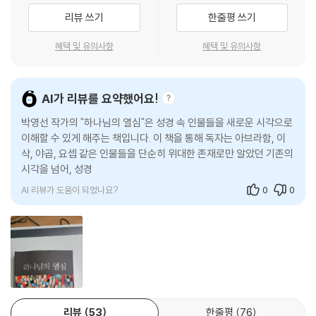
전제는 아닐 것입니다. 성경 속 인물들을 더 이상 위인으로 여기지 않으며,
리뷰 쓰기
한줄평 쓰기
그들처럼 살아보겠다는 열정도 희미해진 시대이기 때문입니다. 우리가 가
진 전제는 쉽게 변하고 바뀌고 사라집니다. 하지만 그 어떤 전제로 출발하
혜택 및 유의사항
혜택 및 유의사항
여 따져 물어도 하나님의 열심은 오늘도 한결같이 모두에게 충만히 다가올
것입니다. 하나님이 여전히 일하고 계시기 때문입니다. 불변하고 여일한
이 열심 앞에 기꺼이 항복하는 복된 신자가 되기 바랍니다.
AI가 리뷰를 요약했어요!
박영선 작가의 "하나님의 열심"은 성경 속 인물들을 새로운 시각으로
2017년 겨울
이해할 수 있게 해주는 책입니다. 이 책을 통해 독자는 아브라함, 이
박영선
삭, 야곱, 요셉 같은 인물들을 단순히 위대한 존재로만 알았던 기존의
시각을 넘어, 성경을 하나님 중심으로 읽게 됩니다. 특히
AI 리뷰가 도움이 되었나요?
0
0
리뷰
53
한줄평
76