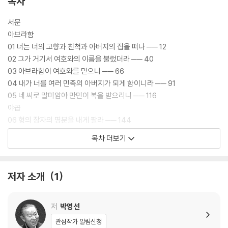
목차
입니다.
서문
본 개정판에는 바울이 새롭게 들어가 있으며, 각 인물에 대한 설교 말미에
아브라함
덧붙여진 글에는 오랜 세월 하나님의 주권만을 역설(力說)해 온 저자의
01 너는 너의 고향과 친척과 아버지의 집을 떠나 ── 12
깊은 안목이 녹아 있습니다. 일평생 하나님을 편들어 온 설교자 박영선의
02 그가 거기서 여호와의 이름을 불렀더라 ── 40
단초를 엿볼 수 있는 책입니다. 이 책을 통해 세상과 역사 속에 충일한 하나
03 아브라함이 여호와를 믿으니 ── 66
님의 주권을 발견해 가는 기쁨을 누리시기 바랍니다.
04 내가 너를 여러 민족의 아버지가 되게 함이니라 ── 91
05 네 씨로 말미암아 만민이 복을 받으리니 ── 116
야곱
06 형의 장자의 명분을 내게 팔라 ── 144
07 너를 이끌어 이 땅으로 돌아오게 할지라 ── 168
목차 더보기
08 네가 하나님과 겨루어 이겼음이니라 ── 190
09 야곱의 전능자의 손을 힘입음이라 ── 212
요셉/모세/욥/다윗/엘리야
저자 소개
1
10 그의 말씀이 그를 단련하였도다 ── 234
11 너희를 위하여 행하시는 구원을 보라 ── 268
12 그가 나를 단련하신 후에는 ── 289
저
박영선
13 내 죄가 항상 내 앞에 있나이다 ── 311
관심작가 알림신청