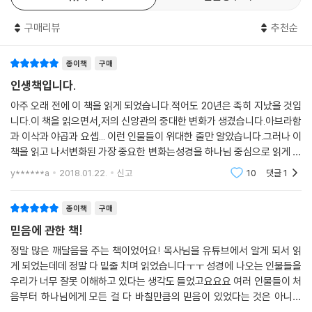
구매리뷰
추천순
종이책
구매
인생책입니다.
아주 오래 전에 이 책을 읽게 되었습니다.적어도 20년은 족히 지났을 것입
니다.이 책을 읽으면서,저의 신앙관의 중대한 변화가 생겼습니다.아브라함
과 이삭과 야곱과 요셉... 이런 인물들이 위대한 줄만 알았습니다.그러나 이
책을 읽고 나서변화된 가장 중요한 변화는성경을 하나님 중심으로 읽게 되
었다는 것입니다.아브라함에 대하여 오래참으시고, 기다려주신 하나님.야
y******a
2018.01.22.
신고
10
댓글
1
곱의 열심보다
종이책
구매
믿음에 관한 책!
정말 많은 깨달음을 주는 책이었어요! 목사님을 유튜브에서 알게 되서 읽
게 되었는데데 정말 다 밑줄 치며 읽었습니다ㅜㅜ 성경에 나오는 인물들을
우리가 너무 잘못 이해하고 있다는 생각도 들었고요요요 여러 인물들이 처
음부터 하나님에게 모든 걸 다 바칠만큼의 믿음이 있었다는 것은 아니고
하나님의 열심을 통해, 하나님이 그렇게 만드셨다는 것이이 너무나도 이해