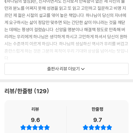
《하나님의 열심》은, 신자이면서도 신자로서 만족함이 없는 제 자신의 불
만과 분노를 어쩌지 못해 성경을 읽고 또 읽고 고민하고 질문하고 비명 지
르던 제 젊은 시절의 설교를 엮어 놓은 책입니다. 하나님이 당신의 자녀에
게 요구하시는 삶이 정답만 맞추면 되는 간단한 삶이 아니라는 것을 깨닫
는 데에는 평생이 걸렸습니다. 신앙을 명분이나 해결책 정도로 만족해 버
리려는 우리에게 하나님은 생각하게 하시고 고민하게 하셔서 당신이 원하
시는 수준까지 이르게 하십니다. 하나님의 성실하신 역사가 우리를 버겁고
혼란스럽게 하는 것은 그분의 목적이 우리 기대와 상상을 넘어서는 탓입니
다.
출판사 리뷰 더보기
여기 소개된 성경 속 인물들은 각자의 훌륭한 면모를 나타내 주는 영웅이
아니라 하나님은 누구시며 어떻게 일하시는가를 드러내 주는 역사 속 증인
들입니다. 어느덧 삼십여 년이 지나 책을 가다듬으면서 긴 시간을 지나며
리뷰/한줄평
129
얻게 된 깨달음을 인물의 말미마다 짧게 덧붙였습니다. 바울은 새롭게 들
어간 인물입니다. 그를 향한 하나님의 일하심은 위대한 반전(反轉)의 역
사를 이루시는 열심으로 드러납니다.
리뷰
한줄평
9.6
9.7
그 시절 제가 지른 비명에 동감하던 청중의 호흡이 이 책을 쓰게 된 전제였
습니다. 당시 아우성쳤던 저의 외침은 지금도 모든 세대가 공감할 수 있는