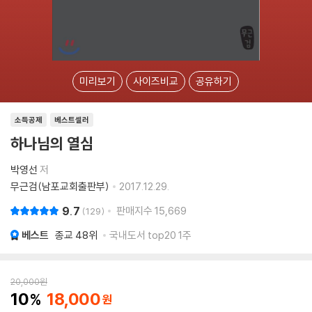
미리보기
사이즈비교
공유하기
소득공제
베스트셀러
하나님의 열심
박영선
저
무근검(남포교회출판부)
2017.12.29.
9.7
판매지수
15,669
129
베스트
종교
48위
국내도서 top20 1주
20,000
원
10
18,000