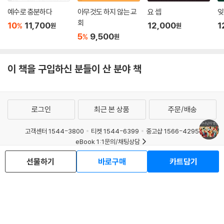
예수로 충분하다
아무것도 하지 않는 교
요 셉
잊
회
10
11,700
12,000
1
%
원
원
5
9,500
%
원
이 책을 구입하신 분들이 산 분야 책
로그인
최근 본 상품
주문/배송
고객센터 1544-3800
티켓 1544-6399
중고샵 1566-4295
eBook 1:1문의/채팅상담
예스이십사(주) 사업자 정보
선물하기
바로구매
카트담기
이용약관
개인정보처리방침
청소년보호정책
PC버전
회사소개
거래처관계자께
도서홍보
광고
Copyright © YES24 Corp. All Rights Reserved.
MATOM9