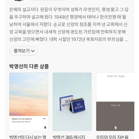
14 세미한 소리가 있는지라 ── 335
베드로/바울
은혜의 설교자다. 믿음이 무엇이며 성화가 무엇인지, 평생 묻고 그 답
15 내가 주님을 사랑하는 줄 주님께서 아시나이다 ── 360
을 추구하며 설교해 왔다. 1948년 평양에서 태어나 한국전쟁 때 월
16 그러나 내가 긍휼을 입은 까닭은 ── 389
남하여 서울에서 자랐다. 순교로 신앙의 정조를 지켜 낸 교회에서 신
앙 교육을 받으면서 내세적 신앙에 경도된 가르침에 만족하지 못해
신앙의 고민에 빠졌다. 대학 시절인 1972년 목회자로의 부르심을 확
인하고 신학수업을 위해 1976년 총신대학교신학대학원에 입학했
펼쳐보기
다. 1980년 목사안수를 받고 1982년 미국의 리버티 신학대학원으로
유학을 떠났으나, 그곳에서 존 헌터의 성화에 관한 설교에 크게 영향
박영선
의 다른 상품
을 받아 설교자로의 부르심을 확신하며 유학 1년 만에
박영선의 다시 보는 열
박영선 365 메시지
우리와 우리 자손들