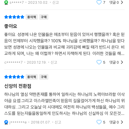
s*****7
2023.10.02.
신고
7
댓글
0
가 잘 되게
종이책
구매
좋아요
좋아요. 성경에 나온 인물들은 애초부터 믿음이 있어서 행했을까? 혹은 믿
음이 언제부터 시작했을까? 100% 하나님을 신뢰했을까? 하나님을 믿다
보면 성경에 나오는 인물들과 비교해 괴리감에 빠질 때가 반드시 온다. 비
교하게 되며, 나는 왜 이럴까? 하면서 자책하게 된다. 이러한 것들을 해소
해주는 책이다. 믿음의 조상인 아브라함부터 시작해서, 성경적인 근거로
c*******7
2020.12.19.
신고
5
댓글
0
통해서 이들이 언제
종이책
구매
신앙의 전환점
하나님의 열심 약한존재를 통하여 일하시는 하나님의 노력아브라함 이삭
야곱 요셉 그리고 이스라엘민족이 믿음의 길을걸어가게 하신 하나님의 위
대하심...그리고 오늘날 이 시대에도 여전히 하나님의 백성들을, 예수 그리
스도를 믿는자들을동일하게 인도하시는 하나님의 신실하심 이 모든것이
담겨져있다. 신앙의 전환점을 만드는 책입니다. 기다리고 기다렸던 책
j*******e
2018.01.07.
신고
5
댓글
0