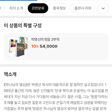
차
저자 소개
관련분류
품목정보
출판사 리뷰
이 상품의 특별 구성
박영선의 믿음 3부작
10
54,000
%
원
책소개
《하나님의 열심》은 박영선 목사의 대표작으로 잘 알려진 설교집입니다. 1
985년 출간된 이래, 많은 신자들의 ‘인생 책’으로 손꼽히는 이 설교집을 한
세대가 지난 지금 다시 가다듬어 내놓습니다. 젊은 시절, 그는 ‘믿음’이라는
주제를 놓고 집요한 질문과 고민으로 끈질기게 매달렸고 성경을 파헤치는
거침없는 추적 끝에 ‘믿음은 하나님의 열심이 빚어낸 결과’라는 답을 얻게