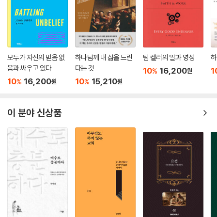
모두가 자신의 믿음 없
하나님께 내 삶을 드린
팀 켈러의 일과 영성
하
음과 싸우고 있다
다는 것
10
16,200
1
%
원
10
16,200
10
15,210
%
%
원
원
이 분야 신상품