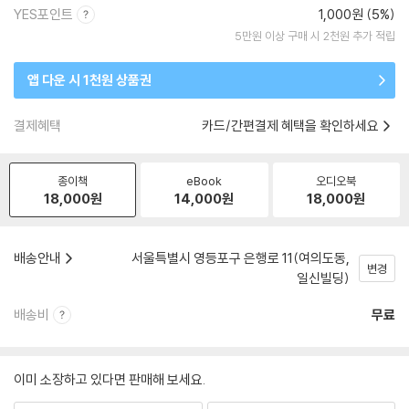
YES포인트
1,000원 (5%)
5만원 이상 구매 시 2천원 추가 적립
앱 다운 시 1천원 상품권
결제혜택
카드/간편결제 혜택을 확인하세요
종이책
eBook
오디오북
18,000
원
14,000
원
18,000
원
배송안내
서울특별시 영등포구 은행로 11(여의도동,
변경
일신빌딩)
배송비
무료
이미 소장하고 있다면 판매해 보세요.