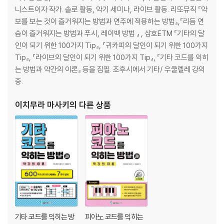
옆으로법칙은 A코드에도 적용가능하다 30
니스트이자 작가. 솔로 활동, 악기 세미나, 라이브 활동. 리또뮤직 『악
A코드의 옆으로법칙도 12프렛을 한 바퀴 돈다 32
보를 보는 것이 즐거워지는 방법과 연주에 적용하는 방법』,『리듬 연
A코드에도 옆으로법칙과 기본법칙을 더해보자 33
습이 즐거워지는 방법과 푸시, 레이백 방법 』 , 삼호ETM 『기타의 달
옆으로법칙은 D코드에도 적용 가능하다. 그러나… 34
인이 되기 위한 100가지 Tip』, 『귀카피의 달인이 되기 위한 100가지
파워코드에도 유용한 옆으로법칙 35
Tip』, 『라이브의 달인이 되기 위한 100가지 Tip』, 『기타 코드를 익히
같은 코드를 다른 포지션으로 쳐보자 36
는 방법과 약간의 이론』 등을 집필. 조후시에서 기타/ 우쿨렐레 강의
바레코드를 쉬운 포지션으로 잡아보자 37
중.
Chapter : 2 정리 38
기초 이론 39
이치무라 마사키
의 다른 상품
복습 테스트 40
칼럼 42
제3장 개방현을 효과적으로 활용할 수 있는 행운법칙 43
G코드의 행운법칙 44
C코드의 행운법칙 45
B7, Bm7코드의 행운법칙 46
C와 D 로우코드는 같은 계열의 코드 폼인가? 47
C7코드의 옆으로법칙 48
기타 코드를 익히는 방
피아노 코드를 익히는
Chapter : 3 정리 49