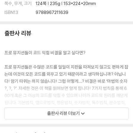
클리셰라는 필살기 88
쪽수, 무게, 크기
124쪽 | 235g | 153*224*20mm
복습 테스트 89
ISBN13
9788967211639
칼럼 90
제7장 코드 폼이 무한대로 늘어나는 생략법칙 91
출판사 리뷰
중복음은 생략해도 좋다 92
옥타브 포지션의 활용 93
프로 뮤지션들이 코드 익힘 비결을 알고 싶다면?
생략법칙을 사용하면 코드 폼이 무한대로 늘어난다! 94
줄을 엄선한 연주 95
프로 뮤지션들은 수많은 코드를 일일이 지판을 따져보지 않고도 편하게 잡
코드진행에서 손가락의 움직임을 생략해보자 96
는데 이것이 모든 코드를 외우고 있기 때문이라고 생각하십니까? 아닙니
Chapter : 7 정리 97
다! 암기 따위는 하지 않습니다! 그럼 어떻게…? 비결은 바로 ‘마법의 숫자
칼럼 98
?, ?, ?’. 자세한 것은 이 책을 읽어보면 알게 됩니다! 7가지 법칙을 통해 6
00개 혹은 그 이상의 코드를 익힐 수 있으며 나아가 코드의 원리를 깨닫게
번외편 알아두면 유용한 코드진행 99
됩니다. 기본법칙, 옆으로법칙, 행운법칙, 숫자법칙, 특수법칙, 분수법칙,
코드진행의 기본은 집 → 편의점7 → 집 100
생략 법칙으로 600개의 코드를 쉽게 쉽게 익혀보세요~
공원에 잠시 들러보자 101
출판사 리뷰 더보기
‘도레미파솔라시’를 코드로 연주해보자! 12
다이아토닉 코드란 103
다이아토닉 코드를 자유자재로 사용하자 104