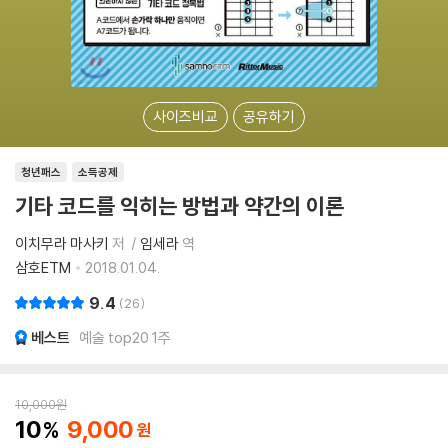
사이즈비교
공유하기
청년패스
소득공제
기타 코드를 익히는 방법과 약간의 이론
이치무라 마사키
저
임세라
역
삼호ETM
2018.01.04.
9.4
26
베스트
예술 top20 1주
10,000
원
10
9,000