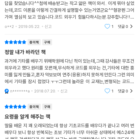
답을 찾았습니다^^첨에 배송받고는 작고 얇은 책이 와서.. 이게 뭐야 싶었
는데,코드 이론을 이렇게 간결하게 설명할수 있는거였군요^^형광펜 그어
가며 열심히 보고 있습니다.코드 외우기 힘들다하시는분.강추합니다!!프
로 뮤지션들이 수많은 코드를 일일이 지판을 따져보지않고도 편하게 잡는
o**2
2019.05.22.
신고
1
댓글
0
데.. 이게 모든 코드
종이책
구매
정말 내가 바라던 책
과거에 기타를 배우기 위해학원에 다닌 적이 있는데,그때 강사들은 무조건
외우라고 했다.원리를 모른채,무식하게 코드를 외우는 건,기타에 대한 흥
미를 잃게 만들고,혼자 악보보며 연주(응용)하지 못하게 만든다.그런 의미
에서 기타를 잠시 접었다.ㅜㅜ그런데 놀라운 이 교재는,변형되는 코드에
대해,어떻게 응용하는지 알려준다.5년 만에 기타를 다시 들었다ㅎ기타 입
n*******a
2018.07.20.
신고
1
댓글
0
문자들에게 추천합
종이책
구매
요령을 알게 해주는 책
딸을 배운 지 꽤 오래되었는데 항상 기초코드를 배우다가 끝나고 여러 번
배우다 보니 항상 반복되는 초보 기타가 너무 아쉬운 상태에서 예스24에