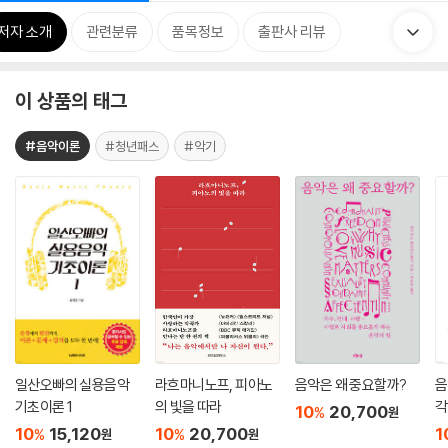
저자 소개
관련분류
품목정보
출판사 리뷰
이 상품의 태그
#음악이론
#청년패스
#악기
일산오빠의 실용음악
라흐마니노프, 피아노
음악은 왜 중요할까?
음
기초이론 1
의 빛을 따라
각
10
20,700
%
원
10
15,120
10
20,700
1
%
%
원
원