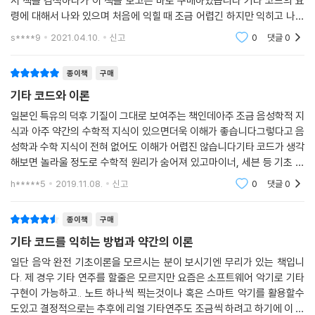
서 책을 검색하다가 이 책을 보고는 바로 구매하였습니다 기타 코드의 요
령에 대해서 나와 있으며 처음에 익힐 때 조금 어렵긴 하지만 익히고 나니
조금 더 기타 칠 때 유령이 생긴 건 사실입니다 많은 도움이 되었습니다 감
s****9
2021.04.10.
신고
0
댓글
0
사합니다
종이책
구매
기타 코드와 이론
일본인 특유의 덕후 기질이 그대로 보여주는 책인데아주 조금 음성학적 지
식과 아주 약간의 수학적 지식이 있으면더욱 이해가 좋습니다그렇다고 음
성학과 수학 지식이 전혀 없어도 이해가 어렵진 않습니다기타 코드가 생각
해보면 놀라울 정도로 수학적 원리가 숨어져 있고마이너, 세븐 등 기초 코
드에 대한 지식이 있으면이 책을 접하고 조금 더 본인의 기타 지식을 확장
h*****5
2019.11.08.
신고
0
댓글
0
할 수 있습니다
종이책
구매
기타 코드를 익히는 방법과 약간의 이론
일단 음악 완전 기초이론을 모르시는 분이 보시기엔 무리가 있는 책입니
다. 제 경우 기타 연주를 할줄은 모르지만 요즘은 소프트웨어 악기로 기타
구현이 가능하고.. 노트 하나씩 찍는것이나 혹은 스마트 악기를 활용할수
도있고 결정적으로는 추후에 리얼 기타연주도 조금씩 하려고 하기에 이 책