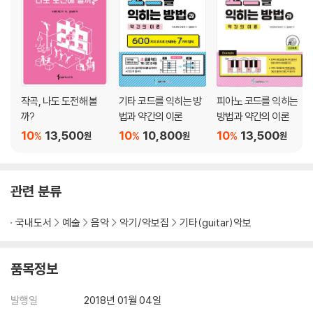
제5장 「dim7」와 「aug」코드 등으로 안내하는 특수법칙 69
「dim7」코드는 「7」코드에서 루트음 이외의 음들을 반음 내린다 70
「dim7」코드에 옆으로법칙을 적용하면 71
「aug」코드는 ?를 반음 올린다 72
「aug」코드에 옆으로법칙을 적용하면 73
작곡, 나도 도전해 볼
기타 코드를 익히는 방
피아노 코드를 익히는
기초 이론 74
까?
법과 약간의 이론
방법과 약간의 이론
?과 ?은 바레의 양 날개 76
10
13,500
10
10,800
10
13,500
%
%
%
Chapter : 5 정리 77
원
원
원
복습 테스트 78
칼럼 80
관련 분류
제6장 코드 진행이 부드러워지는 분수법칙 81
분수코드의 대표적인 2가지 타입 82
국내도서
예술
음악
악기/악보집
기타(guitar)악보
기초 이론 83
분수코드의 효과를 느껴보자 84
품목정보
분수코드는 코드진행과 함께 익히면 좋다 85
분모의 움직임을 패턴화하자 86
발행일
2018년 01월 04일
분자의 움직임을 편곡하자 87