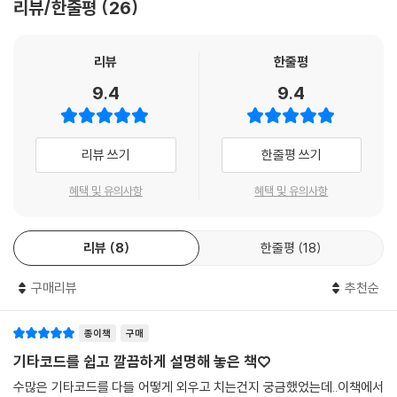
리뷰/한줄평
26
악보를 보고 키를 찾는 방법 105
?키의 다이아토닉 코드 일람 106
♭키의 다이아토닉 코드 일람 107
리뷰
한줄평
4화음의 다이아토닉 코드 108
9.4
9.4
마이너 키의 다이아토닉 코드 109
순환코드란? 110
순환코드를 발전시켜보자 111
리뷰 쓰기
한줄평 쓰기
4도진행과 5도진행은 같다 112
어려운 곡도 처음에는 간단했다 113
혜택 및 유의사항
혜택 및 유의사항
특정음만 지속시키는 진행 114
Extra Edition 총정리 115
리뷰
8
한줄평
18
기초 이론 116
구매리뷰
추천순
테스트 해답 118
마치며 127
종이책
구매
기타코드를 쉽고 깔끔하게 설명해 놓은 책♡
수많은 기타코드를 다들 어떻게 외우고 치는건지 궁금했었는데..이책에서