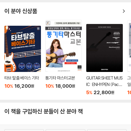
이 분야 신상품
타브 탈출 베이스 기타
통기타 마스터교본
GUITAR SHEET MUS
그
IC : ENHYPEN (Pack
일
10
16,200
10
18,000
%
%
원
원
age)
5
22,800
1
%
원
이 책을 구입하신 분들이 산 분야 책