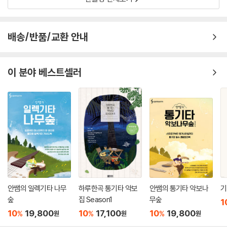
배송/반품/교환 안내
이 분야 베스트셀러
안쌤의 일렉기타 나무
하루한곡 통기타 악보
안쌤의 통기타 악보나
기
숲
집 Season1
무숲
1
10
19,800
10
17,100
10
19,800
%
%
%
원
원
원