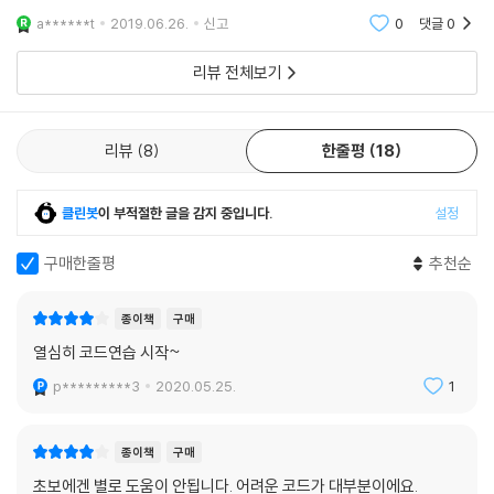
을 구비해두었습니다. 일단 건반의 경우 비교적 직관적이라 오히려 초기접
a******t
2019.06.26.
신고
0
댓글
0
근성이 높다고 생각
리뷰 전체보기
리뷰
8
한줄평
18
클린봇
이 부적절한 글을 감지 중입니다.
설정
구매한줄평
추천순
종이책
구매
열심히 코드연습 시작~
p*********3
2020.05.25.
1
종이책
구매
초보에겐 별로 도움이 안됩니다. 어려운 코드가 대부분이에요.