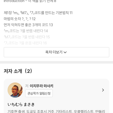
Introduction - 이 책을 읽기 전에 8
제1장 「m」, 「M7」, 「7」코드를 만드는 기본법칙 11
마법의 숫자 ?, ?, ? 12
먼저 익혀두면 좋은 3개의 코드 13
「m」코드는 ?을 반음 내린다 14
「M7」코드는 ?을 반음 내린다 15
「7」코드는 ?을 온음 내린다 16
「mM7」코드는 「m」과 「M7」코드의 법칙을 더한다 17
목차 더보기
「m7」코드는 「m」과 「7」코드의 법칙을 더한다 18
Chapter : 1 정리 19
기초 이론 20
저자 소개
2
복습 테스트 22
칼럼 24
저
이치무라 마사키
제2장 12개의 코드를 덤으로 익힐 수 있게 해주는 옆으로 법칙 25
관심작가 알림신청
코드가 날로 늘어나는 옆으로법칙의 기본 26
옆으로법칙은 12프렛을 한 바퀴 돈다 28
いちむら まさき
옆으로법칙과 기본법칙을 더해보자 29
기후현 출생, 도쿄도 조후시 거주. 기타리스트, 우쿨렐리스트, 만돌리