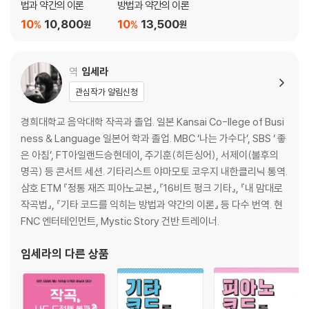
법과 약간의 이론
방법과 약간의 이론
기초 이론 50
10
10,800
10
13,500
%
%
원
원
복습 테스트 51
칼럼 52
역
임세라
제4장 구조를 파악하면 쉽게 익힐 수 있는 숫자법칙 53
관심작가 알림신청
「sus4」코드는 ?을 반음 들어 올린다 54
「7sus4」코드는 「7」코드의 ?을 반음 올린다 55
경희대학교 음악대학 작곡과 졸업. 일본 Kansai Co-llege of Busi
「6」코드는 ?를 온음 올린다 56
ness & Language 일본어 학과 졸업. MBC ‘나는 가수다’, SBS ‘ 좋
?을 1옥타브 위에서 사용하면 편리하다 57
은 아침’, FT아일랜드승현데이, 주기훈(히든싱어), 서제이(불후의
♭5는 ?를 반음 내린다 58
명곡) 등 콘서트 세션. 기타리스트 야마모토 코우지 내한클리닉 통역.
add9은 ?를 온음 올린다 59
삼호 ETM 『정통 재즈 피아노교본』,『16비트 펑크 기타』, 『내 맘대로
「9」코드는 add9에 ?을 더한다 60
작곡법』, 『기타 코드를 익히는 방법과 약간의 이론』 등 다수 번역. 현
다양한 「9」코드 61
FNC 엔터테인먼트, Mystic Story 건반 트레이너.
Chapter : 4 정리 62
기초 이론 64
임세라
의 다른 상품
잠시 쉬어가기 66
복습 테스트 67
칼럼 68