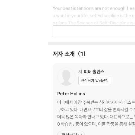
Your best intentions are not enough. Lea
u want in your life, self-discipline is t
n plans.The Science of Self-Discipline i
us. Every principle is scientifically-dri
rcise self-discipline, as well as what dri
nd will allow you to accomplish exactly 
f-discipline, you’ll be able to rise abo
저자 소개
1
line for better or worse.Break free of e
mance for over a dozen years and is a be
저
피터 홀린스
ss. His writing draws on his academic, co
asis of self-discipline - and why it’s be
관심작가 알림신청
hat drains you, and what moves you emoti
Peter Hollins
increase your focus, strengthen your r
s.?Four questions for any potential lapse
미국에서 가장 주목받는 심리학자이자 베스트셀러
ll fundamentally change your life.A goal 
구하고 있다. 내면으로부터 삶을 변화시킬 수
more often than not? It doesn’t matter w
더욱 많은 독자와 만나고 있다. 대표작으로는 『혼
ne of the most important life skills becaus
0 학습법』 등이 있으며, 이들 작품을 통해 