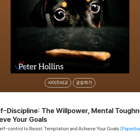
사이즈비교
공유하기
f-Discipline: The Willpower, Mental Toughn
eve Your Goals
elf-control to Resist Temptation and Achieve Your Goals
Paperba