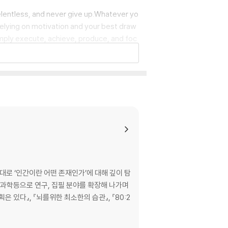
relentless, and never give up.Whatever yo
 relying on motivation and your best draw
simply execute, achieve, produce, and foc
 learn how top performers consistently exe
 book; it’s a roadmap to the human psyche a
 your cravings and the true roots of sel
ver every factor that impacts self-discip
studied psychology and peak human perfor
ck their potential and path towards succe
te limitless motivation.?The biological b
y SEALs.?Diagnosing what motivates you, w
elf-discipline.Form productive habits to
sing two marshmallows over one matter
scipline.Self-discipline and willpower wi
대로 ‘인간이란 어떤 존재인가’에 대해 깊이 탐
dream or fantasy. Does this describe you
뇌과학등으로 연구, 집필 분야를 확장해 나가며
more consistently - self-discipline is o
은 있다』, 『뇌를위한 최소한의 습관』, 『80:2