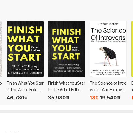
o
Finish What You Star
Finish What You Star
The Science of Intro
B
t: The Art of Followi
t: The Art of Followi
verts (And Extrover
ng Through, Taking
ng Through, Taking
ts and Everyone In-
46,780
35,980
18
19,540
%
원
원
원
Action, Executing, &
Action, Executing, &
Between): Master Y
e
Self-Discipline
Self-Discipline
our Personality, Am
n
plify Your Strengths,
Understand People,
and Make More