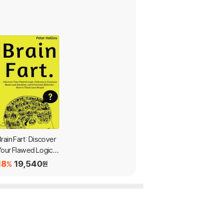
rain Fart: Discover
Your Flawed Logic, F
ailures in Common S
18
19,540
%
원
nse and Intuition, a
d Irrational Behavio
r - How to Think Les
s Stupid