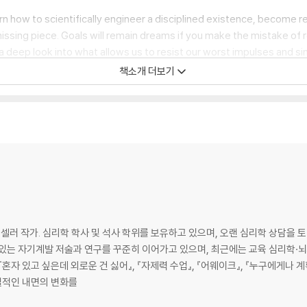
rn how to scientifically engineer a disciplined existence, become 
he missing piece. Goals will remain dreams if you make the mistake of
s a deep look into what allows us to resist our worst impulses and 
ven and dissected to as be actionable and helpful as possible. You’ll
책소개 더보기
ves us on an instinctual, psychological level to act.This isn’t just a
what you set out to do, every time. When you understand what drives
ve your temporary discomfort and focus on what really matters. Disco
xcuses, distractions, laziness, and temptations.Peter Hollins has 
stselling author. He has worked with dozens of individuals to unlo
aching, and research experience.Beat instant gratification and crea
neficial to you.?Discipline tactics for high performers such as Nav
onally.?Engineering an environment and social circle that boosts s
esolve, and stop giving up from boredom or frustration.?Why choo
 in willpower.?The interplay between habits, motivation, and self-di
 작가. 심리학 학사 및 석사 학위를 보유하고 있으며, 오랜 심리학 상담을 토
without the self-discipline necessary to enact it will remain just a 
 있는 자기계발 저술과 연구를 꾸준히 이어가고 있으며, 최근에는 교육 심리학·
hat you want to do - you might want to become a CEO or just clean 
자 있고 싶은데 외로운 건 싫어』, 『자제력 수업』, 『어웨이크』, 『누구에게나 계획
e it is the skill of doing and executing.
실질적인 내면의 변화를