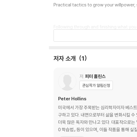
Practical tactics to grow your willpower,
Following through and finishing what you 
ife you want - without having to compromi
Is your life a series of unfinished tasks
저자 소개
1
Finish What You Start is a unique deep d
저
피터 홀린스
rough look why we are sometimes stuck, a
g through is covered, and even productiv
관심작가 알림신청
Peter Hollins
Above all else, this is a guide to underst
미국에서 가장 주목받는 심리학자이자 베스트셀러
Channel massive productivity and menta
구하고 있다. 내면으로부터 삶을 변화시킬 수
더욱 많은 독자와 만나고 있다. 대표작으로는 『혼
0 학습법』 등이 있으며, 이들 작품을 통해 
Peter Hollins has studied psychology an