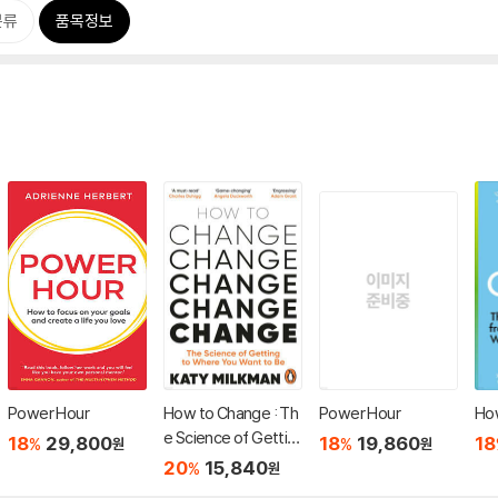
분류
품목정보
Power Hour
How to Change : Th
Power Hour
Ho
e Science of Gettin
18
29,800
18
19,860
18
%
%
원
원
g from Where You A
20
15,840
%
원
re to Where You Wa