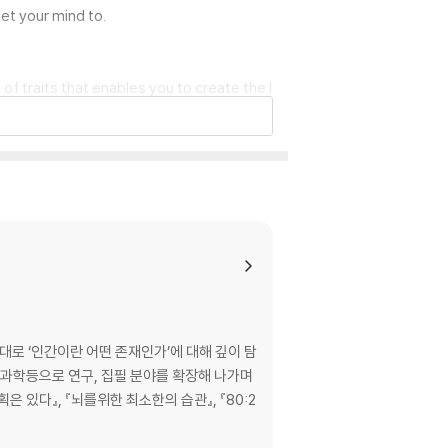
set your mind to.
of traits that enables you to create the l
, and getting things done. It takes a tho
y. Every phase of finishing and followin
대로 ‘인간이란 어떤 존재인가’에 대해 깊이 탐
뇌과학등으로 연구, 집필 분야를 확장해 나가며
은 있다』, 『뇌를위한 최소한의 습관』, 『80:2
ling author. He has worked with dozens o