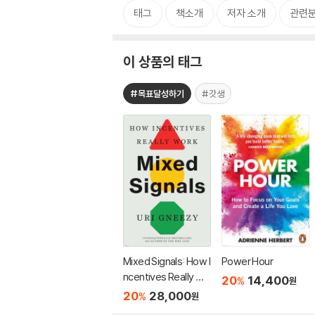
태그
책소개
저자 소개
관련
이 상품의 태그
#목표달성하기
#갓생
Mixed Signals: How I
Power Hour
ncentives Really Wo
20
14,400
%
원
rk
20
28,000
%
원