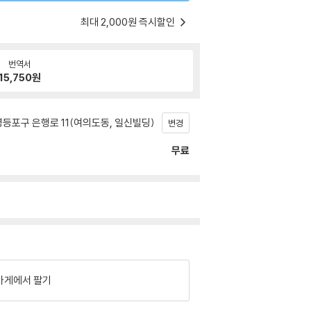
최대 2,000원 즉시할인
번역서
15,750
원
등포구 은행로 11(여의도동, 일신빌딩)
변경
무료
가게에서 팔기