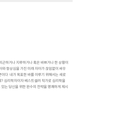
nt to Be
Self-Dis
나 피곤하거나 지루하거나 혹은 바쁘거나 한 상황이
아와 항상심을 가진 미래 자아가 끊임없이 싸우
뿐이다. 내가 목표한 바를 이루기 위해서는 새로
어떻게? 심리학자이자 베스트셀러 작가로 심리학을
 있는 당신을 위한 완수의 전략을 명쾌하게 제시