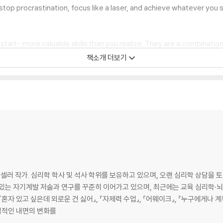
 stop procrastination, focus like a laser, and achieve whatever you 
start- more valuable skills than you realize. They are a combination 
se or wait. The alternative is a status quo that you're stuck in.
책소개 더보기
 and intentions? That stops now.
ive into the psychology and science of accomplishment, productivity
nd gives detailed, step by step solutions you can start using toda
ity pros will be able to learn something new.
anding your brain and instincts better for optimal results.
 작가. 심리학 학사 및 석사 학위를 보유하고 있으며, 오랜 심리학 상담을 토
l toughness.
 있는 자기계발 저술과 연구를 꾸준히 이어가고 있으며, 최근에는 교육 심리학·
자 있고 싶은데 외로운 건 싫어』, 『자제력 수업』, 『어웨이크』, 『누구에게나 계획
실질적인 내면의 변화를
d peak human performance for over a dozen years and is a bestsel