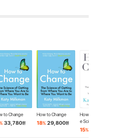
w to Change
How to Change
How to Change: Th
Finish 
e Science of Gettin
t: The A
33,780
18
29,800
%
%
원
원
g from Where You A
ng Thro
15
25,840
46,7
%
원
re to Where You Wa
Action,