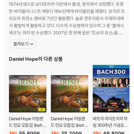
1974년생으로 남아프리카 더반에서 출생, 영국에서 성장했다. 유명
한 바이올리니스트 예후디 메뉴인에게 바이올린을 배웠다. 보자르 트
리오의 최연소 멤버로 7년간 활동했다. 솔로 연주자로서 국제무대에
서 활발하게 활동하고 있다. 다수의 수상경력이 있으며 그 중 ‘클래식
에코’는 여러 번 수상했다. 2007년 첫 번째 음반 「조상의 유산」을 발
표했다. 현재 독일에 살고 있는 다니엘 호프의 첫 번째 저서 『조상의
펼쳐보기
유산』은 독일에서 베스트셀러로 기록되었다. 그는 아카데미 수상 배
우인 클라우스 마리아 브랜다우어와 공연을 위해 "전쟁과 평화", "언
Daniel Hope
의 다른 상품
플러그드 모차르트", "디트리히 본회퍼" 등의
Daniel Hope 아일랜
Daniel Hope 아일랜
바흐의 라이프치히 부
드 민요 모음집 (Irish R
드 민요 모음집 (Irish R
임 300주년 기념공연
oots) [2LP]
oots)
(Bach 300 - 300 Ye
19
55,800
19
25,200
19
46,800
%
%
%
원
원
원