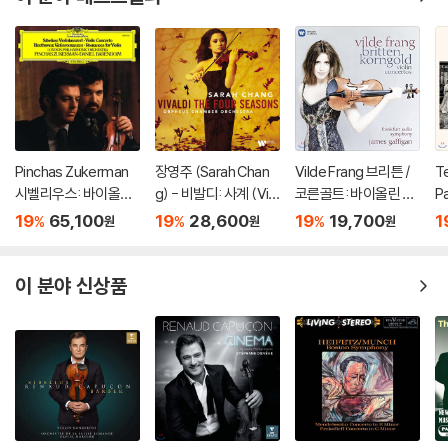
Pinchas Zukerman
장영주 (Sarah Chan
Vilde Frang 브리튼 /
Te
시벨리우스: 바이올린
g) - 비발디: 사계 (Viv
코른골트: 바이올린 협
Pa
협주곡 / 베토벤: 로망
aldi: The Four Seaso
주곡 - 빌데 프랑 (Britt
a
19
65,100
19
28,600
19
19,700
1
%
%
%
원
원
원
스 (Sibelius: Violin C
ns) [LP]
en & Korngold: Violin
올
oncerto / Beethove
Concertos)
스
n: Romances For) [L
쿠
이 분야 신상품
P]