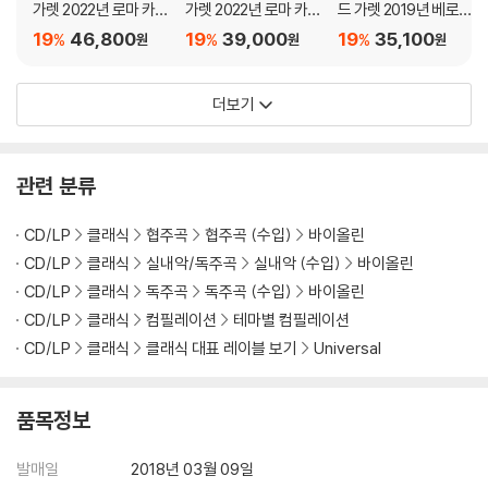
가렛 2022년 로마 카라
가렛 2022년 로마 카라
드 가렛 2019년 베로나
칼라 실황 & 다큐멘터
칼라 실황 & 다큐멘터
극장 실황 콘서트 (Unli
19
46,800
19
39,000
19
35,100
%
%
%
원
원
원
리 (Alive - Live From
리 (Alive - Live From
mited)
Caracalla)
Caracalla)
더보기
관련 분류
CD/LP
클래식
협주곡
협주곡 (수입)
바이올린
CD/LP
클래식
실내악/독주곡
실내악 (수입)
바이올린
CD/LP
클래식
독주곡
독주곡 (수입)
바이올린
CD/LP
클래식
컴필레이션
테마별 컴필레이션
CD/LP
클래식
클래식 대표 레이블 보기
Universal
품목정보
발매일
2018년 03월 09일