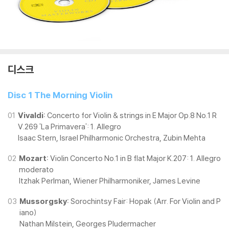
디스크
Disc 1 The Morning Violin
01
Vivaldi:
Concerto for Violin & strings in E Major Op.8 No.1 R
V.269 'La Primavera': 1. Allegro
Isaac Stern, Israel Philharmonic Orchestra, Zubin Mehta
02
Mozart:
Violin Concerto No.1 in B flat Major K.207: 1. Allegro
moderato
Itzhak Perlman, Wiener Philharmoniker, James Levine
03
Mussorgsky:
Sorochintsy Fair: Hopak (Arr. For Violin and P
iano)
Nathan Milstein, Georges Pludermacher