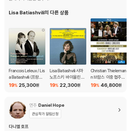
Lisa Batiashvili
의 다른 상품
Francois Leleux / Lis
Lisa Batiashvili 시마
Christian Thieleman
a Batiashvili (프랑수
노프스키: 바이올린 협
n 브람스: 이중 협주곡 /
아 를외 / 리사 바티아
주곡 / 쇼숑: 시곡 / 드
차이코프스키: 로미오
19
25,300
19
22,300
19
46,800
%
%
%
원
원
원
쉬빌리) - 오보에와 바
뷔시: 아름다운 저녁 -
와 줄리엣 / 리스트: 전
이올린을 위한 작품집
리사 바티아슈빌리 (S
주곡
(Future Horizons - P
ecret Love Letters)
연주
Daniel Hope
ieces for Oboe & Vi
관심작가 알림신청
olin)
다니엘 호프