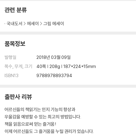
관련 분류
국내도서
에세이
그림 에세이
품목정보
발행일
2018년 03월 09일
쪽수, 무게, 크기
40쪽 | 208g | 187*224*15mm
ISBN13
9788978893794
출판사 리뷰
어르신들의 책읽기는 인지 기능의 향상과
우울감을 예방할 수 있는 최고의 방법입니다.
책을 읽음으로써 얻는 즐거움!
이제 어르신들도 그 즐거움을 누릴 권리가 있습니다.