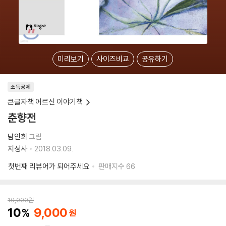
미리보기
사이즈비교
공유하기
소득공제
큰글자책 어르신 이야기책
춘향전
남인희
그림
지성사
2018.03.09.
첫번째 리뷰어가 되어주세요
판매지수
66
10,000
원
10
9,000