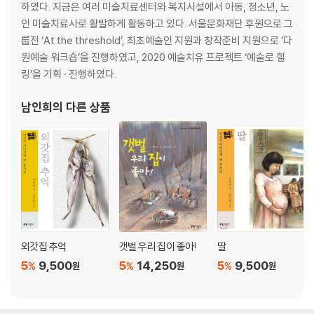
하였다. 지금은 여러 미술치료센터와 복지시설에서 아동, 청소년, 노
인 미술치료사로 활발하게 활동하고 있다. 서울문화재단 후원으로 그
룹전 ‘At the threshold’, 최초예술인 지원과 창작준비 지원으로 ‘다
원예술 워크숍’을 진행하였고, 2020 예술치유 프로젝트 ‘예술로 힐
링’을 기획 · 진행하였다.
남인희
의 다른 상품
외갓집 추억
갯벌 우리 집이 좋아!
딸
5
9,500
5
14,250
5
9,500
%
%
%
원
원
원