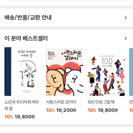
기를 고려했고, 이에 따라 적절한 활자의 크기와 어르신들의 집중력을 감
안하여 읽기 쉽게 단락을 나누었습니다.
배송/반품/교환 안내
글은 우리나라를 대표하는 작가들의 작품에서 가려 뽑아냈으며, 그림은 그
림치료 활동을 하는 화가들이 참여했습니다. 마침내 지난 1년 동안 작업한
그 결과물로 40종을 출간하기에 이르렀습니다.
이 분야 베스트셀러
[어르신 이야기책]은 네 종류로 이루어져 있습니다.
긴글(9종)은 글 읽기에 부담이 없는 분들을 위한 책, 중간글(8종)은 긴글
을 조금 지루하게 느끼시는 분들을 위한 책, 짧은글(11종)은 중간글보다
더 짧은 글을 읽고 싶어하시는 분들을 위한 책, 마지막으로 글 읽기가 힘든
분들을 위한 그림책(12종)에는 그림과 그림에 덧붙이는 한 줄을 실었습니
다.
[어르신 이야기책]이 지닌 의미를 김상윤 교수의 ‘추천의 글’로 대신합니
다.
소년과 두더지와 여우
사랑스러운 강아지
100 인생 그림책
언
와 말
10
16,200
10
19,800
1
%
%
원
원
추천의 글
10
19,800
%
원
인간 삶의 목표는 즐거움입니다. 이는 나이에 관계없습니다. 일차적인 감