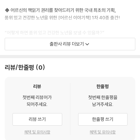
◆ 어르신의 책읽기 권리를 찾아드리기 위한 국내 최초의 기획,
품위 있고 건강한 노년을 위한 [어르신 이야기책] 1차 40종 출간!
“어떻게 하면 품위 있고 건강한 노년을 보낼 수 있을까?”
이에 전문가들은 어르신의 지적 활동을 적극 권장하고 있습니다. 한마디로
출판사 리뷰 더보기
책읽기이지요. 하지만 현실은 어르신들께 어린이들이 보는 그림책을 권하
거나 읽어드리는 상황입니다. 이러한 서글픈 현실을 접하면서, 어르신들만
을 위한 책을 고민하게 되었고, 마침내 [어르신 이야기책]을 선보이게 되
리뷰/한줄평
0
었습니다.
어르신들의 책읽기에 필요한 책은 단순히 활자를 키우거나 그림을 넣는다
고 자격을 갖추는 것은 아닙니다. 건강한 기억인자가 활성화될 수 있는 소
리뷰
한줄평
재여야 하고, 어르신 격에 맞게 글맛이 있어야 하며, 이를 시각적으로 자극
첫번째 리뷰어가
첫번째 한줄평을
할 격에 맞는 그림이 함께 어우러져야 합니다.
되어주세요.
남겨주세요.
[어르신 이야기책]은 분당서울대학교병원 신경인지센터 책임자인 김상윤
박사의 자문을 받아 어르신들이 생생하게 기억하는 요소들을 이끌어내기
리뷰 쓰기
한줄평 쓰기
에 적합한 소재의 글로 선정했으며, 글의 소재들을 그림으로 표현해서 글
과 그림이 동시에 인지 기능을 자극할 수 있게 작업했습니다.
혜택 및 유의사항
혜택 및 유의사항
또한 시간과 장소에 구애받지 않고 늘 곁에 두고 펼쳐보실 수 있게 책의 크