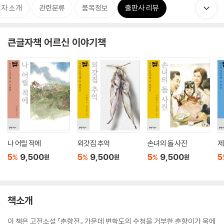
자 소개
관련분류
품목정보
출판사 리뷰
큰글자책 어르신 이야기책
나 어릴 적에
외갓집 추억
손녀의 돌 사진
제
5
9,500
5
9,500
5
9,500
5
%
%
%
원
원
원
책소개
이 책은 고전소설 『춘향전』 가운데 변학도의 수청을 거부한 춘향이가 옥에