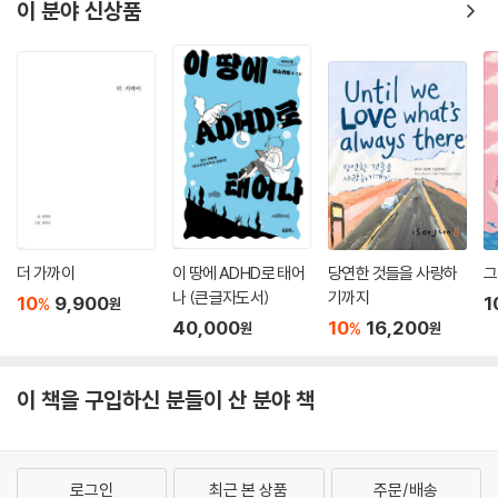
각에 의한 즐거움보다는 이차적인 사고와 인지에서 오는 즐거움이 더 오래
이 분야 신상품
가고 깊은 울림을 줍니다.
인지와 사유에서 오는 즐거움을 얻을 수 있는 가장 쉽고 확실한 방법은 책
을 읽는 것입니다.
책을 읽고, 그 내용과 의미를 파악하고, 나만의 생각을 불러오고, 정리하여
남에게 이야기를 들려주는 모든 행동은 뇌에서 일어납니다. 뇌를 깨우고
훈련시키는 좋은 방법이지요. 이는 모든 연령층에 똑같이 해당됩니다. 단,
나이가 듦에 따라 시력이 약해지고 집중력은 떨어집니다. 하지만 어르신들
도 책을 읽음으로써 얻을 수 있는 즐거움에 대한 권리가 있습니다. 이제 어
르신들이 이러한 즐거움에 보다 적극적으로 다가가기 위한 책들이 지성사
에서 발간됩니다. 우리나라에서는 최초의 시도이고, 해외에서도 그 예를
더 가까이
이 땅에 ADHD로 태어
당연한 것들을 사랑하
그
찾기가 힘듭니다. 아무쪼록 어르신 독자들의 의견을 통해 더 좋은 책들을
나 (큰글자도서)
기까지
10
9,900
1
%
원
제작하고 출간하기를 지켜보고 싶습니다.
40,000
10
16,200
%
원
원
어르신들의 독서 시간을 늘리는 것은 인지 기능의 저하와 우울감의 발생을
예방할 수 있는 최고의 방법이 될 것입니다. 그렇기에 지성사의 ‘어르신 이
이 책을 구입하신 분들이 산 분야 책
야기책’의 발간에 대한 기대가 자못 큽니다.
서울대학교 의과대학 신경과학교실 교수/
분당서울대학교병원 신경인지행동센터 책임자/
로그인
최근 본 상품
주문/배송