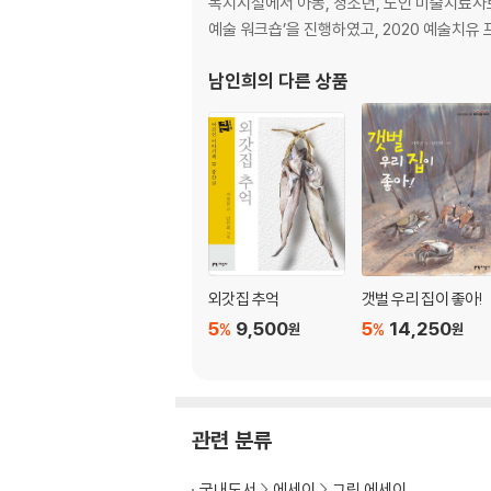
복지시설에서 아동, 청소년, 노인 미술치료사로 
예술 워크숍’을 진행하였고, 2020 예술치유 
남인희
의 다른 상품
외갓집 추억
갯벌 우리 집이 좋아!
5
9,500
5
14,250
%
%
원
원
관련 분류
국내도서
에세이
그림 에세이