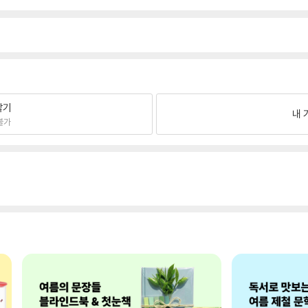
팔기
내 
불가