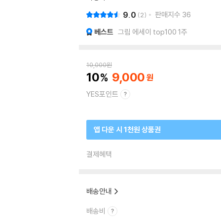
9.0
판매지수
36
2
베스트
그림 에세이 top100 1주
10,000
원
10
9,000
YES포인트
앱 다운 시 1천원 상품권
결제혜택
배송안내
배송비