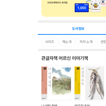
도서정보
시리즈
책소개
저자 소개
관
큰글자책 어르신 이야기책
나 어릴 적에
외갓집 추억