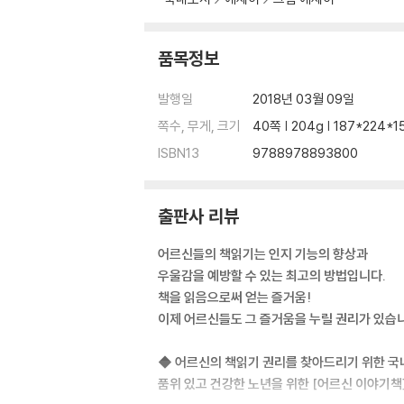
품목정보
발행일
2018년 03월 09일
쪽수, 무게, 크기
40쪽 | 204g | 187*224*
ISBN13
9788978893800
출판사 리뷰
어르신들의 책읽기는 인지 기능의 향상과
우울감을 예방할 수 있는 최고의 방법입니다.
책을 읽음으로써 얻는 즐거움!
이제 어르신들도 그 즐거움을 누릴 권리가 있습
◆ 어르신의 책읽기 권리를 찾아드리기 위한 국내
품위 있고 건강한 노년을 위한 [어르신 이야기책] 