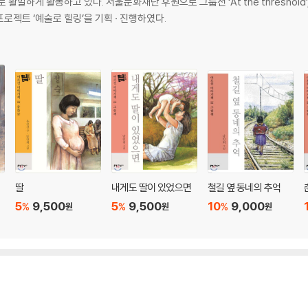
활발하게 활동하고 있다. 서울문화재단 후원으로 그룹전 ‘At the threshol
프로젝트 ‘예술로 힐링’을 기획 · 진행하였다.
딸
내게도 딸이 있었으면
철길 옆 동네의 추억
5
9,500
5
9,500
10
9,000
%
%
%
원
원
원