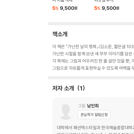
5
9,500
5
9,500
%
%
원
원
책소개
이 책은 『가난한 날의 행복』(김소운, 짧은글 10
가난한 시절을 함께 보낸 세 부부 이야기를 담은
각 쪽에는 그림과 어우러진 한 줄 글만 있을 뿐
그림으로 자유롭게 표현하실 수 있도록 여백을 두
저자 소개
1
그림
남인희
관심작가 알림신청
대학에서 패션텍스타일과 한국예술종합대학교