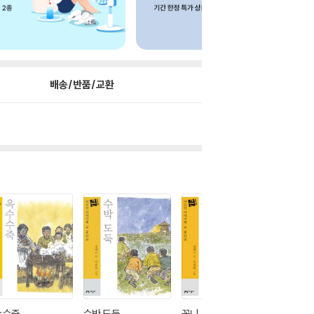
배송/반품/교환
수수죽
수박 도둑
꽃니
수학여