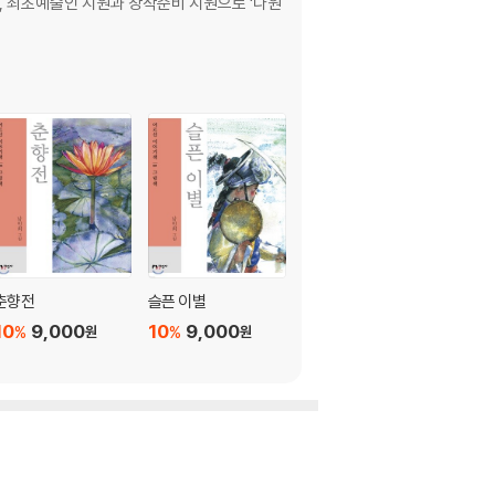
d’, 최초예술인 지원과 창작준비 지원으로 ‘다원
춘향전
슬픈 이별
10
9,000
10
9,000
%
%
원
원