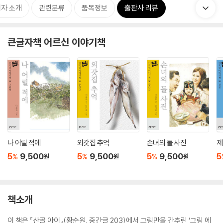
자 소개
관련분류
품목정보
출판사 리뷰
큰글자책 어르신 이야기책
나 어릴 적에
외갓집 추억
손녀의 돌 사진
제
5
9,500
5
9,500
5
9,500
5
%
%
%
원
원
원
책소개
이 책은 『산골 아이』(황순원, 중간글 203)에서 그림만을 간추린 ‘그림 에