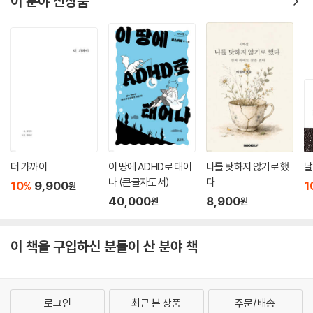
이 분야 신상품
가고 깊은 울림을 줍니다.
인지와 사유에서 오는 즐거움을 얻을 수 있는 가장 쉽고 확실한 방법은 책
을 읽는 것입니다.
책을 읽고, 그 내용과 의미를 파악하고, 나만의 생각을 불러오고, 정리하여
남에게 이야기를 들려주는 모든 행동은 뇌에서 일어납니다. 뇌를 깨우고
훈련시키는 좋은 방법이지요. 이는 모든 연령층에 똑같이 해당됩니다. 단,
나이가 듦에 따라 시력이 약해지고 집중력은 떨어집니다. 하지만 어르신들
도 책을 읽음으로써 얻을 수 있는 즐거움에 대한 권리가 있습니다. 이제 어
르신들이 이러한 즐거움에 보다 적극적으로 다가가기 위한 책들이 지성사
에서 발간됩니다. 우리나라에서는 최초의 시도이고, 해외에서도 그 예를
더 가까이
이 땅에 ADHD로 태어
나를 탓하지 않기로 했
날
찾기가 힘듭니다. 아무쪼록 어르신 독자들의 의견을 통해 더 좋은 책들을
나 (큰글자도서)
다
10
9,900
1
%
원
제작하고 출간하기를 지켜보고 싶습니다.
40,000
8,900
원
원
어르신들의 독서 시간을 늘리는 것은 인지 기능의 저하와 우울감의 발생을
예방할 수 있는 최고의 방법이 될 것입니다. 그렇기에 지성사의 ‘어르신 이
이 책을 구입하신 분들이 산 분야 책
야기책’의 발간에 대한 기대가 자못 큽니다.
서울대학교 의과대학 신경과학교실 교수/
분당서울대학교병원 신경인지행동센터 책임자/
로그인
최근 본 상품
주문/배송