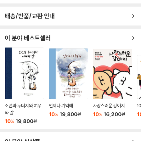
기를 고려했고, 이에 따라 적절한 활자의 크기와 어르신들의 집중력을 감
안하여 읽기 쉽게 단락을 나누었습니다.
배송/반품/교환 안내
글은 우리나라를 대표하는 작가들의 작품에서 가려 뽑아냈으며, 그림은 그
림치료 활동을 하는 화가들이 참여했습니다. 마침내 지난 1년 동안 작업한
그 결과물로 40종을 출간하기에 이르렀습니다.
이 분야 베스트셀러
[어르신 이야기책]은 네 종류로 이루어져 있습니다.
긴글(9종)은 글 읽기에 부담이 없는 분들을 위한 책, 중간글(8종)은 긴글
을 조금 지루하게 느끼시는 분들을 위한 책, 짧은글(11종)은 중간글보다
더 짧은 글을 읽고 싶어하시는 분들을 위한 책, 마지막으로 글 읽기가 힘든
분들을 위한 그림책(12종)에는 그림과 그림에 덧붙이는 한 줄을 실었습니
다.
[어르신 이야기책]이 지닌 의미를 김상윤 교수의 ‘추천의 글’로 대신합니
다.
소년과 두더지와 여우
언제나 기억해
사랑스러운 강아지
1
와 말
10
19,800
10
16,200
1
%
%
원
원
추천의 글
10
19,800
%
원
인간 삶의 목표는 즐거움입니다. 이는 나이에 관계없습니다. 일차적인 감
각에 의한 즐거움보다는 이차적인 사고와 인지에서 오는 즐거움이 더 오래