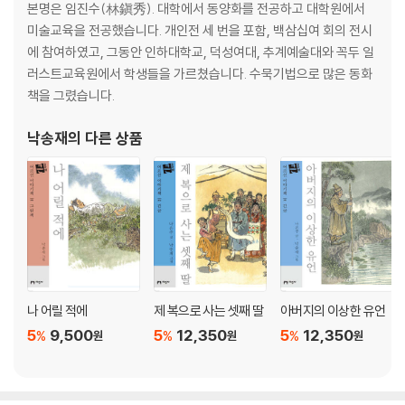
본명은 임진수(林鎭秀). 대학에서 동양화를 전공하고 대학원에서
미술교육을 전공했습니다. 개인전 세 번을 포함, 백삼십여 회의 전시
에 참여하였고, 그동안 인하대학교, 덕성여대, 추계예술대와 꼭두 일
러스트교육원에서 학생들을 가르쳤습니다. 수묵기법으로 많은 동화
책을 그렸습니다.
낙송재
의 다른 상품
나 어릴 적에
제 복으로 사는 셋째 딸
아버지의 이상한 유언
5
9,500
5
12,350
5
12,350
%
%
%
원
원
원