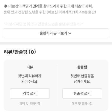
◆ 어르신의 책읽기 권리를 찾아드리기 위한 국내 최초의 기획,
품위 있고 건강한 노년을 위한 [어르신 이야기책] 1차 40종 출간!
“어떻게 하면 품위 있고 건강한 노년을 보낼 수 있을까?”
이에 전문가들은 어르신의 지적 활동을 적극 권장하고 있습니다. 한마디로
출판사 리뷰 더보기
책읽기이지요. 하지만 현실은 어르신들께 어린이들이 보는 그림책을 권하
거나 읽어드리는 상황입니다. 이러한 서글픈 현실을 접하면서, 어르신들만
을 위한 책을 고민하게 되었고, 마침내 [어르신 이야기책]을 선보이게 되
리뷰/한줄평
0
었습니다.
어르신들의 책읽기에 필요한 책은 단순히 활자를 키우거나 그림을 넣는다
고 자격을 갖추는 것은 아닙니다. 건강한 기억인자가 활성화될 수 있는 소
리뷰
한줄평
재여야 하고, 어르신 격에 맞게 글맛이 있어야 하며, 이를 시각적으로 자극
첫번째 리뷰어가
첫번째 한줄평을
할 격에 맞는 그림이 함께 어우러져야 합니다.
되어주세요.
남겨주세요.
[어르신 이야기책]은 분당서울대학교병원 신경인지센터 책임자인 김상윤
박사의 자문을 받아 어르신들이 생생하게 기억하는 요소들을 이끌어내기
리뷰 쓰기
한줄평 쓰기
에 적합한 소재의 글로 선정했으며, 글의 소재들을 그림으로 표현해서 글
과 그림이 동시에 인지 기능을 자극할 수 있게 작업했습니다.
혜택 및 유의사항
혜택 및 유의사항
또한 시간과 장소에 구애받지 않고 늘 곁에 두고 펼쳐보실 수 있게 책의 크