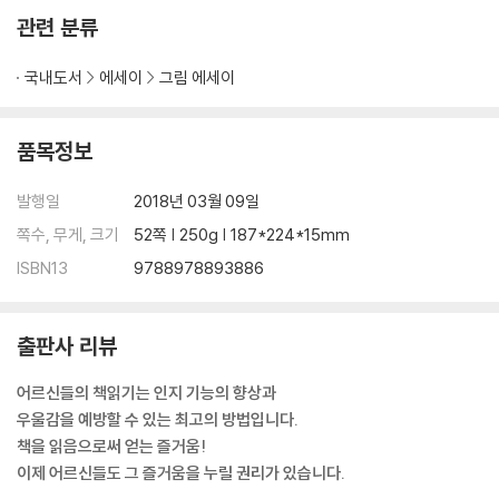
관련 분류
국내도서
에세이
그림 에세이
품목정보
발행일
2018년 03월 09일
쪽수, 무게, 크기
52쪽 | 250g | 187*224*15mm
ISBN13
9788978893886
출판사 리뷰
어르신들의 책읽기는 인지 기능의 향상과
우울감을 예방할 수 있는 최고의 방법입니다.
책을 읽음으로써 얻는 즐거움!
이제 어르신들도 그 즐거움을 누릴 권리가 있습니다.