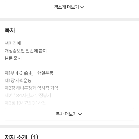
인다.
책소개 더보기
저자는 결론을 통해 ‘제주4·3의 역사적 의미’를 크게 ‘저항과 순응’, ‘공동
체와 자존’, ‘인권과 평화’, ‘통일과 화합’으로 정리하여 놓았다. 저자가 바라
목차
보는 4·3의 역사적 의미가 매우 복합적이고 다층적임을 알 수 있다. 그러
면서 4·3을 ‘제주공동체의 존립을 위한 항쟁’으로 규정한다. 4·3을 제주역
책머리에
사와 제주민중의 관점에서 바라보고자 하는 뚜렷한 입장을 견지한다는 걸
개정증보판 발간에 붙여
알 수 있다.『4·3과 제주역사』는 4·3을 중앙의 관점에서 일방적으로 규정
본문 출처
하는 데서 벗어나 지방의 저변 민중의 입장에서 바라보고자 하는 자치론
인식의 전환을 제시하고 있다. 앞으로 이 책이 4·3에 대한 다양한 연구와
제1부 4·3 前史 - 항일운동
인식이 산출되는 데에 자양분이 되길 기대한다.
제1장 사회운동
제2장 해녀투쟁과 역사적 기억
제2부 3·1사건과 무장봉기
제3장 1947년 3·1사건
제4장 무장봉기의 발발과 전개과정
목차 더보기
제3부 군법회의와 형무소재소자의 행방
제5장 군법회의와 형무소재소자 학살
제6장 목포형무소 4·3재소자의 행방
저자 소개
1