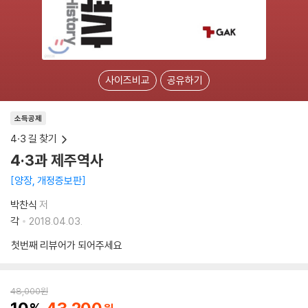
사이즈비교
공유하기
소득공제
4·3 길 찾기
4·3과 제주역사
양장, 개정증보판
박찬식
저
각
2018.04.03.
첫번째 리뷰어가 되어주세요
48,000
원