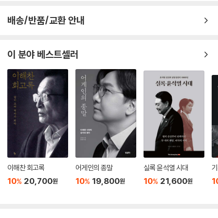
배송/반품/교환 안내
이 분야 베스트셀러
이해찬 회고록
어게인의 종말
실록 윤석열 시대
기
10
20,700
10
19,800
10
21,600
1
%
%
%
원
원
원