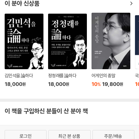
이 분야 신상품
김민석을 論하다
정청래를 論하다
어게인의 종말
국
18,000
18,000
10
19,800
1
%
원
원
원
이 책을 구입하신 분들이 산 분야 책
로그인
최근 본 상품
주문/배송