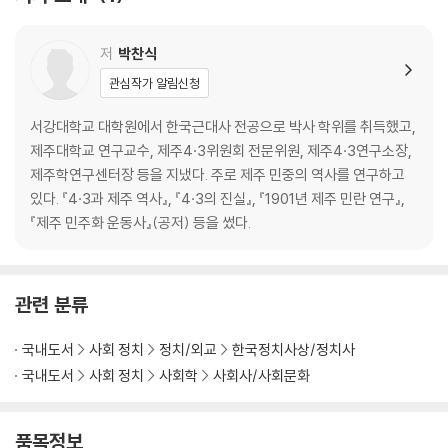
제7장 마포·서대문형무소 4·3재소자의 행방
제8장 광주형무소 4·3재소자의 행방
제4부 4·3과 한국전쟁
저
박찬식
제9장 4·3과 한국전쟁, 제주사회의 변화
관심작가 알림신청
제10장 4·3과 한국전쟁, 천주교회의 역할
제5부 남·북한의 4·3 인식
서강대학교 대학원에서 한국근대사 전공으로 박사 학위를 취득했고,
제11장 남한의 4·3 인식과 역사교육자료 서술
제주대학교 연구교수, 제주4·3위원회 전문위원, 제주4·3연구소장,
제12장 북한의 4·3 인식
제주학연구센터장 등을 지냈다. 주로 제주 민중의 역사를 연구하고
제6부 여순사건과 2·28사건 비교연구
있다. 『4·3과 제주 역사』, 『4·3의 진실』, 『1901년 제주 민란 연구』,
제13장 4·3과 여순사건 비교연구
『제주 민주화 운동사』(공저) 등을 썼다.
제14장 4·3과 2·28, 제주의식과 대만의식
제7부 역사적 기억과 재현
제15장 증언과 자치의식
관련 분류
제16장 복역생존자의 생애사와 역사적 기억
제17장 4·3 死者에 대한 기억 방식의 변화
국내도서
사회 정치
정치/외교
한국정치사상/정치사
제18장 역사적 기억과 4·3극
국내도서
사회 정치
사회학
사회사/사회문화
제8부 4·3 연구의 추이와 쟁점
제19장 4·3연구의 추이
제20장 4·3연구의 쟁점
품목정보