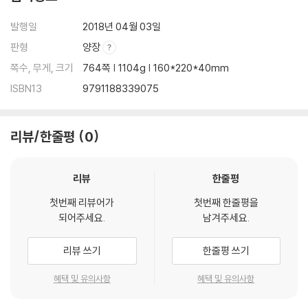
結 論 - 제주4·3의 역사적 의미
발행일
2018년 04월 03일
4·3 관련 대표 논저
판형
양장
찾아보기
쪽수, 무게, 크기
764쪽 | 1104g | 160*220*40mm
ISBN13
9791188339075
리뷰/한줄평
0
리뷰
한줄평
첫번째 리뷰어가
첫번째 한줄평을
되어주세요.
남겨주세요.
리뷰 쓰기
한줄평 쓰기
혜택 및 유의사항
혜택 및 유의사항