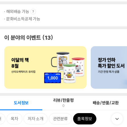
해외배송 가능
문화비소득공제 가능
이 분야의 이벤트
13
리뷰/한줄평
도서정보
배송/반품/교환
0
개
목차
저자 소개
관련분류
품목정보