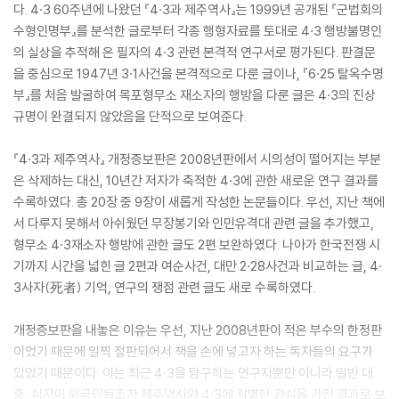
다. 4·3 60주년에 나왔던 『4·3과 제주역사』는 1999년 공개된 『군법회의
수형인명부』를 분석한 글로부터 각종 행형자료를 토대로 4·3 행방불명인
의 실상을 추적해 온 필자의 4·3 관련 본격적 연구서로 평가된다. 판결문
을 중심으로 1947년 3·1사건을 본격적으로 다룬 글이나, 『6·25 탈옥수명
부』를 처음 발굴하여 목포형무소 재소자의 행방을 다룬 글은 4·3의 진상
규명이 완결되지 않았음을 단적으로 보여준다.
『4·3과 제주역사』 개정증보판은 2008년판에서 시의성이 떨어지는 부분
은 삭제하는 대신, 10년간 저자가 축적한 4·3에 관한 새로운 연구 결과를
수록하였다. 총 20장 중 9장이 새롭게 작성한 논문들이다. 우선, 지난 책에
서 다루지 못해서 아쉬웠던 무장봉기와 인민유격대 관련 글을 추가했고,
형무소 4·3재소자 행방에 관한 글도 2편 보완하였다. 나아가 한국전쟁 시
기까지 시간을 넓힌 글 2편과 여순사건, 대만 2·28사건과 비교하는 글, 4·
3사자(死者) 기억, 연구의 쟁점 관련 글도 새로 수록하였다.
개정증보판을 내놓은 이유는 우선, 지난 2008년판이 적은 부수의 한정판
이었기 때문에 일찍 절판되어서 책을 손에 넣고자 하는 독자들의 요구가
있었기 때문이다. 이는 최근 4·3을 탐구하는 연구자뿐만 아니라 일반 대
중, 심지어 외국인들조차 제주역사와 4·3에 각별한 관심을 가진 결과로 보