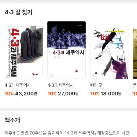
4·3 길 찾기
4·3과 제주역사
4·3과 제주역사
뼈와 굿
몸
10
43,200
10
27,000
10
18,000
1
%
%
%
원
원
원
책소개
제주4·3 발발 70주년을 맞이하여 『4·3과 제주역사』 개정증보판이 나왔