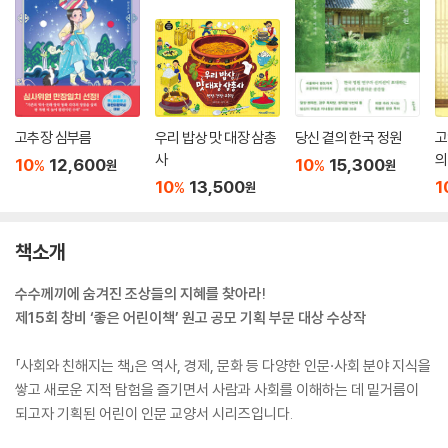
고추장 심부름
우리 밥상 맛 대장 삼총
당신 곁의 한국 정원
고
사
의
10
12,600
10
15,300
%
%
원
원
10
13,500
1
%
원
책소개
수수께끼에 숨겨진 조상들의 지혜를 찾아라!
제15회 창비 ‘좋은 어린이책’ 원고 공모 기획 부문 대상 수상작
「사회와 친해지는 책」은 역사, 경제, 문화 등 다양한 인문·사회 분야 지식을
쌓고 새로운 지적 탐험을 즐기면서 사람과 사회를 이해하는 데 밑거름이
되고자 기획된 어린이 인문 교양서 시리즈입니다.