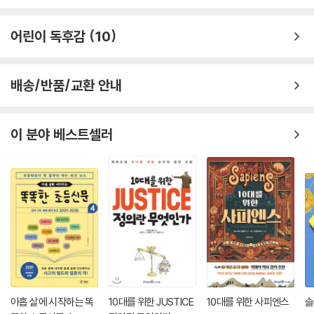
정보글을 두어, 이야기가 전개되는 과정에서 생략된 설명을 다양하고 풍부
한 유물 사진과 함께 보강하였습니다. 또한 부록 ‘못 다한 이야기’에서는 단
어린이 독후감
10
원 김홍도의 「논갈이」, 기산 김준근의 풍속화 등 옛 그림을 통해 옛날 농기
구를 살펴봅니다. 또 국립민속박물관, 옹기민속박물관, 한국민속촌 등 가
볼 만한 박물관을 소개하여 어린이들이 우리 전통문화에 대한 관심을 이어
배송/반품/교환 안내
나갈 수 있도록 했습니다.
창비 ‘좋은 어린이책’ 원고 공모 소개
이 분야 베스트셀러
창비가 주최하는 ‘좋은 어린이책’ 원고 공모는 좋은 어린이책을 쓰고 출판
하는 풍토를 가꾸고 어린이책 작가들의 창작 의욕을 북돋우기 위해 마련되
었습니다. 지난 십여 년 간 국내 우수 저자를 발굴하고 한 권 한 권 정성 들
인 책을 선보여 각계 권장도서로 선정되는 등 독자들의 사랑을 꾸준히 받
아 온 창비의 자랑이기도 합니다. 그동안 창비는 ‘좋은 어린이책’ 원고 공모
기획 부문에서 『옛날 사람들은 어떻게 살았을까』(1회) 『어진이의 농장 일
기』(2회) 『과학자와 놀자!』(6회) 『열려라, 뇌!』(12회) 『명탐정, 세계 기록
유산을 구하라』(13회) 『창덕궁에서 만나는 우리 과학』(14회) 등 숱한 화
제작을 배출했습니다. 모두 흥미로운 주제, 어린이 눈높이에 맞는 서술, 새
로운 접근 방식으로 독자들로부터 많은 사랑을 받고 있는 어린이 교양서입
아홉 살에 시작하는 똑
10대를 위한 JUSTICE
10대를 위한 사피엔스
슬
니다.