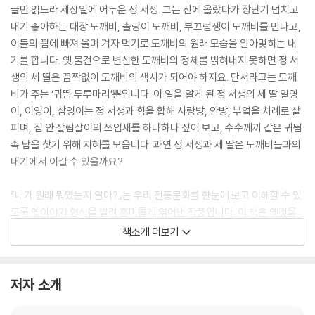
글만 읽느라 세상일에 어두운 정 서생. 그는 산에 올랐다가 장난기 넘치고
내기 좋아하는 대장 도깨비, 촐랑이 도깨비, 부끄럼쟁이 도깨비를 만나고,
이들의 꾐에 빠져 울며 겨자 먹기로 도깨비의 원래 모습을 알아맞히는 내
기를 합니다. 옛 물건으로 변신한 도깨비의 정체를 밝혀내지 못하면 정 서
생의 세 딸은 꼼짝없이 도깨비의 색시가 되어야 하지요. 단서라고는 도깨
비가 주는 ‘귀띔 두루마리’뿐입니다. 이 일을 알게 된 정 서생의 세 딸 일영
이, 이영이, 삼영이는 정 서생과 힘을 합해 사랑방, 안방, 부엌을 차례로 살
피며, 집 안 살림살이의 쓰임새를 하나하나 짚어 보고, 수수께끼 같은 귀띔
속 답을 찾기 위해 지혜를 모읍니다. 과연 정 서생과 세 딸은 도깨비들과의
내기에서 이길 수 있을까요?
『내가 원래 뭐였는지 알아?』는 우리 전통문화를 한눈에 보고 이해할 수 있
도록 옛이야기 형식을 빌려 흥미롭게 엮어낸 작품입니다. 이 책은 옛것을
통해 오늘날 우리 문화의 정체성을 깨닫게 하는, 온고지신(溫故知新)의
책소개 더보기
정신이 오롯이 담긴 어린이 논픽션책입니다. 어린이들에게 낯선 옛 물건들
을 이야기로 살려내 그 쓰임새와 전통의 실체를 보여 주고, 옛날과 오늘날
의 달라진 생활 모습과 지금도 이어져 내려오는 것들을 두루 짚어 과거와
저자 소개
현재를 이어 줍니다. 억지로 지식을 전달하지 않고 흥미롭게 이야기를 풀
어 옛사람들의 살림살이는 물론 조상들의 삶과 지혜를 자연스레 깨달을 수