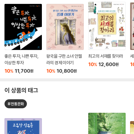
좋은 투자, 나쁜 투자,
왕국을 구한 소녀 안젤
최고의 서재를 찾아라
세
이상한 투자
라의 경제 이야기
10
12,600
1
%
원
10
11,700
10
10,800
%
%
원
원
이 상품의 태그
#전통문화