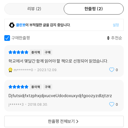
리뷰
2
한줄평
2
철저한 고증, 정확한 정보와 작가적 상상력이 조화롭게 어우러진 그림
작가 정유소영은 원고 집필을 위해 3년에 걸친 기간 동안 자료를 조사하고
수집하였습니다. 여기에 화가 남주현과 편집부가 결합하여 박물관 및 민속
클린봇
이 부적절한 글을 감지 중입니다.
설정
촌 답사를 수차례 하는 한편, 논의를 거듭하여 옛사람들의 문화를 좀 더 생
생하게 묘사하기 위해 노력을 기울였습니다. 그리하여 완성된 글과 그림을
구매한줄평
추천순
다시 한 번 꼼꼼하게 고증하였고, 민속학자 임재해 교수(안동대 민속학과)
의 철저한 감수 끝에 『내가 원래 뭐였는지 알아?』는 출간되었습니다. 이야
종이책
구매
기 정보책에 걸맞은 재기발랄한 그림도 이 책만이 가지는 특장점입니다.
학교에서 몇달간 함께 읽어야 할 책으로 선정되어 읽었습니다.
화가는 이야기의 흐름에 따라 때로는 흥미진진한 장면 묘사를 하고 때로는
m*******0
2023.12.09.
0
세밀한 정보 그림을 그려, 개성 넘치면서도 옛사람들의 생활상을 정확하게
담아낸 그림을 그려 내었습니다. 작가적 상상력이 풍부하게 드러난 세 도
깨비와 정 서생 및 세 딸의 캐릭터는 친근하면서도 재미있습니다. 정감 넘
종이책
구매
치는 먹선과 우리나라 오방색에 기초한 색 사용은 그림을 보는 즐거움을
DjfutsidjfxtzphxjdjxucveUdodoxuxydjfgoozyzdlzjtzrz
더합니다.
j******3
2018.08.30.
0
정보면과 부록 ‘못 다한 이야기’
본문 2, 3, 4장의 끝에는 ‘옛사람들의 옷 입기를 완성하는 쓰개’ ‘이곳저곳
한줄평 전체보기
쓰임새가 다양한 가구 장’ ‘이것저것 만듦새가 다양한 음식 그릇들’이라는