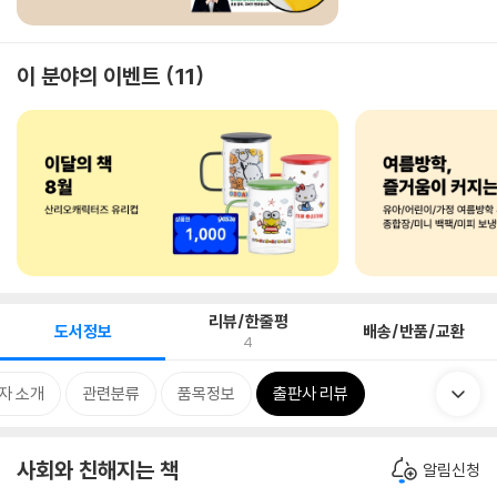
이 분야의 이벤트
11
리뷰/한줄평
도서정보
배송/반품/교환
4
자 소개
관련분류
품목정보
출판사 리뷰
사회와 친해지는 책
알림신청