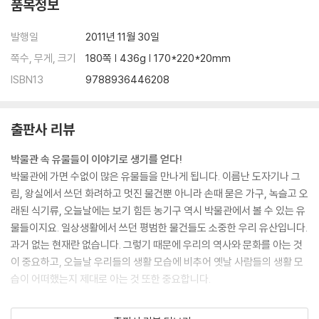
품목정보
발행일
2011년 11월 30일
쪽수, 무게, 크기
180쪽 | 436g | 170*220*20mm
ISBN13
9788936446208
출판사 리뷰
박물관 속 유물들이 이야기로 생기를 얻다!
박물관에 가면 수없이 많은 유물들을 만나게 됩니다. 이름난 도자기나 그
림, 왕실에서 쓰던 화려하고 멋진 물건뿐 아니라 손때 묻은 가구, 녹슬고 오
래된 식기류, 오늘날에는 보기 힘든 농기구 역시 박물관에서 볼 수 있는 유
물들이지요. 일상생활에서 쓰던 평범한 물건들도 소중한 우리 유산입니다.
과거 없는 현재란 없습니다. 그렇기 때문에 우리의 역사와 문화를 아는 것
이 중요하고, 오늘날 우리들의 생활 모습에 비추어 옛날 사람들의 생활 모
습이 어떠했는지 제대로 아는 것 또한 중요합니다.
『내가 원래 뭐였는지 알아?_이야기로 배우는 옛날 살림살이』는 도깨비라