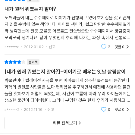
가 이야기의 주요 소재가 되고, 3장 ‘얻어다 키운 복덩이를 찾아라’에서는
내가 원래 뭐였는지 알아?
장, 농, 경대, 바느질 도구, 조각보 같은 안방 살림살이가, 4장 ‘수레를 타고
도깨비들이 내는 수수께끼로 이야기가 진행되고 있어 호기심을 갖고 끝까
저승길 가는 것을 찾아라’에서는 온돌, 아궁이 등의 난방 및 조리 장치와 그
지 읽을 수밖에 없는 책입니다. 아이들 책이라, 쉽고 만만한 수수께끼일거
릇, 떡살 등 부엌 살림살이가, 그리고 못 다한 이야기의 ‘내기는 아직 끝나
라 생각했는데 알듯 모를듯 어른들도 알쏭달쏭한 수수께끼여서 궁금증이
지 않았다’에서는 옛 농기구에 관한 정보가 이제 막 사회 과목을 배우기 시
모락모락 생겨나요. 답이 무엇인지 추리해 나가는 과정 속에서 전통적인
작한 어린이 눈높이에 맞춰 흥미롭게 소개되고 있습니다.
집안 살림살이들을 알아나가는 구성도 무척 매끄럽고요. 정서생과 세 딸들
s*****e
2012.01.02.
신고
2
댓글
0
의 캐릭
이 책은 옛날 살림살이들에 어떤 것이 있는지 알려 주는 데 그치지 않습니
종이책
다. 어린 독자들이 그 쓰임을 이야기와 그림을 통해 이해하고, 나아가 조상
[내가 원래 뭐였는지 알아?]-이야기로 배우는 옛날 살림살이
들의 삶과 문화와 지혜를 배울 수 있도록 했습니다. 한옥의 구조와 사랑방
의 물건들을 통해 남녀에 관한 옛사람들의 관습법과 검소하고 곧은 정신에
박물관이나 텔레비전 사극을 보면 아이들에게 생소한 물건들이 등장한다.
기반을 둔 선비 문화를 이해할 수 있습니다. 사용자의 필요에 맞게 설계된
과학의 발달로 사람들은 보다 편리함을 추구하면서 예전에 사용하던 물건
들을 찾아보기 어렵게 되었는데, 시간이 흐름에 따라 우리 아이들에게는
장과 농, 우리나라 전통 난방 장치인 온돌, 음식을 잘 타지 않게 하고 열을
생소한 물건이 되어버렸다. 그러나 분명한 것은 현재 우리가 사용하고 있
골고루 전달하는 가마솥, 김치나 장과 같이 발효 음식을 저장하는 데 탁월
는 많은 물건들은 옛 선조들이 지혜를 담아 만들어내고 사용한 물건에서
한 옹기 등은 오늘날에도 활용되는 옛사람들의 슬기와 지혜의 산물입니다.
s*****2
2012.11.16.
신고
0
댓글
0
시작되었다는 것이다
또한 떡 하나도 그냥 먹지 않고 의미를 담아 아름다운 떡살을 찍어 모양을
내고, 자투리 천을 모아 형형색색의 조각보를 만들어 쓰는 모습에서는 옛
리뷰 전체보기
사람들의 멋을 느낄 수 있습니다.