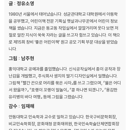
글 : 정유소영
있습니다. 좋은 어린이 교양서를 이루는 두 개의 축이라 할 읽는 재미와 아
는 보람을 충족시키는 작품입니다.
1980년 서울에서 태어났습니다. 성균관대학교 대학원에서 아동학
을 공부했고, 어린이책 전문 기획실 햇살과나무꾼에서 어린이 정보
책을 썼습니다. 지금은 동교동 작업실에서 깔깔거리며 웃다 보면 저
절로 알찬 지식이 쑥쑥 자라는 글을 쓰고자 힘쓰고 있습니다. 이 책으
로 제15회 창비 ‘좋은 어린이책’ 원고 공모 기획 부문 대상을 받았습
니다.
그림 : 남주현
홍익대학교 공예과를 졸업했습니다. 신식공작실에서 종이 공작과 장
난감을 개발했고, 주식회사 쌈지의 딸기 디자인실에서 일했습니다.
그림책 『빨간 끈으로 머리를 묶은 사자』를 쓰고 그렸으며, 『물은 어디
서 왔을까?』 『호랭이 꼬랭이 말놀이』 『콩 하나면 되겠니?』 『용감한
유리병의 바다 여행』 등에 그림을 그렸습니다.
감수 : 임재해
안동대학교 민속학과 교수로 일하고 있습니다. 한국구비문학회장,
비교민속학회장, 문화재청 문화재위원, 한국민속학술단체연합회장