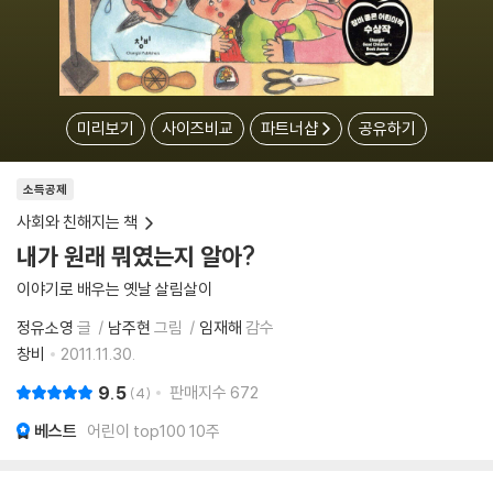
미리보기
사이즈비교
파트너샵
공유하기
소득공제
사회와 친해지는 책
내가 원래 뭐였는지 알아?
이야기로 배우는 옛날 살림살이
정유소영
글
남주현
그림
임재해
감수
창비
2011.11.30.
9.5
판매지수
672
4
베스트
어린이 top100 10주