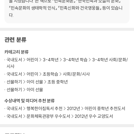
을 지냈습니다. 쓴 책으로 『민속문화론』 『한국민속과 오늘의 문화』
『민속문화의 생태학적 인식』 『민족신화와 건국영웅들』 등이 있습니
다.
관련 분류
카테고리 분류
국내도서
어린이
3-4학년
3-4학년 학습
3-4학년 사회/문화/
시사
국내도서
어린이
초등학습
사회/문화/시사
선물하기
아이 선물
초등 중학년
선물하기
아이 선물
수상내역 및 미디어 추천 분류
국내도서
행복한아침독서 추천
2012년
어린이 중학년 추천도서
국내도서
문화체육관광부 우수도서
2012년 우수 교양도서