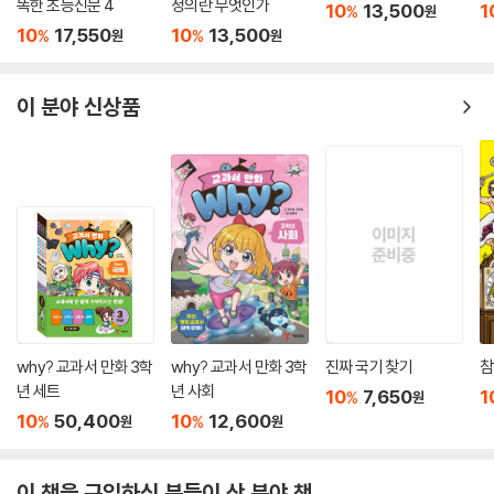
똑한 초등신문 4
정의란 무엇인가
10
13,500
1
%
원
10
17,550
10
13,500
%
%
원
원
이 분야 신상품
why? 교과서 만화 3학
why? 교과서 만화 3학
진짜 국기 찾기
참
년 세트
년 사회
10
7,650
1
%
원
10
50,400
10
12,600
%
%
원
원
이 책을 구입하신 분들이 산 분야 책