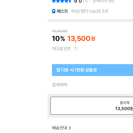
9.0
판매지수
60
1
베스트
여성/젠더 top20 5주
15,000
원
10
13,500
YES포인트
앱 다운 시 1천원 상품권
결제혜택
종이책
13,500
배송안내