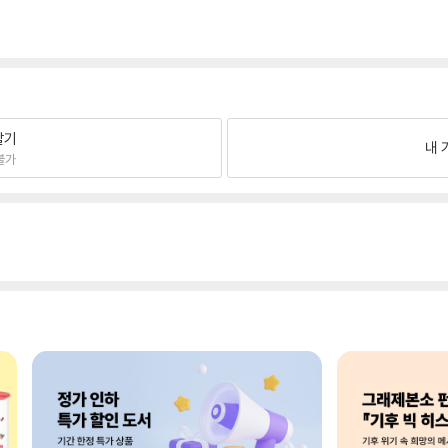
팔기
내 
불가