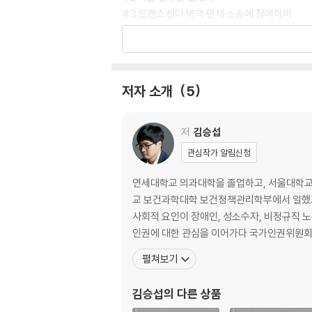
#3 트랜스젠더 병역 면제 소송에 참여하며
#4 트랜스젠더 15명을 만나다
#5 교수님, 이 논문을 받아 줄 학술지가 있을까
#6 새로운 길이 열렸다
#7 크라우드펀딩, 시민의 후원으로 연구하기
저자 소개
5
#8 연구하며, 만나며, 배우며
#9 트랜스젠더를 어디서 만날 수 있을까
#10 숨어 있던 이야기들이 말을 걸기 시작했다
저
김승섭
#11 그러니 당신도 포기하지 말아 달라고
관심작가 알림신청
#12 나는 그 질문에 답하고 싶다
오롯한 목소리 1 “수술 없이 성별을 바꿀 수 있
연세대학교 의과대학을 졸업하고, 서울대학교
교 보건과학대학 보건정책관리학부에서 일했고,
2장 성별 이분법의 세계는 왜 균열되어야 하는가
사회적 요인이 장애인, 성소수자, 비정규직 
: 트랜스젠더 존재의 당위를 말하다
인권에 대한 관심을 이어가다 국가인권위원회의 
교실에도 트랜스젠더는 존재한다
펼쳐보기
다르지만 별생각 없던 어린 시절
2차 성징, 참을 수 없는 불화
김승섭
의 다른 상품
트랜스젠더로 학교에서 살아남기