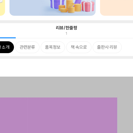
리뷰/한줄평
1
 소개
관련분류
품목정보
책 속으로
출판사 리뷰