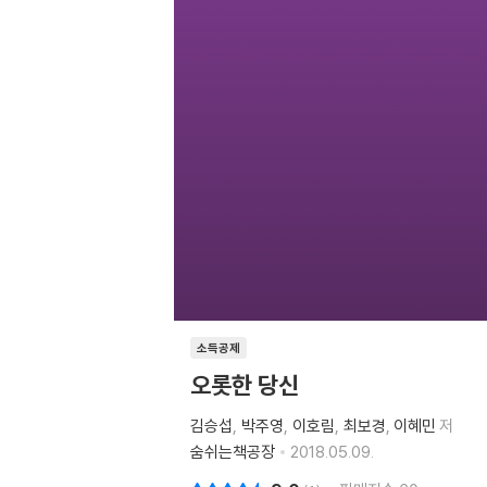
소득공제
오롯한 당신
김승섭
박주영
이호림
최보경
이혜민
저
숨쉬는책공장
2018.05.09.