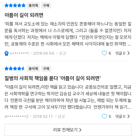
책에서는 말한다.
종이책
구매
아픔이 길이 되려면
김승섭 교수는 “사회적 환경과 완전히 단절되어 진행되는 병이란 존재할
‘죄를 져서 교도소에 있는 재소자의 인권도 존중해야 하느냐’는 동일한 질
수 없”다고 말하면서, “인간의 몸과 건강을 어떻게 바라보고, 개개인의 삶
문을 독서하는 과정에서 나 스스로에게, 그리고 (들을 수 없겠지만) 저자
에 대한 공동체의 책임은 어디까지”여야 하는지에 대해 묻는다. 최첨단 의
에게 던졌다. 저자는 책에서 이렇게 답했다. “인권이 무엇인지는 잘 모르지
료 기술의 발전으로 유전자 수준에서 병을 예측하고 치료하는 게 가능해지
만, 공동체의 수준은 한 사회에서 모든 혜택의 사각지대에 놓인 취약한 사
더라도, 사회의 변화 없이 개인은 건강해질 수 없다고 말이다. 책에는 저자
람들을 어떻게 대하느냐에 따라 결정되는 것이라고요. 조심스럽지만, 지금
s*******1
2018.09.04.
신고
6
댓글
0
가 직접 연구를 통해 수집하고 분석한 데이터를 다양한 그래프와 표로 정
도 그렇게
리해 수록했다. 기존 문헌에 있는 자료들의 경우 재가공해 실었다. 다양한
종이책
구매
연구 사례들을 독자들이 한눈에 살펴볼 수 있게 돕는다.
질병의 사회적 책임을 묻다 '아픔이 길이 되려면'
소방공무원, 쌍용차 해고노동자, 세월호 생존 학생, 동성애자…
「아픔이 길이 되려면」이란 책을 읽고 있습니다. 공중보건의로 일했고, 지금
현장에서 이루어진 연구들, 함께 생존하고 함께 건강해지는 법을 말하다
은 사회역학을 연구하는 학자인 김승섭 교수가 세상에 내놓은 첫 책이랍니
다. 언론의 극찬을 받은 책이라하여 작년 말 사놓고는, 제법 되는 두께에 눌
“사회적 원인을 가진 질병은 사회적 해결책이 필요하다”
려 책장 한 구석에 고이 모셔두기만 했더랬습니다. 언젠가부터 책 읽기가
힘겨워지고 밀도있는 글도 쓰지 못하는 터라, 읽지 못할 것을 알면서도 아
1. 해고노동자들에게 국가는 무엇이어야 할까
d*********2
2018.02.17.
신고
5
댓글
0
름다
리뷰 전체보기
2009년 쌍용자동차 정리해고 후, 직장점거 파업에 참가했던 노동자들의