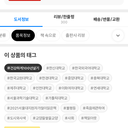
리뷰/한줄평
도서정보
배송/반품/교환
300
분류
품목정보
책 속으로
출판사 리뷰
이 상품의 태그
#건강하게100년살기
#한신대학교
#한국외국어대학교
#한국교원대학교
#한경대학교
#중앙대학교
#충북대학교
#제주대학교
#인천대학교
#이화여자대학교
#연세대학교
#서울과학기술대학교
#가톨릭대학교
#2021서울대지원자가많이읽은책
#불평등
#죽음에관하여
#도시와사색
#교양을쌓을교양
#사회
#책읽아웃