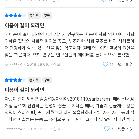
2.3세였다. 남아프리카공화국 국민의 성인 기대수명은 61.4세로, 9년이
묵직
나 차이가 났다. 당시 콰줄루나탈 시골 지역의 인구 중 29퍼센트는 HIV 감
종이책
구매
염인이었고, 빈곤한 그 지역주민들은 비싼 치료약을 대부분 포기할 수밖에
아픔이 길이 되려면
없었다. 2004년, 콰줄루나탈 시골 지역의 기대수명이 49세로까지 떨어
졌고 남아프리카공화국 보건국은 공공 의료보험으로 HIV 치료약을 무상
＜아픔이 길이 되려면＞의 저자가 연구하는 학문이 사회 역학이다. 사회
으로 제공하기 시작했다. 그리고 변화가 생겨난다. 7년 만에 평균 기대수
역학은 질병의 사회적 원인을 찾고, 부조리한 사회 구조를 바꿔 사람들이
더 건강하게 살 수 있는 길을 찾는 학문이다. 원래 역학이란 질병의 원인을
명이 12년이나 증가한 것이다. 김승섭 교수는 이 연구를 소개하며, 질문한
찾는 학문이다. 역학 연구는 인구집단의 데이터를 통계적으로 분석한다.
다. 그렇다면 이 마을에서 사람들이 죽었던 것은 개개인이 감염되었던 바
흡연이 폐암의 원인이고 노동자가 벤젠에 노출되면 백혈병에 걸릴 수 있다
이러스 때문이 아니라 이미 세상에 존재하는 치료약을 제공하지 못한 시스
k******4
2018.08.09.
신고
11
댓글
6
는 점을 알아내
템 때문인 것이 아니겠냐고 말이다. 개인의 건강에 공동체의 책임을 질문
한 것이다.
종이책
구매
아픔이 길이 되려면
비슷한 관점에서 두 번째 사례를 볼 수 있다. 소련이 해체되면서 극심한 경
아픔이 길이 되려면 김승섭동아시아/2018.1.10.sanbaram 메리스나 AI
제위기를 겪던 동유럽의 국가들은 IMF를 통해 구제 금융을 받는다. 그리고
처럼 급격히 전염되는 질병이 휩쓸고 지나갈 때나, 가습기 살균제로 많은
이 시기에 동유럽 국가들의 평균수명은 급격히 감소한다. 결핵 사망률을
생명이 스러질 때, 또는 세월호나 제천 목욕탕화재 같은 사건 사고 등이 발
비교한 연구에서, IMF의 구조조정 프로그램을 이행한 국가들은 결핵 사망
생하면 매스콤은 온통 그 소식으로 도배 된다. 그러나 몇 달만 지나면 까맣
률이 상승 곡선을 탔다. 한편, IMF에서 구제 금융을 받지 않았던 슬로베니
게 잊어버리고 만다. 그렇다고 그 피해자가 사라지는 것은 아니다. 결혼이
k******4
2018.02.27.
신고
7
댓글
7
아에서만 결핵 사망률이 감소했다. IMF 구조조정 프로그램을 이행하면서,
주 여성이나 성
공공 의료 시스템과 사회안전망에 투자하는 비용이 감소했기 때문이라고