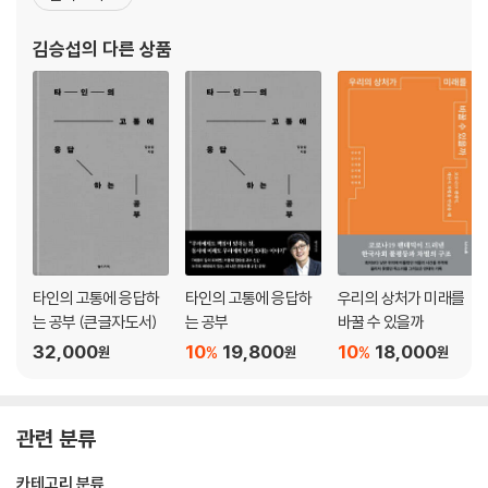
다는 의미
약자의 건강을 어떻게 해치는지 연구하고 있다. 천안소년교도소에서
위험한 일터는 가난한 마을을 향한다
공중보건의사로 일한 이후, 재소자 인권에 대한 관심을 이어가다 국
김승섭
의 다른 상품
-직업병 만드는 공장, 원진레이온과 제일화학은 어디로 갔나
가인권위원회의 「구금시설 건강권 실태조사」에 참여했다. 2014년
아파도 일할 수밖에 없는 사람들
「인턴·레
-고용불안과 ‘저성과자 해고’라는 함정
아파도 병원에 가지 못하는 의사들
-연구자가 되어 다시, 전공의 근무환경과 환자 안전을 묻다
안전을 지키는 사람들, 그들이 아프다
-‘소방공무원 인권상황 실태조사’를 하며
[건강한 일터를 위한 올바른 숫자 읽기]
3. 끝과 시작, 슬픔이 길이 되려면
타인의 고통에 응답하
타인의 고통에 응답하
우리의 상처가 미래를
는 공부 (큰글자도서)
는 공부
바꿀 수 있을까
재난은 기록되어야 한다
32,000
10
19,800
10
18,000
%
%
원
원
원
-‘세월호 참사 생존 학생 실태조사’를 하며
사회적 고통을 사회적으로 치유하려면
-외상 후 스트레스 장애, ‘설명 없는 치료’의 딜레마
관련 분류
[아이들은 살아남기 위해 최선을 다했다]
제도가 존재를 부정할 때, 몸은 아프다
카테고리 분류