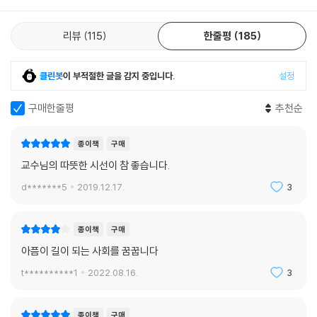
50.5퍼센트가 외상 후 스트레스 장애를 앓는 것으로 조사되었다. 걸프전
참전 군인의 외상 후 스트레스 장애 유병률이 22퍼센트인 것을 감안하면,
리뷰
115
한줄평
185
그 심각성이 더 확연히 드러난다. 김승섭 교수는 쌍용차 해고노동자와 그
가족의 연이은 죽음을 지켜보면서, 해고노동자들의 건강 연구를 시작한다.
국내에서는 제대로 작용하지 못하는 ‘적극적 노동시장 프로그램’에 주목하
클린봇
이 부적절한 글을 감지 중입니다.
설정
면서, 실업이 왜 죽음으로 이어져야 하는지 국가를 향해 질문을 던진다. 해
고 이후 적금이나 보험 등 사적 안전망마저 붕괴되면서, 공적 안전망이 부
구매한줄평
추천순
재한 한국사회에서, 고용불안이 개인의 건강에 어떤 영향을 미치는지를 이
야기한다.
종이책
구매
교수님의 따뜻한 시선이 참 좋습니다.
2. 세월호 생존 학생 건강 연구부터 성소수자 건강 연구까지
d*******5
2019.12.17.
3
책은 공중보건의사 시절부터 김승섭 교수가 걸어온 치열한 고민의 흔적들
과 연구의 발자취를 고스란히 담고 있다. 천안 소년교도소에서 재소자들을
종이책
구매
만나면서 했던 고민들은 이후에 인권위원회의 ‘재소자 건강 연구’를 하게
아픔이 길이 되는 사회를 꿈꿉니다
되는 계기가 되었다. 의과대학 시절, 인턴/레지던트의 수면 부족, 병원 내
t**********1
2022.08.16.
3
폭력으로 대표되는 열악한 근무환경에 대한 문제의식은 연구자가 된 이후,
‘2014 전공의 근무환경 조사’로 이어졌다. ‘건강하지 않은 의사들이 진료
하는 환자는 안전할 수 있을까?’라는 문제의식을 담고 있으며, 의료과실
종이책
구매