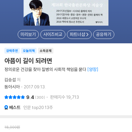
미리보기
사이즈비교
파트너샵
공유하기
강력추천
오늘의책
소득공제
아픔이 길이 되려면
정의로운 건강을 찾아 질병의 사회적 책임을 묻다
양장
김승섭
저
동아시아
2017.09.13.
9.4
판매지수
19,713
300
베스트
인문 top20 13주
18,000
원