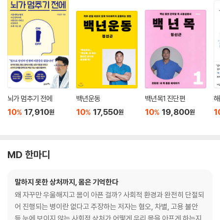
뇌가 멈추기 전에
백년운동
백년목1 진단편
해
10
17,910
10
17,550
10
19,800
1
%
%
%
원
원
원
MD 한마디
말하지 못한 상처까지, 몸은 기억한다
왜 자꾸만 우울해지고 몸이 아픈 걸까? 사회적 환경과 완전히 단절되
어 진행되는 병이란 없다고 주장하는 저자는 혐오, 차별, 고용 불안
등 눈에 보이지 않는 사회적 상처가 어떻게 우리 몸을 아프게 하는지