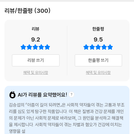
---「불평등한 여름, 국가의 역할을 묻다」중에서
t)’들은 이러한 사회적 경험이 어떻게 우리 몸에 스미고, 병이 되는지를 추
리뷰/한줄평
300
적한다.
사체절도에 대한 두려움이 사회에 만연하던 시기에, 부유한 사람은 죽음
이후에도 안전한 시간을 보장받을 수 있었습니다. 훨씬 더 단단하고 열기
사회역학자인 김승섭 고려대학교 보건과학대학 교수는 자신의 연구를 통
리뷰
한줄평
어려운 비싼 관을 구입했던 것이지요. (…) 그러나 해부용 시체가 가난한
해 차별 경험이 건강에 어떤 영향을 미치는지를 이야기한다. 취업 과정에
9.2
9.5
사람들의 몸이었던 현실은 변하지 않았습니다. 19세기 영국을 기준으로
서의 차별을 측정하기 위한 연구의 설문에서는 다음과 같은 질문을 던졌
당시 의과대학에서 해부학 실습에 사용되었던 시체의 99퍼센트 이상이
다. “새로운 일자리를 경험할 때 차별을 겪은 적이 있습니까?” 대답은 ‘예,
가난한 사람들을 수용하던 구빈원에서 나온 것이었으니까요. (…) 이러한
아니요, 해당사항 없음’ 3개 항목 중 선택이 가능하다. ‘해당사항 없음’은
리뷰 쓰기
한줄평 쓰기
역사적 사실은 살아 있을 때의 경제적 불평등이 죽음 이후에도 지속된다는
구직 경험이 없는 응답자를 위해 만들어둔 항목이다. 이미 직장에 다니는
점 외에도 중요한 함의를 가지고 있습니다. 가난한 사람들의 시체만 해부
사람이라면, ‘예’ 혹은 ‘아니요’의 응답이 가능할 것이다. 그런데 직장인 상
혜택 및 유의사항
혜택 및 유의사항
되고 기록되면서 해부학의 역사에는 여러 오점이 남습니다. 왜냐하면 가난
당수가 ‘해당사항 없음’이라고 응답했다. 어떻게 된 일일까?
은 인간의 몸을 변화시키기 때문입니다.
---「가난은 우리 몸에 고스란히 새겨진다」중에서
김승섭 교수는 ‘해당사항 없음’이라고 대답한 사람들의 건강 상태를 조사
AI가 리뷰를 요약했어요!
했고, 놀라운 결과를 확인했다. 남성의 경우, ‘해당사항 없음’이라고 응답한
동성 관계를 보호하는 법을 제정한 지역의 경우, 1995년 설문에서 이성애
김승섭의 『아픔이 길이 되려면』은 사회적 약자들이 겪는 고통과 부조
사람은 차별이 없었다고 응답한 사람들과 건강에 별다른 차이가 없었다.
자라고 응답했지만 2009년에는 스스로를 동성애자나 양성애자라고 응답
리를 심도 있게 탐구한 작품입니다. 이 책은 질병과 건강 문제를 개인
하지만 여성들의 경우 달랐다. ‘해당사항 없음’이라고 답한 여성들의 경우
의 문제가 아닌 사회적 문제로 바라보며, 그 원인을 분석하고 해결책
한 사람의 비율이 그러한 법이 없는 지역에 비해 30퍼센트 높게 나타난 것
차별을 받았다고 응답한 사람보다도 건강상태가 더 나쁘게 나타났다.
을 제시합니다. 사회적 약자들이 겪는 차별과 혐오가 건강에 미치는
입니다. 동성 관계를 법적으로 인정하는 사회적 변화와 함께, 과거 자신의
영향을 설명하며, 정의로운 건강의 중요성을 강조합니다.
성적 지향을 숨기던 이들이 스스로의 존재를 드러내기 시작한 것이지요.