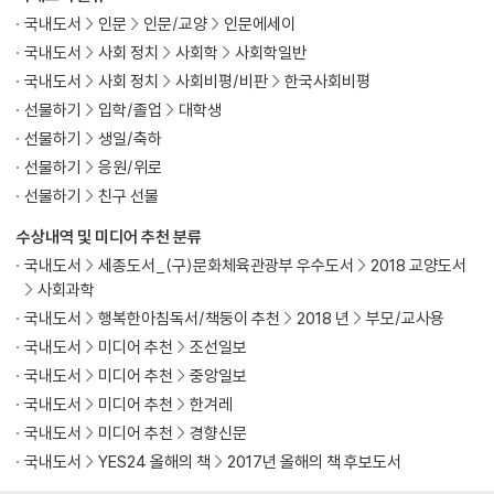
-동성결혼 불인정과 성소수자 건강의 관계
국내도서
인문
인문/교양
인문에세이
동성애를 향한 비과학적 혐오에 반대하며
국내도서
사회 정치
사회학
사회학일반
-동성애, 전환치료, 그리고 HIV/AIDS
국내도서
사회 정치
사회비평/비판
한국사회비평
[쏟아지는 비를 멈추게 할 수 없다면, 함께 그 비를 맞아야 한다]
선물하기
입학/졸업
대학생
수술대 앞에서 망설이는 트랜스젠더를 변호하며
선물하기
생일/축하
-비수술 트랜스젠더의 현역 입영처분 소송
선물하기
응원/위로
한국을 떠나면 당신도 소수자입니다
선물하기
친구 선물
-부끄러움을 모르는 우리 사회 인종차별
교도소 의사로 일한다는 것
수상내역 및 미디어 추천 분류
-‘재소자 건강 연구’를 하며
국내도서
세종도서_(구)문화체육관광부 우수도서
2018 교양도서
사회과학
4. 우리는 연결될수록 건강한 존재들
국내도서
행복한아침독서/책둥이 추천
2018 년
부모/교사용
국내도서
미디어 추천
조선일보
연결될수록 오래 사는가
국내도서
미디어 추천
중앙일보
-사회적 관계망과 건강 연구의 역사
국내도서
미디어 추천
한겨레
스스로를 지킬 수 있다면, 우리는 안전해질까
국내도서
미디어 추천
경향신문
-총기 규제, 공동체는 어디까지 책임져야 하는가
위험사회에서 함께 생존하려면
국내도서
YES24 올해의 책
2017년 올해의 책 후보도서
-가습기 살균제 사망사건, 규제를 위한 충분한 증거를 묻다