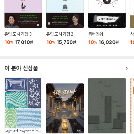
유럽 도시 기행 3
유럽 도시 기행 2
위버멘쉬
사
10
17,010
10
15,750
10
16,020
1
%
%
%
원
원
원
이 분야 신상품