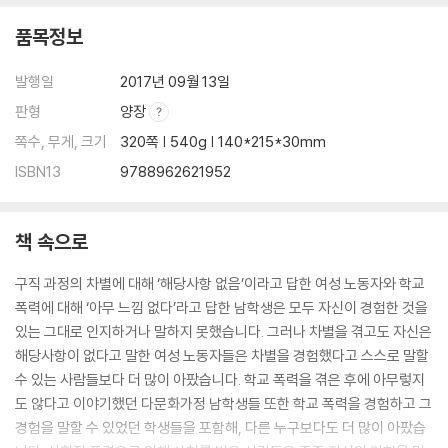
당신의 공동체는 안녕하신지요
품목정보
-로세토 마을에서만 심장병 사망률이 낮은 이유
[우리 이기심을 뛰어넘는 삶을 살아요]
발행일
2017년 09월 13일
판형
양장
주
쪽수, 무게, 크기
320쪽 | 540g | 140*215*30mm
ISBN13
9788962621952
책 속으로
구직 과정의 차별에 대해 ‘해당사항 없음’이라고 답한 여성 노동자와 학교
폭력에 대해 ‘아무 느낌 없다’라고 답한 남학생은 모두 자신이 경험한 것을
있는 그대로 인지하거나 말하지 못했습니다. 그러나 차별을 겪고도 자신은
해당사항이 없다고 말한 여성 노동자들은 차별을 경험했다고 스스로 말할
수 있는 사람들보다 더 많이 아팠습니다. 학교 폭력을 겪은 후에 아무렇지
도 않다고 이야기했던 다문화가정 남학생들 또한 학교 폭력을 경험하고 그
경험을 말할 수 있었던 학생들을 포함해, 다른 누구보다도 더 많이 아팠습