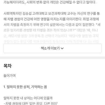
가능해지더라도, 사회의 변화 없이 개인은 건강해질 수 없다고 말이다.
사회역학자인 김승섭 고려대학교 보건과학대학 교수는 자신의 연구를 통
해 차별 경험이 건강에 어떤 영향을 미치는지를 이야기한다. 취업 과정에
서의 차별을 측정하기 위해 연구의 설문에서는 다음과 같이 질문했다. “새
로운 일자리를 경험할 때 차별을 겪은 적이 있습니까?” 대답은 ‘예, 아니
오, 해당사항 없음’ 3개 항목 중 선택이 가능하다. ‘해당사항 없음’은 구직
경험이 없는 응답자를 위해 만들어둔 항목이다. 이미 직장에 다니는 사람
이라면, ‘예’ 혹은 ‘아니요’의 응답이 가능할 것이다. 그런데 직장인 상당수
책소개 더보기
가 ‘해당사항 없음’이라고 응답했다. 어떻게 된 일일까? 김승섭 교수는 ‘해
당사항 없음’이라고 대답한 사람들의 건강 상태를 조사했다. 그러자 놀라
운 결과가 나온다. 남성의 경우, ‘해당사항 없음’이라고 응답한 사람은 차별
목차
이 없었다고 응답한 사람들과 건강에 별다른 차이가 없었다. 하지만 여성
들의 경우 달랐다. ‘해당사항 없음’이라고 답한 여성들의 건강상태는 차별
들어가며
을 받았다고 응답한 사람보다도 더 나쁘게 나타났다.
1. 말하지 못한 상처, 기억하는 몸
비슷한 또 다른 연구에서, 이번에는 다문화가정 청소년을 상대로 질문했
다. “학교폭력을 경험한 뒤 어떻게 대응했습니까?” 응답자 중 김승섭 교수
말하지 못한 내 상처는 어디에 있을까
가 주목한 것은 “별다른 생각 없이 그냥 넘어갔다”라고 답한 학생들이었
-차별 경험에 대한 ‘같은 응답, 다른 의미’