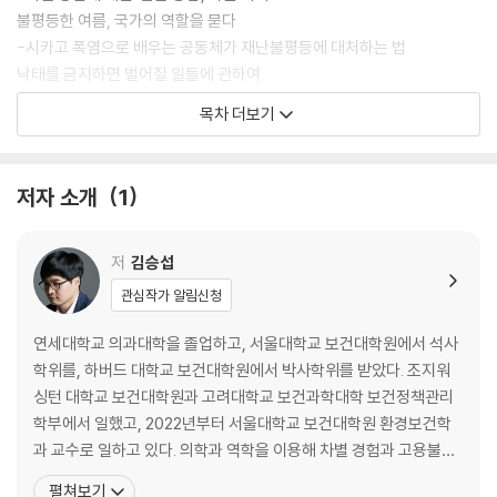
다. 이 학생들의 건강 상태를 조사했더니 이번에도 남녀 간에 극명한 차이
불평등한 여름, 국가의 역할을 묻다
가 드러났다. 여학생들의 경우, 별다른 차이가 없었지만 이번에는 남학생
-시카고 폭염으로 배우는 공동체가 재난불평등에 대처하는 법
들에게서 차이가 나타났다. “별다른 생각 없이 그냥 넘어갔다”라고 대답한
낙태를 금지하면 벌어질 일들에 관하여
남학생들의 정신 건강이 가장 나쁜 것으로 조사된 것이다. 대수롭지 않은
-루마니아 사례로 살펴본, 평등하지 않은 낙태금지법
목차 더보기
일이라고 넘겨버렸던 경험이 실제로는 몸을 아프게 하고 있었던 것이다.
성인이 되어도 몸에 남겨진 태아의 경험
차별이나 폭력을 겪고도, 말조차 하지 못할 때, 혹은 애써 괜찮다고 생각할
-몸에 새겨진 사회환경, 절약형질 가설
때 실은 우리 몸이 더 아프다는 것을 이 연구들은 보여준다. 저자 김승섭 교
가난은 우리 몸에 고스란히 새겨진다
저자 소개
1
수의 표현을 빌자면 ‘몸은 정직하기 때문’이다. 이 책에서는 고용 불안, 차
-가난한 몸과 해부학의 역사
별 등 사회적 상처가 어떻게 우리 몸을 아프게 하는지, 사회가 개인의 몸에
당신은 거미를 본 적이 있나요
어떻게 반영되는지를 사회역학의 여러 연구 사례와 함께 이야기한다.
-질병의 ‘원인의 원인’을 추적하는 사회역학의 역사
저
김승섭
[지극히 개인적인, 과학적 합리성의 세 가지 요소]
관심작가 알림신청
2. 질병 권하는 일터, 함께 수선하려면
연세대학교 의과대학을 졸업하고, 서울대학교 보건대학원에서 석사
학위를, 하버드 대학교 보건대학원에서 박사학위를 받았다. 조지워
해고노동자에게 국가란 무엇인가
싱턴 대학교 보건대학원과 고려대학교 보건과학대학 보건정책관리
-‘쌍용자동차 해고노동자 건강 연구’를 하며
학부에서 일했고, 2022년부터 서울대학교 보건대학원 환경보건학
누군가는 그들 편에 서야 한다
과 교수로 일하고 있다. 의학과 역학을 이용해 차별 경험과 고용불안
-삼성반도체 직업병 소송과 IBM 직업병 소송, 연구자가 거대 기업에 맞선
등 사회적 요인이 장애인, 성소수자, 비정규직 노동자와 같은 사회적
펼쳐보기