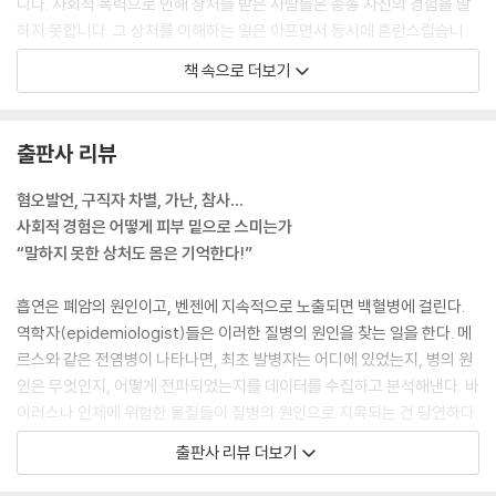
니다. 사회적 폭력으로 인해 상처를 받은 사람들은 종종 자신의 경험을 말
하지 못합니다. 그 상처를 이해하는 일은 아프면서 동시에 혼란스럽습니
다. 그러나 우리 몸은 스스로 말하지 못하는 때로는 인지하지 못하는 그 상
책 속으로 더보기
처까지도 기억하고 있습니다. 몸은 정직하기 때문입니다. 물고기 비늘에
바다가 스미는 것처럼 인간의 몸에는 자신이 살아가는 사회의 시간이 새겨
집니다.
출판사 리뷰
---「말하지 못한 내 상처는 어디에 있을까」중에서
혐오발언, 구직자 차별, 가난, 참사…
그렇다면 누가 그 폭염에 취약할까요? (…) 폭염으로 인한 사망 위험을 증
사회적 경험은 어떻게 피부 밑으로 스미는가
가시키는 또 다른 원인이 드러납니다. 바로 사회적 고립이었습니다. 혼자
“말하지 못한 상처도 몸은 기억한다!”
사는 사람들, 폭염에도 집을 떠나지 않은 사람들, 교회에 나가거나 봉사활
동에 참여하는 등 사회활동을 하지 않는 사람들이 더 많이 숨졌던 것입니
흡연은 폐암의 원인이고, 벤젠에 지속적으로 노출되면 백혈병에 걸린다.
다. (…) 하지만 그 질문은 왜 누군가는 에어컨이 있는 시설로 갈 수 없었는
역학자(epidemiologist)들은 이러한 질병의 원인을 찾는 일을 한다. 메
지, 왜 누군가는 사회활동을 활발히 하지 못했는지에 대해서는 답하지 못
르스와 같은 전염병이 나타나면, 최초 발병자는 어디에 있었는지, 병의 원
합니다. 개인적 수준의 원인을 지적할 뿐, 그 원인 배후에 있는 사회적 환경
인은 무엇인지, 어떻게 전파되었는지를 데이터를 수집하고 분석해낸다. 바
은 조사하지 않거나 언급하지 않았으니까요. 그것은 어떠한 정치·경제적인
이러스나 인체에 위험한 물질들이 질병의 원인으로 지목되는 건 당연하다.
힘들이 특정 개인을 폭염에 취약하게 만드는지, 그러한 사회구조는 어떻게
그렇다면 타인에게 혐오 발언을 듣거나 구직 과정에서 차별을 겪거나 회사
출판사 리뷰 더보기
역사적으로 형성되었는지, 그 과정에서 공동체와 국가의 역할은 무엇이었
에서 정리해고를 당했을 때, 이러한 경험도 우리가 병에 걸리는 원인이라
는지에 대해 질문할 때만 얻을 수 있는 답입니다.
고 할 수 있을까? 역학자 중에서도 ‘사회역학자(social epidemiologis