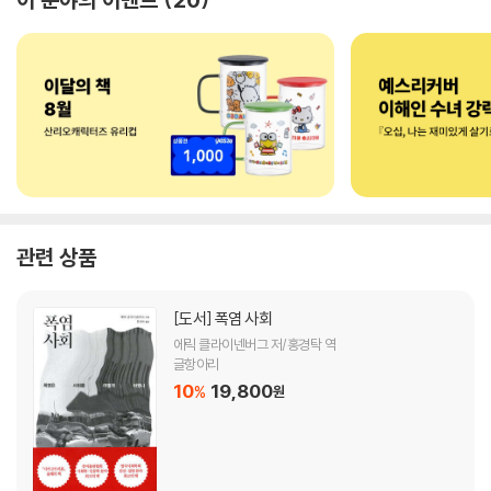
관련 상품
[도서]
폭염 사회
에릭 클라이넨버그 저/홍경탁 역
글항아리
10
19,800
%
원