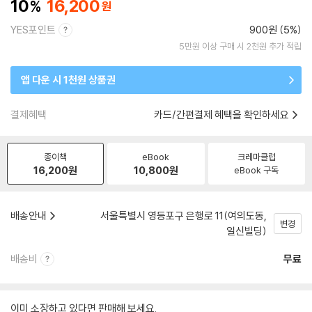
10
16,200
YES포인트
900원 (5%)
5만원 이상 구매 시 2천원 추가 적립
앱 다운 시 1천원 상품권
결제혜택
카드/간편결제 혜택을 확인하세요
종이책
eBook
크레마클럽
16,200
원
10,800
원
eBook 구독
배송안내
서울특별시 영등포구 은행로 11(여의도동,
변경
일신빌딩)
배송비
무료
이미 소장하고 있다면 판매해 보세요.