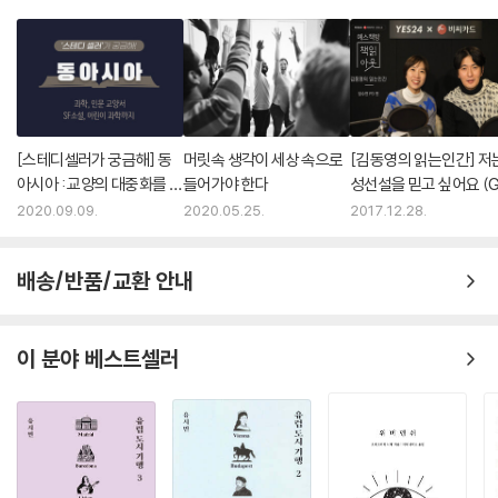
등을 소개하며, 함께 건강하기 위해 공동체는 무엇을 고민해야 하는지에
대해서 이야기한다. 저자 김승섭 교수의 치열한 고민과 사유가 잘 묻어난
몇몇 문장들은 의미 있는 보도사진이나 한국 화가들의 작품과 함께 배치되
어 있어 읽는 재미를 더한다.
[스테디셀러가 궁금해] 동
머릿속 생각이 세상 속으로
[김동영의 읽는인간] 저
아시아 : 교양의 대중화를 꿈
들어가야 한다
성선설을 믿고 싶어요 (G
꾸다
장수연 PD)
2020.09.09.
2020.05.25.
2017.12.28.
배송/반품/교환 안내
이 분야 베스트셀러