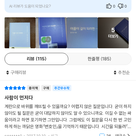
비슷한 또 다른 연구에서, 이번에는 다문화가정 청소년을 상대로 다음과
동성결혼 불인정과 같은 제도적인 차별이 한 개인의 삶과 자존감에 어떠한
AI 리뷰가 도움이 되었나요?
0
0
같이 질문했다. “학교폭력을 경험한 뒤 어떻게 대응했습니까?” 김승섭 교
영향을 미치는지를 잘 보여준 사례라고 할 수 있습니다.
수가 주목한 것은 응답자 중 “별다른 생각 없이 그냥 넘어갔다”라고 답한
---「제도가 존재를 부정할 때, 몸은 아프다」중에서
학생들이었다. 이 학생들의 건강 상태를 조사했더니 이 경우에도 남녀 간
5
에 극명한 차이가 드러났다. 이번에는 남학생들에게서 차이가 나타났다.
더보기
“별다른 생각 없이 그냥 넘어갔다”라고 대답한 남학생들의 정신 건강이 가
장 나쁜 것으로 조사된 것이다. 대수롭지 않은 일이라고 넘겨버렸던 경험
리뷰
115
한줄평
185
이 실제로는 몸을 아프게 하고 있었던 것이다. 차별이나 폭력을 겪고도, 말
조차 하지 못할 때, 혹은 애써 괜찮다고 생각할 때 실은 우리 몸이 더 아프
구매리뷰
추천순
다는 것을 이 연구들은 보여준다. 저자 김승섭 교수의 표현을 빌리자면 ‘몸
은 정직하기 때문’이다. 이 책에서는 고용 불안, 차별 경험, 혐오발언 등 사
회적 상처가 어떻게 우리 몸을 아프게 하는지, 사회가 개인의 몸에 어떻게
종이책
구매
주간우수작
반영되는지를 사회역학의 여러 연구 사례와 함께 이야기한다.
사람이 먼저다
계란으로 바위를 깨뜨릴 수 있을까요? 어렵지 않은 질문입니다. 굳이 하지
데이터가 말해주는 우리가 아픈 진짜 이유
않아도 될 질문은 굳이 대답하지 않아도 알 수 있으니까요. 이길 수 없는 싸
“사회와 단절된 병이란 없으며, 몸은 사회를 반영한다!”
움이라고 하면 포기하면 그만입니다. 그럼에도 이 질문을 다시 한 번 고민
하게 하는 까닭은 영화「변호인」을 기억하기 때문입니다. 시간을 되돌려「변
2000년에 남아프리카공화국 콰줄루나탈 시골 지역의 성인 기대수명은 5
호인」을 보면 계란으로 바위를 깨뜨릴 수 없을 때 어떻게 해야 하는지 좀 더
p******0
2017.10.10.
신고
26
댓글
0