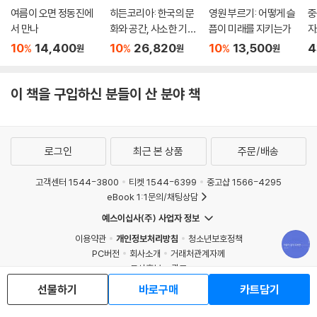
여름이 오면 정동진에
히든코리아: 한국의 문
영원 부르기: 어떻게 슬
중
서 만나
화와 공간, 사소한 기적
픔이 미래를 지키는가
자
들
10
14,400
10
26,820
10
13,500
4
%
%
%
원
원
원
이 책을 구입하신 분들이 산 분야 책
로그인
최근 본 상품
주문/배송
고객센터 1544-3800
티켓 1544-6399
중고샵 1566-4295
eBook 1:1문의/채팅상담
예스이십사(주) 사업자 정보
이용약관
개인정보처리방침
청소년보호정책
PC버전
회사소개
거래처관계자께
도서홍보
광고
Copyright © YES24 Corp. All Rights Reserved.
선물하기
바로구매
카트담기
MATOM2