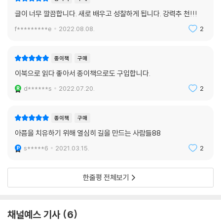
등 예민한 문제를 다루고 있다. 국내에서는 처음으로 이루어진 전공의 근
글이 너무 깔끔합니다. 새로 배우고 성찰하게 됩니다. 강력추 천!!!
무환경과 환자 안전에 대한 연구이기도 하다.
f*********e
2022.08.08.
2
2016년에는 세월호 참사의 단원고 생존 학생들과 가족들의 건강 연구를
하면서 안산에 상주했고, 심층 면접을 진행했다. 올해 동성애자 군인이 [군
종이책
구매
형법] 제92조의 6에 의해 유죄 판결을 받던 날에는 집회 현장에 서기도 했
이북으로 읽다 좋아서 종이책으로도 구입합니다.
다. 글로 정리된 집회 발언이 책에 수록되어 있다. 최근에는 ‘레인보우 커넥
션 프로젝트’라 불리는 동성애자 건강 연구와 트랜스젠더 건강 연구를 진
d******s
2022.07.20.
2
행하고 있다. 이와 관련하여 동성결혼 법제화가 동성애자 건강에 미치는
영향에 대해서도 책에서 말하고 있다. 또한, 동성애를 질병으로 보거나 치
종이책
구매
료할 수 있는 대상으로 보는 것에 반대하며, 명확한 과학적 근거를 제시한
아픔을 치유하기 위해 열심히 길을 만드는 사람들88
다. 트랜스젠더가 한국사회에서 쉽사리 성별 전환 수술을 할 수 없는 맥락
을 짚기도 한다. 그 밖에 우리 사회의 인종차별이나 동성애자, AIDS 환자
s*****6
2021.03.15.
2
에 대한 혐오의 정도를 OECD 국가 간 비교를 통해 보여주고 있다.
한줄평 전체보기
한국사회의 주요한 문제들을 합리적 근거와 함께 이야기하면서, 동시에 어
떤 방향으로 우리 사회가 나아갈지에 대한 질문도 던진다. 서로 돕는 공동
체 문화가 심장병 사망률을 낮췄던 로세토(Roseto) 마을의 사례, 사회적
채널예스 기사
6
연결망이 기대수명에 어떤 영향을 미치는지에 대한 사회역학의 연구 사례