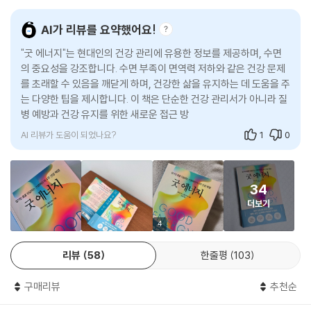
이 진실을 외면하게 만들었다.
신호들이 사실은 하나의 커다란 흐름에서 비롯된 것임을 깨닫게 해주는 책
도록 이끄는 보이지 않는 손 노릇을 하는 것이 확실했다.
이다. 대사와 면역, 나아가 몸과 마음에 이르는 전인적 건강을 되찾고 싶은
--- 「‘건강’하던 어머니의 갑작스러운 죽음」 중에서
AI가 리뷰를 요약했어요!
질병 없는 몸을 위한 혁신적인 4주 플랜
분들에게 이 책이 귀하게 쓰이길 바란다.
"굿 에너지"는 현대인의 건강 관리에 유용한 정보를 제공하며, 수면
- 최겸 ((다이어트 과학자), 《다이어트 사이언스 2022》 저자)
세라와 같은 환자들의 몸에 염증이 발생하는 원인을 수년간 연구하여 찾은
저자는 “우리는 ‘질병을 나이 들면 어쩔 수 없이 생기는 것’이라는 문화에
의 중요성을 강조합니다. 수면 부족이 면역력 저하와 같은 건강 문제
답은 놀라울 정도로 간단했다. 많은 경우 만성 염증은 나쁜 에너지 대사 때
를 초래할 수 있음을 깨닫게 하며, 건강한 삶을 유지하는 데 도움을 주
갇혀 있다”고 말한다. 그리고 이 문화 속에서 놓치는 것이 있다고 강조한
문에 지속적으로 힘이 부족하여 위협을 느끼는 신체의 세포들이 보이는 반
최적의 건강을 회복하고 유지하는 세계의 열쇠가 여기 있다.
는 다양한 팁을 제시합니다. 이 책은 단순한 건강 관리서가 아니라 질
다. 바로 신진대사 장애, 즉 에너지를 만드는 능력 자체의 붕괴다. 뇌의 세
응이다. 면역세포가 위험에 처한 신체 부위로 달려가 염증이 발생한다.
병 예방과 건강 유지를 위한 새로운 접근 방식을 제시합니다.
포가 에너지를 제대로 만들지 못하면 우울증이나 치매가, 심장 세포에서
- 데이비드 펄머터 (신경과 전문의, 뉴욕타임스 베스트셀러 1위 《그레인 브레인》 저
문제가 생기면 고혈압이나 심장병이, 난소 세포에서 문제가 생기면 생리불
자)
AI 리뷰가 도움이 되었나요?
1
0
에너지가 부족한 세포, 즉 신진대사 기능 장애로 에너지 생산과 기타 기능
순이나 난임이 생긴다는 것이다. 병명은 각각 다르지만 뿌리는 하나, 세포
의 수행에 어려움이 있는 세포는 위협받고 위험에 처했다고 감지한다. 이
가 더 이상 ‘좋은 에너지’를 만들지 못하고 있다는 게 모든 병의 시작이다.
이 책은 우리가 생각하는 것보다 훨씬 더 큰 통제력으로 건강을 관리할 수
불안정한 세포는 화학적 경고 신호를 보내 면역체계에 도움을 청한다. 도
34
있다고 강력히 주장한다.
움을 주려고 노력하는 과정에서 면역세포는 엄청난 피해를 부수적으로 입
현대 의료의 함정은 증상들을 따로 떼어놓고 진단하고, 그에 맞는 약을 처
더보기
- 맥스 루가비어 (뉴욕타임스 베스트셀러 《천재의 식단》 저자)
힌다. 자신으로부터 자신을 지키기 위해 말 그대로 전쟁을 일으켜 더 심각
방만 한다는 데 있다. 이 방식은 증상을 잠재우는 것에는 효과적일 수 있지
4
한 증상을 초래한다. 이것이 신진대사 기능 장애와 광범위한 증상과 함께
만, 그 증상을 유발한 세포 단위의 근본적인 문제는 해결하지 못한다. 저자
만성 염증이 나타나는 핵심 원인이다.
신진대사 건강과 혈당 조절에 대해 쉽게 설명해주는 과학 지식과 실용적
는 이것이 “건강한 사람들이 잘못된 시스템 속에서 불완전한 치료를 반복
리뷰
58
한줄평
103
전략으로 가득한 이 책은 여러분의 삶을 바꿔줄 것이다.
하게 되는 구조”라고 지적한다.
세포생물학의 세계로 뛰어드는 것은 두려운 일일 수 있다. 하지만 우리가
- 새라 고트프리드 (뉴욕타임스 베스트셀러 《Hormone Cure》 저자)
구매리뷰
추천순
건강과 질병을 이해하는 방식을 효과적으로 재구성할 수 있는 간단한 척도
이 책 《굿 에너지》는 단지 의료 시스템을 비판하는 데 그치지 않는다. 저자