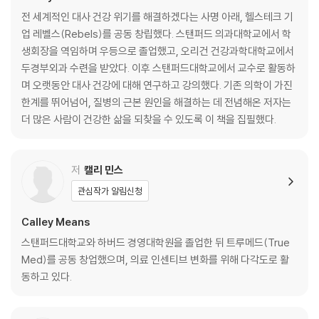
전 세계적인 대사 건강 위기를 해결하겠다는 사명 아래, 헬스테크 기
3장. 의사가 아니라 당신 자신을 믿어라
업 레벨스(Rebels)를 공동 창립했다. 스탠퍼드 의과대학교에서 학
의사의 말을 들었더라면
생회장을 역임하며 우등으로 졸업했고, 오리건 건강과학대학교에서
의사의 자살률이 높은 이유
두경부외과 수련을 받았다. 이후 스탠퍼드대학교에서 교수로 활동하
급성 질환일 때는 의사를 믿고 만성질환일 떄는 무시하라
며 오랫동안 대사 건강에 대해 연구하고 강의했다. 기존 의학이 가진
놀라운 규모의 제약업계 로비
한계를 뛰어넘어, 질병의 근본 원인을 해결하는 데 전념해온 저자는
의료계의 가장 큰 거짓말
더 많은 사람이 건강한 삶을 되찾을 수 있도록 이 책을 집필했다.
2부. 다시 회복되는 몸 - 좋은 에너지 만들기
저
캘리 민스
4장. 당신의 몸에 답이 있다
관심작가 알림신청
웨어러블 기기에서 통찰을 얻다
증상은 선물이다
Calley Means
여섯 가지 추가 검사
스탠퍼드대학교와 하버드 경영대학원을 졸업한 뒤 트루메드(True
몸이 고장 나기 전에 파악하기
Med)를 공동 창업했으며, 의료 인센티브 변화를 위해 다각도로 활
연속 혈당
동하고 있다.
15분 진료보다 값진 생체 지표 측정
5장 우리는 음식으로 만들어진 존재다