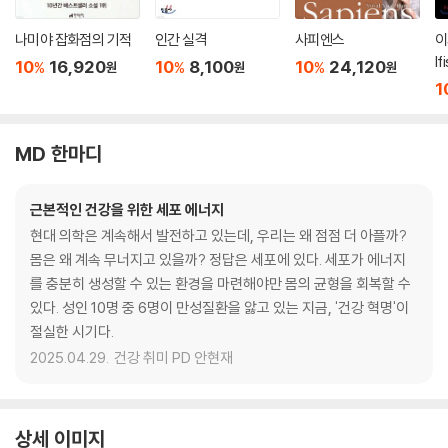
나미야 잡화점의 기적
인간 실격
사피엔스
이
lf
10
16,920
10
8,100
10
24,120
%
%
%
원
원
원
1
MD 한마디
근본적인 건강을 위한 세포 에너지
현대 의학은 계속해서 발전하고 있는데, 우리는 왜 점점 더 아플까?
몸은 왜 계속 무너지고 있을까? 정답은 세포에 있다. 세포가 에너지
를 충분히 생성할 수 있는 환경을 마련해야만 몸의 균형을 회복할 수
있다. 성인 10명 중 6명이 만성질환을 앓고 있는 지금, '건강 혁명'이
절실한 시기다.
2025.04.29.
건강 취미 PD 안현재
상세 이미지