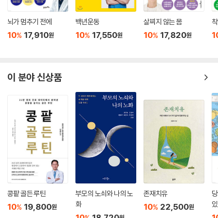
뇌가 멈추기 전에
백년운동
살찌지 않는 몸
착
10
17,910
10
17,550
10
17,820
1
%
%
%
원
원
원
이 분야 신상품
콩팥 골든 루틴
부모의 노쇠와 나의 노
존재치유
당
화
있
10
19,800
10
22,500
%
%
원
원
10
18,720
1
%
원