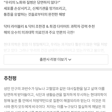
“우리의 노화와 질병은 당연하지 않다!”
60대가 되어서는 내분비 전문의로부터 당뇨병 전 단계라는 말을 들었다.
세포를 손상시키고, 신체기관을 망가뜨리고,
의사는 이 역시 매우 흔한 일이며 크게 걱정하지 않아도 된다고 강조했다.
통증을 유발하는 것들로부터의 완전한 해방
어쨌든 아직 당뇨병 ‘이전 단계’이고, 미국 성인의 50퍼센트가 당뇨병 전
단계라고 했다. 어머니는 미국에서 매년 9,000만 회 이상 처방되는 약의
닥터 라이블리 & 닥터 조한경 & 최겸 다이어트 과학자 강력 추천
처방전을 받아들고 진료실을 나섰다.
해외 유수의 의과대학 의료진과 주요 언론의 극찬!
2021년 1월, 71세의 어머니는 캘리포니아 북부에 있는 집 근처에서 아버
현대 의학은 점점 더 정밀해지고, 우리는 과거보다 훨씬 더 많은 약을 처방
지와 함께 매일 하던 대로 하이킹을 하고 있었다. 갑자기 배가 심하게 아팠
받고 있다. 그러나 ‘우리의 건강 상태가 더 나아지고 있는가’라고 물으면,
고 평소와 다른 피로감을 느꼈다. 어머니는 걱정이 되어 주치의를 찾아갔
그렇다고 답하기가 어렵다. 우리는 너무 잦은 치료에 의존하고 있고, 한 번
출판사 리뷰 더보기
고 의사는 CT 촬영과 검사를 받으라고 했다. 그다음 날, 어머니는 췌장암
시작된 질병은 잘 완치되지 않는다. 만성질환자는 점점 더 늘고 있으며, 피
4기라는 검사 결과를 문자 메시지로 통보받았다. 그로부터 13일 후 어머
로와 불안, 과체중, 우울, 집중력 저하 같은 문제는 모두의 일상이 되었다.
니는 돌아가셨다.
미국의 연구 자료에 따르면 이제 성인 10명 중 6명이 만성질환을 앓고 있
추천평
--- 「‘건강’하던 어머니의 갑작스러운 죽음」 중에서
다. 한국 사회도 마찬가지다. 성장기 어린이조차 비만이나 지방간, 주의력
결핍장애와 같은 다양한 진단을 받고 있다. 매일 더 많은 영양제를 먹고, 더
성인 인구의 과반수가 당뇨나 고혈압과 같은 대사질환을 달고 살며 이를
매일같이 머리와 목의 염증 조직을 외과적으로 치료해주면서도 나는 인체
자주 병원을 찾고, 더 전문화된 건강 콘텐츠를 소비하는데도, 왜 몸은 계속
당연하게 받아들이고, 식단과 생활습관을 철저하게 무시하는 현대의학이
에 염증을 일으키는 원인이나 오늘날 많은 사람이 직면하고 있는 염증성
무너지고 있을까?
정해 놓은 틀 안에서 처방약만으로 질환이 해결되리라 믿는다. 이것은 의
만성 질환과의 연관성을 배운 적이 단 한 번도 없었다.
사와 환자 모두에게 비극이다. 저자는 이를 누구보다 절실하게 깨달은 의
신간 《굿 에너지(Good Energy)》는 이 단순하지만 불편한 질문에서 시