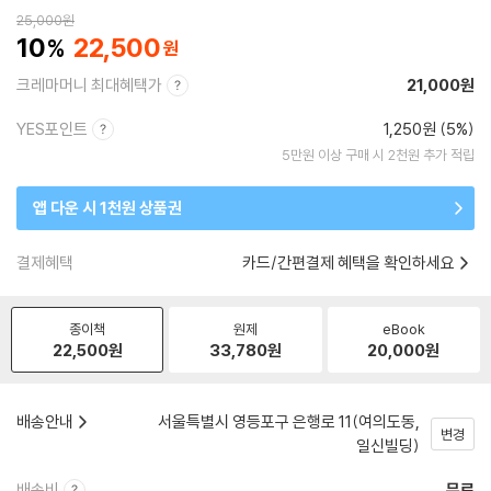
25,000
원
10
22,500
크레마머니 최대혜택가
21,000원
YES포인트
1,250원 (5%)
5만원 이상 구매 시 2천원 추가 적립
앱 다운 시 1천원 상품권
결제혜택
카드/간편결제 혜택을 확인하세요
종이책
원제
eBook
22,500
원
33,780
원
20,000
원
배송안내
서울특별시 영등포구 은행로 11(여의도동,
변경
일신빌딩)
배송비
무료