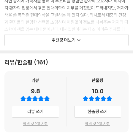
사인 동시에 가족사를 통해 이 부조리를 경험한 환자의 보호자다. 의사이
‘왜 이렇게 염증이 많이 생길까?’라고 질문하도록 요구받은 적도 전혀 없었
작한다. 책의 저자이자 스탠퍼드 의대를 졸업한 외과의 케이시 민스 박사
자 환자의 입장에서 겪은 현대의학의 치부를 거침없이 드러내지만, 저자가
다. 소피아의 모든 질환이 관련 있을 수 있다는 직감이 들었지만, 그 호기심
는 “문제는 병명이 아니라, 우리 몸의 세포가 에너지를 제대로 만들지 못하
책을 쓴 목적은 현대의학을 고발하는 데 있지 않다. 의사로서 대중의 건강
을 파고드는 대신 항상 내 전문 분야 내에서 지침대로 처방전을 쓰고 메스
고 있다는 것”이라고 말한다. 저자는 대학병원에서 환자들을 치료하면서
과 환자들의 현명한 선택을 소망하며 아낌없이 정보를 나눠주는 저자의 따
를 손에 쥐었다. 소피아를 만난 직후 나는 우리 의료 시스템의 엄청난 규모
그들이 왜 같은 증상으로 병원을 계속 다시 찾게 되는지 의문을 품었고, 이
스함이 책을 읽는 내내 묻어난다. 대사질환이라는 다소 어려운 주제를 에
와 진료 범위에도 불구하고 내 환자들과 주변 사람들이 아픈 이유를 알아
질문을 근본적으로 이해하고자 세포 대사와 생체 에너지에 대한 연구에 매
너지의 관점에서 이처럼 쉽게 풀어 쓴 책은 흔치 않다. 건강하기를 희망하
내기 전에는 다른 환자를 수술해줄 수 없다는 생각이 아주 강하게 들었다.
추천평 더보기
진했다. 그리고 수년의 임상과 실천을 바탕으로, “대부분의 만성질환은 세
는 모든 사람들과 환자를 진료하는 모든 의료인들이 반드시 읽어봐야 할
포 에너지 장애라는 한 가지 원인에서 비롯된다”는 강력한 결론에 도달한
책이다.
나는 왜 그토록 많은 질환이 기하급수적으로 증가하고 있고, 잠재적인 연
다.
관성을 나타내는 명확한 패턴을 보이는지 이해하고 싶었다. 그리고 환자들
- 조한경 ((닥터 조), 《환자 혁명》 저자)
리뷰/한줄평
161
이 수술실에 들어가지 않아도 되도록 의사로서 무엇을 할 수 있는지 알아
저자는 책의 서두에서 자신이 외과 레지던트 시절 진료했던 환자들의 사
내는 것이 무엇보다 중요하게 여겨졌다. 나는 환자들이 기본적인 건강을
병을 관리하는 것만으로는 건강해질 수 없다는 걸 우리는 알고 있다. 그러
례, 그리고 어머니가 71세에 ‘운 나쁜’ 췌장암으로 갑작스럽게 사망한 과정
리뷰
한줄평
찾아 활기차게 살도록 해주려고 의사가 되었다. 매일 가능한 한 많은 환자
면 우리는 무엇을 관리해야 하는가? 바로 ‘세포의 에너지'다. 저자는 이를
을 소개한다. 의사이자 딸로서 충격적이었던 이 사건은, 한 사람이 평생 얼
에게 약을 투여하고, 수술을 해주고, 병원비를 청구하기 위해 의사가 된 것
위한 통합적인 전략과 상세한 레시피를 제공한다. 수많은 만성질환으로 고
9.8
10.0
마나 많은 약을 처방받고도 실제 건강은 나빠질 수 있는지를 여실히 깨닫
이 아니었다.
통받는 현대인들이 더 활기찬 내일을 살기 위해 반드시 읽어야 하는 책이
는 계기가 됐다. 저자의 어머니는 평소 고혈압 약, 콜레스테롤 약, 당뇨병
다.
전단계 약을 병원 처방에 따라 복용했지만, 이 모든 것은 단지 병의 증세를
환자들을 돕기 위해 의학에 입문한 의사들에게 둘러싸여 있었지만, 의과대
리뷰 쓰기
한줄평 쓰기
일시적으로 호전시킬 뿐 근본적인 치료는 되지 못했다. 저자는 어머니의
- 닥터 라이블리 (최지영, 《해독 혁명》 저자)
학부터 보험회사, 병원, 제약회사에 이르기까지 건강에 영향을 미치는 모
신체에서 일어나고 있는 여러 증세가 실제로는 세포 에너지가 무너지고 있
든 기관이 환자의 치료가 아니라 질병의 ‘관리’로 돈을 번다는 현실이 점점
혜택 및 유의사항
혜택 및 유의사항
다는 신호였다는 것을 뒤늦게 알아차린다. 하지만 현대의 의료 시스템은
지금까지 우리가 ’질병‘이라고 부르며 따로 떼어놓았던 온갖 증상과 몸의
분명하게 다가왔다. 이러한 인센티브가 좋은 사람들이 나쁜 결과를 허용하