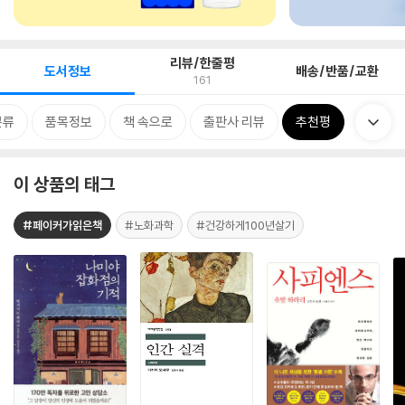
리뷰/한줄평
도서정보
배송/반품/교환
161
분류
품목정보
책 속으로
출판사 리뷰
추천평
이 상품의 태그
#페이커가읽은책
#노화과학
#건강하게100년살기