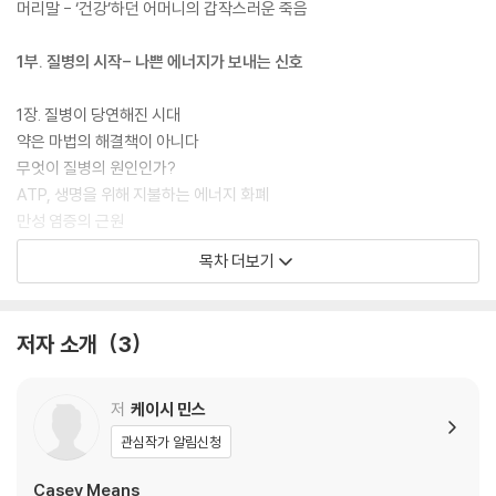
머리말 - ‘건강’하던 어머니의 갑작스러운 죽음
1부. 질병의 시작- 나쁜 에너지가 보내는 신호
1장. 질병이 당연해진 시대
약은 마법의 해결책이 아니다
무엇이 질병의 원인인가?
ATP, 생명을 위해 지불하는 에너지 화폐
만성 염증의 근원
내 몸은 제대로 기능하고 있을까?
목차 더보기
2장. 누구도 말해주지 않는 질병의 근원
나의 환자 루시 이야기
저자 소개
3
나의 어머니 게일 이야기
우울증과 여드름을 달고 살던 의사 시절
신진대사의 혼란이 불러오는 증상들
저
케이시 민스
우리의 어린 자녀들이 병들고 있다
관심작가 알림신청
혈당이 높을수록 치매 위험이 높다
신호를 놓친 잔인한 대가
Casey Means