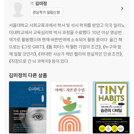
역
김미정
음식이 운명을 바꾼다
관심작가 알림신청
원칙1. 음식은 세포와 마이크로바이옴의 구조와 기능을 결정한다
원칙2. 식사는 세포의 요구와 먹는 것을 일치시키는 과정
서울대학교 사회교육과에서 학사 및 석사 학위를 받았고 미국 일리노
원칙3. 음식은 세포와 소통하는 방식이다
이대학교에서 교육심리학 박사 과정을 수료했다. 10년 이상 영상번
원칙4. 음식에 대한 갈망은 혼란스러운 메시지가 전달되고 있다는 뜻이다
역가로 활동했으며 현재 바른번역에 소속되어 활동 중이다. 옮긴 책
원칙5. 채식이든 육식이든 가공하지 않은 식품에 집중한다
으로는 《그릿 GRIT》, 《톰 피터스 탁월한 기업의 조건》, 《누구와 함
원칙6. 음식에서 경외감을 느끼는 마음챙김 식사를 한다
께 일할 것인가》, 《위대한 사상가 케빈 켈리의 현실적인 인생 조언》,
《직장으로 간 뇌 과학자》 등이 있다.
6장. 약이 되는 음식, 독이 되는 음식
무엇을 먹을 것인가?
김미정
의 다른 상품
무엇을 먹지 말 것인가?
한정된 예산으로 건강하게 먹는 법
좋은 에너지를 위한 미량영양소와 항산화물질
좋은 에너지를 위한 오메가3 지방산과 섬유질
좋은 에너지를 위한 발효식품과 단백질
나쁜 에너지 식품, 정제유와 정제 곡물
좋은 에너지 식단을 통한 혈당 관리