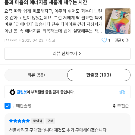
몸과 마음의 에너지를 새롭게 채우는 시간
실내에 앉아 있을 때보다 더 많은 빛에 노출된다.
요즘 따라 쉽게 피로해지고, 아무리 쉬어도 회복이 느린
--- 「우리는 태양에서 태어났다」 중에서
것 같아 고민이 많았는데요. 그런 저에게 딱 필요한 책이
바로 "굿 에너지" 였습니다.단순 다이어트 건강 지침서가
아닌 몸 속 에너지를 회복하는데 쉽게 설명해주는 책이
라 식단, 수면 루틴, 운동, 멘탈 케어까지 골고루 챙기면서
l*****1
2025.04.23.
신고
1
댓글
0
도 이해가 쉽고 실천 가능한 루틴은 읽으면서 당장 따라하
고 싶어지네요.
리뷰 전체보기
리뷰
58
한줄평
103
클린봇
이 부적절한 글을 감지 중입니다.
설정
구매한줄평
추천순
종이책
구매
선물하려고 구매했습니다 제것도 추가 구매해야겠습니다