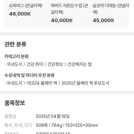
7장. 생체시계를 존중하라
슈퍼버그 (큰글자책)
하버드 자존감 수업 (큰
습관의 디테일 (큰글자
인간은 야행성 동물이 아니다
글자책)
책)
46,000
원
우리는 햇빛으로 만들어진다
40,000
45,000
원
원
누군가를 죽이고 싶다면 잠을 재우지 마라
수면 부족 사회
관련 분류
위험한 야식
생체 리듬의 재설정
카테고리 분류
국내도서
건강 취미
건강정보
건강해지는 법
8장. 현대 사회가 앗아간 건강 되찾기
건강에 좋은 약간의 불편함
수상내역 및 미디어 추천 분류
운동은 피트니스 센터에서만?
국내도서
YES24 올해의 책
2025년 올해의 책 후보도서
과학을 이겨먹는 마케팅
몸에 알맞은 스트레스
품목정보
환경독소가 둘러싼 세상
발행일
2025년 04월 18일
9장. 건강을 위한 담대한 마음
불안, 공포, 우울의 생애
쪽수, 무게, 크기
508쪽 | 764g | 153*225*30mm
죽음에 대한 두려움에서 벗어나던 날