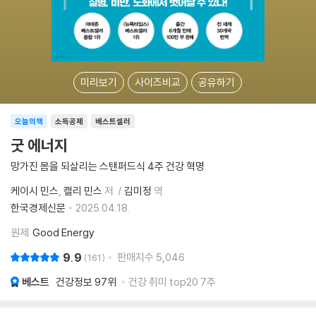
미리보기
사이즈비교
공유하기
오늘의책
소득공제
베스트셀러
굿 에너지
망가진 몸을 되살리는 스탠퍼드식 4주 건강 혁명
케이시 민스
캘리 민스
저
김미정
역
한국경제신문
2025.04.18.
원제
Good Energy
9.9
판매지수
5,046
161
베스트
건강정보
97위
건강 취미 top20 7주