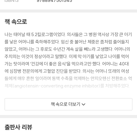
ISBN13
9788947501545
우리의 마음이 신진대사를 조절한다
치유를 위한 뇌 훈련
연결과 순환을 믿을 때
책 속으로
3부 회복에서 습관으로 - 에너지 리셋 4주 계획
나는 태어날 때 5.2킬로그램이었다. 의사들은 그 병원 역사상 가장 큰 아기
를 낳은 어머니를 축하해주었다. 임신 중 불어난 체중은 좀처럼 줄어들지
좋은 에너지를 얻기 위한 4주 계획
않았고, 어머니는 그 후로도 수년간 계속 살을 빼느라 고생했다. 어머니의
좋은 습관 만들기 1주 차
주치의는 이것이 정상이라고 말했다. 이제 막 아기를 낳았고 나이를 먹어
좋은 습관 만들기 2주 차
가는 탓이라며 ‘건강에 더 좋은 음식’을 먹으라고만 했다. 어머니는 40대
나만의 좋은 습관 세 가지 만들기
에 심장병 전문의에게 고혈압 진단을 받았다. 의사는 어머니 또래의 여성
들에게 매우 흔한 일이라며 동맥 수축을 억제하는 안지오텐신 전환효소 억
4부 식탁 위의 건강 - 에너지 충전을 위한 하루 레시피
제제(angiotensin-converting enzyme inhibitor)를 처방해주었다.
아침 레시피
50대가 된 어머니는 내과 의사로부터 고콜레스테롤혈증(정확히 말하면
책 속으로 더보기
점심 레시피
높은 중성지방, 낮은 HDL 콜레스테롤, 높은 LDL 콜레스테롤)이 있다고
저녁 레시피
통보받았다. 어머니는 스타틴(statin)을 처방받으면서 그 나이대에는 거
기타 레시피
의 통과의례나 다름없다는 말을 들었다. 스타틴은 매년 2억 2,100만 건의
출판사 리뷰
처방이 이루어질 정도로 미국 역사상 가장 많이 처방된 약 중 하나다.