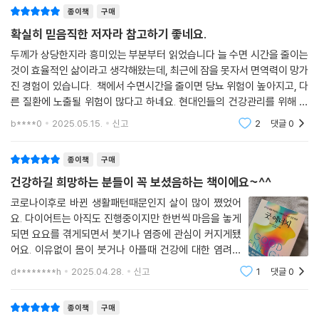
가 하나 있다. 바로 세포 내 미토콘드리아가 에너지를 잘 만들고 있는지 아
는 대사 건강과 세포 에너지 회복을 중심으로, 실천 가능한 전략들을 제시
이 책은 정신적, 육체적으로 강해지고 삶에 활력을 불어넣는 실행 가능한
종이책
구매
니면 잘 못 만들고 있는지 측정하는 것이다. ‘미토콘드리아’라는 단어를 들
한다. 여기에는 혈당 측정, 생체 시계 맞추기, 음식 선택 원칙, 수면 위생,
조처들로 가득하다.
확실히 믿음직한 저자라 참고하기 좋네요.
어보았을 것이다. 고등학교 생물 시간에 ‘세포의 발전소’라고 배웠을 것이
스트레스 관리, 생활 속의 가벼운 불편을 통한 적응력 회복 등 다양한 방법
- 개브리얼 라이언 (뉴욕타임스 베스트셀러 《Forever Strong》 저자)
다.
두께가 상당한지라 흥미있는 부분부터 읽었습니다 늘 수면 시간을 줄이는
들이 포함된다. 특히 책의 2부에서는 “우리 몸은 우리 자신이 생각하는 것
것이 효율적인 삶이라고 생각해왔는데, 최근에 잠을 못자서 면역력이 망가
보다 훨씬 정직하다”며, 몸의 신호를 듣고, 조기에 개입해 치료하는 방법
이 책은 의료 시스템이 엉망으로 운영되고 있지만 어떻게 바꿔나갈 수 있
미토콘드리아는 식품의 열량을 세포 에너지로 전환한다. 이 작은 세포소기
진 경험이 있습니다. 책에서 수면시간을 줄이면 당뇨 위험이 높아지고, 다
을 알려준다.
른 질환에 노출될 위험이 많다고 하네요. 현대인들의 건강관리를 위해 읽
을지를 보여준다.
관은 우리가 섭취한 음식물의 분해 산물을 세포가 여러 가지 일을 하는 데
어볼 좋은것들이 많아 좋습니다
사용할 수 있는 에너지로 바꾸는 변환 장치다. 간, 피부, 뇌, 난소, 눈 등 우
- 로버트 러스티그 (《Metabolical》 저자, 캘리포니아대학교 소아과 명예교수)
b****0
2025.05.15.
신고
2
댓글
0
이 책은 미국에서 출간되지 마자 아마존 베스트셀러 1위에 오르며 수십만
리 몸의 세포 유형에 따라 그 안에 존재하는 미토콘드리아의 양은 대단히
독자에게 주목받았다. 독자들이 이 책에 열광한 이유는 단순히 의학적 통
큰 차이가 있다. 세포가 해야 하는 일의 종류와 그 일을 하는 데 필요한 에
찰을 전달하는 데 그치지 않고, 독자가 지금 당장 실천할 수 있는 행동 전략
종이책
구매
너지의 양에 따라 어떤 세포에는 수십만 개, 어떤 세포에는 몇 개의 미토콘
을 함께 보여줬다는 데 있다. 신체에서 좋은 에너지를 생성할 수 있도록 돕
건강하길 희망하는 분들이 꼭 보셨음하는 책이에요~^^
드리아만 있다.
는 ‘4주 계획’과 영양소 중심의 식단 가이드 등은 일상에서 누구나 도전해
코로나이후로 바뀐 생활패턴때문인지 살이 많이 쪘었어
--- 「ATP, 생명을 위해 지불하는 에너지 화폐」 중에서
볼 수 있는 것들이다.
요. 다이어트는 아직도 진행중이지만 한번씩 마음을 놓게
되면 요요를 겪게되면서 붓기나 염증에 관심이 커지게됐
우리가 햇빛으로 만들어진다는 말은 비유가 아니다. 우리가 음식으로 섭취
몸이 아픈데도 ‘딱히 병이 없다’는 말을 들은 분들이나, 매일 피로하고 불안
어요. 이유없이 몸이 붓거나 아플때 건강에 대한 염려가
하는 거의 모든 에너지는 태양에서 직접적으로 나온다. 우리 대부분에게
한데 살은 빠지지 않는 분들, 약을 꾸준히 먹고 있지만 나아지는 기미가 없
커지곤 했는데 그 답을 이 책에서 찾고 싶었나봐요.망가진
d********h
2025.04.28.
신고
1
댓글
0
광합성은 중학교 때 배웠다가 금방 잊어버린 용어다. 하지만 이 기적적인
는 분들, 병 없이 오래 살고 싶다는 분들이라면 이 책에서 건강한 삶을 위한
몸을 되살리는...이 말에 현혹된 책, 굿 에너지입니다.염증
사실을 기억하라. 태양에서 나와 우주를 통해 약 1억 5,000만 킬로미터를
에 대한 내용이 아주 흥미로웠어요.일단 책
탁월한 지침을 얻을 수 있을 것이다.
이동하여 전달된 에너지는 식물에서 생성된 포도당 분자의 화학적 결합 속
종이책
구매