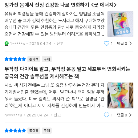
에 저장된다. 육식 위주의 식단을 고수하더라도 우리가 먹는 많은 동물은
망가진 몸에서 진정 건강한 나로 변화하기 <굿 에너지>
[이런 독자에게 권합니다]
초식동물이므로 우리가 음식에서 얻는 에너지의 대부분은 태양에서 유래
유튜버 최겸님을 통해 건강하게 살아가는 방법을 조금씩
한다. 태양은 우리 생명의 원천이다.
다양한 증상이 있지만 “딱히 병은 없다”는 말을 자주 듣는 분
배우던 중 그가 강력 추천하는 도서라고 해서 구매해보았
습니다.건강이 모든 연령층의 관심사로 중요하게 자리잡
매일 피로하고, 불안하고, 살이 빠지지 않아 스트레스 받는 분
광합성이 우리 몸의 모든 세포가 에너지를 생성하는 데 필요한 산소를 만
으면서 건강해질 수 있는 방법부터 어려움을 회피하고픈
약은 꾸준히 먹고 있지만 나아지는 기미가 없는 만성질환자
든다는 사실도 잊지 말자. 지구에 생명체가 존재하는 것은 태양이 있기 때
심리를 이용한 거짓 정보들까지 굉장히 많은 정보들이 넘
병원을 다녀도 ‘이게 끝인가?’ 싶은 회의감을 느끼는 분
1*****s
2025.04.24.
신고
1
댓글
0
문이다. 우리가 신체 기능에 중요한 세 가지 주요 경로를 배우지 못한 것은
쳐흐르고 접하게 되는데요.이 책에서는 건강해지기 위한
식사, 수면, 운동 등 생활습관이 내 몸에 어떤 영향을 미치는지 알고 싶은
의학계의 부끄러운 맹점이다. 가장 단순한 형태의 생명체가 탄생한 이래로
근본적인 원리부터 정말 변화시켜할 것들, 이
분
종이책
구매
햇빛과 어둠의 규칙적인 패턴은 인체 생리를 움직이는 일관된 환경 자극이
진짜 건강한 삶을 스스로 만들고 싶은 모든 사람에게
무작정 다이어트 말고, 무작정 운동 말고 세포부터 변화시키는
었다. 인간의 세포는 24시간 수면-각성 주기로 인코딩돼 있으며, 햇빛을
궁극의 건강 솔루션을 제시해주는 책
받을 때는 활동과 섭식 모드, 어두울 때는 휴식과 단식 모드로 바뀌게 돼 있
다. 이 두 주기의 유전자 발현, 신진대사, 호르몬 활성 등 생리 작용은 매우
사실 책 사기 전에는 그냥 또 요즘 난무하는 건강 관리 자
다르다.
기계발서인줄 알았는데, 어우 받고나니 책이 엄청 두꺼
워서 놀랐다. 미국 엘리트 의사가 쓴 책으로 질병을 "관
리"하는게 아니고 세포 자체를 건강하게 만들어서 아예
어느 주기에 해당하는지는 빛에 노출되는 정도가 결정한다. 일관되지 않거
질병을 없애는 것을 건강관리의 목표로 삼고 있다.(책이
나 불규칙하게 빛과 어둠에 노출하여 신체에 엇갈리는 신호를 주면 기능
h******8
2025.04.24.
신고
1
댓글
0
두껍긴 하지만 종이가 가벼운 재질이라 크게 무겁지 않아
장애와 질병이 발생한다. 눈으로 들어오는 햇빛은 몸의 활성화 스위치와
출퇴근할때 들고 다니면서 틈 날때마다 읽는중
같다. 맑은 날 야외에서 받는 빛의 양은 인공조명으로 밝힌 실내 빛의 양보
종이책
구매
다 100배 더 많다. 심지어 그늘진 나무 아래 앉아 있어도 인공조명이 있는