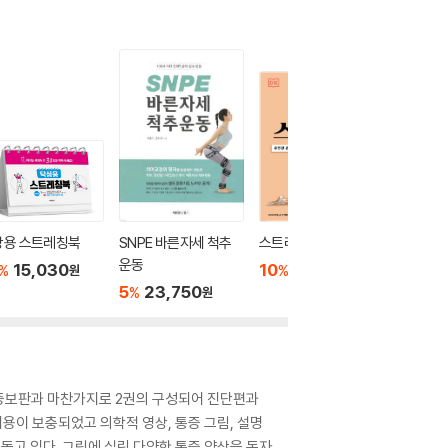
상용 스트레칭북
SNPE 바른자세 척추
스트레칭의 과학
근막스
운동
15,030
10
22,500
10
1
%
%
%
원
원
5
23,750
%
원
정증보판과 마찬가지로 2권의 구성되어 진단편과
용이 보충되었고 의학적 영상, 통증 그림, 설명
 돕고 있다. 그림에 실린 다양한 통증 양상을 독자