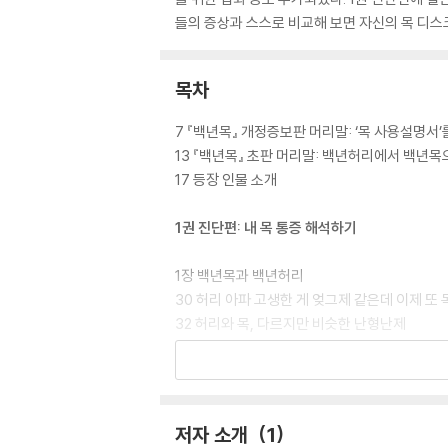
들의 증상과 스스로 비교해 보면 자신의 목 디스
목차
7 『백년목』 개정증보판 머리말: ‘목 사용설명서
13 『백년목』 초판 머리말: 백년허리에서 백년목
17 등장 인물 소개
1권 진단편: 내 목 통증 해석하기
1장 백년목과 백년허리
30 허리 아파 고생한 게 엊그제 같은데 이제 또 
32 허리와 목, 다르지만 비슷한 난형난제
37 전만 형제: 요추전만과 경추전만
42 쌍둥이의 척추에서 찾은 비밀
44 백년목 만드는 비법 ― 전만 형제 구하기
48 요점 정리
저자 소개
1