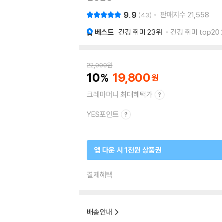
9.9
판매지수
21,558
43
베스트
건강 취미
23위
건강 취미 top20
22,000
원
10
19,800
크레마머니 최대혜택가
YES포인트
앱 다운 시 1천원 상품권
결제혜택
배송안내