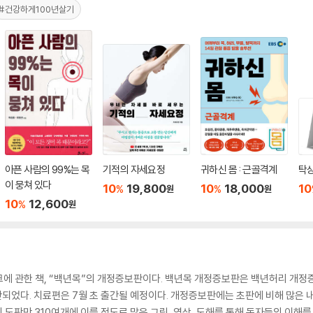
#건강하게100년살기
아픈 사람의 99%는 목
기적의 자세요정
귀하신 몸 : 근골격계
탁
이 뭉쳐 있다
10
19,800
10
18,000
10
%
%
원
원
10
12,600
%
원
크에 관한 책, “백년목”의 개정증보판이다. 백년목 개정증보판은 백년허리 개
판되었다. 치료편은 7월 초 출간될 예정이다. 개정증보판에는 초판에 비해 많은 내
린 도판만 310여개에 이를 정도로 많은 그림, 영상, 도해를 통해 독자들의 이해를