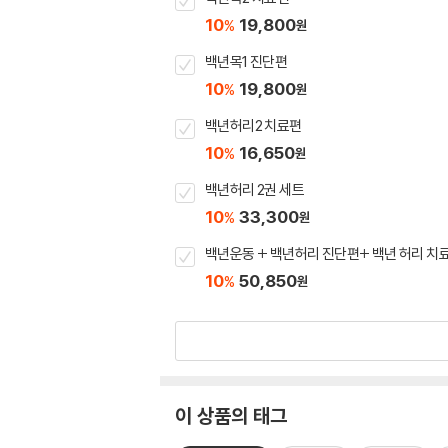
10
19,800
%
원
백년목1 진단편
10
19,800
%
원
백년허리2 치료편
10
16,650
%
원
백년허리 2권 세트
10
33,300
%
원
백년운동 + 백년허리 진단편+ 백년 허리 치
10
50,850
%
원
이 상품의 태그