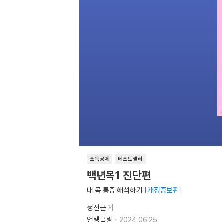
소득공제
베스트셀러
백년목1 진단편
내 목 통증 해석하기
개정증보판
정선근
저
언탱글링
2024.06.25.