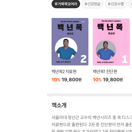
#거북목모여라
#건강한삶
#건강수명
백년목2 치료편
백년목1 진단편
10
19,800
10
19,800
%
%
원
원
책소개
서울의대 정선근 교수의 백년시리즈 중 목 디스
치료편으로 출판된다. 2권 중 진단편이 먼저 출
을 위한 삽화 등도 추가되었다. 1권 진단편에 실