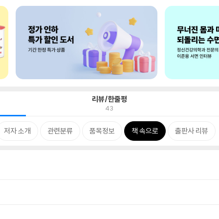
리뷰/한줄평
43
저자 소개
관련분류
품목정보
책 속으로
출판사 리뷰