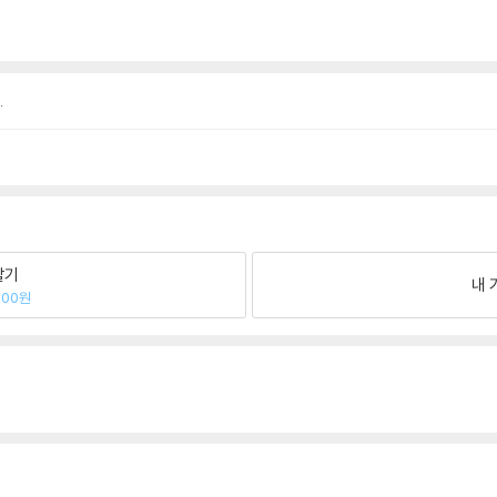
.
팔기
내 
600원