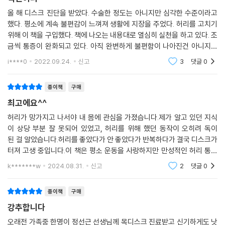
7장은 진료실에서 흔히 보는 다양한 허리 통증을 어떻 게 해석하고 어떻게
465 식사하기
조치를 취하는지에 관한 내용이다. 지면 의 한계로 구체적인 영상과 병력
올 해 디스크 진단을 받았다. 수술한 정도는 아니지만 심각한 수준이라고
466 요리와 설거지
했다. 평소에 계속 불편감이 느껴져 생활에 지장을 주었다. 허리를 고치기
을 다 보여주지 못하는 것이 못내 아쉬운 부분이다. 나중에 실제 사례를 모
468 청소
위해 이 책을 구입했다. 책에 나오는 내용대로 열심히 실천을 하고 있다. 조
아 구체적으로 소개할 방법을 찾아 보겠다. 초판 ‘백년허리 상담실’의 대폭
470 수면(睡眠)
금씩 통증이 완화되고 있다. 아직 완변하게 불편함이 나아진건 아니지만
개정이다.
472 바닥과 침대
서서히 좋아지고 있다. 몇 년동안 안좋은 자세들에 영향을 받아 이런 상태
i****0
2022.09.24.
신고
3
댓글
0
가 되었겠지,
473 잠자는 자세
8장에서 12장까지의 ‘2권 내 허리 사용 설명서’ 의 내용은 다음과 같다.
474 허리 베개와 종아리 베개
종이책
구매
476 TV시청
8장은 나쁜 허리 운동이 허리를 더 망친다는 사실, 허 리의 상태에 따라 달
최고에요^^
478 책읽기
라져야 하는 운동 처방, 정확한 운동 처 방을 위해 통증의 해석이 가장 중요
480 큰물건들어올리기
허리가 망가지고 나서야 내 몸에 관심을 가졌습니다.제가 알고 있던 지식
하다는 사실, 초판에서 강조했던 운동 중 조심해야 할 동작에 관한 설명 등
이 상당 부분 잘 못되어 있었고, 허리를 위해 했던 동작이 오히려 독이
480 작은물건줍기
이 포함 되었다. 초판 5장의 중폭 개정이다.
된 걸 알았습니다.허리를 좋았다가 안 좋았다가 반복하다가 결국 디스크가
483 임신,출산,육아
터져 고생 중입니다.이 책은 평소 운동을 사랑하지만 만성적인 허리 통증
485 종교활동
9장에는 요추전만을 병이라고 생각하는 전문가와 비 전문가의 깊고 깊은
을 가진 분들께 진심 추천합니다~~책을 구매해서 읽어보면서 이론적
486 운전
k*******w
2024.08.31.
신고
2
댓글
0
오해, 전방전위증, 척추관협착증과 요추전만의 관계, 일상생활과 요추전
인 설명과 실제 치료사례
488 대중교통
만의 관계에 관한 내용이 자세히 설명된다. 초판 6장의 중폭 개정이다.
488 반려 동물 돌보기
종이책
구매
489 성 생활
10장은 찢어진 디스크가 다시 붙는다는 사실, 디스크 가 아무는 것과 염증
강추합니다
490 사무환경, 의자와 책상 최적화하기
반응의 관계, 디스크 상처가 아물어 가 는 과정을 알아낼 수 있는 현상, 아
오래전 가족중 한명이 정선근 선생님께 목디스크 진료받고 신기하게도 낫