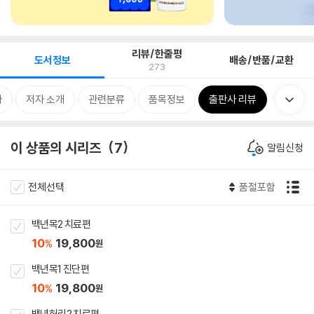
리뷰/한줄평
도서정보
배송/반품/교환
273
차
저자 소개
관련분류
품목정보
출판사 리뷰
이 상품의 시리즈
7
알림신청
전체선택
품절포함
백년목2 치료편
10
19,800
%
원
백년목1 진단편
10
19,800
%
원
백년허리2 치료편