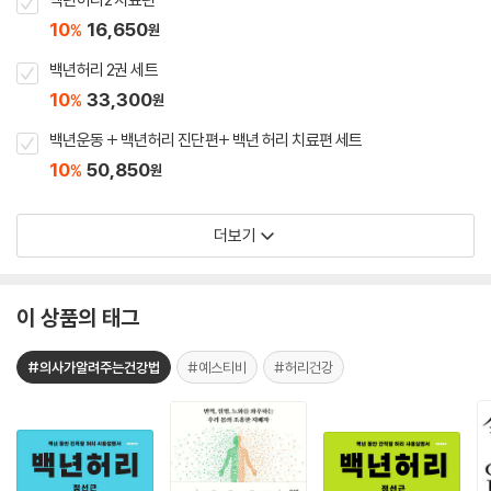
10
16,650
%
원
백년허리 2권 세트
10
33,300
%
원
백년운동 + 백년허리 진단편+ 백년 허리 치료편 세트
10
50,850
%
원
더보기
이 상품의 태그
#의사가알려주는건강법
#예스티비
#허리건강