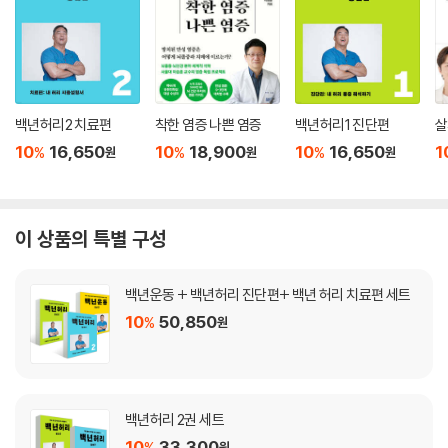
백년허리2 치료편
착한 염증 나쁜 염증
백년허리1 진단편
살
10
16,650
10
18,900
10
16,650
1
%
%
%
원
원
원
이 상품의 특별 구성
백년운동 + 백년허리 진단편+ 백년 허리 치료편 세트
10
50,850
%
원
백년허리 2권 세트
10
33,300
%
원