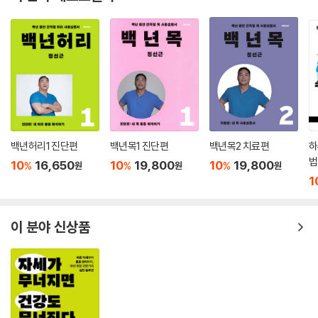
백년허리1 진단편
백년목1 진단편
백년목2 치료편
하
법
10
16,650
10
19,800
10
19,800
%
%
%
원
원
원
1
이 분야 신상품