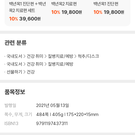
335 디스크 통증의 시간차 전달
백년목1 진단편 + 백년
백년목2 치료편
백년목1 진단편
337 허리 구부리는 스트레칭의 4가지 치명적인 유혹
목2 치료편 세트
10
19,800
10
19,800
%
%
원
원
341 허리 구부리는 스트레칭 권하는 사회
10
39,600
%
원
344 요추전만은 병이다?
346 요통은 직립보행의 저주, 네발짐승 허리 아픈 거 봤나?
350 척추관협착증은 디스크병과 반대야! 요추전만을 없애야 해!
관련 분류
353 전방전위증에는 요추전만이 해롭다?
355 천골경사와 요추전만 그리고 전방전위증
국내도서
건강 취미
질병치료/예방
척추/디스크
359 굿바이 닥터윌리엄스- 허리 굴곡 스트레칭 창시자!
국내도서
건강 취미
질병치료/예방
364 나는 윌리엄스 운동으로 허리 나았어!
선물하기
건강
366 과전만(過前彎)은 해롭지 않나요?
368 나도 몰래 요추전만이 무너질 때
372 고스톱은 반드시4명 이상 모였을 때
품목정보
376 작업할 때 무너지는 요추전만
378 차에서 내릴 때 눈앞이 캄캄해질 정도로 허리가 아파요
발행일
2021년 05월 13일
381 요점 정리
쪽수, 무게, 크기
484쪽 | 405g | 175*220*15mm
ISBN13
9791197437311
10장 디스크 상처 다시 붙이기