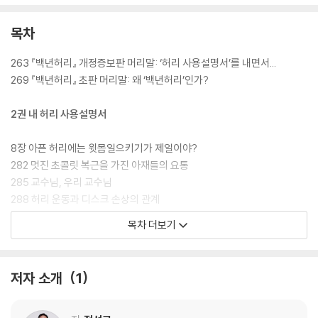
목차
263 『백년허리』 개정증보판 머리말: ‘허리 사용설명서’를 내면서...
269 『백년허리』 초판 머리말: 왜 ‘백년허리’인가?
2권 내 허리 사용설명서
8장 아픈 허리에는 윗몸일으키기가 제일이야?
282 멋진 초콜릿 복근을 가진 아재들의 요통
285 교수님, 우리 교수님
288 허리 운동과 디스크 손상의 관계
291 그럼, 학교 체육시간에 윗몸일으키기를 해야 하는 우리 아이는 어떻게
목차 더보기
하지요?
294 무슨 소리! 나는 윗몸 일으키기 해서 허리 아픈 게 나았어! - 허리 운
동을 하기 전에 알아야 할 두 가지 진실
저자 소개
1
296 전문가들도 허리 아플 때 윗몸일으키기 하라고 하던데?
298 그럼, 허리는 어떻게 튼튼하게 하라는 말인가? - 허리와 운동의 상대