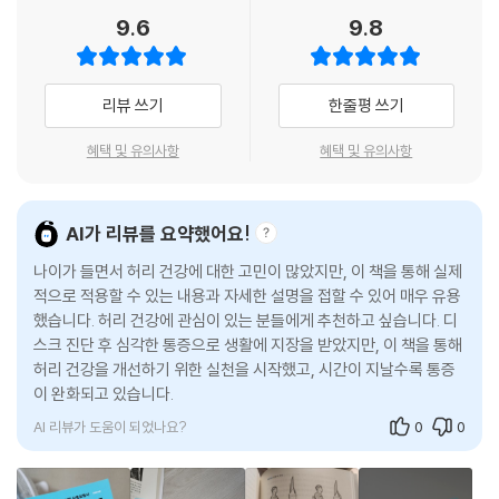
410 척추위생? 그게 뭔데?
9.6
9.8
410 척추위생 어떻게 하라는 건가?
개정증보판의 1권 1장부 터 7장까지는 허리 통증을 어떻게 해석해야 할지
412 척추위생 - 요추전만을 최대화 하라
에 관한 내용이고 2권 8장부터 12장까지는 요통에서 벗어나 허리 아프 지
414 나는 요추전만 하면 안 되는데!
않게 살아가기 위한 대책에 관한 내용이다.
리뷰 쓰기
한줄평 쓰기
415 맥켄지 신전동작보다 천배, 만배 중요한 척추위생
416 척추위생의 첫 번째 관문 - 나도 모르게 자꾸 허리가 구부러져!
1~7장을 포함하는 ‘1권 내 허리 통증 해석하기’의 구체적인 내용을 보면
혜택 및 유의사항
혜택 및 유의사항
418 척추위생의 두 번째 관문 - 아픈데 어떻게 허리를 펴?
아래와 같다.
420 홀로 서기보다는 기대는 것이 유리한 척추위생
422 허리 디스크 안전하게 보관하는 법: ‘안적천’을 기억하라
1장은 급성 요통과 관련한 내용으로 이 책을 읽고 이해 하기 위해 반드시
AI가 리뷰를 요약했어요!
423 안적천 경진대회 최우수작
알아야 하는 해부학적 기초 지식, 급성 요 통과 디스크 손상의 관계, 급성
425 안적천을 지켰는데도ㅡ아파요!
나이가 들면서 허리 건강에 대한 고민이 많았지만, 이 책을 통해 실제
요통으로 시작한 허리 통증 이 깊어지는 과정을 다룬다. 초판 1장을 소폭
427 안적천을 못 지키면 신전동작!
적으로 적용할 수 있는 내용과 자세한 설명을 접할 수 있어 매우 유용
개정하였다.
했습니다. 허리 건강에 관심이 있는 분들에게 추천하고 싶습니다. 디
428 허리가 인생(人生)을 만날 때
스크 진단 후 심각한 통증으로 생활에 지장을 받았지만, 이 책을 통해
431 허리가 인생(人生)의 변곡점(變曲點)을 만날 때
2장은 디스크 탈출증의 자연 경과, 신전동작, 요추전만 자세와 관련한 내
허리 건강을 개선하기 위한 실천을 시작했고, 시간이 지날수록 통증
433 깨알 같은 척추위생으로 일년365일, 하루24시간 요추전만을 유지
용이다. 초판 2장을 소폭 개정하였다.
이 완화되고 있습니다.
하라
AI 리뷰가 도움이 되었나요?
0
0
434 요점정리
3장은 디스크 탈출증으로 생기는 방사통(좌골신경통) 의 양상, 좌골신경
통이 생기는 이유와 자연 경과, 신경뿌리 염증을 요통 치료를 위해 어떻게
12장 깨알 같은 척추위생
해석해야 하는지, 신경뿌리 염증 치료가 필요한 경우와 치료 방법 등을 다