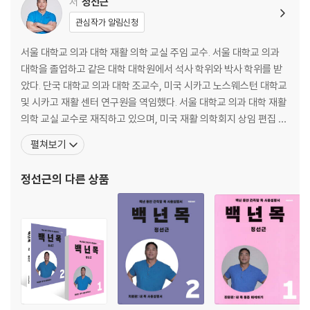
성 원리
저
정선근
300 상처와 흉터를 구분하지 못하는 MRI
관심작가 알림신청
301 내 아픔 모르는 허리 MRI
305 너무나도 소중한 내 허리통증
서울 대학교 의과 대학 재활 의학 교실 주임 교수. 서울 대학교 의과
306 척추 통증시스템의 에러 메시지 - 운동 중(中) 허리 통증의 해석
대학을 졸업하고 같은 대학 대학원에서 석사 학위와 박사 학위를 받
308 척추 통증시스템의 에러 메시지 - 운동 후(後) 허리 통증의 해석
았다. 단국 대학교 의과 대학 조교수, 미국 시카고 노스웨스턴 대학교
309 우리 몸 속에 들어 있는 두 겹의 자연복대
및 시카고 재활 센터 연구원을 역임했다. 서울 대학교 의과 대학 재활
314 허리 보호의 수호천사, 몸속 자연 복대 사용법
의학 교실 교수로 재직하고 있으며, 미국 재활 의학회지 상임 편집 위
315 강한 허리는 강한 엉덩이로부터
원으로 아시아 대표 자격으로 활동하고 있다. 대한 신경 근골격 초음
펼쳐보기
318 내 허리에 꼭 맞는 운동 선택하기
파 학회 총무 위원장, 대한 임상 통증 학회 이사장, 대한 스포츠 의학
319 아픈 허리 백년운동 할 때 반드시 알아야 할 사항
연구회 이사 겸 회장을 역임했다. 요통, 경부통, 척추 디스크, 오십견,
정선근
의 다른 상품
321 그럼 맥길의 빅3 운동은?
관절 통증 등을 중심으로 임상 치
324 운동과 허리 디스크의 상대성 원리
326 허리가 운동을 만날 때
329 요점정리
9장 요추전만은 병(病)인가?
332 누가 우리 장군님의 허리를 망가뜨렸나?