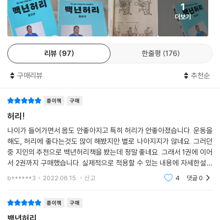
1
룬다. 초판 3장 을 중폭 개정한 부분이다.
438 깨알 같은 척추위생, 왜 필요한가?
더보기
439 신전동작
4장은 디스크성 요통의 양상, 생기는 이유, 후방관절증 간 관계, 심한 디스
440 서서 하는 신전동작
크성 요통을 해결하는 가장 현명한 방법 에 관한 내용이다. 초판 4장을 중
441 앉아서 하는 신전동작
리뷰
97
한줄평
176
폭 개정하였다.
442 엎드려 하는 신전동작
444 척추위생으로 서 있는 자세 - 당당한 가슴법과 오리궁둥이법
구매리뷰
추천순
5장은 척추관협착증에 관한 내용이다. 척추관협착증의 진단에 관한 오해
446 척추위생에 좋은 기립 자세 - 당당한 가슴법으로
들, 척추관협착증의 전형적인 증상이 나오 는 이유, 협착증이 아픈 것은 협
447 척추위생으로 걷는 자세 - 당당하고 우아하게
종이책
구매
착 자체 때문이 아니라는 사 실, 협착증 치료는 디스크 치료와 반대라는 오
448 의자에 앉아 있는 자세 - 무릎과 골반 그리고 등받이
해 등을 설명 한다. 새로 추가된 부분이다.
허리!
451 바닥에 앉아 있는 자세 - 무릎과 골반 그리고 방석
나이가 들어가면서 몸도 안좋아지고 특히 허리가 안좋아졌습니다. 운동을
454 척추위생으로 허리 구부리기 - 엉덩이 빼는 스쿼트와 짝다리 스쿼트
6장은 일생을 괴롭히는 허리 통증의 큰 그림을 보기 위한 내용이다. 나이
해도, 허리에 좋다는것도 많이 해봤지만 별로 나아지지가 않네요. 그러던
456 세수, 머리감기
가 들면서 허리 통증이 어떻게 변하는지를 알면 현재의 요통이 어떻게 변
중 지인의 추천으로 백년허리책을 봤는데 정말 좋네요. 그래서 1권에 이어
458 발톱깎기
할 것인지 예측할 수 있다. 여 기에 자신의 유전적 소인을 알면 족집게 점쟁
서 2권까지 구매했습니다. 실제적으로 적용할 수 있는 내용에 자세한설명
459 용변기 사용
이처럼 예측할 수 있다. 정확한 예측은 몸에 꼭 맞는 처방이 가능하다. 아무
까지. 계속 자주자주 보면서 실천하려고 잘보이는 곳에 놔두고 읽고 있습
b******3
2022.06.15.
신고
4
댓글
0
461 기침,재채기
니다. 허리 안좋으
리 검사를 해도 이상 소견이 발견되지 않아 남들이 몰라주는 심한 허리 통
462 양말신기
증으로 우울증에 이르는 이유도 설명된다. 새로 추가된 부분이다.
종이책
구매
463 바지입기
464 신발신기
백년허리