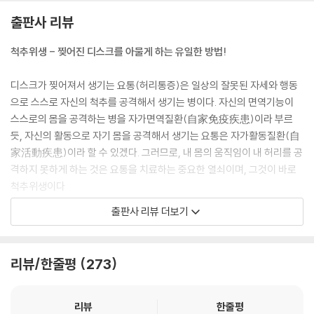
384 찢어진 디스크가 다시 붙는다고? 말도 안돼!
출판사 리뷰
384 한국에서 우연히 만난 애덤스박사
386 애덤스박사 코멘트의 팩트 체크
척추위생 - 찢어진 디스크를 아물게 하는 유일한 방법!
388 허리 디스크의 상처가 없어진 것 본 적 있나요?
390 그럼, 내 허리디스크의 상처가 힐링되는 것은 어떻게 아나요?
디스크가 찢어져서 생기는 요통(허리통증)은 일상의 잘못된 자세와 행동
391 그날이 언제 일까?
으로 스스로 자신의 척추를 공격해서 생기는 병이다. 자신의 면역기능이
393 무슨 소리, 나는 1년이 지났는데도 조금도 낫지 않아!
스스로의 몸을 공격하는 병을 자가면역질환(自家免疫疾患)이라 부르
394 디스크 찢는 범인을 찾기 어려운 이유
듯, 자신의 활동으로 자기 몸을 공격해서 생기는 요통은 자가활동질환(自
395 디스크 상처 다시 찢는 ‘소매치기’ 찾아내기
家活動疾患)이라 할 수 있겠다. 그러므로, 내 몸의 움직임이 내 허리를 공
399 교수님, 혹시 외계인이세요?
격하지 못하게 하는 것은 요통을 치료하는 중요한 열쇠이며, 그것이 바로
401 디스크에 새 생명을 주는 ‘참회의 시간’
척추위생이다
402 왜 재발하는지 아는 60대여성
출판사 리뷰 더보기
404 척추위생 한 달 만에 좋아진, 험상궂은 척추관협착증
저자는 ‘내 허리가 아픈 이유가 무엇인지’, ‘앞으로 어떻게 될 것인지’, ‘내 몸
406 신이 내린 척추 반창고, 척추위생!
의 움직임이 내 허리를 공격하지 못하게 하려면 어떻게 해야하는지’ 이 세
408 요점정리
가지만 알면 요통이라는 자가활동질환과의 전쟁은 백전백승(百戰百勝)
리뷰/한줄평
273
이라고 말하고 있다. 앞의 두 가지는 백년허리 1권 진단편에서 다뤘으며,
11장 허리치료의 왕도 - 척추위생
나머지 ‘내 몸의 움직임이 내 허리를 공격하지 못하게 하는 것’ 에 대한 깨
알같은 척추위생 부분을 백년허리 2권 치료편에서 다루고 있다.
리뷰
한줄평