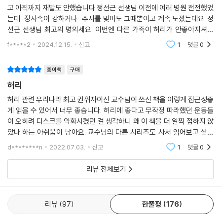
494 회의
무는 데 걸리는 시간, 방해 요소, 방해 요소를 제거하기 위한 구체적인 방법
고 아직까지 재발도 안했습니다.정선근 선생님 이전에 여러 병원 전전했었
495 나쁜 자세로 앉기
등이 기술 된다. 새로 추가된 부분이다.
는데 장사속이 강하거나.. 주사를 맞아도 그때뿐이고 계속 도졌는데요..정
496 아래 위치의 작업
선근 선생님 최고의 명의세요. 이번엔 다른 가족이 허리가 안좋아지셔서
498 직업상 허리를 구부리거나 오래 서 있어야 할 때
11장은 손상된 디스크를 다시 아물게 하는 유일한 방 법인 척추위생에 관
백년허리 책 주문해서 읽고있습니다. 쉽고 세심하게 설명되어있어서 연세
f*****2
2024.12.15.
신고
1
댓글
0
499 취미생활
가 있는 분들도 잘
한 내용이다. 척추위생의 큰 원칙, 척추 위생을 관리할 때 통증이 생기면 어
502 백년허리 운동 ‘3마라’와 ‘3하라’
떻게 해석하고 해결해 나 갈지, 인생의 무게로 어쩔 수 없이 허리에 나쁜 자
종이책
구매
504 마라1. 허리 구부리는 스트레칭 절대로 하지 마라!
세와 동작 을 해야만 할 때의 대책인 ‘안적천-신’의 원칙 등의 내용이 포함
514 마라2. 허리 주변 근육 강화운동 절대로 하지 마라!
허리
된다. 새로 추가된 부분이다.
533 마라3. 허리 운동 진도 앞서 나가지 마라!
허리 관련 우리나라 최고 권위자이신 교수님이 쓰신 책을 이렇게 접근성좋
540 하라1. 매일 가능한 범위에서 걷기 운동을 하라!
게 읽을 수 있어서 너무 좋습니다. 허리에 좋다고 무작정 따라했던 운동들
12장은 깨알 같은 척추위생이다. 일상생활, 직업 관련, 운동 관련, 취미 생
543 하라2. 2차 자연복대 근육을 강화 하라!
이 오히려 디스크를 악화시켰던 걸 생각하니 왜 이 책을 더 일찍 접하지 않
활 관련 등 다양한 활동 중에서 생길 수 있 는 허리 손상을 막기 위해 구체
548 하라3. 운동 후 충분히 쉬도록 하라!
았나 하는 아쉬움이 남아요. 교수님의 다른 시리즈도 사서 읽어보고 싶습
적으로 어떻게 척추위생을 지 킬 것인지를 안내하는 레시피북, 매뉴얼(사
550 요점정리
니다. 덕분에 허리에 안 좋은 생활습관들을 하나하나 고쳐나가고 있어요.
용설명서)이다. 새로 추가된 부분이다.
d********n
2022.07.03.
신고
1
댓글
0
허리 안 좋으신
552 뒷이야기 세 가지 행운과 자가활동질환(自家活動疾患)
리뷰 전체보기
556 참고문헌
리뷰
97
한줄평
176