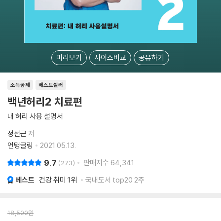
미리보기
사이즈비교
공유하기
소득공제
베스트셀러
백년허리2 치료편
내 허리 사용 설명서
정선근
저
언탱글링
2021.05.13.
9.7
판매지수
64,341
273
베스트
건강 취미
1위
국내도서 top20 2주
18,500
원