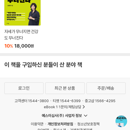
자세가 무너지면 건강
도 무너진다
10
18,000
%
원
이 책을 구입하신 분들이 산 분야 책
로그인
최근 본 상품
주문/배송
고객센터 1544-3800
티켓 1544-6399
중고샵 1566-4295
eBook 1:1문의/채팅상담
예스이십사(주) 사업자 정보
이용약관
개인정보처리방침
청소년보호정책
PC버전
회사소개
거래처관계자께