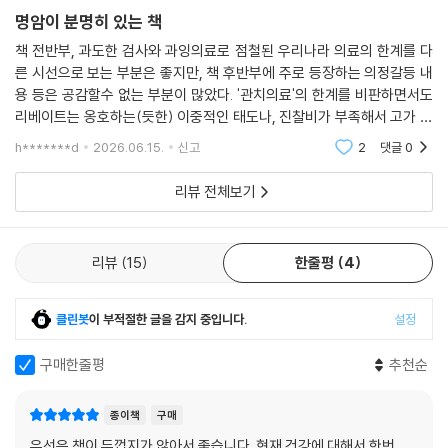
대됐던 것만큼 효능이 크지 않은 것이 보고됩니다. 그리고 2024년 제조사
명암이 분명히 있는 책
바이오젠은 아두카누맙의 생산 중지를 결정합니다. 이미 효과 없는 약에
그러나 환경적 여건을 도외시하고 병원에서만 답을 구할 경우 불필요한 검
책 전반부, 과도한 검사와 과잉의료로 점철된 우리나라 의료의 한계를 다
엄청난 재원을 쓴 후의 일입니다.
사와 투약 등이 오히려 환자를 더 나쁜 결과로 내몰 수 있다. 실제로 저자는
른 시선으로 보는 부분은 좋지만, 책 후반부에 주로 등장하는 의정갈등 내
--- 「이쯤 되면 공포 영화? 치료보다 돌봄이 중요한 치매」 중에서
섬유근통과 신체화장애 환자들을 예로 들면서 “거의 모두 경제적 어려움,
용 등은 공감할수 없는 부분이 많았다. '관치의료'의 한계를 비판하면서도
사회적 고립, 가족 간의 불화, 직장 내 괴롭힘 등 환경 요인이 있었”(40면)
리베이트는 옹호하는(듯한) 이중적인 태도나, 진찰비가 부족해서 고가 검
현대사회는 빈부의 격차와 정비례하는 건강의 격차도 수반합니다. 일상생
다며, 이때 환경 요인을 개선하지 않고 무리하게 약만 처방받다가 마약성
사가 난무한다는 내용에서는 "결국 '돈'이구나"싶은 짙은 생각을 지울수가
활 관리건 건강식품 구매건 그것이 가능한 이들은 전체 인구의 매우 적은
h*******d
2026.06.15.
신고
2
댓글
0
진통제 복용까지 이어지는 경우가 드물지 않다고 우려한다. 아프지 않아야
없다. 저자는 '
일부분에 지나지 않기 때문입니다.
마땅한 젊은이들이 경쟁적 사회 환경과 타성적 의료 관행 속에서 환자로
리뷰 전체보기
--- 「환자가 되지 않고 늙고 싶으십니까?」 중에서
전락하고 있는 것이다.
암 환자들을 진료하는 분들이 항암제의 비싼 가격을 두고 ‘재정 독성’이라
3분 진료, 과잉 진단, 공공의료 붕괴…
리뷰
15
한줄평
4
는 말을 하는데, 그건 비단 항암제에만 국한되는 이야기가 아닙니다. 효과
병에 걸린 건 환자가 아니라 의료제도와 한국사회
도 없으면서 비싼 가격표를 붙이고 효과는 약인 것처럼, 부작용은 식품인
것처럼 스스로를 선전하는 수많은 건강보조제들 역시 가랑비가 옷 적시듯
클린봇
이 부적절한 글을 감지 중입니다.
설정
가짜 환자가 양산되고 있는 배경에는 구조적 문제가 존재한다. 특히 저자
환자분들의 재정을 어렵게 합니다.
는 의사가 직접 눈으로 보고 이야기를 들으며 환자를 이해하는 ‘진찰’ 행위
--- 「치료도 안 되는 걸 왜 병원에 다녀야 합니까?」 중에서
구매한줄평
추천순
의 가치가 너무나 평가절하되어 있다고 강조한다. 진료의 기본이 되는 진
찰에 대한 보상과 최첨단 장비를 사용하는 검사에 대한 보상 간의 차이는
좋은 의사의 한가지 기준은 진료시간입니다.
종이책
구매
다른 선진국들에 비해 한국에서 유독 현격하다. 1970년대에 의료보험을
--- 「병원을 슬기롭게 이용하는 쉽고도 어려운 방법」 중에서
도입할 당시 필수 의료에 대한 수가가 매우 낮게 책정되었음에도 이후 정
우선은 책이 두껍지가 않아서 좋습니다. 현재 건강에 대해서 한번