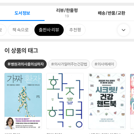
리뷰/한줄평
도서정보
배송/반품/교환
19
보
책 속으로
출판사 리뷰
추천평
이 상품의 태그
#병원과의사를의심하자
#의사가알려주는건강법
#의사에세이