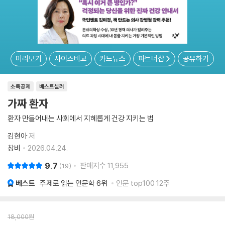
미리보기
사이즈비교
카드뉴스
파트너샵
공유하기
소득공제
베스트셀러
가짜 환자
환자 만들어내는 사회에서 지혜롭게 건강 지키는 법
김현아
저
창비
2026.04.24.
9.7
판매지수
11,955
19
베스트
주제로 읽는 인문학
6위
인문 top100 12주
18,000
원