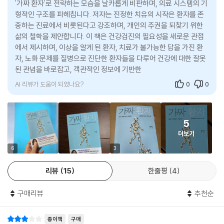
나 미미한 수준에 그친다. 저자는 ‘마법의 신약’과 ‘최첨단 수술’이라는 미
'가짜 환자'로 전락하는 모습을 날카롭게 비판하며, 의료 시스템의 기
살고 있습니다. 노인 빈곤율은 OECD 최고 수준이고 가족은 붕괴되고 돌
형적인 구조를 파헤칩니다. 저자는 진정한 치유의 시작은 환자를 존
명의 연구 개발 계획들이 노인 빈곤 해결과 돌봄 인프라 확충 등에 투여되
봄 시스템은 턱없이 부족하기 때문에 나이 들면 당연히 찾아오는 여러가지
중하는 진료에서 비롯된다고 강조하며, 개인의 주권을 되찾기 위한
어야 할 보건 관련 예산을 싹쓸이해가는 씁쓸한 현실을 고발한다. 삶의 당
건강 문제들을 느긋하게 바라볼 수만도 없습니다. 건강에 목숨 걸고 매달
삶의 철학을 제안합니다. 이 책은 건강검진의 필요성을 새로운 관점
연한 과정으로 노화와 죽음을 바라보는 철학이 실종되고, 그 대신 ‘삶 vs
릴 수밖에 없는 이유입니다.
에서 제시하며, 이상을 알게 된 환자, 치료가 불가능한 답을 가진 환
죽음’이라는 이분법적 인식이 자리 잡으면서 늙어가는 것에 대한 무차별적
--- 「오징어 게임: 돈과 건강에 목숨 걸 수밖에 없는 한국사회」 중에서
자, 노화 문제를 질병으로 진단한 환자들을 다루어 건강에 대한 잘못
인 혐오가 퍼져나가기도 한다.
된 관념을 바로잡고, 객관적인 정보에 기반한 지식을 제공합니다.
노화를 돈벌이의 기회로 보는 많은 주체들의 문제가 있습니다. 당장 국책
AI 리뷰가 도움이 되었나요?
0
0
건강해야 마땅한 청년들이
연구비 지원 사업의 과제에조차 관절염 치료 신약을 만들어내라는 것은 있
쓰러지는 사회가 되고 있다
지만, 연구자들이 운동과 근육 훈련 등을 통해 관절염을 관리하는 법을 연
구하겠다고 하면 어느 곳에서도 연구비를 주지 않습니다.
5
가짜 환자의 마지막 유형은 병원이 아닌 사회가 치료해야 하는, 즉 장시간
--- 「“손 모양이 변해요. 이러고 살아야 하나요?” 친구들과 만나기 싫어진
더보기
노동과 경쟁이 빚어낸 과로성·스트레스성 질환에 시달리는 이들이다. 대표
다는 62세 여성」 중에서
적 사례로 저자는 최근 청년층 사이에서 폭증하는 대사질환과 정신질환을
6
3
꼽는다. “노동시간이 너무 길어지면 건강한 식이 섭취와 운동을 위한 활동
2021년 미국 식품의약국에서 신속 승인된 알츠하이머 치료제 아두카누맙
시간이 줄어들 수밖에 없”기에 비만·대사증후군 등 대사질환에 직접적인
리뷰
15
한줄평
4
이라는 약이 있습니다. 알츠하이머병의 원인으로 생각되는 뇌의 아밀로이
악영향이 미친다. 그뿐만 아니라 우울증·불면증 등 여러 정신질환과 여기
드 침착을 줄이는 효과를 지닌 약인데, 임상적인 효능을 충분히 검증받지
구매리뷰
추천순
서 비롯한 신체적 증상 역시 “노동시간에 비해 보수와 복리 후생이 충분하
못한 상태에서 승인되었습니다. 전문가들은 비용 대비 효능이 의심된다며
지 못하고 고용 불안정이라는 위협이 끊이지 않는”(이상 8면) 사회적 문
FDA의 결정이 신중하지 못했다고 비판했습니다. 이후 임상시험들에서 기
제를 돌아보지 않을 수 없다고 저자는 분석한다.
종이책
구매