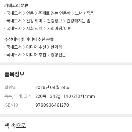
제4장 낫지 않는 병과 살아가기
카테고리 분류
국내도서
인문
주제로 읽는 인문학
노년 / 죽음
질병의 절반은 사회문제
국내도서
건강 취미
건강정보
건강해지는 법
치료도 안 되는 걸 왜 병원에 다녀야 합니까?
국내도서
사회 정치
사회비평/비판
병원을 슬기롭게 이용하는 쉽고도 어려운 방법
수상내역 및 미디어 추천 분류
제5장 알아야 고칩니다: 의료제도 이야기
국내도서
미디어 추천
한겨레
국내도서
미디어 추천
경향신문
대한민국의 의사는 무엇으로 사나: 외과 의사 이야기
대한민국의 의사는 무엇으로 사나: 내과 의사 이야기
품목정보
한국 의료제도의 모순은 어떻게 발생했나
공공재인가 소비재인가
발행일
2026년 04월 24일
신약보다 뛰어난 암 치료법이 알려지지 않는 이유
쪽수, 무게, 크기
220쪽 | 342g | 140*210*14mm
나가며: 두 이반 일리치 이야기
ISBN13
9788936481278
책 속으로