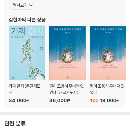
과잉 진단 논란은 갑상선암뿐일까? 전립선암과 유방암의 사례
양한 강연을 해왔다. 대한류마티스학회 보험이사, 대한내과학회 정
펼쳐보기
불확실성은 우리 삶의 기본 조건입니다
책단 업무를 수행하면서 의료 정책에 관한 논문도 다수 출판했다. 현
오징어 게임: 돈과 건강에 목숨 걸 수밖에 없는 한국사회
대 의료가 다루는 죽음에 강한 의문을 가지고 집필한 『죽음을 배우는
김현아
의 다른 상품
건강검진을 받기 전에 생각해보아야 하는 것
시간』이 2021년 세종도서 교양부문에 선정되었다. 그밖의 저서로
『딸
제3장 늙는 건가요, 아픈 건가요?
어디까지 질병이고, 어디부터 자연적인 노화일까
“손 모양이 변해요. 이러고 살아야 하나요?” 친구들과 만나기 싫어진다는
62세 여성
“나 이거 참 남사스러워서……” 누가 실금을 알아차릴까 두려운 70세 여
성
“밥을 통 못 드세요. 큰 병 걸리신 거 같아요” 체중이 10킬로그램이나 빠진
가짜 환자 (큰글자도
딸이 조용히 무너져 있
딸이 조용히 무너져 있
89세 남성
서)
었다 (큰글자도서)
었다
이쯤 되면 공포 영화? 치료보다 돌봄이 중요한 치매
34,000
36,000
10
18,000
%
원
원
원
“이 사람 죽었나요?” “모르겠는데요” 의사도 사망 선고를 못 내리는 시대
환자가 되지 않고 늙고 싶으십니까?
존엄사를 논할 자격
관련 분류