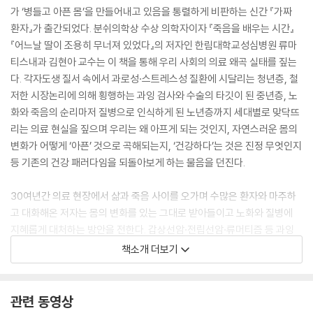
가 ‘병들고 아픈 몸’을 만들어내고 있음을 통렬하게 비판하는 신간 『가짜
환자』가 출간되었다. 분쉬의학상 수상 의학자이자 『죽음을 배우는 시간』
『어느날 딸이 조용히 무너져 있었다』의 저자인 한림대학교성심병원 류마
티스내과 김현아 교수는 이 책을 통해 우리 사회의 의료 왜곡 실태를 짚는
다. 각자도생 질서 속에서 과로성·스트레스성 질환에 시달리는 청년층, 철
저한 시장논리에 의해 횡행하는 과잉 검사와 수술의 타깃이 된 중년층, 노
화와 죽음의 순리마저 질병으로 인식하게 된 노년층까지 세대별로 맞닥뜨
리는 의료 현실을 짚으며 우리는 왜 아프게 되는 것인지, 자연스러운 몸의
변화가 어떻게 ‘아픈’ 것으로 곡해되는지, ‘건강하다’는 것은 진정 무엇인지
등 기존의 건강 패러다임을 되돌아보게 하는 물음을 던진다.
30여년간 의료 현장에서 삶과 죽음 사이를 오가며 수많은 환자와 마주하
고 대화해온 저자는 몸의 변화를 있는 그대로 받아들이고 노화와 질병에
지혜롭게 대처하는 방안을 전한다. 갑상선암·전립선암·류머티즘 등 과잉
진단 되기 쉬운 질환을 짚어주고, 관절염·요실금·치매 등의 일상질환을 적
책소개 더보기
정하게 관리하고 유지하는 법, 건강검진 받기 전에 생각해보아야 하는 점,
병원을 슬기롭게 이용하는 방법 등 질병과 죽음의 과도한 공포 앞에서 패
닉에 빠지지 않고 현대 의료를 현명하게 활용할 수 있는 팁을 친절히 안내
관련 동영상