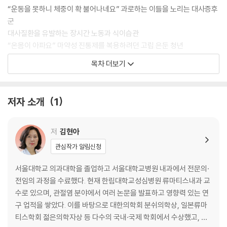
“운동을 못하니 체중이 확 불어나네요” 과로하는 이들을 노리는 대사증후
군
대사질환을 유발하는 장시간 노동과 식이습관
“온몸이 아파요” 마약성 진통제를 복용하려던 고립.은둔 청년
불면과 우울이 섬유근통으로 이어진 26세 여성
목차 더보기
“저는 왜 이렇게 자주 깨는 걸까요?” 젊은이는 잠 못 이루고
“나한테 왜 이래?” 못된 건지 아픈 건지 분간할 수 없는 34세 남성
미래세대의 정신 건강이 위협받고 있다
저자 소개
1
고립과 외로움이 건강에 미치는 영향
소시오패스의 나라?
저
김현아
제2장 왜 내가 환자가 아닌지 설명하시오
관심작가 알림신청
자신이 ‘건강하지 않다’고 여기게 된 한국인들
서울대학교 의과대학을 졸업하고 서울대학교병원 내과에서 전문의·
“자가면역질환에 걸렸는데요” 자신이 병에 걸렸다고 믿는 41세 남성
전임의 과정을 수료했다. 현재 한림대학교성심병원 류마티스내과 교
아픈 곳이 없는데 대학병원을 찾은 51세 여성
수로 있으며, 관절염 분야에서 여러 논문을 발표하고 영향력 있는 연
“입이 헐어요. 눈이 말라요” 류마티스 내과에서 보는 가짜 환자 단골 진단
구 업적을 쌓았다. 이를 바탕으로 대한의학회 분쉬의학상, 일본류마
“제가 암에 걸렸어요” 갑상선암 진단에 눈물을 보인 46세 여성
티스학회 젊은의학자상 등 다수의 국내·국제 학회에서 수상했고, 다