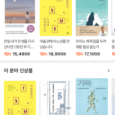
탕으로 조곤조곤 독자를 설득한다. 나아가 ‘완벽한 건강’이란 애초에 존재
하지 않고 “어딘지 조금은 불편한 데가 있는 것 같지만 그런대로 만족하며
행복한”(11면) 생활을 구가하는 것이 진정으로 건강한 삶이라며 오늘날의
과잉된 건강 패러다임을 반추하게 한다. 실제로 저자는 신체화장애를 겪고
있는 고립·은둔 청년에게 진통제 대신 “매주 한시간씩 누워 있는 시간 줄이
기”(35면)를 처방하고, 치매를 앓는 노인과 그 가족에게 효과가 불분명한
약제 대신 돌봄을 누가 어떻게 어디까지 맡을 수 있을지 구성원끼리 기준
만일 내가 인생을 다시
미술관에서 노년을 만
우리는 왜 죽음을 두려
유
을 터놓고 상의해보기를 권한다.
산다면 (35만 부 기념
났습니다
워할 필요 없는가
음
스페셜 에디션)
10
15,480
10
18,900
10
17,100
1
%
%
%
원
원
원
독자들이 당장 따라 해보고 도움받을 수 있는 건강관리 및 병원 이용 ‘꿀
팁’도 곳곳에 가득하다. 30년 임상 현장 경험을 바탕으로 좋은 의사와 좋은
병원을 알아보는 방법과 건강검진 결과를 받아들일 때 필요한 마음가짐을
이 분야 신상품
일러주고, 과잉진단 되기 쉬운 질환과 그 이유, 노인성 질환의 일상 관리 비
법 등 환자들이 궁금해하는 사안들에 대한 답변도 사려 깊게 담아냈다. 환
자 만들어내는 사회에서 과잉 의료에 휘둘리지 않고 지혜롭게 건강을 지키
고 싶은 이들을 위한, 깊은 통찰이 담긴 처방전이자 쓸모 있는 실천 지침서
라 할 만하다.