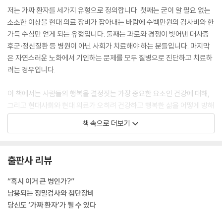
저는 가짜 환자를 세가지 유형으로 정의합니다. 첫째는 굳이 알 필요 없는
소소한 이상을 현대 의료 장비가 잡아내는 바람에 수백만원의 검사비와 한
가득 수심만 얻게 되는 유형입니다. 둘째는 과로와 경쟁이 빚어낸 대사증
후군·정신질환 등 병원이 아닌 사회가 치료해야 하는 분들입니다. 마지막
은 자연스러운 노화에서 기인하는 문제를 모두 질병으로 진단하고 치료하
려는 경우입니다.
이 책에서는 사람들의 행복을 결정짓는 가장 중요한 요소인 건강에 대해,
그리고 현대사회와 현대 의료가 오히려 건강하고 행복한 삶을 어떻게 방해
하는지에 대해 이야기해보려 합니다. 많은 사람들과 매체들이 입을 모아
책 속으로 더보기
말하는 ‘완벽한 건강’이라는 것은 현실과는 동떨어진 신기루에 지나지 않
는다는 듣기 불편한 이야기입니다.
--- 「들어가며」 중에서
출판사 리뷰
약 대신 제가 한가지 환자에게 제시한 것은 ‘매주 한시간씩 누워 있는 시간
“혹시 이거 큰 병인가?”
줄이기’입니다. 환자가 방 밖으로 나와서 아파트 단지에서 하릴없이 걸어
남용되는 정밀검사와 첨단장비
보아도 좋고, 사람들과 부딪칠 염려 없이 혼자 할 수 있는 활동, 예를 들면
당신도 ‘가짜 환자’가 될 수 있다
예전에 좋아했다던 자전거 타기를 해도 좋습니다. 살길은 결코 약을 먹는