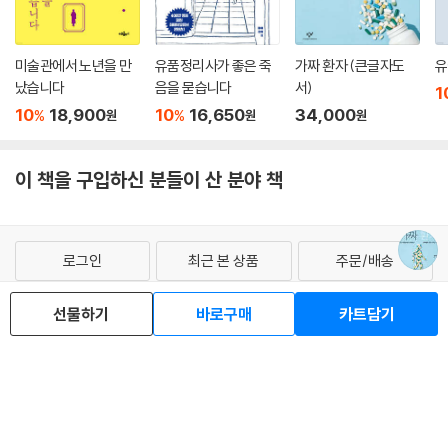
미술관에서 노년을 만
유품정리사가 좋은 죽
가짜 환자 (큰글자도
유
났습니다
음을 묻습니다
서)
1
10
18,900
10
16,650
34,000
%
%
원
원
원
이 책을 구입하신 분들이 산 분야 책
로그인
최근 본 상품
주문/배송
고객센터 1544-3800
티켓 1544-6399
중고샵 1566-4295
선물하기
바로구매
카트담기
eBook 1:1문의/채팅상담
예스이십사(주) 사업자 정보
이용약관
개인정보처리방침
청소년보호정책
PC버전
회사소개
거래처관계자께
도서홍보
광고