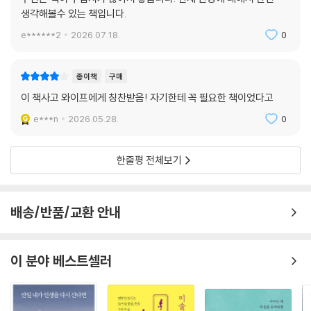
생각해볼수 있는 책입니다.
부들은 정치 셈법에 따라 수가 체계를 손보기보다 각종 검사와 신약에 대
한 보상을 후하게 해주는 정책을 취해왔다. 이에 따라 의약산업 자체가 자
e******2
2026.07.18.
0
본 질서에 의해 정밀검사, 예방치료, 신약 개발 등의 이름으로 환자를 만들
어내는 기형적 구조를 갖추게 된 것이다. 양대 재벌 병원의 등장과 뒤이은
종이책
구매
소비주의 행태는 이에 기름을 부은 격이었다.
이 책사고 와이프에게 칭찬받음! 자기한테 꼭 필요한 책이었다고
더불어 IMF 이후 신자유주의의 쓰나미와 사회안전망의 부재가 ‘나 하나 아
e***n
2026.05.28.
0
프면 우리 가족 모두가 힘들어진다’는 벼랑 끝 심리를 자극하여 개인들로
하여금 건강에 집착하게 만들기도 했다. 저자는 이러한 제도적·사회적 왜
한줄평 전체보기
곡을 먼저 바로잡아야만 3분 진료, 과잉 진단, 공공의료 붕괴 등 오늘날 맞
닥뜨린 문제적 의료 실태가 개선되고 환자들의 권익이 보호될 것이라며,
이 근본 과제에 대한 국민적 관심과 논의를 촉구한다.
배송/반품/교환 안내
“완벽한 건강 대신 행복한 삶을 처방합니다”
30년 경력 의사가 전하는 슬기로운 의료 활용법
이 분야 베스트셀러
저자는 완벽한 건강을 추앙하게 만드는 “현대사회와 현대 의료가 오히려
건강하고 행복한 삶을 어떻게 방해하는지”(10면) 실증 연구와 경험을 바