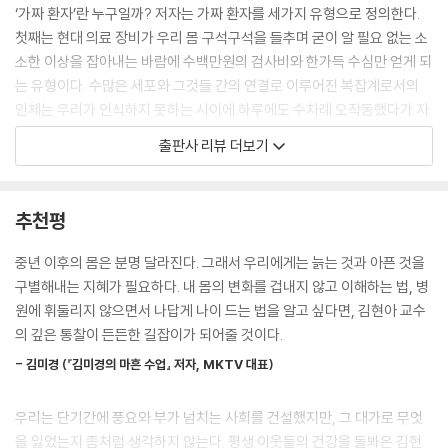
것이 아니라는 것을, 병원에서만 답을 찾으려 하면 도움을 받기보다는 오
‘가짜 환자’란 누구일까? 저자는 가짜 환자를 세가지 유형으로 정의한다.
히려 해를 입을 가능성이 더 많다는 것을 납득하도록 해봅니다.
첫째는 현대 의료 장비가 우리 몸 구석구석을 들추며 굳이 알 필요 없는 소
--- 「“온몸이 아파요” 마약성 진통제를 복용하려던 고립.은둔 청년」 중에
소한 이상을 잡아내는 바람에 수백만원의 검사비와 한가득 수심만 얻게 되
서
는 유형이다. 수많은 세포와 그것들 간의 연결로 이루어진 복잡계로서의
인체는 우리가 인식하지 못하는 사이에 하루에도 수차례 오작동했다가 자
약이 잘 안 듣기 때문에 진통제가 신중히 사용되어야 하는데, 이 병을 잘 이
체적으로 고쳐지며 기능한다. 그 오작동의 정도가 일정 수준을 넘어갈 때
출판사 리뷰 더보기
해하지 못하는 의사를 만나면 병세가 더 악화될 수 있습니다. 제가 경험한
비로소 병으로 발현된다. 그러나 오작동을 잡아내는 이른바 ‘첨단장비’와
환자들의 경우 거의 모두 경제적 어려움, 사회적 고립, 가족 간의 불화, 직
‘정밀검사’는 사실 그다지 정밀하지 못하다. 저자는 민감도(실제 환자를
장 내 괴롭힘 등 환경 요인이 있었습니다.
‘환자’로 가려내는 정도)가 높은 검사일수록 필연적으로 특이도(비환자를
추천평
--- 「불면과 우울이 섬유근통으로 이어진 26세 여성」 중에서
‘비환자’로 가려내는 정도)는 낮아진다는 점을 지적하며, 오늘날 병원에서
남용되는 정밀검사들이 거짓 양성 반응을 양산하고 있다고 꼬집는다.
중년 이후의 몸은 분명 달라진다. 그래서 우리에게는 늙는 것과 아픈 것을
우리나라 사람들이 다른 장수국 국민들에 비해 건강수명이 유난히 더 짧은
가짜 환자를 만들어내는 과잉 검사와 진단은 의료 현장에서 적잖은 폐해를
구별해내는 지혜가 필요하다. 내 몸의 변화를 겁내지 않고 이해하는 법, 병
건 아닙니다. 더 큰 문제는 우리나라는 자신의 건강 상태가 나쁘다고 생각
낳고 있다. 이상 소견을 받아 든 환자는 왠지 아픈 듯한 느낌과 증상을 호소
원에 휘둘리지 않으면서 나답게 나이 드는 법을 알고 싶다면, 김현아 교수
하는 사람이 가장 많은 국가라는 것입니다.
하게 되고, 이를 해명해줄 진단명을 들을 때까지 끝없는 검사의 수렁에 빠
의 깊은 통찰이 든든한 길잡이가 되어줄 것이다.
--- 「자신이 ‘건강하지 않다’고 여기게 된 한국인들」 중에서
진 채 심리적 불안과 경제적 부담에 시달린다. 의사들 역시 직접 환자의 상
- 김미경 (『김미경의 마흔 수업』 저자, MKTV 대표)
태를 살피고 대화하기보다 환자에게 속칭 ‘검사 뺑뺑이’를 돌게 하면서 책
우리나라는 의사가 환자로부터 정보를 얻는 것부터가 어렵습니다. 진료시
임을 회피한다. 이렇게 의심 환자가 밀려듦에 따라 진짜 치료가 필요한 이
간이 너무 짧기 때문입니다. ‘의사 1인당 과도한 환자 수’, 이는 대한민국 의
우리는 단기간에 풍요와 부가 넘치는 사회를 건설했지만, 그 대가로 무엇
들은 정작 제대로 된 진료를 받기 어려운 상황에 놓인다. 저자는 “제가 도
료가 모양을 갖춘 이후 항상 있어온 문제입니다. 의사들이 그렇게 많은 환
을 잃었는지 좀처럼 생각하지 않는다. 평생 이웃들의 건강을 돌봐온 김현
움을 줄 수 없고 제게 진료를 받을 필요가 없는 환자가 너무 많이 저를 찾아