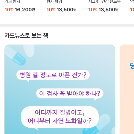
가짜 환자
환자 혁명
시크릿! 건강 핸드북
암
10
16,200
10
13,500
10
13,500
1
%
%
%
원
원
원
카드뉴스로 보는 책