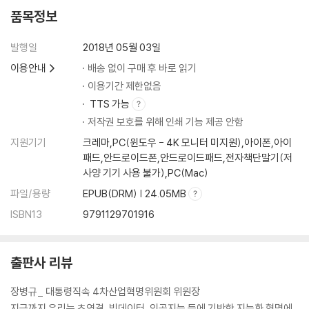
품목정보
발행일
2018년 05월 03일
이용안내
배송 없이 구매 후 바로 읽기
이용기간 제한없음
TTS 가능
저작권 보호를 위해 인쇄 기능 제공 안함
지원기기
크레마,PC(윈도우 - 4K 모니터 미지원),아이폰,아이
패드,안드로이드폰,안드로이드패드,전자책단말기(저
사양 기기 사용 불가),PC(Mac)
파일/용량
EPUB(DRM) | 24.05MB
ISBN13
9791129701916
출판사 리뷰
장병규_ 대통령직속 4차산업혁명위원회 위원장
지금까지 우리는 초연결, 빅데이터, 인공지능 등에 기반한 지능화 혁명에