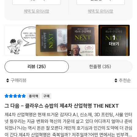
주민(朱民)_ 중국 국가금융연구원장, 전 IMF 부총재
혜택 및 유의사항
혜택 및 유의사항
이 책은 사회에 정말 중요한 것이 무엇이고, 리더들이 역사의 발전에 어떻
게 동참할 수 있는지를 보여준다. 저자는 이 책을 통해 ”기술 발전이 우리
의 미래를 결정하기 전에 우리는 대대적인 개혁을 단행해야 한다.“라는 강
1
력한 메시지를 전한다. 지금 당장 실행하라.
더보기
에릭 슈미트(Eric Schmidt)_ 알파벳 기술고문, 전 구글 회장
2
4차 산업혁명의 기술들은 비범하다. 따라서 복잡한 시스템적 변화를 관리
리뷰
25
한줄평
35
하기 위해서는 리더십도 똑같이 비범해져야 한다.
구매리뷰
추천순
호베르투 아제베두(Roberto Azevedo)_ 세계무역기구 사무총장
급격한 기술 변화가 가져올 중요한 도전 과제에 대한 관점을 얻는 데 이 책
종이책
구매
은 가장 필수적이다. 건강한 사회를 만들고, 정부의 진화된 역할을 이해하
며, 21세기 세계 경제가 어떻게 움직이게 될 지를 파악하기 위한 기본 지식
그 다음 - 클라우스 슈밥의 제4차 산업혁명 THE NEXT
을 제공한다.
제4차 산업혁명은 현재 뜨거운 감자다.A.I, 신소재, 3D 프린팅, 사물 인터
넷 등우리는 지금 변화와 혁신의 가운데 살고 있다.어디까지 얼마나 준비
되었나?나는 역시 돈은 잘 모른다.개인적 호기심과 인간의 도약에 더 관심
이 간다.제4차 산업혁명은 축복일까? 저주일까?어떤 면에서는 빈부격차