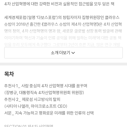
4차 산업혁명에 대한 강력한 비전과 실용적인 접근법을 모두 담은 책
세계경제포럼(일명 ‘다보스포럼’)의 창립자이자 집행위원장인 클라우스
슈밥이 2016년 출간한 《클라우스 슈밥의 제4차 산업혁명》은 4차 산업혁
명의 정의, 4차 산업혁명의 명과 암, 새로운 글로벌 성장 동력 발굴에 관해
이야기하며 ‘혁신과 기술이 인류 공익을 위해 일하는 미래’에 대한 공동 책
임을 우리 모두에게 촉구했다. 그로부터 2년이 흐른 지금, 많은 연구 개발
의 결과로 첨단 기술들은 더욱 빠르게 변화하고 있고 기업들은 새로운 접
소개 더보기
근 방식을 도입하기 시작했다. 새로운 기술과 비즈니스 모델이 노동 시장
과 사회적 관계, 그리고 정치 시스템까지 파괴할 수 있다는 경험적 증거가
등장하면서 이 책의 내용은 더욱 설득력을 얻었다.
목차
‘균열된 세계에서 공동의 미래 창조’라는 주제로 열린 2018년 세계경제포
럼에서는 4차 산업혁명이 몰고 온 정치·경제·사회 변화에 대해 세계가 어
추천사 1_ 사람 중심의 4차 산업혁명 시대를 꿈꾸며
떻게 대응해나가야 하는지에 대해 도널드 트럼프 미국 대통령, 마크롱 프
(장병규, 대통령직속 4차산업혁명위원회 위원장)
랑스 대통령, 나렌드라 모디 인도 총리, 빌 게이츠 마이크로소프트 회장,
추천사 2_ 제로섬 사고방식의 탈피
마윈 알리바바 회장 등 각국 정재계 인사 약 4천 명이 참석하여 뜨거운 토
(사티아 나델라, 마이크로소프트 CEO)
론을 진행하였다. 지속적 경제 발전 추진, 다극·다개념 세계로의 지향, 사
서문_ 지속 가능하고 평화로운 미래를 위한 인류의 선택
회 분열 극복, 기술에 대한 거버넌스 구축 등에 관한 수백 개의 토론 세션과
관련 연구 자료 중 4차 산업혁명 핵심 사항을 정리한 책이 바로 이번 도서
SECTION 01 제4차 산업혁명