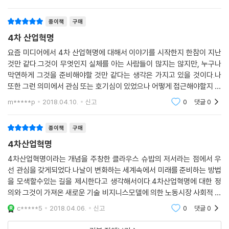
엇을 준비해야 하는
종이책
구매
4차 산업혁명
요즘 미디어에서 4차 산업혁명에 대해서 이야기를 시작한지 한참이 지난
것만 같다.그것이 무엇인지 실체를 아는 사람들이 많지는 않지만, 누구나
막연하게 그것을 준비해야할 것만 같다는 생각은 가지고 있을 것이다.나
또한 그런 의미에서 관심 또는 호기심이 있었으나 어떻게 접근해야할지 막
막한 상태였다.그러던중 이 책의 존재를 알게 됐고, 클라우스 슈밥이란 인
m*****p
2018.04.10.
신고
0
댓글
0
물과 더불어 이 책
종이책
구매
4차산업혁명
4차산업혁명이라는 개념을 주창한 클라우스 슈밥의 저서라는 점에서 우
선 관심을 갖게되었다.나날이 변화하는 세계속에서 미래를 준비하는 방법
을 모색할수있는 길을 제시한다고 생각해서이다.4차산업혁명에 대한 정
의와 그것이 가져온 새로운 기술 비지니스모델에 의한 노동시장 사회적 관
계 정치시스템의 파괴적 변화가 우리의 의지와 상관없이 발생하고 있기에
c*****5
2018.04.06.
신고
0
댓글
0
그에 대한 대비 또는 선