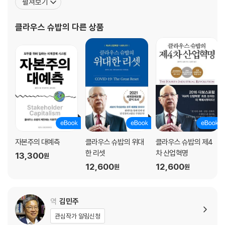
펼쳐보기
이 중요한 이유를 소개한다. 이는 우리와 데이터의 관계가 변하고 물리적
SPECIAL INSERT 드론의 명과 암
다. 1998년에는 부인 힐데 슈밥과 함께 전 세계 사회적 기업가 네트
세계가 급변함과 동시에, 인간의 능력이 강화되고 엄청난 힘의 새로운 시
워크를 지원하는 ‘슈밥 재단’을, 2004년에는 40세 미만 리더들의 글
클라우스 슈밥
의 다른 상품
스템이 우리를 둘러싸게 되면서 새로운 기술이 서로 어떻게 상호작용하면
PART 3 인류의 또 다른 시작
로벌 의사 결정 과정 참여 확대를 위한 ‘
서 함께 진화하는지를 보여준다. ‘확대되는 디지털 기술’, ‘격변하는 물리적
CHAPTER 11 생명공학
세계’, ‘인류의 또 다른 시작’, 그리고 ‘개척해야 할 환경의 최전선’이라는 세
CHAPTER 12 신경기술
부 파트로 구성된 섹션 2에서는 중요한 주제를 중심으로 관련 기술을 논의
CHAPTER 13 가상현실과 증강현실
하고 이런 기술이 세계에 어떻게 영향을 주고 새로운 시대의 시작을 알리
SPECIAL INSERT 4차 산업혁명에 대한 예술·문화적 관점
는지를 살펴본다.
끝으로 이 책은 시스템적 리더십을 조망하면서 마무리된다. 보다 포괄적이
PART 4 개척해야 할 환경의 최전선
고 지속가능하며 풍요로운 미래를 만들기 위해 모든 분야의 리더들과 일반
CHAPTER 14 에너지 확보, 저장, 전송
대중이 반드시 해결해야 할 중요한 거버넌스 문제를 제시한다.
CHAPTER 15 지구공학
CHAPTER 16 우주기술
자본주의 대예측
클라우스 슈밥의 위대
클라우스 슈밥의 제4
한 리셋
차 산업혁명
13,300
원
‘4차 산업혁명’ 주창자 클라우스 슈밥이 말하는
CONCLUSION
12,600
12,600
원
원
파괴적 기술의 혼돈 속에서 인류가 생존할 수 있는 방법
시스템 리더십: 4차 산업혁명을 이끌기 위해 당신이 할 수 있는 일들
구글, 아마존과 같은 혁신 기술 회사는 오늘날 우리 세계에서 변화의 원동
역
김민주
력이 되고 있음이 입증되었다. 그러나 이러한 기술 대기업의 인공지능 개
관심작가 알림신청
발 경쟁에 따라 혁신을 통해 수백만, 수십억의 사람들이 일자리를 잃을 위