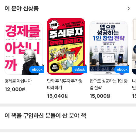
이 분야 신상품
경제를 아십니까
만화 주식투자 무작정
앱으로 성공하는 1인 창
니
따라하기
업 전략
만
12,000
원
15,040
15,000
1
원
원
이 책을 구입하신 분들이 산 분야 책