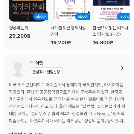
전 세계 리더, 전문가의 연구 결과와 인사이트가 총집결된
단 한 권의 4차 산업혁명 필독서
성장의 문화
세계를 이끈 경제사상
한 권으로 읽는 비즈니
강의
스 명저 100 - 2권
세계경제포럼의 핵심 키워드인 ‘이노베이션, 어젠다 선점, 네트워크 형
29,200
원
19,200
16,800
성’을 십분 활용하여 집필된 이 책은 18개월에 걸쳐 수천 명의 전문가, 기
원
원
업 고위 임원, 정책입안자들을 대상으로 한 연구, 인터뷰, 워크숍, 브리핑,
회담, 그리고 240명이 넘는 사상가들과의 심층 인터뷰 및 의견 교환을 바
역
이엽
탕을 토대로 정리되었다. 방대한 정보, 가장 최신의 사례, 세계적 오피니언
·기술 리더의 인사이트가 담긴 이 결과물은 또 다른 기술, 경제 및 사회 전
관심작가 알림신청
문가, 비즈니스 리더, 정책입안자를 위한 더없이 확실한 가이드가 되어줄
미국 위스콘신대학교 매디슨에서 경제학과 국제관계학, 아시아학을
것이다.
전공했다. 졸업 후 공군통역장교로 입대해 군복무를 마쳤고, 한국금
클라우스 슈밥이 책의 서두에서 말하듯, 지금 세계는 중요한 교차점에 있
융연구원에서 연구원으로 근무한 뒤 현재 현재 딜로이트 커뮤니케이
다. 우리가 올바른 길을 가는지의 여부는 우리가 선택하는 ‘가치’에 의해 좌
션전략실에서 근무하고 있다. 옮긴 책으로 『빌 캠벨, 실리콘밸리의 위
우될 것이다. 기술은 우리가 통제할 수 없는 방향으로 인류를 몰고 갈 절대
대한 코치』, 『클라우스 슈밥의 제4차 산업혁명 The Next』, 『창조적
적 존재도 아니고, 그렇다고 수단에 불과한 단순한 도구도 아니다. 우리가
학습사회』, 『마켓4.0 시대 이기는 마케팅』, 『성장의 문화』 등이 있다.
여기에 어떤 가치를 부여하여 어떤 방향으로 발전시켜나가느냐에 따라 기
술은 전혀 다른 미래를 가져올 것이다. 슈밥 회장은 신중하게 이러한 기술