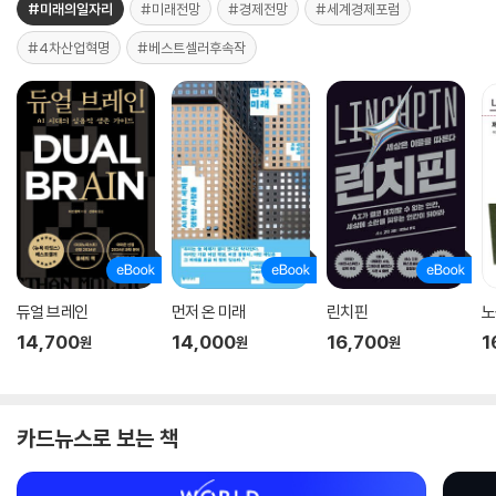
#미래의일자리
#미래전망
#경제전망
#세계경제포럼
#4차산업혁명
#베스트셀러후속작
듀얼 브레인
먼저 온 미래
린치핀
노
14,700
14,000
16,700
1
원
원
원
카드뉴스로 보는 책