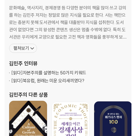
험이 있다. 클라우스 슈밥은 4차 산업혁명 기술이 수백만 사람들이 일자리
문화예술, 역사지리, 경제경영 등 다양한 분야의 책을 많이 쓰고 강의
를 뺏는 대신 더 많은 일자리를 창출하도록 지도자와 규제 당국이 어떻게
를 하는 김민주 저자는 정말로 많은 지식을 필요로 한다. 사는 책만으
행동해야 하는지에 대한 명확한 방향을 제시한다.
로는 충분치 못해 도서관에서 책을 대출받아 지식을 섭취한다. 도서
이 책을 통해 슈밥 회장은 전례 없는 기술의 발전 속도를 고려할 때, 기술의
관이 없었다면 그의 왕성한 콘텐츠 생산은 멈출 수밖에 없다. 특히 도
영향을 관리할 정부, 규제 기관 및 기업은 그 어느 때보다도 신속하고 새롭
서관은 우리에게 교양으로 필요한 고전 책과 영화들을 풍부하게 보유
게 변해야 한다고 주장한다. 즉 지도자들이 기술의 기민성을 이해하고, 다
하고 있다. 그런 의미에서 우리 삶을 격조 높게 해주는 교양과 도서관
른 분야와 협력하여 규칙을 지속해서 업데이트하고 재고하는 민첩한 거버
펼쳐보기
은 찰떡궁합이다. 서울대학교와 미국 시카고대학교에서 경제학을 공
넌스 하에 기술 발전이 이뤄지도록 하는 ‘시스템 리더십’ 접근법을 채택해
부한 저자는 금융, 기업 경험을 바탕으로 역사, 문화, 경제 분야를 아
야 한다는 것이다. 포괄적이고 지속가능한 지배 구조 시스템 내에서 기술
김민주
인터뷰
우르는 폴리매스(Polymath;박식가)가 되고
이 발전하지 않는다면, 제4차 산업혁명은 소득 불평등을 악화시키고 수십
[읽다]
자본주의를 설명하는 50가지 키워드
억 명의 사람들을 소외시킬 것이며, 위기에 대처할 기술을 활용할 기회를
[읽다]
북유럽, 원래는 미운 오리새끼였다?
놓쳐버릴 거라고 저자는 경고한다.
슈밥 회장은 "기후 변화에 대한 공동 대응을 발전시키는 데 10년 이상이 걸
김민주
의 다른 상품
렸다. 우리가 4차 산업혁명에 대응하는 데 이렇게 긴 시간이 걸리면 우리
는 일하고 살아가고 행동하는 방식을 형성하는 기술 개발에 영향력을 발휘
할 기회를 잃을 것이다. 현재 우리가 행동한다면 가능한 한 많은 사람들의
삶과 미래를 지속가능하고 의미 있게 개선할 수 있는 기회를 얻게 될 것이
다."라고 말하며 현재를 사는 모든 이들에게 경각심을 촉구한다.