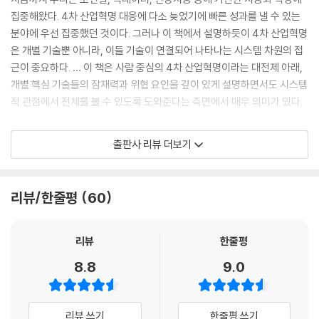
집중해왔다. 4차 산업혁명 대응에 다소 늦었기에 빠른 성과를 낼 수 있는
분야에 우선 집중했던 것이다. 그러나 이 책에서 설명하듯이 4차 산업혁명
은 개별 기술뿐 아니라, 이들 기술이 연결되어 나타나는 시스템 차원의 접
근이 중요하다. … 이 책은 사람 중심의 4차 산업혁명이라는 대전제 아래,
개별 핵심 기술들의 잠재력과 위협 요인을 깊이 있게 설명하면서도 시스템
적 관점에서 전체를 볼 수 있도록 도와준다는 측면에서 매우 의미가 있다.
마윈(馬雲)_ 알리바바 그룹 회장
출판사 리뷰 더보기
세계는 기술과 데이터가 이끄는 시대로 돌입했다. 이 시대에는 기회와 과
제가 공존한다. 이 책을 통해 클라우스 슈밥과 세계경제포럼은 우리 시대
의 가장 중요한 이슈인 ‘4차 산업혁명의 미래를 어떻게 이끌 것인가’에 관
리뷰/한줄평
60
한 논의에 크게 기여하고 있다.
앤드루 맥아피(Andrew McAfee)_ MIT 디지털경제연구소 공동창립자
리뷰
한줄평
기술이 오늘날의 세계와 사회를 만들어나간다는 말은 더 이상 숨겨진 사실
8.8
9.0
이 아니다. 혁신이 가지고 올 리스크를 관리하고 혜택을 확산시키기 위해,
그리고 모든 사람들이 이익을 얻을 수 있도록 만들기 위해 우리는 지금 당
장 나서야 할 것이다.
리뷰 쓰기
한줄평 쓰기