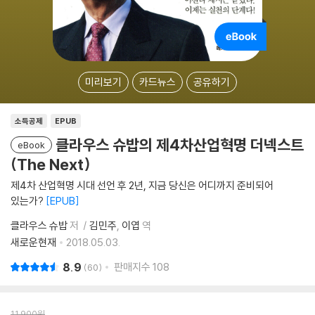
미리보기
카드뉴스
공유하기
소득공제
EPUB
클라우스 슈밥의 제4차산업혁명 더넥스트
eBook
(The Next)
제4차 산업혁명 시대 선언 후 2년, 지금 당신은 어디까지 준비되어
있는가?
EPUB
클라우스 슈밥
저
김민주
이엽
역
새로운현재
2018.05.03.
8.9
판매지수
108
60
11,900
원