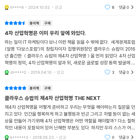
를 더 불러올 수 있다.어쩌면 영화 매트릭스처럼 A.I가 반란을 일으키거나
h****9
2024.10.02.
신고
8
댓글
0
혹은 해킹을 당해 끔
종이책
구매
4차 산업혁명은 이미 우리 앞에 와있다.
하는 일이 IT 마케팅이다 보니 이런 책을 읽을 수 밖에 없다. 세계경제포럼
(일명 ‘다보스포럼’)의 창립자이자 집행위원장인 클라우스 슈밥이 2016
년 출간한 ＜클라우스 슈밥의 제4차 산업혁명＞을 먼저 읽었다. 4차 산업
혁명의 정의, 4차 산업혁명의 앞과 뒤, 새로운 글로벌 성장 동력 발굴에 관
해 이야기하며 ‘혁신과 기술이 인류 공익을 위해 일하는 미래’에 대한 우리
d*****2
2019.04.10.
신고
3
댓글
0
모두의 변
종이책
구매
클라우스 슈밥의 제4차 산업혁명 THE NEXT
제4차 산업혁명을 어떻게 준비하고 우리는 무엇을 해야하는지 질문을 던
지고 있다. 인간을 행복하게 하고 불평등과 빈곤 그리고 차별 등이 없는 세
상을 만들어 가기위해 4차 산업혁명은 어떤 역할을 해야할까? 다소 철학
적인 내용이 포함되어 있어 난해한 부분도 있다. 하지만 우리 스스가 어떤
자세로 무엇을 준비해야 하는지 조언하고 충고하고 있다. 미래를 위해 무
k******3
2018.05.23.
신고
0
댓글
0