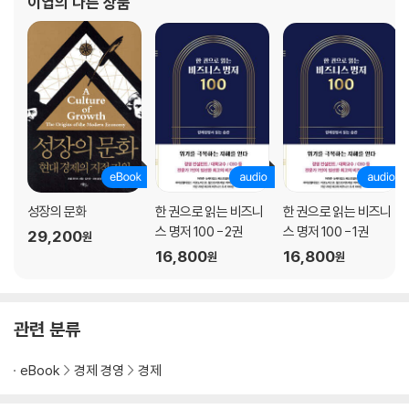
이엽
의 다른 상품
의 기회와 위험을 모두 살피며, 무조건적인 낙관이나 비관 대신 인류 공통
의 이익을 위한 공동의 기관과 책임이 작동해야 함을 역설한다.
성장의 문화
한 권으로 읽는 비즈니
한 권으로 읽는 비즈니
스 명저 100 - 2권
스 명저 100 - 1권
29,200
원
16,800
16,800
원
원
관련 분류
eBook
경제 경영
경제