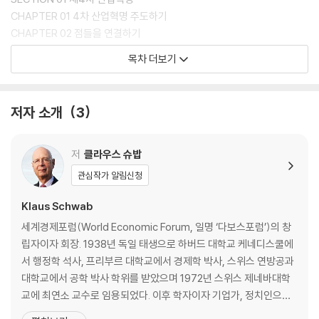
《클라우스 슈밥의 제4차 산업혁명 ? 더 넥스트》이다.
CHAPTER 01 4차 산업혁명 주도하기
《클라우스 슈밥의 제4차 산업혁명》의 속편 격인 이 책은 두 가지 포인트에
CHAPTER 02 점들을 연결하기
서 전작을 보완한다. 첫째, 글로벌 리더들부터 일반 시민들까지 모든 독자
CHAPTER 03 기술에 가치 심기
목차 더보기
가 혁신에 대한 시스템적 관점을 기르고 새로운 기술, 글로벌 과제, 그리고
SPECIAL INSERT 국제 인권 프레임워크
우리의 행동 사이의 관계를 조망하여 큰 그림을 볼 수 있도록 도와줄 가이
CHAPTER 04 모든 이해관계자들에게 권한 주기
드라인을 제시한다. 둘째, 블록체인, 사물인터넷, 인공지능, 첨단소재, 적
저자 소개
3
층가공기술, 생명공학, 가상현실과 증강현실, 우주기술 등 4차 산업혁명
SECTION 02 기술, 기회, 그리고 파괴적 혁신
시대 핵심 기술 12가지를 선정하고 가장 최근 사례와 세계적 전문가의 관
PART 1 확대되는 디지털 기술
점을 집대성하여 독자들이 기술의 핵심과 그 관리 체계에 깊이 있게 다가
CHAPTER 05 새로운 컴퓨팅 기술
저
클라우스 슈밥
갈 수 있게 하는 실질적인 지침을 제공한다.
CHAPTER 06 블록체인 및 분산원장기술
관심작가 알림신청
이번 책은 크게 두 개의 섹션으로 구성되어 있다. ‘섹션 1’의 네 개의 챕터들
CHAPTER 07 사물인터넷
은 인간 중심적인 미래를 만드는 데 중요한 도전 과제와 원칙을 제시하며
SPECIAL INSERT 정보 윤리
Klaus Schwab
4차 산업혁명 기술들이 어떻게 서로 연결되어 있는지를 설명한다. 그를 통
SPECIAL INSERT 사이버 리스크
세계경제포럼(World Economic Forum, 일명 ‘다보스포럼’)의 창
해 가치의 역할과 새로운 기술 체계의 원칙에 대한 쉬운 이해의 틀을 제공
립자이자 회장. 1938년 독일 태생으로 하버드 대학교 케네디스쿨에
한다. 그리고 4차 산업혁명과 기술의 응용에 더 많이 관여해야 할 당사자
PART 2 격변하는 물리적 세계
서 행정학 석사, 프리부르 대학교에서 경제학 박사, 스위스 연방공과
들에 관해 썼다.
CHAPTER 08 인공지능과 로봇공학
대학교에서 공학 박사 학위를 받았으며 1972년 스위스 제네바대학
세계경제포럼의 ‘글로벌 미래위원회’의 전문가들과 함께 쓴 ‘섹션 2’는 총 1
CHAPTER 09 첨단소재
교에 최연소 교수로 임용되었다. 이후 학자이자 기업가, 정치인으로
2개의 챕터로 구성되어 있으며, 각 장들은 특정 기술의 잠재력과 이 기술
CHAPTER 10 적층가공과 3D 프린팅
활동하면서 세계 경제 발전에 헌신하며 국제 분쟁 해결에 노력해왔