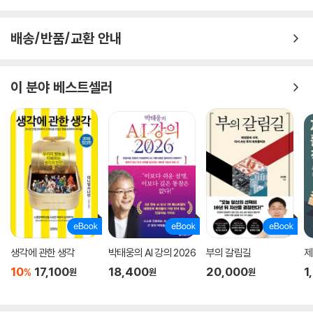
배송/반품/교환 안내
이 분야 베스트셀러
생각에 관한 생각
박태웅의 AI 강의 2026
부의 갈림길
제
10
17,100
18,400
20,000
1
%
원
원
원