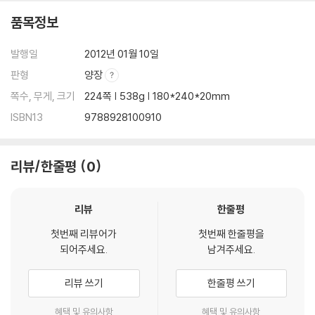
품목정보
발행일
2012년 01월 10일
판형
양장
쪽수, 무게, 크기
224쪽 | 538g | 180*240*20mm
ISBN13
9788928100910
리뷰/한줄평
0
리뷰
한줄평
첫번째 리뷰어가
첫번째 한줄평을
되어주세요.
남겨주세요.
리뷰 쓰기
한줄평 쓰기
혜택 및 유의사항
혜택 및 유의사항