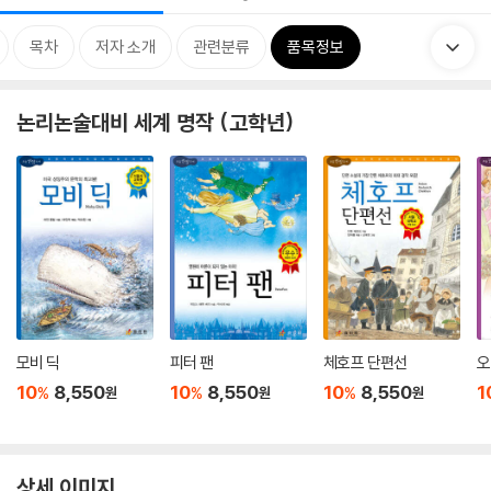
목차
저자 소개
관련분류
품목정보
논리논술대비 세계 명작 (고학년)
모비 딕
피터 팬
체호프 단편선
오
10
8,550
10
8,550
10
8,550
1
%
%
%
원
원
원
상세 이미지