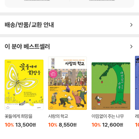
배송/반품/교환 안내
이 분야 베스트셀러
꽃들에게 희망을
사랑의 학교
아낌없이 주는 나무
레
10
13,500
10
8,550
10
12,600
1
%
%
%
원
원
원