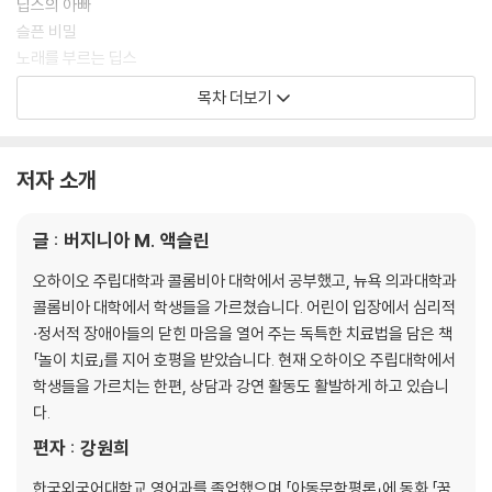
딥스의 아빠
슬픈 비밀
노래를 부르는 딥스
병정놀이
목차 더보기
정원사, 제이크 아저씨
선생님의 편지
어두운 기억
저자 소개
나는 지금 행복해요
미움과 용서
글 : 버지니아 M. 액슬린
둘만을 위한 방
사랑을 찾은 소년
오하이오 주립대학과 콜롬비아 대학에서 공부했고, 뉴욕 의과대학과
마지막 목요일
콜롬비아 대학에서 학생들을 가르쳤습니다. 어린이 입장에서 심리적
안녕, 딥스!
·정서적 장애아들의 닫힌 마음을 열어 주는 독특한 치료법을 담은 책
논리 논술 Level Up!
「놀이 치료」를 지어 호평을 받았습니다. 현재 오하이오 주립대학에서
학생들을 가르치는 한편, 상담과 강연 활동도 활발하게 하고 있습니
다.
편자 : 강원희
한국외국어대학교 영어과를 졸업했으며 「아동문학평론」에 동화 「꿈