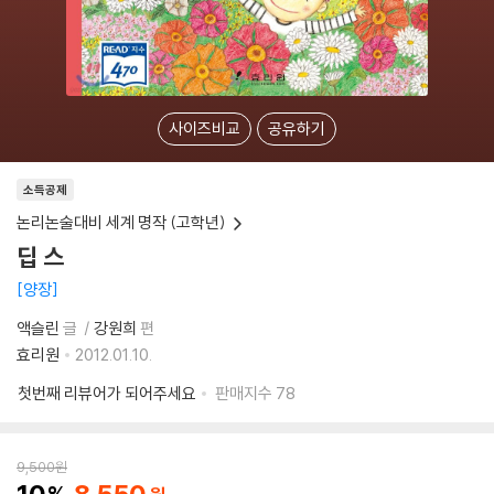
사이즈비교
공유하기
소득공제
논리논술대비 세계 명작 (고학년)
딥 스
양장
액슬린
글
강원희
편
효리원
2012.01.10.
첫번째 리뷰어가 되어주세요
판매지수
78
9,500
원