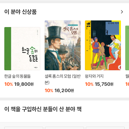
이 분야 신상품
한글 숲의 동물들
셜록 홈스의 모험 (일반
왕자와 거지
월
본)
10
19,800
10
15,750
1
%
%
원
원
10
16,200
%
원
이 책을 구입하신 분들이 산 분야 책