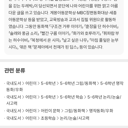
을 긷는 두레박」이 당선되면서 문단에 나와 어린이를 위한 맑고 아름
다운 글을 쓰고 있습니다. 계몽아동문학상·MBC장편동화대상·세종
아동문학상 등을 받았고, 교육방송과 교과서 집필 위원으로 활동하
였습니다. 그동안 동화책 「구조견 거루 이야기」 「훈장을 단 허수아비」
「술래와 풍금 소리」 「빨간 구름 이야기」 「화가와 호루라기」 「휘파람 부
는 허수아비」 「북청에서 온 사자」 「날고 싶은 나무」 「아침 풀잎은 눈부
시다」, 엮은 책 「문제아에서 천재가 된 딥스」 등이 있습니다.
관련 분류
국내도서
어린이
5-6학년
5-6학년 그림/동화책
5-6학년 명작
동화/우화
국내도서
어린이
5-6학년
5-6학년 학습
5-6학년 논리/논술/
사고력
국내도서
어린이
어린이 문학
그림/동화책
명작동화/우화
국내도서
어린이
초등학습
논리/논술/사고력