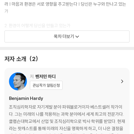
라 | 마음과 환경은 서로 영향을 주고받는다 | 당신은 누구와 만나고 있는
가
2. 환경이 어떻게 당신을 만들고 있는가
가능성은 환경에 따라 달라진다 | 환경에 순응하거나 끊임없이 맞서거나 |
목차 더보기
모든 환경은 상한선을 정해준다 | 우리의 가치는 상대적이다 | 당신의 역할
은 달라질 수 있다
저자 소개
2
3. 긍정적 스트레스를 주는 환경을 만들어라
스트레스와 회복이 모두 필요한 이유 | ‘자기 자신’에서 ‘환경’으로 초점 옮
기기
저
벤저민 하디
관심작가 알림신청
PART 2. 사람은 어디에서 성장하는가
4. 인생을 새롭게 들여다 보라
Benjamin Hardy
휴식과 회복의 시간이 필요한 까닭 | 인생의 리셋 시간을 만들어라 | 더 나
조직심리학자로 자기계발 분야 파워블로거이자 베스트셀러 작가이
은 삶을 위해 일기를 써라 | 일기 쓰기를 통해 주간 계획을 수립하라
다. 그는 미래의 나를 적용하는 과학 분야에서 세계 최고의 전문가다.
클램슨대학교에서 산업 및 조직심리학으로 박사 학위를 받았다. 현재
5. 자기만의 성지를 마련하라
라는 팟캐스트를 통해 미래의 자신을 명확하게 하고, 더 나은 결정을
사소한 오류가 대형 사고를 일으킨다 | 아침 루틴의 중요성 | 인생의 중요