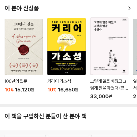
이 분야 신상품
100년의 질문
커리어 가소성
그렇게 일을 배웠고 그
일
렇게 일을 마쳤다 (큰글
서
10
15,120
10
16,650
%
%
원
원
자도서)
33,000
2
원
이 책을 구입하신 분들이 산 분야 책