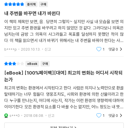
종이책
구매
내 주변을 바꾸면 내가 바뀐다
이 책의 제목만 보면, 음.. 당연히 그렇지~ 싶지만 사실 내 모습을 보면 의
지만 있고 주변 환경을 바꾸려고 하지 않았던 것 같다. 그러다보니 의욕은
넘치는데 금방 그 의욕이 사그라들고 목표를 달성하지 못했던 적이 많
다. 이 책을 읽으면서 내가 바뀌기 위해서는 내 주변을 바꿔야 한다는 사실
을 다시 상기했다. 내 주변에 부정적인 사람이 있으면 내가 부정적인 사람
b****p
2020.10.13.
신고
1
댓글
0
에게 물드는 것처
eBook
구매
[eBook] [100%페이백][대여] 최고의 변화는 어디서 시작되
는가
최고의 변화는 환경에서 시작된다고 한다. 사람은 의지나 노력만으로 환골
탈태하기는 너무 힘들다. 영웅조차도, 사회와 환경에 의한 산물이라고 한
다. 누구를 만나는지, 어디에 사는지, 작가는 이런 환경의 영향력에 대하여
이야기한다. 모든 환경적 요소를 다 바꿀 수는 없지만, 어느 정도는 내 뜻대
로 변화시킬 수 있다. 여행이나 일정한 휴식을 통해 절정체험(경험자에게
s***0
2018.08.08.
신고
1
댓글
0
신비롭고 마