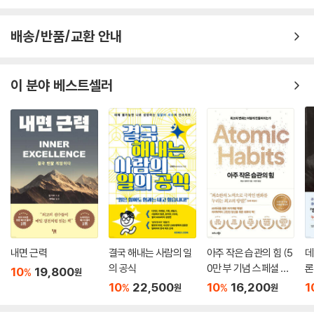
배송/반품/교환 안내
이 분야 베스트셀러
내면 근력
결국 해내는 사람의 일
아주 작은 습관의 힘 (5
데
의 공식
0만 부 기념 스페셜 에
론
10
19,800
%
원
디션)
무
10
22,500
10
16,200
1
%
%
원
원