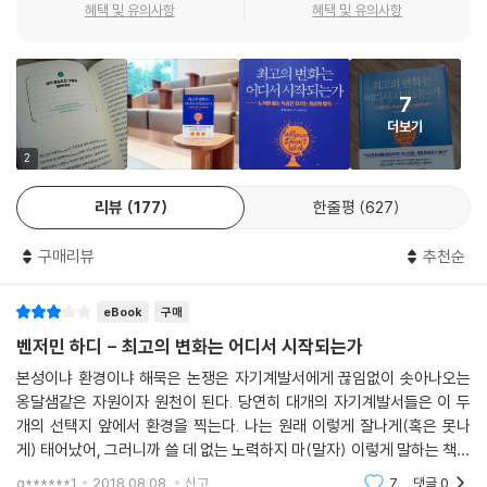
혜택 및 유의사항
혜택 및 유의사항
다른 일상을 살았던 저자는 놀라운 경험을 한다. 불행한 가정사로 인해 암
울하고 절망적인 어린 시절을 보냈지만 환경을 바꿈으로써 거기서 빠져나
와 전혀 다른 사람이 될 수 있었던 것이다. 이 경험을 통해 이런 극적인 변
화를 가능케 한 요인이 의지나 태도가 아니라 ‘환경’이라는 사실을 깨닫는
7
다. 이 책에는 저자가 자신의 삶을 통해 얻은 실질적 경험과 10여 년에 걸친
더보기
연구 결과가 구체적으로 집약되어 있다.
2
짐 론은 “우리는 가장 많이 어울리는 다섯 사람의 평균이 된다.”고 했으며,
찰스 다윈은 “가장 강한 종이 살아남는 것도, 가장 지능이 높은 종이 살아
리뷰
177
한줄평
627
남는 것도 아니다. 변화에 가장 잘 적응하는 종이 살아남는다.”라고 말했
다. 그만큼 그 사람이 놓여 있는 환경이 중요하다는 의미다. 맹자의 어머니
구매리뷰
추천순
가 자녀 교육을 위해 세 번이나 이사를 한 것도, 질 좋은 토양에 뿌리를 내
린 채 햇볕과 바람이 잘 통하는 곳에서 나무가 잘 자라는 것도 같은 맥락이
eBook
구매
다.
벤저민 하디 - 최고의 변화는 어디서 시작되는가
‘환경’이란 무엇을 의미하는가. 저자는 환경의 정의를 다음과 같이 내린다.
본성이냐 환경이냐 해묵은 논쟁은 자기계발서에게 끊임없이 솟아나오는
“우리는 모두 내부 환경과 외부 환경, 대인 관계 환경을 갖고 있다. 하지만
옹달샘같은 자원이자 원천이 된다. 당연히 대개의 자기계발서들은 이 두
이 책에서는 환경을 내부 환경이 아닌 외부 환경의 개념으로 사용했다. 예
개의 선택지 앞에서 환경을 찍는다. 나는 원래 이렇게 잘나게(혹은 못나
컨대 물리적인 주변 상황, 당신이 관계를 맺기로 선택한 사람들, 받아들인
게) 태어났어, 그러니까 쓸 데 없는 노력하지 마(말자) 이렇게 말하는 책이
정보, 섭취한 음식, 듣는 음악 등을 가리킨다.”
라면 에세이류나 블로그 포스팅이 될 것이기에. 그럼에도 불구하고 이 책
g******1
2018.08.08.
신고
7
댓글
0