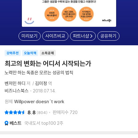
미리보기
사이즈비교
파트너샵
공유하기
강력추천
오늘의책
소득공제
최고의 변화는 어디서 시작되는가
노력만 하는 독종은 모르는 성공의 법칙
벤저민 하디
저
김미정
역
비즈니스북스
2018.07.14.
원제
Willpower doesn´t work
8.8
판매지수
720
804
베스트
국내도서 top100 2주