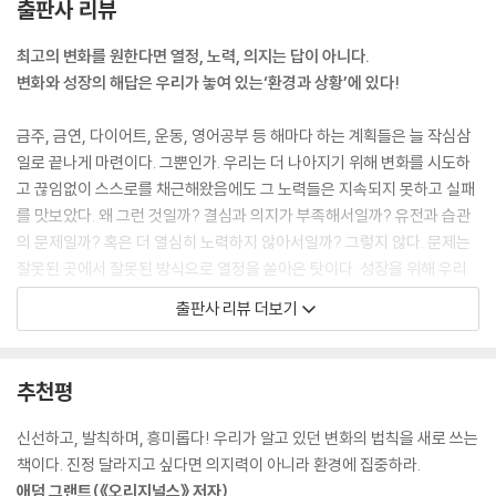
출판사 리뷰
경으로의 도약은 의지보다는 본능에 가까운, 마치 생존 기제와 같은 작용
이다. 당신은 새로운 역할과 새로운 환경에 즉시 적응할 수 있다. 그러므로
최고의 변화를 원한다면 열정, 노력, 의지는 답이 아니다.
어떤 사람이 되기 위해 미리 모든 자격을 갖추려고 노력하지 않아도 된다.
변화와 성장의 해답은 우리가 놓여 있는‘환경과 상황’에 있다!
대신에 그 사람이 될 자격을 얻게 해줄 환경을 만들도록 하라.
_[2. 환경이 어떻게 당신을 만들고 있는가]
금주, 금연, 다이어트, 운동, 영어공부 등 해마다 하는 계획들은 늘 작심삼
일로 끝나게 마련이다. 그뿐인가. 우리는 더 나아지기 위해 변화를 시도하
내 경우는 자동차 안이 나만의 공간, 일상의 성지다. 집에서 멀리 떨어진 곳
고 끊임없이 스스로를 채근해왔음에도 그 노력들은 지속되지 못하고 실패
에 주차했을 때만 그렇다. 그래서 나는 매일 아침 집에서 차를 몰고 나가 다
를 맛보았다. 왜 그런 것일까? 결심과 의지가 부족해서일까? 유전과 습관
른 동네에 주차시키거나 조금 일찍 운동하러 가서 체육관 앞에 차를 세운
의 문제일까? 혹은 더 열심히 노력하지 않아서일까? 그렇지 않다. 문제는
다. 그런 다음 20~30분 정도 좋은 책을 읽고, 일기를 쓰고, 기도를 하고,
잘못된 곳에서 잘못된 방식으로 열정을 쏟아온 탓이다. 성장을 위해 우리
명상을 한다. 이 시간은 어김없이 내게 영감을 주고, 내가 원하는 삶의 방향
에게 필요한 것은 의지, 노력, 열정이 아니라 ‘환경의 변화’다.
출판사 리뷰 더보기
으로 나를 움직이게 한다. 또한 한 달에 두세 번쯤은 몇 시간 동안 운전해서
기존의 자기계발서들은 변화와 성공을 위해 ‘개인의 의지력과 태도 변
개인적으로 의미 있거나 세상을 완전히 차단할 수 있는 장소를 찾는다.
화’라는 처방을 내려왔으나 《최고의 변화는 어디서 시작되는가》는 그동안
_[5. 자기만의 성지를 마련하라]
상식으로 여겨온 성공의 해법을 근본적으로 뒤엎으며 도발적인 주장을 내
추천평
놓는다. 이 책의 저자는 “삶의 환경과 조건을 바꾸면 애써 노력하지 않고도
한밤중에 간식을 먹는 경우, 당신이 오른손잡이라면 왼손으로 집어 먹는
쉽게 달라질 수 있다.”고 말하며 그 핵심 비밀을 책에서 밝힌다.
신선하고, 발칙하며, 흥미롭다! 우리가 알고 있던 변화의 법칙을 새로 쓰는
것과 같은 작은 변화로도 충동을 억제할 수 있다. … 중독도 다른 행동처럼
제아무리 의지력과 인내심이 강한 사람이라도 결국 시간이 가면 환경의 영
책이다. 진정 달라지고 싶다면 의지력이 아니라 환경에 집중하라.
환경의 영향을 받는다. 특정 상황에서는 중독이 기본 선택지지만 다른 상
향에 휩쓸릴 수밖에 없다. 핵심은 자신에게 도움이 되는 쪽으로 환경을 바
애덤 그랜트(《오리지널스》 저자)