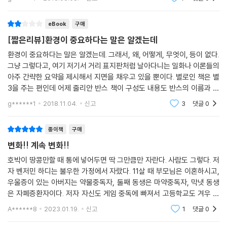
우리의 삶은 우리의 생각과 선택의 산물이다. 하지만 그 생각과 선택은 어
은 1/10 정도 읽은 양
디에서 온 것일까? 그것은 그동안 우리가 읽은 책, 경험, 가까이 한 사람들
eBook
구매
과 같은 특정한 환경 요소들을 마음이라는 정원에 심고 가꿔온 결과다. 현
실에 안주해 그대로 살고자 한다면 익숙한 것들을 선택해야 하지만 진정한
[짧은리뷰]환경이 중요하다는 말은 알겠는데
성장과 변화를 원한다면 성장점을 자극하는 환경, 변화를 이끄는 데 긍정
환경이 중요하다는 말은 알겠는데. 그래서, 왜, 어떻게, 무엇이, 등이 없다.
적인 영향을 주는 사람들을 만나기 위해 노력해야 한다.
그냥 그렇다고, 여기 저기서 거리 표지판처럼 날아다니는 일화나 이론들의
아주 간략한 요약을 제시해서 지면을 채우고 있을 뿐이다. 별로인 책은 별
내가 사는 공간, 만나는 사람, 접하는 정보, 먹는 음식…
3을 주는 편인데 어제 줄리안 반스 책이 구성도 내용도 반스의 이름과 기
우리 자신도, 우리의 삶도 스스로가 선택한 환경의 산물이다!
대에 못미쳐서 별3을 준것과 상대적 비교를 한다면 별1개로도 과하다. 이
g******1
2018.11.04.
신고
3
댓글
0
책이 별 2
인간은 고정불변의 존재가 아니다. 심리적으로나 지적·정서적·영적으로나
종이책
구매
환경이 유전보다 훨씬 중요하다. 스스로 어떤 사람이 될지 정하고 거기에
변화!! 계속 변화!!
맞게 환경을 리셋하면 수월하게 원하는 것을 얻을 수 있다. 나아가 우리가
애써 들이던 노력의 에너지를 다른 데 쓸 수 있다. 자, 무엇을 원하는지 목
호박이 땅콩만할 때 통에 넣어두면 딱 그만큼만 자란다. 사람도 그렇다. 저
자 벤저민 하디는 불우한 가정에서 자랐다. 11살 때 부모님은 이혼하시고,
표를 세워라! 그리고 목표 달성을 방해하는 주변의 환경과 소음을 제거하
우울증이 있는 아버지는 약물중독자, 둘째 동생은 마약중독자, 막냇 동생
고, 원하는 것을 얻기에 가장 좋은 곳으로 환경 설정을 하라! 그러면 저자
은 자폐증환자이다. 저자 자신도 게임 중독에 빠져서 고등학교도 겨우 졸
의 말처럼 자신의 나약한 의지력을 탓하지 않으면서도 원하는 목표를 향해
업하고 전문대학에 다니며 식당아르바이트를 전전하며 지내다 미국의 정
보다 쉽고, 빠르고, 확실하게 나아갈 수 있을 것이다.
A******8
2023.01.19.
신고
1
댓글
0
반대에 위치한 교