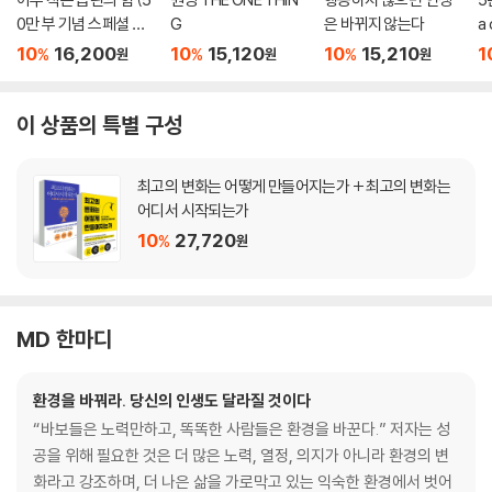
0만 부 기념 스페셜 에
G
은 바뀌지 않는다
a
디션)
정
10
16,200
10
15,120
10
15,210
1
%
%
%
원
원
원
이 상품의 특별 구성
최고의 변화는 어떻게 만들어지는가 + 최고의 변화는
어디서 시작되는가
10
27,720
%
원
MD 한마디
환경을 바꿔라. 당신의 인생도 달라질 것이다
“바보들은 노력만하고, 똑똑한 사람들은 환경을 바꾼다.” 저자는 성
공을 위해 필요한 것은 더 많은 노력, 열정, 의지가 아니라 환경의 변
화라고 강조하며, 더 나은 삶을 가로막고 있는 익숙한 환경에서 벗어