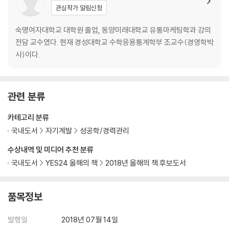
다 | 강제 기능을 통해 행동을 이끌어내라 | 몰입할 수 있는 상황을 만들어
관심작가 알림신청
라
숙명여자대학교 대학원 졸업, 동양미래대학교 유통마케팅학과 강의
10. 확실한 의도, 그 이상이 필요하다
전담 교수였다. 현재 경성대학교 수학응용통계학부 조교수(경영학박
유연한 학습자가 되어야 한다 | 변화를 위해 100퍼센트 전력투구하라 | 때
사)이다.
로는 자신을 몰아붙여야 한다 | 새로운 상황에 바로 뛰어들어라 | 부정적인
감정을 어떻게 할 것인가
관련 분류
11. 높은 목표에 맞춰 성장하라
자신의 실력보다 높은 수준의 목표를 설정하라 | 잘하는 사람들과 경쟁하
카테고리 분류
라 | 최고의 능력을 끌어내려면 공개적으로 경쟁하라 | 배운 것을 바로 활
국내도서
자기계발
성공학/경력관리
용하라 | 가장 훌륭한 멘토는 당신이 돈을 지불한 멘토다 | 반복을 통해 무
수상내역 및 미디어 추천 분류
의식 수준까지 학습하라 | 변화의 과정을 관찰하라 | 현장 경험과 실패가
필요하다 | 또 다른 성공을 위해 계속 변화하라 | 현재에 만족하거나 성공
국내도서
YES24 올해의 책
2018년 올해의 책 후보도서
에 취하지 마라 | 환경이 에너지를 만든다
품목정보
12. 당신이 지금 있는 곳이 미래를 바꾼다
새로운 세상에 알맞은 일하기 방식 | 환경을 바꾸면 에너지, 생산성, 창의
발행일
2018년 07월 14일
성이 향상된다 | 영리하게 삶을 변화시키는 기술 | 자기 혁신보다 주변 혁