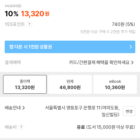
14,800
원
10
13,320
YES포인트
740원 (5%)
5만원 이상 구매 시 2천원 추가 적립
앱 다운 시 1천원 상품권
결제혜택
카드/간편결제 혜택을 확인하세요
종이책
원제
eBook
13,320
원
46,800
원
10,360
원
배송안내
서울특별시 영등포구 은행로 11(여의도동,
변경
일신빌딩)
배송비
유료
(도서 15,000원 이상 무료)