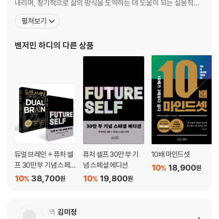
내리며, 정기적으로 삶의 방식을 도약하는 데 도움이 되는 실용적인
한 일에 먼저 집중하라 | 날마다 일기를 쓸 수 있는 자기만의 공간을 만들어
전략을 공유하고 있다. 그의 블로그는 2015~2018년 동안 글쓰기 플
펼쳐보기
라
랫폼인 ‘미디엄’에서 1위에 오르고, 1억 명이 넘는 사람들이 읽었으며,
〈하버드비즈니스리뷰〉, 〈뉴욕타임스〉, CNBC 등에 실렸다. 또한 〈포
벤저민 하디
의 다른 상품
6. 삶의 불필요한 것들을 덜어내라
브스〉, 〈허핑턴 포스트〉, 〈옵
변화에는 항상 어려움이 따른다 | 풍요로운 삶을 원한다면 불필요한 물건
들을 없애라 | 주의를 분산시키는 요인을 제거하라 | 목표에 전념할 수 있
게 나쁜 선택지를 제거하라 | 자신에게 해로운 사람을 멀리하라 | 필요한
일이라면 당장 실행하라
7. 기본 선택지를 변경하라
새로운 선택들이 고착되면 중독이 된다 | 유해한 환경에서 벗어나는 방법
8. 실패 상황에 대해 고민하라
부정적 자극에 미리 대처하라 | 나쁜 행동을 대체할 행동을 만들어라 | 목
듀얼 브레인 + 퓨처 셀
퓨처 셀프 30만 부 기
10배 마인드셋
표 달성 과정을 머릿속에서 시각화하라
프 30만 부 기념 스페
념 스페셜 에디션
10
18,900
%
원
셜 에디션 세트
10
38,700
10
19,800
%
%
원
원
PART 3. 최적의 환경을 설계하라
9. 환경에 ‘강제 기능’을 포함시켜라
최고의 성과를 가져오는 환경의 비밀 | 상황의 요구가 놀라운 능력을 만든
역
김미정