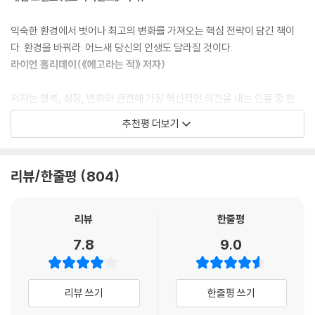
황에서는 중독이 선택지에 들어 있지도 않다. 흡연자도 특정 활동을 할 때
꾸는 것, 성장의 방향에 맞춰 환경 설정을 다시 하는 것이다. 일에 집중하고
또는 특정 상황에서는 흡연에 대한 생각조차 하지 않고 몇 시간을 보낼 수
싶다면 작업 공간에서 모든 방해물을 제거해야 한다. 건강을 지키고 싶다
익숙한 환경에서 벗어나 최고의 변화를 가져오는 핵심 전략이 담긴 책이
있다. 흡연자 대부분이 비행기를 타고 있는 동안에는 심한 흡연 욕구를 경
면 몸에 안 좋은 음식을 냉장고에서 몰아내야 한다. 창의적인 아이디어를
다. 환경을 바꿔라. 어느새 당신의 인생도 달라질 것이다.
험하지 않는다고 인정한다. 그 상황에서 흡연이 선택지가 될 수 없기 때문
얻고 싶다면 하루 이틀쯤 교외로 나가 휴식을 취해야 한다. 맨눈으로 명왕
라이언 홀리데이(《에고라는 적》 저자)
이다.
성을 보겠다고 하늘을 올려다봤자 명왕성을 볼 수 없다. 그럴 땐 의지력과
_[7. 기본 선택지를 변경하라]
긍정적인 마음가짐 대신 고성능 망원경이라는 도구를 활용해야 한다.
저자는 행복, 성장, 변화와 관련해 가장 혁신적인 의견을 내는 인물 중 한
이 책은 원하는 바를 성취할 수 있도록 의도적으로 환경을 조성하는 방법
명이다. 우리가 성공하기 위해 알아야 할 가장 확실하고 빠른 길을 알려준
--- 본문 중에서
추천평 더보기
을 알려준다. 또한 환경이 우리에게 어떤 영향을 미치고 우리 삶을 어떻게
다.
변화시키는지, 그 이유를 다양한 이론과 예시를 통해 설명한다. 아주 작은
아리아나 허핑턴([허핑턴포스트] 미디어그룹 회장)
습관 또는 일상의 변화에서부터 삶의 패러다임 전환을 원하는 이들까지 이
리뷰/한줄평
804
책을 통해 보다 쉽고 확실한 변화의 해법을 얻게 될 것이다.
알코올 중독 아버지, 마약 중독 동생, 게임 중독이었던 저자…
리뷰
한줄평
불행한 가정사를 극복하고 새로운 삶으로 리셋한 비결이 고스란히 담긴
7.8
9.0
책!
저자가 열한 살 때 부모님이 이혼했으며, 아버지는 알코올 중독, 동생은 마
리뷰 쓰기
한줄평 쓰기
약 중독, 저자는 게임에 빠져 있었다. 20년을 그렇게 살다가 어느 날, 저자
는 배낭을 메고 고향 반대편으로 떠난다. 2년 동안 기존의 환경에서 벗어나