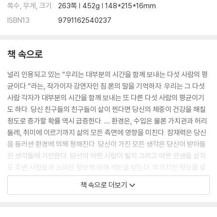
쪽수, 무게, 크기
263쪽 | 452g | 148*215*16mm
신
ISBN13
9791162540237
13. 누구와 함께하느냐가 다른 결과를 만든다
독특한 연상이 혁신적 결과물을 낳는다 | 최고의 기업가들이 활용하는 협
책 속으로
업의 힘 | 달라지고 싶다면 지금의 환경에서 벗어나라
널리 인용되고 있는 “우리는 대부분의 시간을 함께 보내는 다섯 사람의 평
14. 어제처럼 살지 않기로 결심하라
균이다.”라는, 작가이자 강연자인 짐 론의 말을 기억하자. 우리는 그 다섯
과거를 기억하되 얽매이지 마라 | 오늘과 다른 내일을 만들어라
사람 각자가 대부분의 시간을 함께 보내는 또 다른 다섯 사람의 평균이기
도 하다. 당신 친구들의 친구들이 살이 찐다면 당신의 체중이 건강을 해칠
에필로그_ 늘 가던 길을 걸으면 인생은 달라지지 않는다
정도로 증가할 확률 역시 급증한다. … 환경은, 수입은 물론 가치관과 허리
둘레, 취미에 이르기까지 삶의 모든 측면에 영향을 미친다. 잠재력은 당신
을 둘러싼 환경에 의해 정해진다. 당신이 가진 모든 생각은 당신이 받아들
인 생각들에 기인한다. 당신이 어떤 사람이 될지 그리고 어떤 인생을 살지
도 주변 사람들과 소비한 정보에 의해 제한을 받는다. 무가치한 정보를 넣
으면 무가치한 결과가 나온다.
책 속으로 더보기
_[1. 모든 영웅은 상황의 산물이다]
인생에서 만나는 그 어떤 문제도 결코 완벽히 대비할 수는 없다. 새로운 환