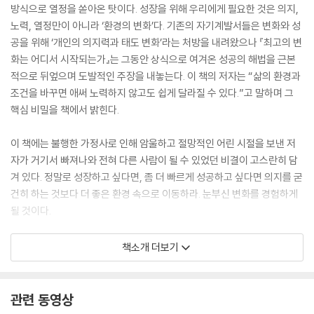
방식으로 열정을 쏟아온 탓이다. 성장을 위해 우리에게 필요한 것은 의지,
노력, 열정만이 아니라 ‘환경의 변화’다. 기존의 자기계발서들은 변화와 성
공을 위해 ‘개인의 의지력과 태도 변화’라는 처방을 내려왔으나 『최고의 변
화는 어디서 시작되는가』는 그동안 상식으로 여겨온 성공의 해법을 근본
적으로 뒤엎으며 도발적인 주장을 내놓는다. 이 책의 저자는 “삶의 환경과
조건을 바꾸면 애써 노력하지 않고도 쉽게 달라질 수 있다.”고 말하며 그
핵심 비밀을 책에서 밝힌다.
이 책에는 불행한 가정사로 인해 암울하고 절망적인 어린 시절을 보낸 저
자가 거기서 빠져나와 전혀 다른 사람이 될 수 있었던 비결이 고스란히 담
겨 있다. 정말로 성장하고 싶다면, 좀 더 빠르게 성공하고 싶다면 의지를 굳
건히 하는 것보다 더 좋은 환경 속으로 이동하라. 눈부신 변화를 경험하게
될 것이다.
원하는 바를 성취할 수 있도록 의도적으로 환경을 조성하는 방법을 알려준
책소개 더보기
다. 또한 환경이 우리에게 어떤 영향을 미치고 우리 삶을 어떻게 변화시키
는지, 그 이유를 다양한 이론과 예시를 통해 설명한다. 아주 작은 습관 또는
일상의 변화에서부터 삶의 패러다임 전환을 원하는 이들까지 이 책을 통해
관련 동영상
보다 쉽고 확실한 변화의 해법을 얻게 될 것이다.