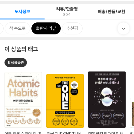
리뷰/한줄평
도서정보
배송/반품/교환
804
책 속으로
출판사 리뷰
추천평
이 상품의 태그
#생활습관
아주 작은 습관의 힘 (5
원씽 THE ONE THIN
행동하지 않으면 인생
5