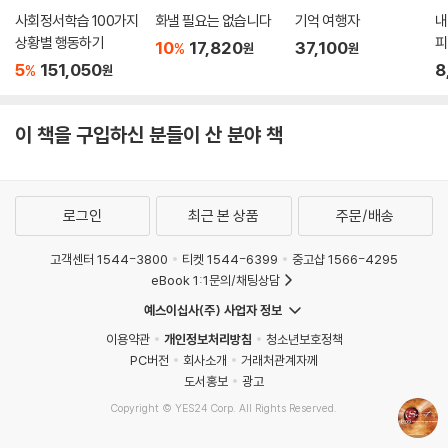
사회정서학습 100가지
화낼 필요는 없습니다
기억 여행자
내
상황별 행동하기
피
10
17,820
37,100
%
원
원
5
151,050
8
%
원
이 책을 구입하신 분들이 산 분야 책
로그인
최근 본 상품
주문/배송
고객센터 1544-3800
티켓 1544-6399
중고샵 1566-4295
eBook 1:1문의/채팅상담
예스이십사(주) 사업자 정보
이용약관
개인정보처리방침
청소년보호정책
PC버전
회사소개
거래처관계자께
도서홍보
광고
Copyright © YES24 Corp. All Rights Reserved.
MATOM4