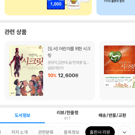
관련 상품
[도서]
어린이를 위한 시크
릿
윤태익,김현태 글/한재홍 일러
스트/강성남 만화
살림어린이
10
12,600
%
원
리뷰/한줄평
도서정보
배송/반품/교환
917
차
저자 소개
관련분류
품목정보
출판사 리뷰