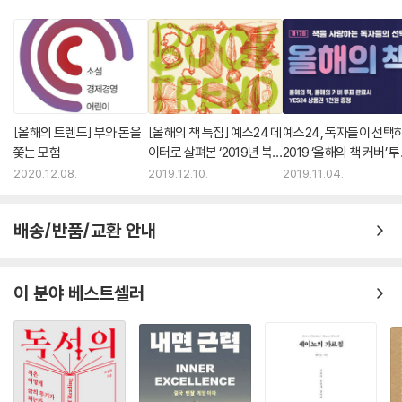
[올해의 트렌드] 부와 돈을
[올해의 책 특집] 예스24 데
예스24, 독자들이 선택
쫓는 모험
이터로 살펴본 ‘2019년 북
2019 ‘올해의 책 커버’ 
트렌드’
실시
2020.12.08.
2019.12.10.
2019.11.04.
배송/반품/교환 안내
이 분야 베스트셀러