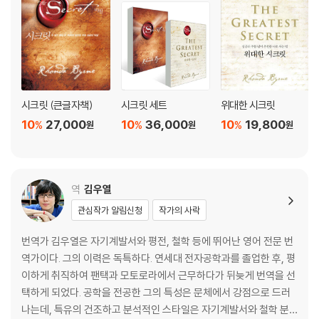
시크릿 (큰글자책)
시크릿 세트
위대한 시크릿
10
27,000
10
36,000
10
19,800
%
%
%
원
원
원
역
김우열
관심작가 알림신청
작가의 사락
번역가 김우열은 자기계발서와 평전, 철학 등에 뛰어난 영어 전문 번
역가이다. 그의 이력은 독특하다. 연세대 전자공학과를 졸업한 후, 평
이하게 취직하여 팬택과 모토로라에서 근무하다가 뒤늦게 번역을 선
택하게 되었다. 공학을 전공한 그의 특성은 문체에서 강점으로 드러
나는데, 특유의 건조하고 분석적인 스타일은 자기계발서와 철학 분