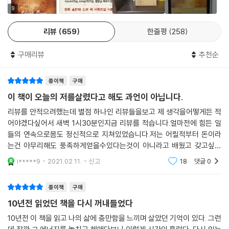
줄여야 하는 상황이 발생한다는 것이다. 이 책의 저자는 ‘몸무게를 줄여야
9
해’라는 생각에 집중하지 말고 ‘날씬해지는 생각’에 초점을 맞추라고 말한
리뷰
659
한줄평
258
다. 먼저 자신이 원하는 몸무게를 정한 후, 그리고 자신이 이미 완벽한 몸무
게에 이른 것처럼 믿고, 그 멋진 느낌을 머리에서 그리고 받으라는 것이다.
구매리뷰
추천순
소원을 이루는 강력한 도구
종이책
구매
원하는 것을 이루기 위해 우리가 쉽게 적용할 수 있는 두 가지 방법이 소개
된다. 첫 번째는 ‘감사하기’다. 예를 들어 감사해야 할 일들의 목록을 작성
이 책이 오늘의 저를살렸다고 해도 과언이 아닙니다.
하면, 목록을 작성하기 전에는 자신에게 부족한 점들이나 불평이나 문제에
리뷰를 안적으려했는데 별점 하나인 리뷰들을보고 제 생각을어떻게든 적
초점을 맞추다가도, 작성하고 나면 다른 방향으로 가게 된다. 즉 사고방식
어야겠다싶어서 새벽 1시30분인지금 리뷰를 적습니다.얼마전에 힘든 일
도 긍정적인 방향으로 바뀌기 시작한다. 지금 있는 것들에 감사하라. 고마
들의 연속으로몸도 정신적으로 지쳐있었습니다.저는 어릴적부터 돈이라
운 모든 일에 대해 생각해 보면 놀랍게도 감사해야 할 일들이 끊임없이 꼬
는건 아무리해도 풍족하게얻을수있다는것이 아니라고 배웠고 갖고싶은
리를 물고 이어질 것이다.
것, 하고싶은것은 쉽게 포기하는법부터 배웠습니다.그래서 그런지 결혼하
i*****9
2021.02.11.
신고
18
댓글
0
고나서도 늘 저는돈에
두 번째 도구인 ‘그림 그리기...
종이책
구매
10년전 읽었던 책을 다시 꺼내들었다
10년전 이 책을 읽고 나의 삶에 충만함을 느끼며 살았던 기억이 있다. 그런