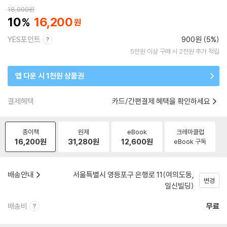
18,000
원
10
16,200
YES포인트
900원 (5%)
5만원 이상 구매 시 2천원 추가 적립
앱 다운 시 1천원 상품권
결제혜택
카드/간편결제 혜택을 확인하세요
종이책
원제
eBook
크레마클럽
16,200
원
31,280
원
12,600
원
eBook 구독
배송안내
서울특별시 영등포구 은행로 11(여의도동,
변경
일신빌딩)
배송비
무료