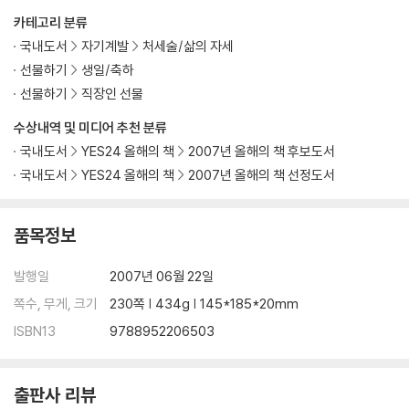
카테고리 분류
국내도서
자기계발
처세술/삶의 자세
선물하기
생일/축하
선물하기
직장인 선물
수상내역 및 미디어 추천 분류
국내도서
YES24 올해의 책
2007년 올해의 책 후보도서
국내도서
YES24 올해의 책
2007년 올해의 책 선정도서
품목정보
발행일
2007년 06월 22일
쪽수, 무게, 크기
230쪽 | 434g | 145*185*20mm
ISBN13
9788952206503
출판사 리뷰