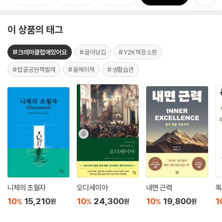
이 상품의 태그
#크레마클럽에있어요
#끌어당김
#Y2K책장소환
#탑골공원책벌레
#올해의책
#생활습관
니체의 초월자
오디세이아
내면 근력
독
10
15,210
10
24,300
10
19,800
1
%
%
%
원
원
원