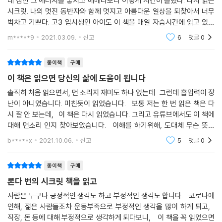
데 잠깐 그 에너지를 놓치고 헤매다보니 이렇게 시간이 흘렀다. 다시 읽는
시크릿. 나의 멋진 동반자와 함께 멋지고 아름다운 일상을 되찾아서 너무
벅차고 기쁘다. 고3 입시생인 아이도 이 책을 매일 자습시간에 읽고 있는
데 충만하고 벅찬마음으로 하루를 시작하는데 더없이 도움이 될것 같다.
m*****9
2021.03.09.
신고
6
댓글
0
앞으로도 모든
종이책
구매
이 책은 읽으면 당신의 삶에 도움이 됩니다
솔직히 처음 읽으면서, 먼 소리지 재미도 하나 없는데 그런데 흡입력이 장
난이 아니였습니다. 미친듯이 읽었습니다. 보통 저는 한 번 읽은 책은 다
시 잘 안 보는데, 이 책은 다시 읽었습니다. 그리고 유튜브에서도 이 책에
대해 먼소리 인지 찾아보았습니다. 이해를 하기위해, 도대체 무슨 뜻이
지? 끌어당김에 법칙? 그런데, 어느순간부터 제가 공책에 먼가를 적기
b*****x
2021.10.06.
신고
5
댓글
0
종이책
구매
론다 번의 시크릿 책을 읽고
사람은 누구나 긍정적인 생각도 하고 부정적인 생각도 합니다. 코로나에
인해, 젊은 사람들조차 운동부족으로 부정적인 생각을 많이 하게 되고,
직장, 돈 등에 대해 부정적으로 생각하게 되다보니, 이 책을 꼭 읽었으면