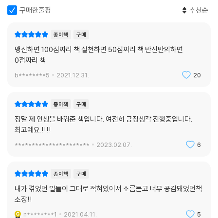
구매한줄평
추천순
종이책
구매
맹신하면 100점짜리 책 실천하면 50점짜리 책 반신반의하면
0점짜리 책
b********5
2021.12.31.
20
종이책
구매
정말 제 인생을 바꿔준 책입니다. 여전히 긍정생각 진행중입니다.
최고예요.!!!!
**********************
2023.02.07.
6
종이책
구매
내가 겪었던 일들이 그대로 적혀있어서 소름돋고 너무 공감돼었던책.
소장!!
n********1
2021.04.11.
5