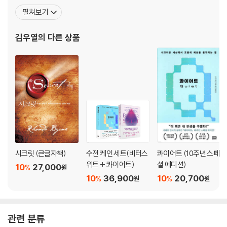
야의 책들을 군더더기 없이 담백하게 만들어준다. 그는 번역에 대한
펼쳐보기
확고한 철학으로 활발한 활동을 하고 있다. 번역가 지망생을 위한 사
이트 '주간번역가' 카페지기, 번역 전문 편지 [주간번역]의 발행인, 독
김우열
의 다른 상품
자와 번역가가 함께하는 책 이야기 '왓북' 공동 운영
시크릿 (큰글자책)
수전 케인 세트(비터스
콰이어트 (10주년 스페
위트 + 콰이어트)
셜 에디션)
10
27,000
%
원
10
36,900
10
20,700
%
%
원
원
관련 분류