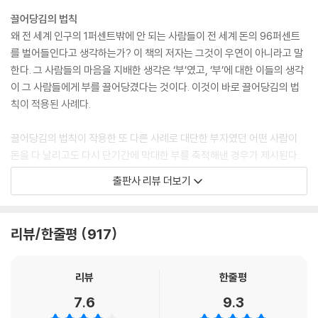
끌어당김의 법칙
왜 전 세계 인구의 1퍼센트밖에 안 되는 사람들이 전 세계 돈의 96퍼센트
를 벌어들인다고 생각하는가? 이 책의 저자는 그것이 우연이 아니라고 말
한다. 그 사람들의 마음을 지배한 생각은 ‘부’였고, ‘부’에 대한 이들의 생각
이 그 사람들에게 부를 끌어당겼다는 것이다. 이것이 바로 끌어당김의 법
칙이 적용된 사례다.
끌어당김의 법칙이 작용한 또 다른 사례로 대단한 부자였던 어떤 사람이
돈을 다 날리고도 다시 단기간에 막대한 부를 축적해낸 경우가 제시된다.
애초에 부자가 됐을 때도 바로 그 방법을 썼을 터. 그러고 나서 돈을 잃어버
출판사 리뷰 더보기
리면 어쩌나 하는 두려움이 마음속에 들어오게 되었고, 시간이 흘러 그 두
려움이 마음에 가득해졌다. ‘부’를 생각하는 쪽에서 ‘손실’을 생각하는 쪽으
로 옮겨가서, 결국 실제로 잃어버리고 만 것이다. 하지만 다 잃고 나자 더
리뷰/한줄평
917
이상 잃어버린다는 두려움이 없어지게 되었고, 다시 ‘부’를 생각하는 쪽으
로 기울어졌다. 그들은 그렇게 해서 부를 되찾았다.
리뷰
한줄평
간절히 원하면 이루어진다
7.6
9.3
이 책에서 말하고자 하는 것은 긍정적인 생각과 간절한 믿음이 만났을 때