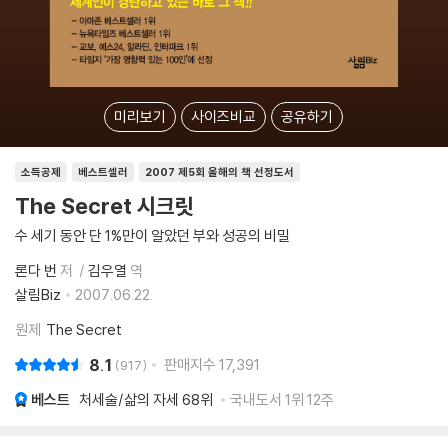
미리보기
사이즈비교
공유하기
소득공제
베스트셀러
2007 제5회 올해의 책 선정도서
The Secret 시크릿
수 세기 동안 단 1%만이 알았던 부와 성공의 비밀
론다 번
저
김우열
역
살림Biz
2007.06.22.
원제
The Secret
8.1
판매지수
17,391
917
베스트
처세술/삶의 자세
68위
국내도서 1위 12주