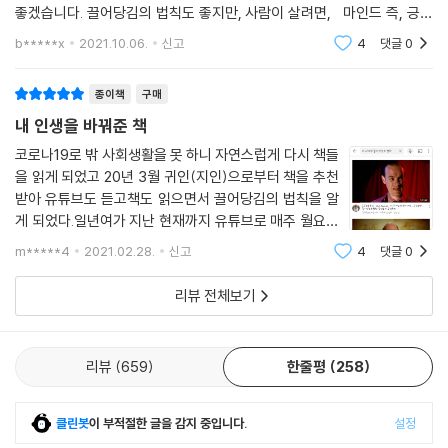
좋겠습니다. 끌어당김의 법칙도 좋지만, 사람이 살려면, 마인드 즉, 긍정
적인 사고를 해야지만 살아갈 수 있습니다. 긍정적으로 생각하세요. 자
b*****x
2021.10.06.
신고
4
댓글
0
종이책
구매
내 인생을 바꿔준 책
코로나19로 밖 사회생활을 못 하니 자연스럽게 다시 책들
을 읽게 되었고 20년 3월 귀인(지인)으로부터 책을 추천
받아 유튜브도 듣고책도 읽으면서 끌어당김의 법칙을 알
게 되었다.일년여가 지난 현재까지 유튜브로 매주 월요일
아침 영상을 듣고리마인드하고 있으며, 필사도 하면서 더
m*****4
2021.02.28.
신고
4
댓글
0
욱 강화하고 있다.이 책을 알게 된 나는 정말 행복한 행운
아이다. 주위에서 지인분들이 한결같이 피드
리뷰 전체보기
리뷰
659
한줄평
258
클린봇
이 부적절한 글을 감지 중입니다.
설정