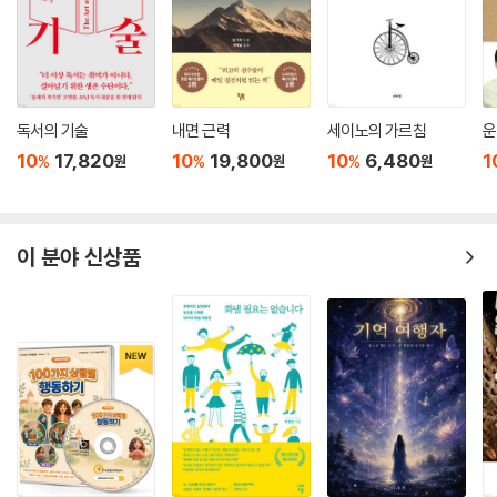
독서의 기술
내면 근력
세이노의 가르침
운
10
17,820
10
19,800
10
6,480
1
%
%
%
원
원
원
이 분야 신상품