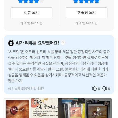
강력한 힘을 발휘한다는 것이다. 미래의 삶을 창조하는 원동력이 ‘당신’ 안
에 있다는 믿음은 원하는 것을 실제로 이루어지게 하는 창조력을 지닌다.
리뷰 쓰기
한줄평 쓰기
이 강력한 법칙의 힘은 잘못된 사례들을 생각해보면 더 쉽게 이해된다. ‘난
혜택 및 유의사항
혜택 및 유의사항
안돼’ ‘난 할 수 없어’라는 부정적인 생각은 결국 그 사람이 원하지 않던 일
을 끌어당기는 셈이다. 누구라도 일이 계속 꼬이는 상황이나 시기를 보낸
적이 있을 것이다. 이런 연쇄반응은 당신이 인식했든 못했든, 고작 생각 하
AI가 리뷰를 요약했어요!
나에서 비롯된 것이다. 나쁜 생각 하나가 그와 같은 생각을 더 끌어당기고,
"시크릿"은 오프라 윈프리 쇼를 통해 처음 접한 긍정적인 사고의 중요
거기에 갇혀서 결국 나쁜 일이 벌어지고 만 것이다.
성을 강조하는 책이다. 이 책은 원하는 것을 생각하면 실제로 이루어
질 수 있다는 충격적인 사실을 전하며, 긍정적인 마음가짐이 성공에
소원을 이루는 법칙
얼마나 중요한지를 깨닫게 한다. 또한, 불확실한 미래에 대한 회의가
이 책의 저자는 우리 내면의 숨겨진 힘을 잘 활용하면, 우리가 원하는 것들
성공을 방해할 수 있음을 상기시키며, 긍정적이고 낙천적인 마음가
을 이룰 수 있다고 말한다. 소망을 이루는 법칙은 세 단계로 구분된다. ‘원
짐을 가지는 것이 목표 달성에 필수적임을 강조한다.
하기, 믿기, 받기’가 그것이다. 이 단계를 이해할 수 있는 쉬운 예로 ‘체중 줄
AI 리뷰가 도움이 되었나요?
0
0
이기’가 언급된다.
이 책의 저자는 사람들이 다이어트에 실패하는 이유는, 누군가 과체중일
9
경우 그 사람이 인식하든 못하든 스스로 ‘살찌는 생각’을 했기 때문이라고
더보기
말한다. 몸무게 줄이기에 초점을 맞추기 때문에 필연적으로 계속 몸무게를