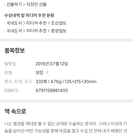
선물하기
직장인 선물
수상내역 및 미디어 추천 분류
국내도서
미디어 추천
조선일보
국내도서
미디어 추천
중앙일보
품목정보
발행일
2016년 07월 12일
판형
양장
쪽수, 무게, 크기
332쪽 | 476g | 135*215*30mm
ISBN13
9791158881405
책 속으로
나는 혈관을 제대로 볼 수 없는 상태로 수술하는 중이다. 그러니 이성과 기
술을 넘어선 어떤 가능성을 향해 마음을 열고 수십 년 전에 내가 배웠던 것