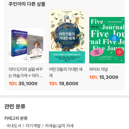
주민아
의 다른 상품
견한 11가지 삶의 비밀』, 『나눔의 행복』,
닥터 도티의 삶을 바꾸
어린것들의 거대한 세
파이브 저널
는 마술가게 + 닥터 도
계
10
15,300
%
원
티의 마인드 매직 세트
10
35,100
10
19,800
%
%
원
원
관련 분류
카테고리 분류
국내도서
자기계발
처세술/삶의 자세