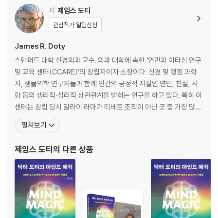
9장 무(無)의 제국 242
저
제임스 도티
관심작가 알림신청
3부 마음의 비밀 259
James R. Doty
10장 포기하기 261
스탠퍼드 대학 신경외과 교수. 의과 대학에 속한 ‘연민과 이타심 연구
11장 마음이 새기는 글자 275
및 교육 센터(CCARE)’의 창립자이자 소장이다. 신경 및 행동 과학
12장 연민을 세상에 드러내는 법 294
자, 생물의학 연구자들과 함께 인간의 긍정적 자질인 연민, 친절, 사
13장 신의 얼굴 312
랑 등의 생리적·심리적 상관관계를 밝히는 연구를 하고 있다. 특히 이
센터는 창립 당시 달라이 라마가 티베트 조직이 아닌 곳 중 가장 많은
감사의 말 322
돈을 후원한 사실로도 유명하다. 또한 전 세계 여러 의료 시설에 기부
펼쳐보기
"
를 하고 여러 대학에 학생 장학금과 특별 교수직 기금을 기부해 온 자
선활동가로 명성이 높으며, 현재 ‘컴패션 인터내셔널(Charter for C
제임스 도티
의 다른 상품
ompassion Inter