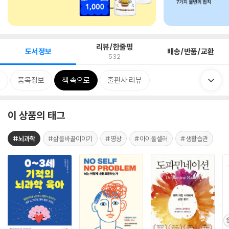
리뷰/한줄평
도서정보
배송/반품/교환
532
류
품목정보
책 속으로
출판사 리뷰
이 상품의 태그
#뇌과학
#삶을바꿀이야기
#명상
#아이돌셀러
#생활습관