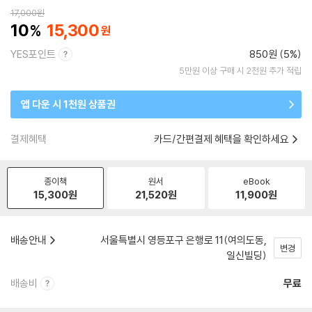
17,000
원
10
15,300
YES포인트
850원 (5%)
5만원 이상 구매 시 2천원 추가 적립
앱 다운 시 1천원 상품권
결제혜택
카드/간편결제 혜택을 확인하세요
종이책
원서
eBook
15,300
원
21,520
원
11,900
원
배송안내
서울특별시 영등포구 은행로 11(여의도동,
변경
일신빌딩)
배송비
무료