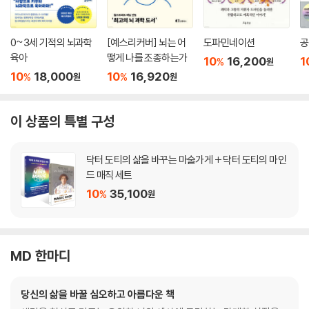
0~3세 기적의 뇌과학
[예스리커버] 뇌는 어
도파민네이션
공
육아
떻게 나를 조종하는가
10
16,200
1
%
원
10
18,000
10
16,920
%
%
원
원
이 상품의 특별 구성
닥터 도티의 삶을 바꾸는 마술가게 + 닥터 도티의 마인
드 매직 세트
10
35,100
%
원
MD 한마디
당신의 삶을 바꿀 심오하고 아름다운 책