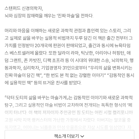
스탠퍼드 신경의학자,
뇌와 심장의 잠재력을 깨우는 ‘진짜 마술’을 전하다.
머리와 마음을 이해하는 새로운 과학적 관점과 흡인력 있는 스토리, 그리
고 실제로 삶을 바꾸는 실용적 비법까지 두루 담긴 이 책은 출간 전부터 그
가치를 인정받아 20개국에 판권이 판매되었고, 출간과 동시에 뉴욕타임
스 베스트셀러에 올랐다. 또한 달라이 라마, 틱낫한, 아리아나 허핑턴, 애
덤 그랜트, 존 카밧진, 디팩 초프라 등 이 시대의 위대한 스승, 뇌의학자, 행
동과학자, 심리학자, 기업경영자 31인으로부터 “우리의 삶을 변화시키는
진짜 마술이 담긴 책”, “한 번도 본 적 없는 강렬한 이야기” “감동적인 동시
에 실용적인 책” 등의 뜨거운 찬사를 받았다.
『닥터 도티의 삶을 바꾸는 마술가게』는 감동적인 이야기와 새로운 과학적
탐구, 그리고 실용적인 마술 비법이 교차하며 전개되는 독특한 형식의 ‘페
이지 터너’다. 이 책의 저자이자 주인공인 짐 도티는 어린 시절 캘리포니아
고원 사막 지역 랭커스터의 가난한 가정에서 자랐다. 아버지는 알코올 중
독자였고, 어머니는 뇌졸중과 만성 우울증으로 자살 시도를 일삼았다. 자
존감 없는 아이였던 그가 자신의 존재를 특별하다고 느끼는 유일한 순간은
책소개 더보기