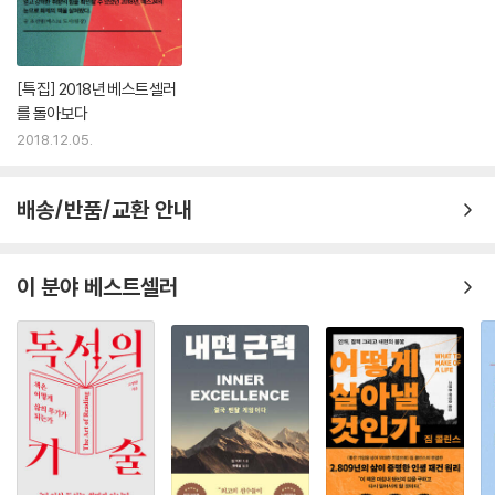
연민과 친절의 힘을 보여 주는 가슴 따뜻한 회고록. 닥터 도티는 극복할 수
없는 것처럼 보이던 난관을 딛고 성장하고, 자신의 삶을 바꾼 선물을 받고
서 눈부신 성공을 거둔다. 그러나 그 모든 것을 다 잃어버린 후, 결국 심장
[특집] 2018년 베스트셀러
과 뇌가 똑같은 역할을 해야만 인간의 정신이 제대로 형성될 수 있다는 이
를 돌아보다
야기를 감동적으로 전한다.
2018.12.05.
- 애덤 그랜트, 와튼스쿨 조직심리학교수, 『오리지널스』 저자
회고록이자 과학적 탐구가 가득 담긴 책. 감성과 발견이 어우러진 강렬한
배송/반품/교환 안내
작품이다. 이 책은 우리 안에 작은 마술가게, 우리가 필요할 때면 언제든지
돌아갈 수 있는 고요함과 아름다움이 깃든 공간이 이미 내재되어 있음을
알려 준다. 그러니 닥터 도티가 이 책을 통해 강렬하게 증명하듯이 우리는
이 분야 베스트셀러
그저 그 문을 열고 스스로 들어가기만 하면 된다.
- 아리아나 허핑턴, 허핑턴 포스트 미디어그룹 회장, 『제3의 성공』 저자
진정한 치유는 몸과 마음에 동시에 작용한다. 사랑과 연민을 경험할 때, 사
람의 몸은 항상성과 자율규제 상태로 옮겨 간다. 스스로를 치유하면 곧 타
인을 치유하는 것이다. 타인을 치유하면 곧 나를 치유하는 것이 된다. 친절
과 연민이 깃든 행동은 세상을 향한 진정한 치유 행위다. 저자는 이 특별한
책 안에서 독자들에게 바로 그 방식을 보여 준다.