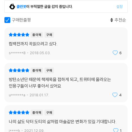
각한 훈련법으로, 자신이 가장 원하는 것에 집중하게 하여, 배우고, 수행하
클린봇
이 부적절한 글을 감지 중입니다.
설정
고, 꿈을 실현하는 기능을 향상시키는 효과가 있었다.
구매한줄평
추천순
하지만 루스의 진정한 가르침은 여기서 끝이 아니었다. 이 세상에서 진정
자신이 원하는 일을 이루기 위해서는 분리하고 획득하려는 속성을 지닌 뇌
종이책
구매
의 기능만을 써서는 안 되고, 연결하고 나누려는 심장의 힘을 같이 써야 한
컴백전까지 꼭읽으려고 샀다.
다는 것이다. 뇌에는 원하는 것을 만들어 내는 능력이 있지만, 그럴 만한 가
s******8
2018.05.03.
6
치 있는 일이 무엇인지 알려 주는 것은 바로 심장이기 때문이다. 뇌와 심장
이 협업할 때 인간은 연민, 겸손, 친절, 진정성, 사랑, 용서 등의 가치를 품
게 되고 비로소 마음의 문을 열게 된다. 루스가 아무 이유 없이 어린 도티를
종이책
구매
도와주었듯이, 우리가 삶을 더 나은 방향으로 바꾸는 유일한 방법은 다른
방탄소년단 때문에 책제목을 접하게 되고, 트위터에 올라오는
사람들의 삶을 바뀌게 하는 것, 즉 세상에 대한 공감과 연민의 힘을 갖는 것
인용구들이 너무 좋아서 샀어요
이다. 이 연민이 바로 각자 마음의 상처뿐 아니라 주변 사람들의 마음까지
u******a
2018.01.17.
4
치유하는 진정한 마술임을 저자는 열정적으로 전한다. 연민 가득한 마음과
담대한 영혼으로 살아가는 힘을 강렬히 증명하는 『닥터 도티의 삶을 바꾸
는 마술가게』는 삶의 방향을 잃고 혼란스러워하는 현대인들에게 나아가야
종이책
구매
할 방향을 알려주는 소중한 지침이 되어 줄 것이다.
나의 삶도 닥터 도티의 삶처럼 마술같은 변화가 있길 기대합니다.
i****h
2021.12.09.
1