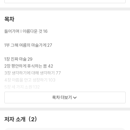
마술을 연습할 때뿐이다. 하지만 열두 살 되던 어느 여름날, 그는 우연히 들
른 동네 마술가게에서 루스라는 할머니를 만나 눈속임이 아닌 정말로 자신
을 특별하게 만드는 마술을 배우게 된다. 그것은 바로 뇌와 마음의 힘을 조
목차
절하여 현재의 고통을 완화하고 자신의 소망을 구체적으로 실현하는 놀라
운 비법이었다.
들어가며 | 아름다운 것 16
이 경험을 통해 그는 저명한 신경외과 의사이자, 의료용 기계 ‘사이버나이
1부 그해 여름의 마술가게 27
프’를 생산하는 만든 ‘에큐레이’사를 이끄는 기업가로 성공한다. 어린 시절
소원 목록에 적었던 대로 의사가 되었으며, 7,500만 불의 자산을 소유한
1장 진짜 마술 29
부자가 되었다. 하지만 루스의 가르침을 잊고 방탕하게 살다가 일생일대의
2장 평안하게 휴식하는 몸 42
위기를 맞는다. 그제야 도티는 마술의 가장 중요한 의미를 깨닫고는 비로
3장 생각하기에 대해 생각하기 77
소 세상과 더불어 자신의 꿈을 실현하는 삶을 살기 시작한다. 그리고 삶의
4장 아픔을 안고 성장하기 103
고비 때마다 나아갈 방향을 이끌어 주었던 ‘루스의 마술’에 대한 과학적 근
5장 세 가지 소원 132
거를 밝히기 위해, 또 이를 더 많은 사람들과 함께 나누기 위해 이 책을 세
목차 더보기
상에 펴냈다.
2부 뇌의 불가사의를 찾아서 159
6장 당신 자신에게 적용하라 161
저자 소개
2
7장 받아들일 수 없는 것 183
8장 그건 뇌 수술이 아니잖아 211