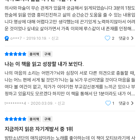
정은 끊임없는 자기반성이 아니라 초월의 여정이다. 증권 거래인들이 중개
꿈을 현실로 만드는 뇌의 마술을 배우라.”
의사와 마술이 무슨 관계가 있을까 궁금해서 읽게되었습니다.3분의 1정도
기술을 사용하는 데는 이유가 있다. 이런 기술을 통해 그들은 더욱 집중하
한숨에 읽을 만큼 흥미진진하고 삶의 순간순간 도움을 줄 수 있는 내용입
게 되고, 그뿐 아니라 때로 안타까운 경우가 있긴 해도 더욱 냉담한 태도를
니다.명상에 대해 어렵다고만 생각했는데 끈기있게 노력하지않아서 어려
흡인력 있는 스토리와
유지할 수 있다. 이것이 바로 루스가 나한테 마음으로 그려 보기를 가르쳐
운 것이었나 싶네요.살아가면서 가족 이외에 루스같이 내 존재를 인정해주
실용적인 비법이 담긴 ‘페이지 터너’
주기 전에 경고한 점이다. 그렇다. 우리는, 우리가 바라는 건 뭐든 만들어
고 귀하게 여겨주는 이를 만날 수 있을까요? 나와 만나는 사람을 따뜻하고
o***7
2019.10.19.
신고
2
댓글
0
온화한 마음으로
낼 수 있다. 하지만 우리가 그렇게 만들어 낼 만한 가치가 있는 게 무엇인지
『닥터 도티의 삶을 바꾸는 마술가게』는 감동적인 이야기와 새로운 과학적
알려 줄 수 있는 존재는 다름 아닌 심장의 지능 체계뿐이다.
탐구, 그리고 실용적인 마술 비법이 교차하며 전개되는 독특한 형식의 ‘페
종이책
구매
--- p.272~273
이지 터너’다. 이 책의 저자이자 주인공인 짐 도티는 어린 시절 캘리포니아
나는 이 책을 읽고 성장할 내가 보인다.
고원 사막 지역 랭커스터의 가난한 가정에서 자랐다. 아버지는 알코올 중
루스가 나한테 가르쳐 준 마술의 클라이맥스는, 진실로 우리 삶을 더 나은
나의 마음의 소리는 어떤가?뇌와 심장이 서로 다른 의견으로 충돌할 때,
독자였고, 어머니는 뇌졸중과 만성 우울증으로 자살 시도를 일삼았다. 자
나는 어느 편에 서게 될 것인가?나는 늘 뇌가 우선이였을 것이다.마음을 들
방향으로 바꾸고 탈바꿈하는 유일한 방법은 다른 사람들의 삶을 바꾸고 탈
존감 없는 아이였던 그가 자신의 존재를 특별하다고 느끼는 유일한 순간은
여다 볼 여건이 없고, 작가가 이야기한 부교감신경계를 느끼곤 있으나 부
바꿈하게 하는 것뿐이라는 궁극의 통찰이었다. 루스는 나에게 기법을 가르
마술을 연습할 때뿐이다. 하지만 열두 살 되던 어느 여름날, 그는 우연히 들
정하고 있을지도 모르겠다.하지만 이 책을 통해서 단 1분이라도 내가 어떤
쳐 주고 제대로 된 연습을 시켜 주었다. 하지만 그보다 기꺼이 시간을 내서
른 동네 마술가게에서 루스라는 할머니를 만나 눈속임이 아닌 정말로 자신
사람이고, 내가 지금 행하고 있는 길이 어느 길에 도달할지, 그 과정에서 내
가르쳐 주고 자신의 시간과 관심을 오롯이 내줌으로써 이 세상에 존재하는
t********4
2020.03.09.
신고
1
댓글
0
을 특별하게 만드는 마술을 배우게 된다. 그것은 바로 뇌와 마음의 힘을 조
심장은 어떤
가장 위대하고 진정한 마술을 가르쳐 주었다. 그것은 바로 연민의 힘이었
절하여 현재의 고통을 완화하고 자신의 소망을 구체적으로 실현하는 놀라
다. 연민은 우리 각자 마음의 상처뿐 아니라 주변 사람들의 마음까지 치유
종이책
구매
운 비법이었다.
할 수 있는 힘을 지녔다. 그것은 가장 큰 선물이자 가장 위대한 마술이다.
지금까지 읽은 자기계발서 중 1위
--- p.274
이 경험을 통해 그는 저명한 신경외과 의사이자, 의료용 기계 ‘사이버나이
방탄소년단의 매직샵이라는 노래를 좋아하는데 이 책이 모티브라기에 사