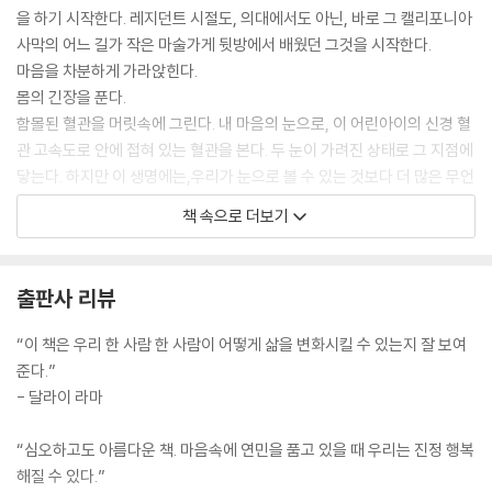
을 하기 시작한다. 레지던트 시절도, 의대에서도 아닌, 바로 그 캘리포니아
사막의 어느 길가 작은 마술가게 뒷방에서 배웠던 그것을 시작한다.
마음을 차분하게 가라앉힌다.
몸의 긴장을 푼다.
함몰된 혈관을 머릿속에 그린다. 내 마음의 눈으로, 이 어린아이의 신경 혈
관 고속도로 안에 접혀 있는 혈관을 본다. 두 눈이 가려진 상태로 그 지점에
닿는다. 하지만 이 생명에는,우리가 눈으로 볼 수 있는 것보다 더 많은 무언
가가 존재한다는 사실을, 그리고 우리 각자는, 우리가 가능하다고 생각하
책 속으로 더보기
는 수준을 훨씬 뛰어넘어 엄청난 일을 해낼 수 있음을 이미 잘 알고 있다.
우리는 우리 자신의 운명을 통제한다. 그러므로 나는 이 네 살짜리 꼬마가
오늘 수술대 위에서 죽어 갈 운명이라는 사실을 받아들이지 않는다.
출판사 리뷰
--- p.24~25
“이 책은 우리 한 사람 한 사람이 어떻게 삶을 변화시킬 수 있는지 잘 보여
루스의 외모는 누가 봐도 할머니였지만 눈빛은 달랐다. 그 눈빛에는 불가
준다.”
사의와 비밀과 모험이 담겨 있었다. 올여름 나를 기다리는 다른 모험은 없
- 달라이 라마
었다. 그런데 여기 이 할머니가 나한테 내 삶을 바꿀 수도 있는 뭔가를 가르
쳐 주겠다고 말하고 있었다. 정말 이상한 일이었다. 정말 말한 그대로 해 줄
“심오하고도 아름다운 책. 마음속에 연민을 품고 있을 때 우리는 진정 행복
수 있을지 알 수 없었지만, 그렇게 해도 내가 아무것도 잃을 게 없다는 사실
해질 수 있다.”