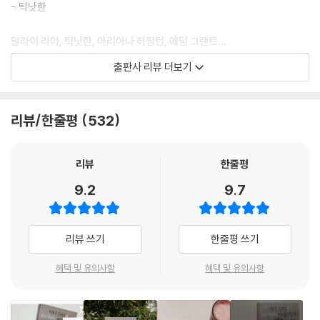
은 알고 있었다. 나는 예전에 한 번도 느껴 본 적 없는 어떤 것, 바로 희망을
- 틱낫한
느꼈다. “짐, 어떻게 생각하니? 진짜 마술을 배울 준비가 되었니?” 그 간단
한 질문으로 내 삶의 전체 궤적, 그리고 운명이 장차 나를 위해 준비해 두었
달라이 라마, 틱낫한, 아리아나 허핑턴, 애덤 그랜트…
던 모든 것이 송두리째 바뀌었다.
이 시대의 위대한 스승, 뇌의학자, 행동과학자,
출판사 리뷰 더보기
--- p.41
심리학자 31인이 격찬한 단 한 권의 책
루스의 훈련은 두 가지로 진행되었다. 먼저 새로운 신경 회로를 만들어 나
“ 생각을 현실로 만드는 유연한 뇌,
리뷰/한줄평
532
의 뇌를 바꾸도록 했다. 그뿐 아니라, 미주 신경의 신호를 규칙적으로 만들
세상과 공감하는 담대한 심장을 동시에 활용하라.”
고, 그렇게 하여 나의 정서적 반응과 심장 박동과 혈압 모두에 영향을 끼칠
수 있게 했다. 루스는 그 가르침의 효과에 대해 오직 직관적인 이해만 갖고
스탠퍼드 신경의학자,
리뷰
한줄평
있을 뿐, 그 마술 뒤에 숨은 생리학에 대해서 전혀 모르는 상태였다.
뇌와 심장의 잠재력을 깨우는 ‘진짜 마술’을 전하다
9.2
9.7
--- p.123
뇌와 심장, 두 기관의 잠재력을 동시에 활용할 때 인간이 어떤 특별한 일을
유감스럽게도 너무나 많은 사람들이 자신이 할 수 있는 일, 혹은 할 수 없는
해낼 수 있는지를 감동적인 실화를 통해 풀어낸 『닥터 도티의 삶을 바꾸는
리뷰 쓰기
한줄평 쓰기
일을 남들이 판단하고 결정하게 내버려 둔다. 이는 불행한 일이다. 루스는
마술가게(원제: INTO THE MAGIC SHOP)』가 판미동에서 출간되었다.
나한테 나 자신을 믿는 능력, 그리고 세상의 모든 사람들이 내가 성공하거
머리와 마음을 이해하는 새로운 과학적 관점과 흡인력 있는 스토리, 그리
혜택 및 유의사항
혜택 및 유의사항
나 위대한 일을 성취하기를 바라는 건 아니라는 점을 인정하는 능력을 선
고 실제로 삶을 바꾸는 실용적 비법까지 두루 담긴 이 책은 출간 전부터 그
사해 주었다. 이는 루스가 나한테 준 또 하나의 선물이었다. 그리고 그런 현
가치를 인정받아 20개국에 판권이 판매되었고, 출간과 동시에 뉴욕타임
실을 괜찮다고 여기고 거기에 반응하지 않는 방법까지 가르쳐 주었다.
스 베스트셀러에 올랐다. 또한 달라이 라마, 틱낫한, 아리아나 허핑턴, 애