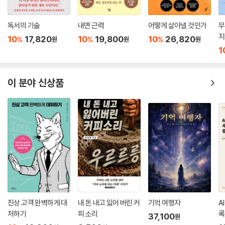
- 디팩 초프라, 의학자·영성철학자
독서의 기술
내면 근력
어떻게 살아낼 것인가
무
한 세대마다 누군가는 항상 자신의 인생사에 깃든 불가사의를 말할 수 있
지
10
17,820
10
19,800
10
26,820
%
%
%
원
원
원
다. 그럴 때 그 이야기는 다른 이들의 상상력을 붙잡고 그들 안에 박힌 가장
1
깊고도 선한 알맹이를 실제 삶과 일치하도록 영감을 불어넣어, 마침내 그
알맹이를 발현하고 꽃피우는 방식으로 이루어진다. 이 책 안에는 수없이
많은 마술이 담겨 있다. 그중 가장 심오한 마술은 주인공 짐이 열두 살 무
이 분야 신상품
렵, 열린 마음으로 그 과정을 경험할 수 있게 누군가의 안내를 받았다는 사
실이다. 또한 아무리 힘든 순간에도 그 길을 믿고 따라가, 마침내 그 가느다
란 연결 고리를 훗날까지 잃어버리지 않았다는 점이다. 이제 여러분 눈앞
에서 새롭게 일어나고 있는 일들을 눈여겨보라.
- 존 카밧진, 과학자·명상지도자, 『마음챙김 명상』 저자
눈부신 삶의 포물선을 따라 이렇게 아름다운 이야기가 펼쳐지는 책을 어디
서도 만나 본 적이 없다. 닥터 도티의 이야기는 가난하고 배경 없는 소년이
저명한 신경외과 의사이자 부유한 기업가로 성장하는 과정을 들려준다. 그
여정에서 저자의 손길은 환자의 생명을 구하기 위해 메스를 드는 일부터
진상 고객 완벽하게 대
내 돈 내고 잃어 버린 커
기억 여행자
A
타인의 삶을 풍성하게 하는 연민을 발휘하는 일까지 솜씨 좋은 장인처럼
처하기
피 소리
록
37,100
원