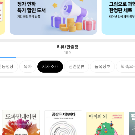
리뷰/한줄평
159
 동영상
목차
저자 소개
관련분류
품목정보
책 속으