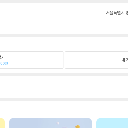
서울특별시 영
팔기
내 
700원