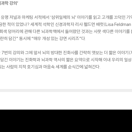
뇌과학 강의’
 유명 저널과 마케팅 서적에서 ‘삼위일체의 뇌’ 이야기를 읽고 고개를 끄덕인 기억
 적이 있었나? 세계적 석학인 신경과학자 리사 펠드먼 배럿(Lisa Feldman 
 회색 덩어리에 관해 다른 뇌과학책에서 들어왔던 것과는 사뭇 색다른 이야기를 
란히 담긴” 동시에 “매우 개성 있는 강연 시리즈”다.
7번의 강의와 그에 앞서 뇌의 방대한 진화사를 간략히 엿보는 더 짧은 이야기(저자
에 담긴 이야기는 진화학과 뇌과학 역사의 짧은 요약으로 시작해 이내 우리의 일상
읽는 사람의 지적 호기심과 마음속 세계를 순식간에 넓혀간다.