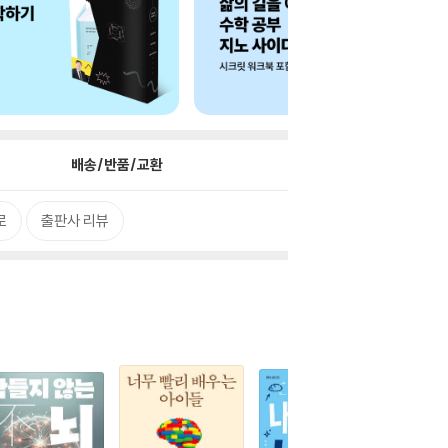
배송/반품/교환
로
출판사 리뷰