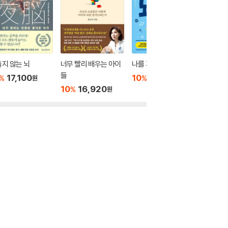
지 않는 뇌
너무 빨리 배우는 아이
나를 지키는 뇌과학
아이의 
들
17,100
10
18,900
10
1
%
%
%
원
원
10
16,920
%
원