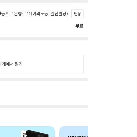
등포구 은행로 11(여의도동, 일신빌딩)
변경
무료
가게에서 팔기