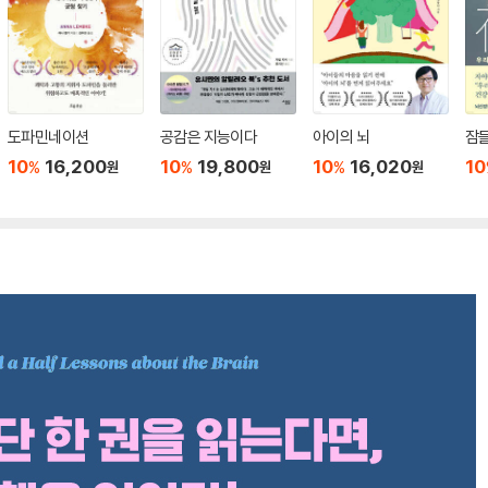
도파민네이션
공감은 지능이다
아이의 뇌
잠들
10
16,200
10
19,800
10
16,020
10
%
%
%
원
원
원