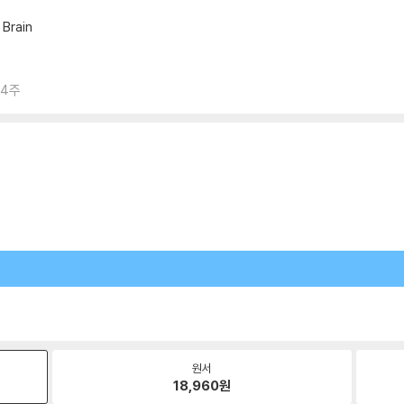
 Brain
 4주
원서
18,960
원