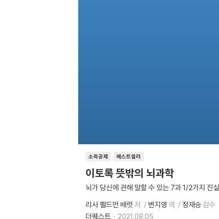
소득공제
베스트셀러
이토록 뜻밖의 뇌과학
뇌가 당신에 관해 말할 수 있는 7과 1/2가지 진
리사 펠드먼 배럿
저
변지영
역
정재승
감수
더퀘스트
2021.08.05.