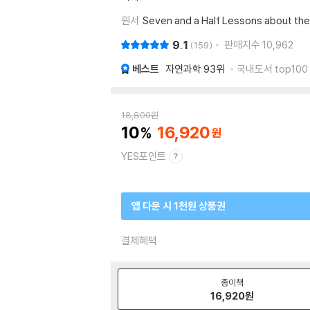
원서
Seven and a Half Lessons about the
9.1
판매지수
10,962
159
베스트
자연과학
93위
국내도서 top100
18,800
원
10
16,920
YES포인트
앱 다운 시 1천원 상품권
결제혜택
종이책
16,920
원