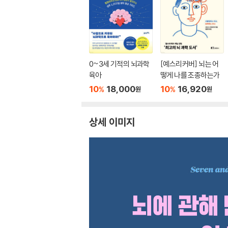
0~3세 기적의 뇌과학
[예스리커버] 뇌는 어
육아
떻게 나를 조종하는가
10
18,000
10
16,920
%
%
원
원
상세 이미지