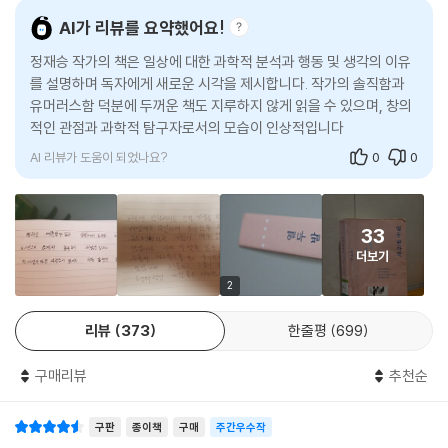
습관이라는 안락함 속에서는 평화롭고 예측 가능한 삶을 영위할 수 있지
AI가 리뷰를 요약했어요!
많은 데이터와 레퍼런스, 그리고 뛰어난 유머감각으로 무장한 저자의 안내
요. 습관의 틀을 벗어나려는 노력은 버겁습니다. 때문에 인생의 리셋도 어
정재승 작가의 책은 일상에 대한 과학적 분석과 행동 및 생각의 이유
를 따라가다 보면 이 막연한 미래에 대한 두려움이 조금은 사라지는 것도
렵습니다. 새로고침을 신경과학적으로 해석해보면 나쁜 습관, 뻔한 일상으
를 설명하며 독자에게 새로운 시각을 제시합니다. 작가의 솔직함과
같다.-한겨레
로부터 벗어나려는 시도입니다. 자기와 다른 분야에 있는, 다른 관심을 가
유머러스함 덕분에 두꺼운 책도 지루하지 않게 읽을 수 있으며, 창의
진 사람들을 만나려고 의도적으로 노력하지 않으면, 그런 사람을 만날 가
적인 관점과 과학적 탐구자로서의 모습이 인상적입니다. 다양한 분야
나는 평소에 어떻게 행동하고 있는지, 내가 그렇게 행동하는 이유는 무엇
능성은 점점 적어집니다. 불편함을 견디면서 새로운 사람과 이야기하는 걸
의 책을 통해 더 나은 세상을 만
인지 스스로를 한 번 들여다보고 싶어진다. 책에 따르면 새해 다짐을 다 지
즐기면서 살지 않으면, 새로고침은 점점 어려워집니다. 나쁜 습관, 틀에 박
AI 리뷰가 도움이 되었나요?
0
0
키지 못하고 선택하는 것을 어려워하고 미신을 잘 믿는 것은 인간이기에
힌 일상으로부터 벗어나 삶을 새롭게 뒤바꿀 수 있는 신선한 자극이 있는
나타나는 당연한 모습이다. 인간 행동에 대한 이해가 높아지면서 인간이라
곳으로 먼저 여러분이 움직여야 합니다.
는 존재를 긍정하게 된다. - 경향신문
---「다섯 번째 발자국, 우리 뇌도 ‘새로고침’ 할 수 있을까」중에서
33
더보기
저자는 보편적인 인간의 뇌에 대한 이야기지만 독자들의 내밀한 삶에 맞닿
제가 오늘 미신이라는 주제를 환기하는 이유는 무엇보다도, 너무도 소중한
기를, 그 안에서 자신과 우리를 발견하는 경험을 공유하길 바랐다. 책은 실
우리의 삶이 불합리한 요소들에 영향을 받고 있기 때문입니다. 왜 우리는
2
제로 그렇다. 인생과 진로에 대해 고민 많은 대학생 딸에게 선물로 주고 싶
삶을 구속하는 비이성적인 믿음이 우리를 지배하는 것을 허락하고 있을까
리뷰
373
한줄평
699
은 책이다. 머리 굳어진 중년의 직장동료들에게도 슬쩍 던져주고 싶다. -문
요? 내 삶은 내가 하기 나름이고, 나의 온전한 의지에 좌우된다는 고귀한
화일보
믿음을 왜 우리는 스스로 기꺼이, 너무나도 쉽게 포기하는 걸까요?
구매리뷰
추천순
---「여섯 번째 발자국, 우리는 왜 미신에 빠져드는가」중에서