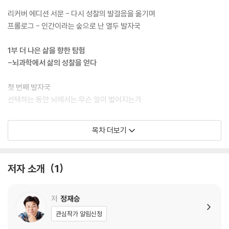
위한 조언은 무엇인가. 언제나 ‘새로고침’ 하고 싶은 인생의 난제들 앞에서,
숨 가쁘게 변화하는 시대의 한 가운데에서 저자는 질문을 던지고 해답을
리커버 에디션 서문 - 다시 성찰의 발걸음을 옮기며
독자들과 함께 탐색한다. 그리고 독자들은 생각의 모험으로, 지성의 숲으
프롤로그 - 인간이라는 숲으로 난 열두 발자국
로, 지도 밖의 세계로 이끄는 저자의 발자국을 따라 인간이라는 거대한 우
주를, 아직 오지 않은 세상을 탐험하는 근사한 여행을 떠날 수 있을 것이다.
1부 더 나은 삶을 향한 탐험
-뇌과학에서 삶의 성찰을 얻다
70만 독자가 선택한 《과학 콘서트》 이후 17년 만의 단독 저작
경계를 넘어 새로운 생각의 우주로 안내하는 최고의 지식 콘서트
첫 번째 발자국
선택하는 동안 뇌에서는 무슨 일이 벌어지는가
정재승의『열두 발자국』은 70만 부가 판매되며 지난 20년간 국내 작가의
과학책 가운데 가장 높은 판매고를 올린 《정재승의 과학 콘서트》 이후 17
두 번째 발자국
목차 더보기
년 만에 출간된 단독 저작이다. 전작에서 복잡한 사회 현상이나 친숙한 문
햄릿 증후군은 어떻게 극복할 수 있는가
화콘텐츠 속에 숨겨진 과학을 소개하며 ‘과학으로 세상에 접속하는 즐거
움’을 선사했던 정재승은, 『열두 발자국』에서 복잡하고도 흥미로운 ‘인간
세 번째 발자국
저자 소개
1
존재의 본질’을 정면으로 다룬다.
결핍 없이 욕망할 수 있는가
정재승은 딱딱한 과학적 지식을 일상의 언어로 전달하며, 과학이 우리 삶
네 번째 발자국
저
정재승
에 전하는 가슴 뛰는 통찰을 더 많은 사람들이 접할 수 있도록 돕는 대중 강
인간에게 놀이란 무엇인가
관심작가 알림신청
연에 힘써왔다. 테크놀로지 산업의 최전선에서 벌어지는 일들을 목격하고