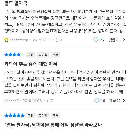
연구자들은 실제로 창의적인 사람들이 기발한 발상을 했을 때 뇌에서 어떤
구판
종이책
구매
주간우수작
일이 벌어지는지 살펴보기 위해, 창의적인 실험참가자들을 fMRI 안에 눕
열두 발자국
혀놓고 그들의 뇌를 찍었습니다. (...) 그 결과, 창의적인 아이디어가 만들
구글의 창의적인 채용방식에 대한 내용으로 흥미롭게 서문을 연다. 오일러
어지는 순간 평소 신경 신호를 주고받지 않던, 굉장히 멀리 떨어져 있는 뇌
의 수를 구하는 수학문제를 광고판으로 내걸어서, 그 문제에 호기심을 느
의 영역들이 서로 신호를 주고받는 현상이 벌어지더라는 겁니다. 전두엽과
끼고, 어려운 수학문제를 해결하고, 직접 유도하는 사이트로 접속하는 실
후두엽이, 측두엽과 두정엽이 서로 신호를 주고받으면서 함께 정보를 처리
행력까지, 창의성이 필요한 IT기업다운 채용방식이라는 생각이 든다. 창의
할 때 창의적인 아이디어들이 나온다는 거죠. 창의성은 전전두엽 같은 가
성에 대해 이런 예시를 들며 서문부터 시선을 끄는 '열두 발자국'이라는 제
h*******g
2018.12.11.
신고
22
댓글
30
장 고등한 영역에서 만들어지는 기능이 아니라, 뇌 전체를 두루 사용해야
목이 달린 이 책
만들어지는 능력이라는 겁니다. 어떤 문제를 다른 각도로 바라보거나, 상
구판
종이책
구매
관없는 개념들을 서로 연결하고, 추상적인 두 개념을 잇는 일이 그들의 뇌
과학이 주는 삶에 대한 지혜.
에서 벌어지는 겁니다.
---「일곱 번째 발자국, 창의적인 사람들의 뇌에서는 무슨 일이 벌어지는
우리는 살아가면서 수많은 선택을 한다. 아니 순간순간이 선택의 연속이라
가」중에서
고 하는 것이 맞을지도 모른다. 그런 선택을 하면서 살아온 우리는 때때로
삶을 돌아보면서 회한에 잠기기도 한다. 왜 당시에는 그런 선택을 했는지
후회하면서 말이다. 그러나 당시로 돌아가 다시 한번 선택을 하라고 해도
인간에게 편집, 검색, 빠른 모드 전환 등 스마트폰적인 사고를 하는 시간과
선택이 달라질 것 같지는 않다. 미래를 알지 못하는 가운데서 그래도 당시
책을 읽고 오래 생각하고 멍 때리면서 사색하는 시간 사이의 균형이 필요
k*****1
2018.12.06.
신고
18
댓글
12
에는
합니다. 이 균형이 내 삶을 다양하고 풍성하게 채우는 역할을 했는데, 일상
몰입 기술은 이 균형을 깨뜨릴지도 모릅니다. 우리는 이제 매 순간 ‘인생 내
구판
종이책
구매
비게이션’을 켜고 세상을 살아가야 할 테니까요. 내 삶을 다양한 모드로 전