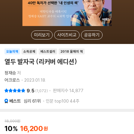
미리보기
사이즈비교
공유하기
오늘의책
소득공제
베스트셀러
2018 올해의 책
열두 발자국 (리커버 에디션)
정재승
저
어크로스
2023.01.18.
9.5
판매지수
14,877
1,072
베스트
심리
61위
인문 top100 44주
18,000
원
10
16,200