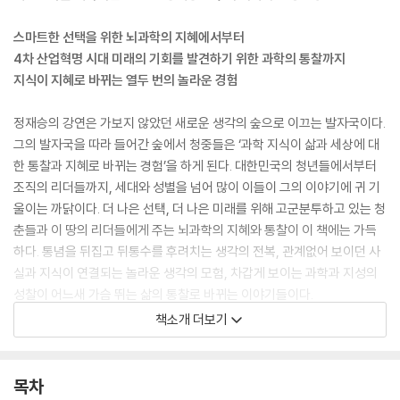
스마트한 선택을 위한 뇌과학의 지혜에서부터
4차 산업혁명 시대 미래의 기회를 발견하기 위한 과학의 통찰까지
지식이 지혜로 바뀌는 열두 번의 놀라운 경험
정재승의 강연은 가보지 않았던 새로운 생각의 숲으로 이끄는 발자국이다.
그의 발자국을 따라 들어간 숲에서 청중들은 ‘과학 지식이 삶과 세상에 대
한 통찰과 지혜로 바뀌는 경험’을 하게 된다. 대한민국의 청년들에서부터
조직의 리더들까지, 세대와 성별을 넘어 많이 이들이 그의 이야기에 귀 기
울이는 까닭이다. 더 나은 선택, 더 나은 미래를 위해 고군분투하고 있는 청
춘들과 이 땅의 리더들에게 주는 뇌과학의 지혜와 통찰이 이 책에는 가득
하다. 통념을 뒤집고 뒤통수를 후려치는 생각의 전복, 관계없어 보이던 사
실과 지식이 연결되는 놀라운 생각의 모험, 차갑게 보이는 과학과 지성의
성찰이 어느새 가슴 뛰는 삶의 통찰로 바뀌는 이야기들이다.
책소개 더보기
창의적인 사람들의 뇌에서는 어떤 일이 벌어지고 있을까, 더 나은 선택과
의사결정을 위한 뇌과학의 지혜는 무엇일까, 4차 산업혁명 시대, 새로운
기회를 어떻게 발견할 것인가, 인공지능 시대를 살아갈 서툰 사피엔스들을
목차