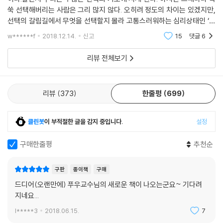
이다.살면서 우리는 수많은 선택의 기로에 서게 된다. 하지만 그때마다 쑥
쑥 선택해버리는 사람은 그리 많지 않다. 오히려 정도의 차이는 있겠지만,
선택의 갈림길에서 무엇을 선택할지 몰라 고통스러워하는 심리상태인 ‘햄
릿 증후군(hamlet syndrome)’, 선택지가 많을수록 더 나은 의사결정을
w******f
2018.12.14.
신고
15
댓글
6
알 것 같으
리뷰 전체보기
리뷰
373
한줄평
699
클린봇
이 부적절한 글을 감지 중입니다.
설정
구매한줄평
추천순
구판
종이책
구매
드디어(오랜만에) 푸우교수님의 새로운 책이 나오는군요~ 기다려
지네요...
l*****3
2018.06.15.
7