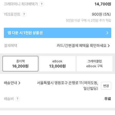
크레마머니 최대혜택가
14,700원
YES포인트
900원 (5%)
5만원 이상 구매 시 2천원 추가 적립
앱 다운 시 1천원 상품권
결제혜택
카드/간편결제 혜택을 확인하세요
종이책
eBook
크레마클럽
16,200
원
13,000
원
eBook 구독
배송안내
서울특별시 영등포구 은행로 11(여의도동,
변경
일신빌딩)
배송비
무료