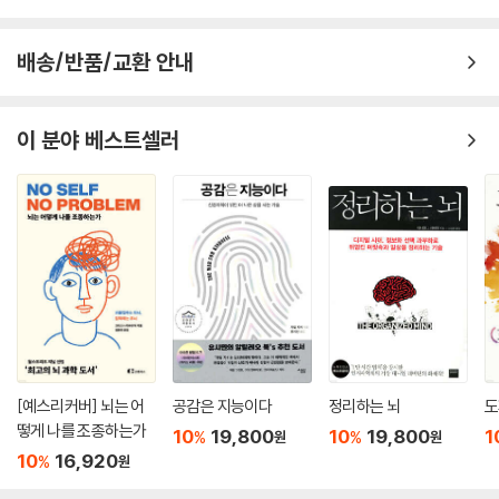
2024.11.11.
배송/반품/교환 안내
이 분야 베스트셀러
[예스리커버] 뇌는 어
공감은 지능이다
정리하는 뇌
도
떻게 나를 조종하는가
10
19,800
10
19,800
1
%
%
원
원
10
16,920
%
원