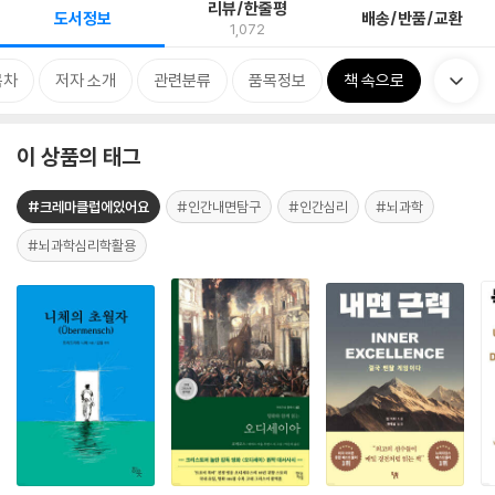
리뷰/한줄평
도서정보
배송/반품/교환
1,072
목차
저자 소개
관련분류
품목정보
책 속으로
이 상품의 태그
#크레마클럽에있어요
#인간내면탐구
#인간심리
#뇌과학
#뇌과학심리학활용