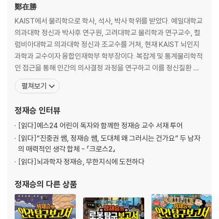
이를 우리 사회의 혁신가들과 나누기 위해 지식을 공유하는 일에도 열정을
다섯 번째 발자국
鄭在勝
쏟아왔다. 내 삶의 문제를 해결하는 데 도움이 되는 과학의 현실적 조언, 조
우리 뇌도 ‘새로고침’ 할 수 있을까
KAIST에서 물리학으로 학사, 석사, 박사 학위를 받았다. 예일대학교
직과 비즈니스를 이끄는 데 필요한 인사이트가 가득한 강연으로 널리 알려
의과대학 정신과 박사후 연구원, 고려대학교 물리학과 연구교수, 컬
지며, 그에게는 매년 1200건 이상의 강연 요청이 쏟아지고 있다. 이 책 『열
여섯 번째 발자국
럼비아대학교 의과대학 정신과 조교수를 거쳐, 현재 KAIST 뇌인지
두 발자국』은 이러한 정재승의 대중 강연 가운데 가장 열띤 호응을 받았던
우리는 왜 미신에 빠져드는가
과학과 교수이자 융합인재학부 학부장이다. 복잡계 및 통계물리학적
12편의 강연을 선별하여 정리하고, 새롭게 밝혀진 내용을 추가하여 집필
인 접근을 통해 인간의 의사결정 과정을 연구하고 이를 정신질환 모
한 것이다.
2부 아직 오지 않은 세상을 상상하는 일
델링, 뇌-기계 인터페이스, 인간 뇌를 닮은 인공지능 및 소셜 로봇 개
펼쳐보기
-뇌과학에서 미래의 기회를 발견하다
발에 적용하는 학자다. [네이처]를 포함해 세계적인 학술지에 120여
"이 책은 1.4킬로그램의 작은 우주인 ‘뇌’라는 관점에서 보편적인 인간을
편의 논문을 출간한 바 있으며, 다보스 포럼 ‘2009 차세대 글로벌 리
정재승
인터뷰
다루고 있지만, 그 이야기는 여러분의 내밀한 삶의 이야기와 맞닿아 있기
일곱 번째 발자국
더’, ‘대한민국 근정포장’ 등 국내외 학술상
를 바랍니다. 그리고 그 안에서 나를 발견하고 우리를 발견하는 경험을 공
창의적인 사람들의 뇌에서는 무슨 일이 벌어지는가
[읽다]
예스24 어린이 독자와 함께한 정재승 교수 서재 투어
유하길 바랍니다." -프롤로그 중에서
[읽다]
“진중권 쌤, 정재승 쌤, 도대체 왜 그러시는 건가요” 두 남자
여덟 번째 발자국
의 매력적인 생각 합체 - 『크로스2』
더 나은 삶을 위한 뇌과학자의 인생 특강
인공지능 시대, 인간 지성의 미래는?
[읽다]
뇌과학자 정재승, 무한지식에 도전하다
왜 인간은 어처구니없는 결정을 내릴 때가 많은가. 호모 사피엔스의 뇌는
아홉 번째 발자국
정재승
의 다른 상품
이 복잡한 현대 세상에 제대로 대응할 수 있을까. 저자는 이 책에서 의사결
제4차 산업혁명 시대, 미래의 기회는 어디에 있는가
정, 창의성, 놀이, 결핍, 습관, 미신, 선택 등과 관련된 과학의 여러 관점과
이야기를 소개한다. 매번 생활을 바로 잡을 계획은 세우지만 실천하지 못
열 번째 발자국