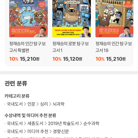
하는 이유가 무엇인지, 선택의 순간 뇌에서 어떤 일이 일어나는지, 햄릿 증
혁명은 어떻게 시작되는가
후군은 어떻게 극복할 수 있는지, 놀이가 인간에게 어떤 의미인지, 왜 우리
는 미신을 믿게 되는지 등 우리는 여태 만나지 못했던 인간이라는 복잡한
열한 번째 발자국
숲을 과학의 관점에서 다시 생각해 볼 기회를 얻게 된다.
순응하지 않는 사람들은 어떻게 세상에 도전하는가
“호모 사피엔스가 지난 수만 년 동안 어떻게 세상에 반응하며 살아왔는지,
천천히 진화하는 부실한 뇌로 이 복잡한 현대 사회에서 어떻게 버텨내고
열두 번째 발자국
정재승의 인간 탐구 보
정재승의 로봇 탐구 보
정재승의 인간 탐구 보
있는지, 그럼에도 불구하고 결국 현명하고 행복하며 늘 깨어있는 존재로
뇌라는 우주를 탐험하며, 칼 세이건을 추억하다
고서 특별편
고서 1
고서 19
살기 위해 어떤 안간힘을 쓰고 있는지”를 안내하는 그의 발자국을 따라가
10
15,210
10
15,120
10
15,210
%
%
%
원
원
원
다 보면 인간을 이해하고, 더 나은 인생을 위한 통찰과 지혜를 얻는 기회가
부록
될 것이다.
인터뷰 특강1 - 뇌과학자, ‘리더십’을 말하다
인터뷰 특강2 - 뇌과학자, ‘창의성’을 말하다
관련 분류
창의적 혁신의 비밀부터 제4차 산업혁명이 만들어낼 미래까지
오지 않은 세계를 상상하는 즐거움
좀 더 자세한 정보를 알고 싶은 독자들에게
카테고리 분류
국내도서
인문
심리
뇌과학
“특히 저는 인류가 어떤 꿈과 이상으로 이 거대한 문명의 변화를 준비하고
수상내역 및 미디어 추천 분류
있는지 말하고 싶었습니다. 그리고 혁명적 사고의 전환을 필요로 하는 동
국내도서
세종도서
2019년 학술도서
순수과학
시대인들은 이런 혁명의 기운을 어떻게 받아들이고 있는지 살펴보려 했습
니다.” -프롤로그 중에서
국내도서
미디어 추천
경향신문