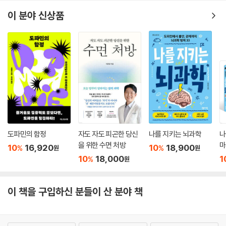
이 분야 신상품
도파민의 함정
자도 자도 피곤한 당신
나를 지키는 뇌과학
나
을 위한 수면 처방
마
10
16,920
10
18,900
%
%
원
원
독
10
18,000
1
%
원
이 책을 구입하신 분들이 산 분야 책