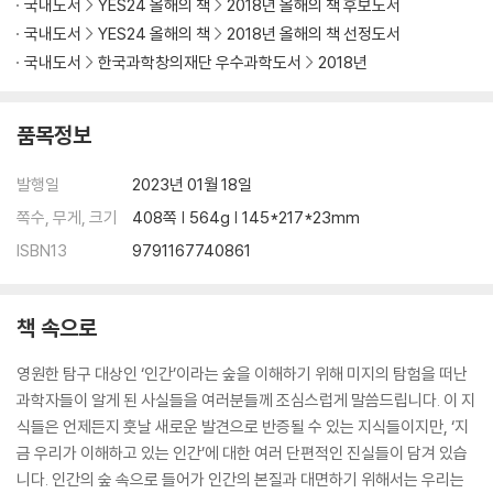
국내도서
YES24 올해의 책
2018년 올해의 책 후보도서
미래를 예측하고, 준비하는 일은 쉽지 않다. 예전에는 한 번 배워 평생을 써
국내도서
YES24 올해의 책
2018년 올해의 책 선정도서
먹을 수 있었던 지식과 기술이, 이제는 그 수명이 10년을 넘기지 못하는 일
국내도서
한국과학창의재단 우수과학도서
2018년
이 비일비재하다. 매일 새로운 기술이 나오고 새로운 과학용어가 등장한
다. ‘4차 산업혁명’, ‘인공지능’, ‘블록체인’ 등 새로운 담론과 용어들은 우리
품목정보
를 숨 가쁘게 하고 불안하게 만든다. 이 책의 2부는 급변하는 과학기술의
최전선에서, 우리가 사는 세계가 어떻게 변화할 것이고 그 과정에 우리는
발행일
2023년 01월 18일
무엇을 발견하고 준비해야 할지, 아직 오지 않은 세계를 상상하고 탐험하
기 위해 우리가 알아야 할 것은 무엇인지를 함께 고민하고 친절하게 설명
쪽수, 무게, 크기
408쪽 | 564g | 145*217*23mm
하고 있다.
ISBN13
9791167740861
스마트폰 이후 시장을 지배할 새로운 플랫폼은 어떤 모습일까? 인공지능
이 대체할 수 없는 인간의 일은 무엇일까? 암호화폐와 블록체인 기술은 어
책 속으로
떻게 진화하게 될까? 저자와 함께 기술혁명이 던지는 물음을 고찰하는 동
안, 독자들은 두려움 대신 새로운 기회를 껴안을 준비를 마치게 된다. 세상
영원한 탐구 대상인 ‘인간’이라는 숲을 이해하기 위해 미지의 탐험을 떠난
에 없던 혁신을 이루어낸 이들이 꿈꾸던 미래를 맞이하는 가슴 벅찬 설렘
과학자들이 알게 된 사실들을 여러분들께 조심스럽게 말씀드립니다. 이 지
을 만끽할 수 있을 것이다.
식들은 언제든지 훗날 새로운 발견으로 반증될 수 있는 지식들이지만, ‘지
금 우리가 이해하고 있는 인간’에 대한 여러 단편적인 진실들이 담겨 있습
생각의 모험으로, 지도 밖의 경계로 이끄는 책
니다. 인간의 숲 속으로 들어가 인간의 본질과 대면하기 위해서는 우리는