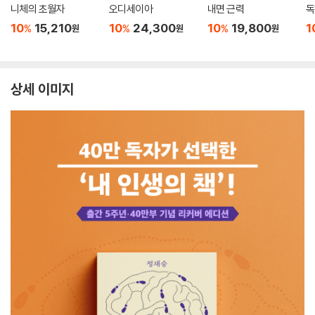
니체의 초월자
오디세이아
내면 근력
독
10
15,210
10
24,300
10
19,800
1
%
%
%
원
원
원
상세 이미지