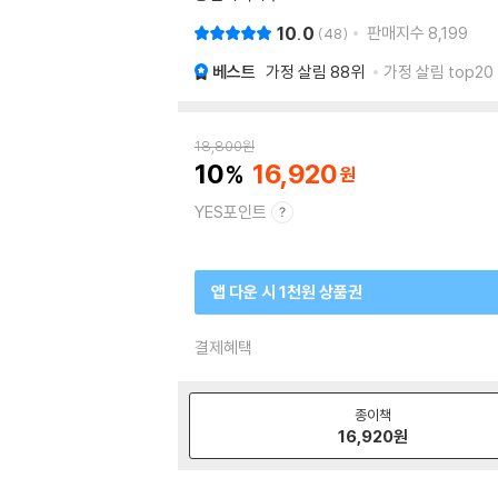
10.0
판매지수
8,199
48
베스트
가정 살림
88위
가정 살림 top20
18,800
원
10
16,920
YES포인트
앱 다운 시 1천원 상품권
결제혜택
종이책
16,920
원