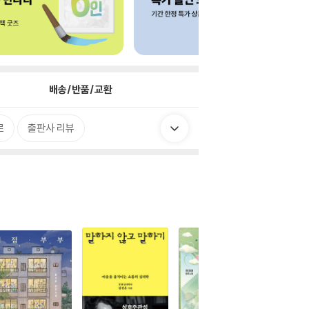
배송/반품/교환
로
출판사 리뷰