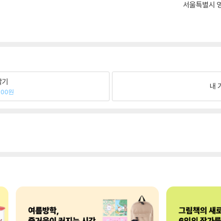
서울특별시 영
팔기
내 
700원