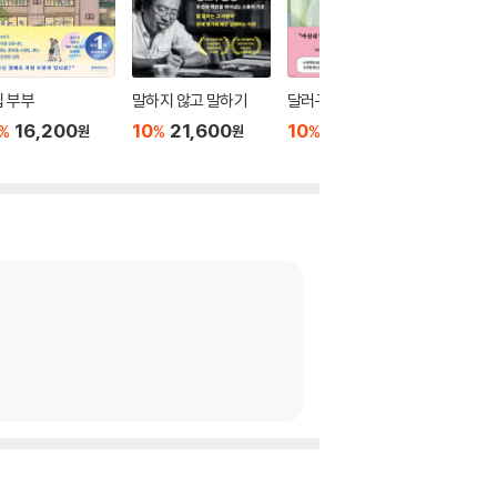
 부부
말하지 않고 말하기
달러구트 꿈 백화점 0
위버멘
16,200
10
21,600
10
16,020
10
1
%
%
%
%
원
원
원