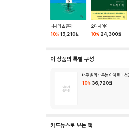
니체의 초월자
오디세이아
10
15,210
10
24,300
%
%
원
원
이 상품의 특별 구성
너무 빨리 배우는 아이들 + 천
10
36,720
%
원
카드뉴스로 보는 책