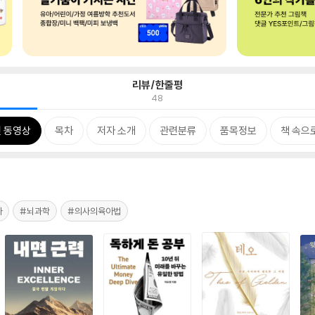
리뷰/한줄평
48
 동영상
목차
저자 소개
관련분류
품목정보
책 속으
아
#뇌과학
#의사의육아법