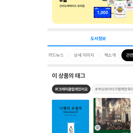
도서정보
태그
특별 구성
카드뉴스
상세 이미지
책소개
관련
이 상품의 태그
#크레마클럽에있어요
#부모와아이가행복한육