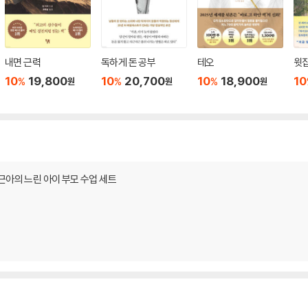
내면 근력
독하게 돈 공부
테오
윗집
10
19,800
10
20,700
10
18,900
10
%
%
%
원
원
원
근아의 느린 아이 부모 수업 세트