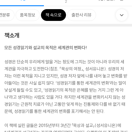
2
련분류
품목정보
책 속으로
출판사 리뷰
책소개
모든 성경읽기와 설교의 목적은 세계관의 변화다!
성경은 단순히 우리에게 말을 거는 정도에 그치는 것이 아니라 우리의 세
계관을 자극하고 도전한다(참조. 『묵상의 여정』, 성서유니온). 성경의 저
자는 이런 목적을 지니고 있지만, 성경 저자 앞에 나를 내어 놓고 변화를 받
아들이는 것은 사실 쉽지 않다. ‘성경읽기를 통한 세계관의 변화’라는 말이
낯설게 들릴 수도 있고, ‘성경읽기의 목적은 은혜를 받는 거지 그런 게 아
냐’라고 생각하는 사람도 있을 거다. 하지만 세계관을 변화키시지 않는 성
경읽기는 근원적 치료가 아닌 고통만 잊게 하는 진통제와 다를 바 없기 때
문에, 성경읽기를 통한 세계관의 변화를 포기해서는 안 된다.
이 책에 실린 글들은 2015년부터 3년간 「묵상과 설교」(성서유니온)에