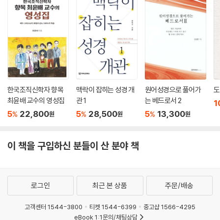
만 요구되지는 않는다. 일상의 모든 영역이 하나님의 뜻에 부합해야 하기
에, 권력에 대한 비판과 저항은 삶의 어떤 영역에서든 요청된다.
_21. 시민불복종: 권력의 착각을 깨뜨리는 하나님의 통치 드러내기
--- 본문 중에서
한국조직신학자 향목
맥락이 잡히는 성경 개
원어성경으로 풀어가
도
최윤배 교수의 영성집
관 1
는 베드로서 2
1
5
22,800
5
28,500
5
13,300
%
%
%
원
원
원
이 책을 구입하신 분들이 산 분야 책
로그인
최근 본 상품
주문/배송
고객센터 1544-3800
티켓 1544-6399
중고샵 1566-4295
eBook 1:1문의/채팅상담