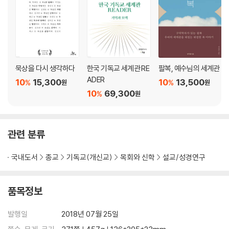
23. 평화: 지금 여기 임하는 하나님 나라
묵상을 다시 생각하다
한국 기독교 세계관 RE
팔복, 예수님의 세계관
ADER
10
15,300
10
13,500
%
%
원
원
10
69,300
%
원
관련 분류
국내도서
종교
기독교(개신교)
목회와 신학
설교/성경연구
품목정보
발행일
2018년 07월 25일