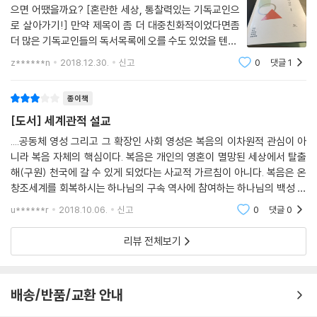
짓는 ‘창조의 복음, 일상의 복음, 공공의 복음’이라는 틀 아래 23가지 주제
으면 어땠을까요? [혼란한 세상, 통찰력있는 기독교인으
를 다루고 있다. 물론 ‘세계관적 설교’라는 제목 때문에 자칫 딱딱하게 느껴
로 살아가기!] 만약 제목이 좀 더 대중친화적이었다면좀
삶의 공간과 삶의 방식으로서의 세상을 구별하는 것은 세상과 관련된 그리
질 수 있다. 하지만 각 주제에 대한 설명뿐 아니라 그에 대한 설교까지 제시
더 많은 기독교인들의 독서목록에 오를 수도 있었을 텐데,
스도인의 정체성, 즉 “세상에 있으나 세상에 속하지 않는다”는 말을 이해
하고 있기 때문에, 설교자들은 물론 설교를 듣는 이들의 세계관에도 도전
목사님이나 신학생들을 타겟으로 삼은듯한 제목이일반
z******n
2018.12.30.
신고
0
댓글
1
하는 데 도움이 된다. 이 말은 성도는 삶의 공간으로서 세상 안에서 살아가
기독교인 접근이 어려게 만들지 않았나 생각합니다.제목
을 주는 책이 될 것이다. 그래서 이 책을 비단 설교자들만 읽지 않았으면,
지만 그 삶은 세상의 방식을 따르지 않는다는 말이다. 이러한 상황을 배(b
만 아쉽고 나머지 책 내용은 매우 좋았습니다.많
일반 성도들도 많이 읽었으면 하는 것이 저자의 바람이다.
종이책
oat)와 물의 관계를 통해 비유적으로 설명할 수 있다. 배다운 배가 되기 위
해서는 물 위에 있어야 한다. 하지만 동시에 그 배 안에는 물이 없어야 한
[도서] 세계관적 설교
“세계관적 설교가 무엇인지, 그 세 가지 특징을 정리해 보았다. 그러나 이
다. 이것이 배와 물의 가장 바람직한 관계다. 성도의 삶은 세상에서 펼쳐져
특징들은 사실 모든 설교가 지녀야 할 특징이다. 고대 이스라엘 사람들에
....공동체 영성 그리고 그 확장인 사회 영성은 복음의 이차원적 관심이 아
야 한다. 그러나 성도의 삶에 세상의 방식이 스며들어서는 안 된다. 그런데
니라 복음 자체의 핵심이다. 복음은 개인의 영혼이 멸망된 세상에서 탈출
게 일차적으로 주어졌던 창세기 말씀이 현대를 사는 우리에게 강력한 도전
종종 성도의 삶이 마치 물에서 꺼내져 마른 땅 위에 놓인, 그런데 그 안에는
해(구원) 천국에 갈 수 있게 되었다는 사교적 가르침이 아니다. 복음은 온
을 줄 수 있는 것은 창세기 1장에 담긴 서술된 세계관과 규범적 세계관을
물이 가득 찬 망가진 배와 같은 모습일 때가 있다.2 세상과 떨어져 사는 것
창조세계를 회복하시는 하나님의 구속 역사에 참여하는 하나님의 백성 공
구별했기 때문이다. 이 둘을 구별하지 못할 때, 하나님이 온 우주를 창조하
같지만 삶의 방식은 철저히 세상적인 경우가 그렇다. 이 배가 성도가 아니
동체에 우리가 속하게 되었다는, 공동체적 사회적 영성으로 충만한 소식이
셨다는 장엄한 선언을 달이 광명체라고 우기는 난센스로 격하시키고 만다.
u******r
2018.10.06.
신고
0
댓글
0
다. ....... 161
라 교회여도 이 비유는 여전히 유효하다. 교회는 항상 거룩하고 세상은 항
여기서 서술적 세계관을 걸러내는 것은 역사적 배경 탐구의 한 측면이며,
상 악한 것이 아니다. 세상도 하나님을 향하고 하나님의 방식을 따른다면
리뷰 전체보기
본문의 역사적 배경을 살피는 해석은 모든 설교의 기초가 되어야 한다. 또
거룩하며, 교회도 그 방식이 하나님을 등진다면 얼마든 ‘세상적’일 수 있다.
한 창조를 간과하고 일상성과 공공성을 잃어버려 이원론적이고 사사로워
_15. 세상: 하나님의 활동 무대
진 기독교는 성경의 기독교가 아니다. 그렇기에 모든 설교는 바른 창조 이
배송/반품/교환 안내
해를 통해 복음의 일상성과 공공성에 관심을 기울여야 한다. 생각의 단편
존 스토트는 자기중심성(self-centeredness)을 죄의 심각한 특성으로
이 아니라 세상을 바라보는 틀 전체의 변화를 바라는 것이야말로 모든 설