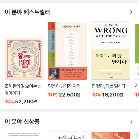
말한다. 보통 자기중심성을 개개인의 차원에서 이해하지만, 그것을 인간
교의 목표가 아니겠는가. 이에 모든 설교는 넓은 의미에서 세계관적 설교
전체에 적용할 수도 있다. 즉, 하나님이 창조하신 세계에 사실상 하나님과
이 분야 베스트셀러
여야 한다.”_서론 중에서
인간만 존재하는 것처럼 생각하는 것은 죄의 특성인 자기중심성을 드러내
는 것이다. 인간만 하나님께 중요하다고 생각하는 경향도 마찬가지다. 우
리의 세계관이 얼마나 인간의 자기중심성에 매몰되어 있는지, 또는 우리의
세계관이 하나님 중심이 아니라 얼마나 인간 중심적인지 성찰할 수 있는
한 가지 기준이 있다. 그것은 우리가 자연과 동물을 어떻게 이해하느냐다.
이런 점에서 동물에 대한 세계관적 성찰은 매우 중
요하다. 린지는 동물에 대한 신학적 성찰이 “인간의 자아 숭배라는 우상숭
배로부터 그리스도인들을 구출”할 것이라고까지 말한다. 과연 우리의 세
계관에는 동물이 차지하는 자리가 있는가? 우리는 동물이라는 창조‘세
계’의 일원을 어떻게 바라보아야 하는가?
조혜련의 잘 보이는 성
믿음이 넘어진 자리
팀 켈러, 죄를 말하다
하
_18. 동물: 같은 하나님의 피조물
경이야기
10
22,500
10
16,200
1
%
%
원
원
10
52,200
%
원
권력은 하나님의 일꾼이며 그 목적은 공의와 샬롬을 세우는 것이다. 그러
나 권력이 항상 이런 신분과 목적에 합당하게 작동하지는 않는다. 그렇다
이 분야 신상품
면 하나님의 뜻에 어긋난 권력에 대해 그리스도인은 어떻게 행동해야 할
까. 비판하고 저항해야 한다. 이것을 ‘시민불복종’이라고 부른다. 시민불복
종은 단지 교회로 대표되는 좁은 의미의 종교적 영역과 권력이 충돌될 때