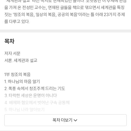
“세계관과 설교”라는 꼭지로 연재되었던 글이다. 오랫동안 이 주제에 관심
을 가져 온 전성민 교수는, 연재된 글들을 책으로 엮으면서 세계관을 특징
짓는 ‘창조의 복음, 일상의 복음, 공공의 복음’이라는 틀 아래 23가지 주제
를 다루고 있다.
목차
저자 서문
서론. 세계관과 설교
1부 창조의 복음
1. 하나님의 마음 알기
2. 폭풍 속에서 창조주께 드리는 기도
3. 타락한 세상은 운명이 아니다
4. 배제와 혐오에서 벗어난 구속 공동체
5. 하나님 나라 알아보기
6. 성경 이야기와 복음
목차 더보기
7. 십자가에 달리신 하나님
8. 몸의 부활, 그리고 새 하늘과 새 땅