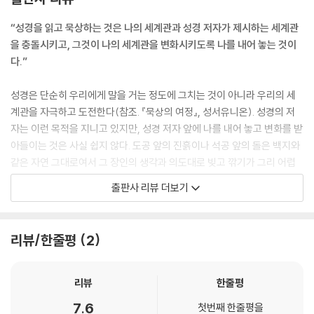
예를 들어, 창세기 3:16을 근거로 이제는 남자가 여자를 다스리는 것이 세
상의 이치가 되었다고 말하는 것은 창조의 능력과 타락의 한계를 간과한
“성경을 읽고 묵상하는 것은 나의 세계관과 성경 저자가 제시하는 세계관
심각한 잘못이다. “남자가 여자를 다스릴 것”이라는 말은 타락 이후 벗어
을 충돌시키고, 그것이 나의 세계관을 변화시키도록 나를 내어 놓는 것이
날 수 없게 된 남녀의 운명이 아니며 명령은 더더욱 아니다. 그것은 하나님
다.”
을 반역한 사람들이 겪게 될 결코 바람직하지 못한 상황을 서술하는 것일
뿐이다. 여자와 남자 모두를 자신의 형상으로 지으신 하나님의 뜻 안에서
성경은 단순히 우리에게 말을 거는 정도에 그치는 것이 아니라 우리의 세
살기로 선택할 때, 남녀는 동등함과 친밀함 속에 살아갈 수 있다(창 1:27;
계관을 자극하고 도전한다(참조. 『묵상의 여정』, 성서유니온). 성경의 저
2:23-25).
자는 이런 목적을 지니고 있지만, 성경 저자 앞에 나를 내어 놓고 변화를 받
_3. 타락한 세상은 운명이 아니다
아들이는 것은 사실 쉽지 않다. 도공 앞의 진흙이나 석공 앞의 돌은 백지와
같은 자연 그대로여서 그 장인의 생각과 의도대로 빚고 깎기가 그리 어렵
모든 것이 하나님의 것이라 말하고, 그러니 그것을 다시 하나님께 돌려 드
지 않지만, 우리의 세계관은 이미 형성되어 있기 때문이다. 어떤 문화 속에
출판사 리뷰 더보기
려야 한다는 논리는 비교적 쉽게 수긍할 수 있습니다. 그러나 자신이 일해
태어나 자라면서 우리는 세상과 인생, 그리고 궁극에 대한 어떤 시각을 지
서 번 돈을 다른 사람에게 주어야 한다는 말은 흔쾌히 수긍하기가 어려울
니게 된다. 따라서 그렇게 형성된 세계관을 성경이 도전하는 대로 바꾸는
것입니다. 자신의 노동 대가는 자신의 것이니 내 마음대로 사용해도 된다
것은 결코 쉬운 일이 아니다.
리뷰/한줄평
2
는 것이 우리 시대의 세계관입니다. 그런데 바울은 사람들이 일해서 얻은
정당한 사적 소유조차 만나와 같은 것이며, 그렇기 때문에 그것의 처분이
‘성경읽기를 통한 세계관의 변화’라는 말이 낯설게 들릴 수도 있고, ‘성경읽
나 사용도 여전히 많이 거둔 사람도 남지 않고 적게 거둔 사람도 모자라지
기의 목적은 은혜를 받는 거지 그런 게 아냐’라고 생각하는 사람도 있을 거
리뷰
한줄평
않게 균등해야 한다는 만나 경제의 원리를 따라야 한다고 말하고 있습니
다. 하지만 세계관을 변화키시지 않는 성경읽기는 근원적 치료가 아닌 고
7.6
다.
첫번째 한줄평을
통만 잊게 하는 진통제와 다를 바 없기 때문에, 성경읽기를 통한 세계관의