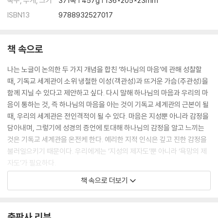
쪽수, 무게, 크기
371쪽 | 457g | 136*205*23mm
ISBN13
9788932527017
책 속으로
나는 노글이 논의한 두 가지 개념을 합친 ‘하나님의 마음’에 관해 성찰할
때, 기독교 세계관이 소위 냉철한 이성(객관성)과 뜨거운 가슴(주관성)을
함께 지닐 수 있다고 제안하고 싶다. 다시 말해 하나님의 마음과 우리의 마
음이 통하는 것, 즉 하나님의 마음을 아는 것이 기독교 세계관의 근본이 될
때, 우리의 세계관은 전인격적이 될 수 있다. 마음은 지성뿐 아니라 감정을
담아내며, 그렇기에 성경의 증언에 토대해 하나님의 감정을 알고 느끼는
것은 기독교 세계관을 온전케 한다. 예리한 지적 인식은 깊고 진한 감정을
불러일으키기 때문이다. 우리에게는 ‘지성의 제자도’뿐 아니라 ‘욕망의 제
자도’가 필요하다.
_1. 하나님의 마음 알기
책 속으로 더보기
타락이 창조를 붕괴시키지 못했으며 창세기 3장에서 사람의 범죄로 인해
임한 저주들은 사람과 창조세계가 벗어나지 못하는 영원한 운명이 아니다.
출판사 리뷰