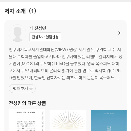
저자 소개
1
2부 일상의 복음
9. 돈: 앎과 삶을 연결하는 핵심 고리
10. 일과 안식: 일상의 예배
저
전성민
11. 공동체: 하나님과 사람의 존재 방식
관심작가 알림신청
12. 음식: 삶과 몸에 체화된 세계관
13. 거룩: 일상을 살아가는 원리
밴쿠버기독교세계관대학원(VIEW) 원장, 세계관 및 구약학 교수. 서
14. 소명: 세상을 위한 부르심
울대 수학과를 졸업하고 캐나다 밴쿠버에 있는 리젠트 칼리지에서 성
15. 세상: 하나님의 활동 무대
서언어(M.C.S.)와 구약학(Th.M.)을 공부했다. 영국 옥스퍼드 대학
16. 선교: 하나님의, 하나님에 의한, 하나님을 위한.
교에서 구약 내러티브의 윤리적 읽기에 관한 연구로 박사학위(D.Phi
l.)를 받았으며, 한국인 신학자로는 최초로 학위 논문이 옥스퍼드 신
3부 공공의 복음
학 및 종교학 단행본 총서로 출판되었다(Ethics and Biblical Narra
펼쳐보기
17. 휴머니즘: 하나님의 형상에 근거한 인간의 동등한 존엄성
tive). 구약성경을 통해 한국 교회의 윤리적 문제를 성찰하는 연구들
18. 동물: 같은 하나님의 피조물
을 Ecclesia and Ethics(T&T Clark), The Exegetical a
전성민
의 다른 상품
19. 상식: 창조주 하나님이 사람에게 주신 지혜
20. 국가: 하나님의 종
21. 시민불복종: 권력의 착각을 깨뜨리는 하나님의 통치 드러내기
22. 윤리: 이야기가 형성하는 성품, 이야기가 폭로하는 세상