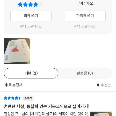
남겨주세요.
웨슬리는 돈지갑이 회개해야 참된 회개라고 말했습니다. 세계관의 변화는
변화를 포기해서는 안 된다. 바른 성경읽기는 “우리는 누구인가? 우리는
삶의 변화를 가져옵니다. 누군가의 필요는 나의 소유보다 우선합니다. 그
어디에서 왔는가? 삶의 목적은 무엇인가?”에 대해 지금까지 가지고 있던
리뷰 쓰기
한줄평 쓰기
렇기에 내가 땀 흘려 번 돈을 다른 사람의 필요를 채우는 데 사용하는 것,
대답을 뿌리부터 다시 점검하게 한다. 따라서 우리는 성경을 곪아 가는 상
그것이 예수를 알고 우리의 세계관이 변했다는 가장 뚜렷한 증거일 것입니
처의 고통만 덮는 약으로 먹을지, 아니면 세상을 이해하고 바라보고 살아
혜택 및 유의사항
혜택 및 유의사항
다.
가는 방식을 뿌리까지 뒤집는 약으로 먹을지 결정해야 한다.
_9. 돈: 앎과 삶을 연결하는 핵심 고리
그러다 보니 세계관을 변화시키는 성경읽기에 대한 관심은 세계관을 변화
우리는 “소박한 밥상”에 대해 진지하게 생각할 필요가 있습니다. 헬렌 니
시키는 설교(세계관적 설교)로 이어질 수밖에 없다. 그리고 그 관심은 “우
어링은 『소박한 밥상』에서, 불로 익혀 먹는 화식이 아니라 생식을, 생명을
리가 하는/듣는 설교는 얼마나 세계관적인가?” 하는 질문을 불러일으킨
죽여 만드는 육식이 아니라 채식을, 복잡한 가공 음식이 아니라 신선한 음
다. 그러면 ‘세계관적 설교’는 무엇일까? 그것은 먼저 성경 본문이 어떤 세
식을 먹자고 제안합니다. 이 제안 모두가 무조건 “기독교적”이라고 말하기
계관을 전제로 기록되었으며 독자들이 어떤 세계관을 가지도록 도전하는
는 어렵겠지만, 창조세계를 존중하고 음식이 부족해 어려움당하는 이웃을
리뷰
2
한줄평
0
가에 관심을 둔 설교다. 따라서 청중의 세계관 변화(마음과 몸의 참된 돌이
생각한다면, 소박한 밥상은 진지하게 고민해 볼 주제입니다. 우리의 밥상
킴)를 목적으로 한다. 또한 세계관과 관련된 주제를 다루는 설교이기도 하
이 떡 다섯 개 물고기 두 마리로도 오천 명을 배불리 먹게 했던 한 어린아이
리뷰전체
추천순
다. 이 책은 그러한 관심과 필요에 의해 쓰였다.
의 도시락보다, 우리에게 참 생명을 주시는 주님의 몸과 피를 나누는 다락
방의 식탁보다 너무 화려하고 기름지지 않은지 돌아보아야 할 것입니다.
종이책
이 책에 실린 글들은 2015년부터 3년간 「묵상과 설교」(성서유니온)에
주님이 가르쳐 주신 기도는 “우리”가 함께 일용할 양식을 누리는 것을 구
“세계관과 설교”라는 꼭지로 연재되었던 글이다. 오랫동안 이 주제에 관심
혼란한 세상, 통찰력 있는 기독교인으로 살아가기!
하고 있기 때문입니다.
을 가져 온 전성민 교수는, 연재된 글들을 책으로 엮으면서 세계관을 특징
전성민 교수님의 [세계관적 설교]의 제목이 이런 것이었
_12. 음식: 삶과 몸에 체화된 세계관