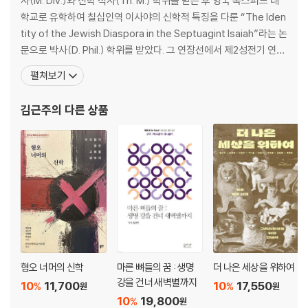
사(M. Div.)와 신학 석사(Th. M.) 학위를 받은 후 영국 옥스퍼드 대
학교로 유학하여 칠십인역 이사야의 신학적 특징을 다룬 “The Iden
tity of the Jewish Diaspora in the Septuagint Isaiah”라는 논
문으로 박사(D. Phil.) 학위를 받았다. 그 연장선에서 제2성전기 연구
와 칠십인역의 우리말 번역 작업에 힘쓰고 있다. 웨스트민스터신학대
펼쳐보기
학원대학교에서 구약학을 가르쳤고, 지금은 기독연구원 느헤미야의
연구위원으로 있다. 지은 책으로 《오늘을 위한 레위기》, 《특강 이사
김근주
의 다른 상품
야》
혐오 너머의 신학
마른 뼈들의 꿈 : 생명
더 나은 세상을 위하여
강을 건너 새벽별까지
10
11,700
10
17,550
%
%
원
원
10
19,800
%
원