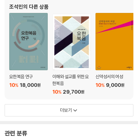
서 한 해석이 어떻게 현실 사회 속에서 구체적으로 적용될 수 있을
조석민
의 다른 상품
요한복음 연구
이해와 설교를 위한 요
신약성서의 여성
한복음
10
18,000
10
9,000
%
%
원
원
10
29,700
%
원
더보기
관련 분류