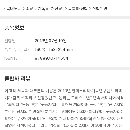
국내도서
종교
기독교(개신교)
목회와 신학
신학일반
품목정보
발행일
2018년 07월 10일
쪽수, 무게, 크기
160쪽 | 153*224mm
ISBN13
9788970714554
출판사 리뷰
이 책의 제목과 대부분의 내용은 2013년 평화누리와 기독연구원 느헤미
야가 함께 주최하고 진행했던 “노동하는 그리스도인” 연속 세미나에서 비
롯되었다. ‘노동’ 혹은 ‘노동자’라는 표현을 꺼려하며 ‘근로’ 혹은 ‘근로자’라
부르던 당시의 일반적인 분위기는 교회에도 예외가 아니었다. 노동자라는
표현은 무엇인가 좀 더 ‘진보적’이거나 나아가 ‘좌파’적인 뉘앙스까지 내포
되었던 시절이었다. 그래서 일상의 일과 직업 속에서 어떻게 살아갈 지에