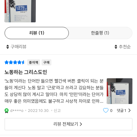
풍성한 삶을 만끽하게 하기도 한다. 원칙적으로 노동하는 그리스도인은 하
나님의 형상이다. 때로 고통스럽기까지 한 이 땅에서의 노동이 그 본래적
가치와 지위를 회복하는 날이 모두에게 열리기를 갈망하며, 그러한 변화의
날을 함께 꿈꾸며 오늘도 노동하며 살아간다.
리뷰
1
한줄평
1
구매리뷰
추천순
종이책
구매
노동하는 그리스도인
‘노동’이라는 단어만 들으면 빨간색 버튼 클릭이 되는 분
들이 계신다. 노동 말고 ‘근로’라고 쓰라고 강요하는 분들
도 상당히 많이 계시고 말이다. 마치 ‘인민’이라는 단어가
매우 좋은 의미였음에도 불구하고 사상적 차이로 인하여
나누어져 버린 저 윗동네에서 자주 쓰는 말이라 기피하는
d****o
2022.10.30.
신고
0
댓글
1
분들이 많이 생긴 것처럼. 그럼에도 매년 돌아오는 5월 1
일은 노동자의 날이다. 그리
리뷰 전체보기