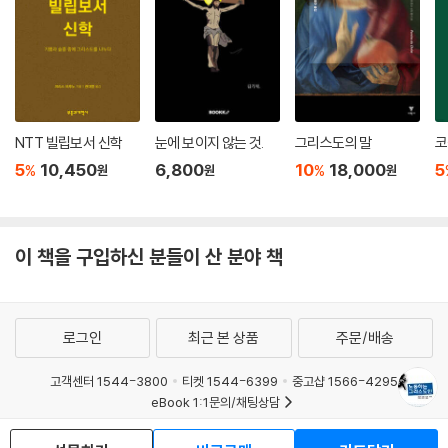
NTT 빌립보서 신학
눈에 보이지 않는 것.
그리스도의 말
코
5
10,450
6,800
10
18,000
5
%
%
원
원
원
이 책을 구입하신 분들이 산 분야 책
로그인
최근 본 상품
주문/배송
고객센터 1544-3800
티켓 1544-6399
중고샵 1566-4295
eBook 1:1문의/채팅상담
예스이십사(주) 사업자 정보