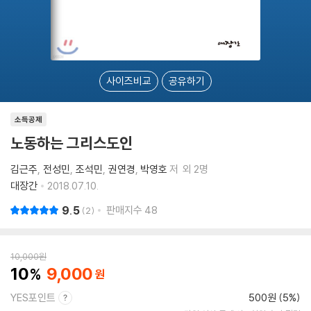
사이즈비교
공유하기
소득공제
노동하는 그리스도인
김근주
전성민
조석민
권연경
박영호
저
외 2명
대장간
2018.07.10.
9.5
판매지수
48
2
10,000
원
10
9,000
YES포인트
500원 (5%)