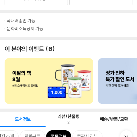
국내배송만 가능
문화비소득공제 가능
이 분야의 이벤트
6
리뷰/한줄평
도서정보
배송/반품/교환
2
저자 소개
관련분류
품목정보
출판사 리뷰