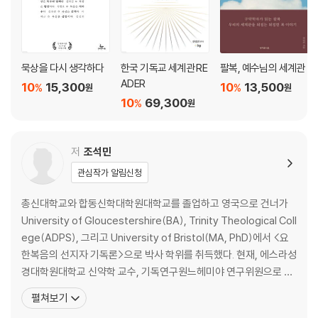
묵상을 다시 생각하다
한국 기독교 세계관 RE
팔복, 예수님의 세계관
ADER
10
15,300
10
13,500
%
%
원
원
10
69,300
%
원
저
조석민
관심작가 알림신청
총신대학교와 합동신학대학원대학교를 졸업하고 영국으로 건너가
University of Gloucestershire(BA), Trinity Theological Coll
ege(ADPS), 그리고 University of Bristol(MA, PhD)에서 <요
한복음의 선지자 기독론>으로 박사 학위를 취득했다. 현재, 에스라성
경대학원대학교 신약학 교수, 기독연구원느헤미야 연구위원으로 섬
기고 있다. 성경 본문에 기초하지 않는 신학 이론, 세상과 단절된 성경
펼쳐보기
해석은 아무 의미 없다는 생각 속에서 성경을 가르치며, 강의실 안에