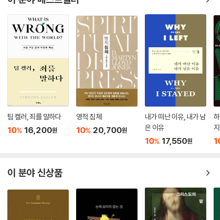
팀 켈러, 죄를 말하다
영적 침체
내가 떠난 이유, 내가 남
하
은 이유
지
10
16,200
10
20,700
%
%
원
원
10
17,550
1
%
원
이 분야 신상품