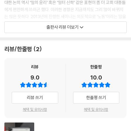
대한 논의 역시 ‘일의 윤리’ 혹은 ‘일터 신학’ 같은 표현이 좀 더 교회 대중들
에게 편안하게 쓰이곤 했다. 이러한 경향은 지금까지도 그리 많이 바뀌지
는 않은 듯하다. 2013년에 진행한 세미나는 의도적으로 ‘노동’이라는 말을
명확하게 내걸고 진행하였다.
출판사 리뷰 더보기
여기에 실린 글들은 노동하며 살아가는 삶의 다양한 측면을 기독교 신앙
안에서 어떻게 바라보고 이해할 수 있을지를 다루었다. 앞서 언급한 대로,
리뷰/한줄평
2
대부분의 글은 2013년 세미나에서 발표되었던 글을 조금 다듬고 손질한
것들이다. 기독연구원 느헤미야는 “이슈북”이라는 이름으로 우리 신앙과
삶의 여러 주제를 공동작업으로 다루어왔고, 그 일환으로 “노동하는 그리
리뷰
한줄평
스도인” 세미나의 글을 출간한다. 이 세미나를 제안하고 함께 진행한 평화
9.0
10.0
누리에 깊이 감사드린다. 이 책에 실린 글 가운데 전성민 교수님과 박영호
교수님의 글은 그 세미나와는 별개로, 일상생활사역연구소에서 발간하는
연구지 「Seize Life(일상생활연구)」 15호(2017)에 실렸던 것이다. 두 글
리뷰 쓰기
한줄평 쓰기
을 이 책에 포함시킬 수 있도록 허락해주신 일상생활사역연구소에 깊이 감
사드린다.
혜택 및 유의사항
혜택 및 유의사항
형태와 내용은 다르겠지만, 모든 사람은 노동하며 살아간다. 때로 그 노동
은 피하고 싶고 하고 싶지 않은 고역이 되기도 하고, 때로는 우리의 존엄과