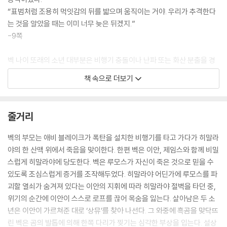
“표범처럼 조용히 먹잇감의 뒤를 밟으며 움직이는 거야. 우리가 추격한다
는 것을 알았을 때는 이미 너무 늦은 뒤겠지.”
-9쪽
벡 나이 또래의 소년 대부분은 비행기 충돌이나 난파 또는 화산 분출을 경
험하지 못했다. 그 나이 때 호랑이나 독사를 보았다면, 대부분은 동물원에
책 속으로 더보기
서 본 것이었다. 그러나 벡은 호랑이나 독사를 가까이에서 맞닥뜨렸고 살
아남았다. 게다가 마약 거래상 또는 불법 벌목꾼, 밀렵꾼 등에게 협박을 받
기도 했다. 하지만 그는 역시 결코 포기하지 않았고 끝까지 살아남았다.
줄거리
-30쪽
벡의 부모는 애비 블레이크가 폭탄을 설치한 비행기를 타고 가다가 히말라
“비가 올 거야.”
야의 한 산맥 위에서 죽음을 맞이한다. 한편 벡은 이안, 제임스와 함께 비밀
벡은 하늘을 바라보더니 계곡 아래쪽을 쳐다보았다. 그들이 서 있는 곳에
스럽게 히말라야에 당도한다. 벡은 루모스가 자신이 죽은 것으로 믿을 수
는 어떤 나무나 식물도 보이지 않았다. 강물이 끊임없이 모든 것을 씻겨 내
있도록 조심스럽게 증거를 조작해두었다. 히말라야 어딘가에 루모스를 파
려갔다면 어떤 것도 더 자랄 수 없었다.
괴할 열쇠가 숨겨져 있다는 이안의 지휘에 따라 히말라야 절벽을 타던 중,
“정말 비가 온다면, 이 길은 물로 가득 찰 거야. 여기서 빠져나가야만 해. 지
위기의 순간에 이안이 스스로 로프를 끊어 목숨을 잃는다. 살아남은 두 소
금 당장!”
년은 이안이 가르쳐준 대로 ‘상뮤’를 찾아 나선다. 그 와중에 흑곰을 맞닥뜨
-143쪽
린 벡은 곰의 발톱에 의해 한쪽 다리가 찢기는 심각한 부상을 입는다. 설상