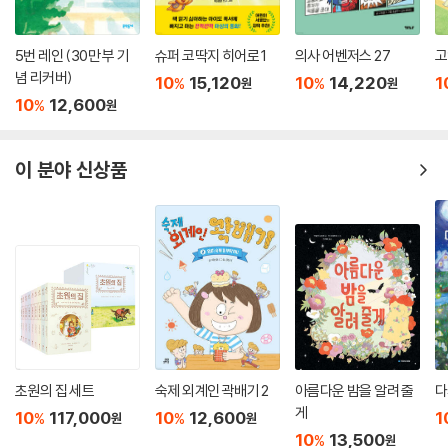
벡은 과연 위험 속에서 무사히 탈출하고 거대 기업 루모스의 계략을 밝혀
낼 수 있을까? 『베어그릴스와 살아남기』 시리즈는 벡과 친구들의 흥미진
5번 레인 (30만 부 기
슈퍼 코딱지 히어로 1
의사 어벤저스 27
고
진한 모험과 예상을 뛰어넘는 생존 방법들이 계속 이어진다.
념 리커버)
10
15,120
10
14,220
1
%
%
원
원
10
12,600
%
원
베어 그릴스가 어린이를 위한 모험 소설을 쓴 이유는 무엇일까? 그는 세계
2800만 대원이 활동하고 있는 세계스카우트연맹의 역대 최연소 수석 지
이 분야 신상품
휘관을 역임할 만큼 어린이에 대한 사랑이 남다르다. 어린이를 위한 자선
기금을 마련하기 위해 남극에서 북극에 이르는 모험에 끊임없이 도전하기
도 한다.
어릴 때부터 등산과 항해 등을 익혀온 베어 그릴스는 자신의 어린 시절을
떠올리며 세계 어린이에게도 모험심과 도전정신을 심어주고자 『베어 그릴
스와 살아남기』 시리즈를 집필했다.
벡 그랜저가 이 시리즈에서 보여주는 생존법은 그럴 듯하게 꾸며낸 이야기
가 베어 그릴스의 ‘진짜’ 생존 기술을 그대로 담고 있다. 이 시리즈는 모험
초원의 집 세트
숙제 외계인 곽배기 2
아름다운 밤을 알려 줄
다
심을 자극하는 스토리와 함께 유용한 삶의 지혜를 담고 있어 또래 독자들
게
10
117,000
10
12,600
1
%
%
원
원
의 상상력을 자극하기에 충분할 것이다.
10
13,500
%
원