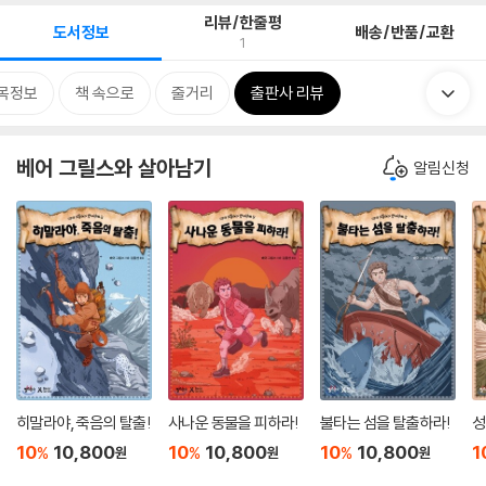
리뷰/한줄평
도서정보
배송/반품/교환
1
목정보
책 속으로
줄거리
출판사 리뷰
베어 그릴스와 살아남기
알림신청
히말라야, 죽음의 탈출!
사나운 동물을 피하라!
불타는 섬을 탈출하라!
성
10
10,800
10
10,800
10
10,800
1
%
%
%
원
원
원