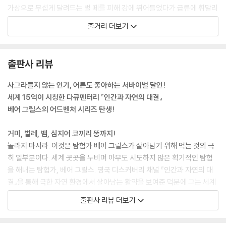
가상으로 무섭게 달려드는 벌 떼를 피해 강에 뛰어들었다가 급류에 휘말리
산불은 항상 위험하다. 어떤 산불도 순식간에 사람의 목숨을 앗아간다. 벡
기도 하고 갑작스런 홍수를 만나고 날카로운 뿔을 가진 황소의 표적이 되
줄거리 더보기
의 아빠가 전에 말한 적이 있다. ‘모든 일은 단지 아주 작은 불씨로부터 시
기도 한다. 우여곡절 끝에 상뮤를 만난 벡은 부모님의 최후를 듣고 뜨거운
작한다’라고 말이다. 아빠에 따르면 산불뿐만 아니라, 인생이나 생존, 정신
눈물을 흘린다. 드디어 루모스의 은신처를 찾아갔다가 에드윈 블레이크에
에 관한 문제에서도 아주 작은 불씨가 강력한 동기가 되는 경우가 많다. 벡
의해 지하 창고에 갇히지만 루모스를 파괴할 증거를 갖고 탈출에 성공한
출판사 리뷰
은 작은 불씨만으로도 충분히 앞으로 나아갈 힘을 얻을 수 있다는 점을 항
다.
상 기억했다.
사그라들지 않는 인기, 어른도 좋아하는 서바이벌 달인!
-182쪽
세계 15억이 시청한 다큐멘터리 『인간과 자연의 대결』
베어 그릴스의 어드벤처 시리즈 탄생!
몸집이 더 큰 수컷 표범이 풀숲에 숨어 새끼들을 노리고 있었다. 그것은 곧
달려들 준비를 하고 있었다. 그때 갑자기 어미 표범이 수컷 표범을 덮쳤다.
거미, 벌레, 뱀, 심지어 코끼리 똥까지!
매끈한 근육질의 표범 두 마리가 서로 뒤엉켜 격렬하게 이빨과 발톱을 휘
놀라지 마시라. 이것은 탐험가 베어 그릴스가 살아남기 위해 먹는 것의 극
둘렀다. 어미 표범이 수컷의 코에 상처를 내자 수컷은 멀리 달아났다.
히 일부분이다. 세계 곳곳을 누비며 아무도 시도하지 않은 획기적인 탐험
“그들은 목숨을 걸고 새끼들을 지켜. 그들이 가진 모든 것을 걸고 말이야.”
을 해내는 탐험가, 베어 그릴스. 영국 디스커버리 채널 『인간과 자연의 대
-268쪽
결』을 통해 극한 자연 환경에서 살아남는 활약을 보여준 덕분에 그는 세계
적인 ‘생존왕’으로 등극했다.
창밖으로 히말라야산맥의 가장 유명한 봉우리인 에베레스트가 보였다. 검
출판사 리뷰 더보기
회색의 그 봉우리에는 타는 듯한 주황빛의 석양이 마지막으로 드리워지고
TV에 나오는 베어 그릴스는 거의 맨손으로 험한 자연 속에서 생활하지만,
있었다. …… 벡은 마치 거대한 섭리가 지금까지 줄곧 이 세상의 지붕에서