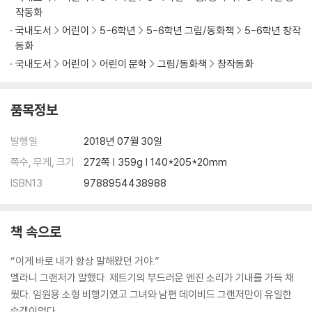
작동화
국내도서
어린이
5-6학년
5-6학년 그림/동화책
5-6학년 창작
동화
국내도서
어린이
어린이 문학
그림/동화책
창작동화
품목정보
발행일
2018년 07월 30일
쪽수, 무게, 크기
272쪽 | 359g | 140*205*20mm
ISBN13
9788954438988
책 속으로
“이게 바로 내가 항상 말해왔던 거야.”
멜라니 그랜저가 말했다. 제트기의 부드러운 엔진 소리가 기내를 가득 채
웠다. 임원용 소형 비행기였고 그녀와 남편 데이비드 그랜저만이 유일한
승객이었다.