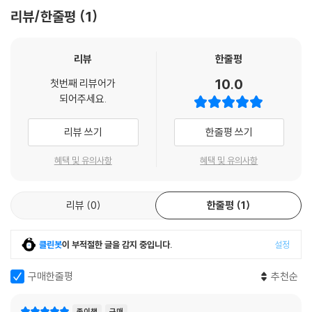
사실 그는 이튼스쿨과 런던대학 석사과정을 마친 영국 엘리트이다. 또한
자신을 내려다보고 있었던 것 같다는 생각이 들었다.
리뷰/한줄평
1
방송 진행뿐만 아니라 직접 제작도 하며 다양한 이벤트와 스턴트 활동도
-283쪽
하고 있다.
리뷰
한줄평
--- 본문 중에서
그에게는 특별한 이력이 있는데, 바로 베스트셀러 작가라는 것이다. 어린
10.0
첫번째 리뷰어가
이를 위한 소설 시리즈 『베어 그릴스와 살아남기(Mission Survival 1~
되어주세요.
8)』는 야생에서 살아남는 그만의 생존 기술을 생생히 담고 있다. 이 시리즈
는 영국과 미국, 중국 등지에서 출간되어 큰 인기를 얻고 있으며 국내에서
리뷰 쓰기
한줄평 쓰기
는 어린이를 위한 모험소설로 소개된다.
혜택 및 유의사항
혜택 및 유의사항
『인간과 자연의 대결』에서 베어 그릴스는 극한 자연 환경에 스스로 뛰어든
다. 칼 한 자루에 의지해 일주일을 버티고, 결국에는 살아남는다. 그것이 사
리뷰
0
한줄평
1
막 한복판이든, 알래스카의 얼음 벌판이든, 호주의 광활한 산맥 어느 구석
이든, 아마존의 밀림 속이든 말이다. 인간이 목숨을 부지하기 위해 기본이
되는 음식과 물, 잠자리를 어떻게 해결하느냐가 관건일 텐데, 그는 언제나
클린봇
이 부적절한 글을 감지 중입니다.
설정
자연의 원리를 훤히 알고 있다.
구매한줄평
추천순
이는 베어 그릴스가 영국의 공수특전단에서 생존 전문가로 고도의 훈련을
받았기에 가능한 일이다. 혹독한 자연 속에서 살아남는 이야기는 여러 책
종이책
구매