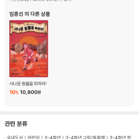
임종선
의 다른 상품
사나운 동물을 피하라!
10
10,800
%
원
관련 분류
국내도서
어린이
3-4학년
3-4학년 그림/동화책
3-4학년 창