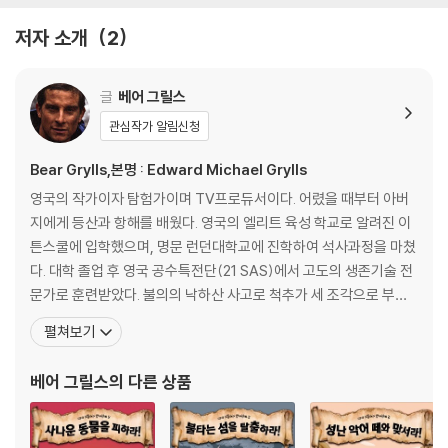
저자 소개
2
글
베어 그릴스
관심작가 알림신청
Bear Grylls,본명 : Edward Michael Grylls
영국의 작가이자 탐험가이며 TV프로듀서이다. 어렸을 때부터 아버
지에게 등산과 항해를 배웠다. 영국의 엘리트 육성 학교로 알려진 이
튼스쿨에 입학했으며, 명문 런던대학교에 진학하여 석사과정을 마쳤
다. 대학 졸업 후 영국 공수특전단(21 SAS)에서 고도의 생존기술 전
문가로 훈련받았다. 불의의 낙하산 사고로 척추가 세 조각으로 부러
지면서 의가사제대를 한 그는 기적적으로 몸이 회복되자마자 2년 만
펼쳐보기
에 세계 최연소 에베레스트 정복으로 기네스북에 이름을 올렸다. 그
때 그의 나이는 불과 스물셋이었다. 그 이후 베어 그릴스는 세계 곳곳
베어 그릴스
의 다른 상품
을 누비며 아무도 시도해보지 않은 획기적인 탐험을 성공적으로