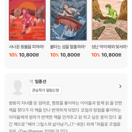
사나운 동물을 피하라!
불타는 섬을 탈출하라!
성난 악어 떼와 맞서라!
10
10,800
10
10,800
10
10,800
%
%
%
원
원
원
역
임종선
관심작가 알림신청
쌍둥이 자녀를 둔 엄마로, 캠핑을 좋아하는 아이들과 함께 읽 을 만한
책을 찾다가 이 책을 만나 번역하게 되었다. 모험과 탐험을 좋아하는
아이들에게 엄마가 번역한 책을 안겨주고 읽 히고 싶은 꿈이 있다. 옮
긴 책으로 『베어 그릴스와 살아남기』(7~8권) 외에 『파울로 코엘료:
자유』(Day Planner 2018)가 있다.