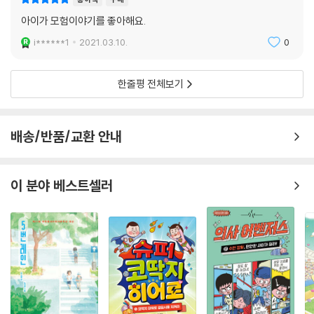
과 TV 프로그램에서 다루지만 베어 그릴스가 특별한 이유는 그가 무턱대
아이가 모험이야기를 좋아해요.
고 자연에 맞서는 것이 아니라 이처럼 학창 시절부터 철저한 전문성으로
i******1
2021.03.10.
0
무장했다는 데 있다.
열세 살 벡 그랜저와 함께 떠나는 서바이벌 탐험!
한줄평 전체보기
주의! 절대 절대 따라하지 말 것!
배송/반품/교환 안내
소설의 주인공 열세 살 벡 그랜저는 베어 그릴스의 분신이기도 하다. 어렸
을 때부터 아버지에게 바다와 산에 대해 배우며 자란 베어 그릴스처럼, 벡
그랜저 역시 그린포스의 특수작전담당관을 지낸 아버지에게 다양한 생존
이 분야 베스트셀러
기술을 배운다.
풍랑을 맞은 바다에서, 거대한 상어의 공격에서, 콜롬비아의 열대 정글에
서 그는 과학 교과서 같은 지식을 활용하며 위험을 헤쳐 나간다. 모험을 떠
난 벡과 친구들은 거듭되는 위험 속에서 구사일생으로 살아남으며 모험을
계속한다. 그러나 그런 벡에게도 예측할 수 없는 위험이 닥치고, 생존이 가
능한 시간은 줄어든다.