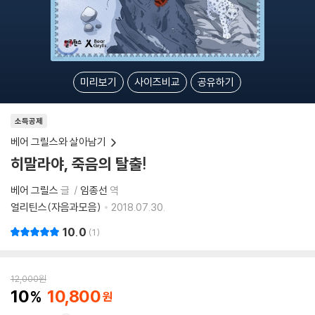
미리보기
사이즈비교
공유하기
소득공제
베어 그릴스와 살아남기
히말라야, 죽음의 탈출!
베어 그릴스
글
임종선
역
얼리틴스(자음과모음)
2018.07.30.
10.0
1
12,000
원
10
10,800