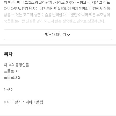
이 책은 『베어 그릴스와 살아남기』 시리즈 최후의 모험으로, 벡은 그 어느
때보다도 박진감 넘치는 사건들에 맞닥뜨리며 절체절명의 순간에서 살아
남을 수 있는 고도의 생존 기술을 발휘한다. 그뿐만 아니라 벡은 부모님의
죽음을 둘러싼 진실을 알게 되면서 한층 성숙한 소년으로 성장해간다.
이번 이야기에서 벡은 거대 기업 루모스를 파괴할 수 있는 열쇠를 얻으려
책소개 더보기
고 히말라야에 당도한다. 하지만 히말라야 절벽을 로프에 의지해 오르내리
던 중 이안이 죽고, 사나운 흑곰의 공격에 벡은 한쪽 다리에 심각한 부상을
입는다. 한편 루모스의 추격도 이어지는데……. 물러설 곳 없는 두 소년은
목차
식량이나 장비도 거의 없이 의문투성이인 ‘상뮤’를 찾아나서야 한다. 이 여
정 끝에 부모님의 죽음에 관한 진실과 루모스를 파괴할 방법이 숨겨져 있
이 책의 등장인물
다! 과연 벡은 죽을 고비를 넘기고 히말라야 탈출에 성공할 수 있을까?
프롤로그 1
프롤로그 2
열세 살 벡 그랜저는 그 어느 때보다도 불가능할 것만 같은 생존을 위해 온
갖 위기를 헤쳐 나가야 한다. 생동감 넘치는 묘사를 통해 읽는 내내 현장에
1~52
와 있는 듯한 긴장을 느낄 수 있을 것이다.
베어 그릴스의 서바이벌 팁