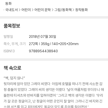
동화
국내도서
어린이
어린이 문학
그림/동화책
창작동화
품목정보
발행일
2018년 07월 30일
쪽수, 무게, 크기
272쪽 | 359g | 140*205*20mm
ISBN13
9788954438940
책 속으로
“벡, 덥지 않니”
뒷자리에 앉아 있던 그레이 씨였다. 아침에 호텔을 떠나기 전에 사소한 감
정 충돌이 있었다. 그레이 씨의 생각은 이랬다. ‘날이 여름처럼 무더우니 애
들한테 티셔츠와 반바지를 입혀야겠어.’ 그리고 벡의 생각은 이랬다. ‘우리
가 갈 곳은 정글이고, 난 정글이 어떤 곳인지 잘 알아. 그러니 긴 바지와 긴
소매 셔츠를 입고 피터에게도 똑같이 입도록 주의를 줘야겠어.’