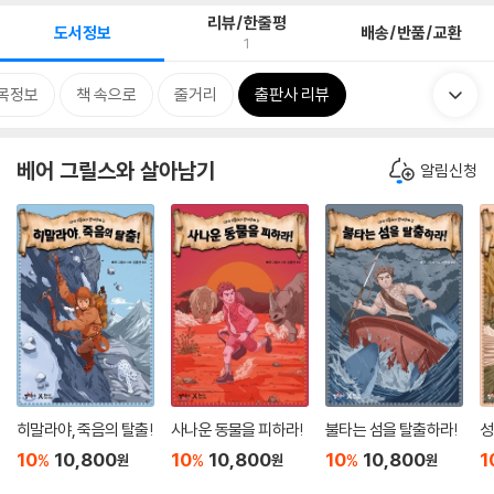
리뷰/한줄평
도서정보
배송/반품/교환
1
목정보
책 속으로
줄거리
출판사 리뷰
베어 그릴스와 살아남기
알림신청
히말라야, 죽음의 탈출!
사나운 동물을 피하라!
불타는 섬을 탈출하라!
성
10
10,800
10
10,800
10
10,800
1
%
%
%
원
원
원