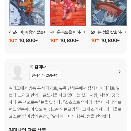
히말라야, 죽음의 탈출!
사나운 동물을 피하라!
불타는 섬을 탈출하라!
10
10,800
10
10,800
10
10,800
%
%
%
원
원
원
역
김미나
관심작가 알림신청
여의도에서 방송 구성 작가로, 뉴욕 맨해튼에서 잡지사 에디터로 일
했다. 그리고 번역과 글쓰기를 하고 있다. 늘 삶과 사람, 사랑이 궁금
하다. 쓴 책으로는 『눈을 맞추다』 『쇼호스트 엄마와 쌍둥이 자매의 브
랜드 인문학』이 있으며, 청소년인문교양 『더 크게 소리쳐!』와 파울로
코엘료의 『마법의 순간』, 『달라이 라마의 행복』 등을 번역했다.
김미나
의 다른 상품