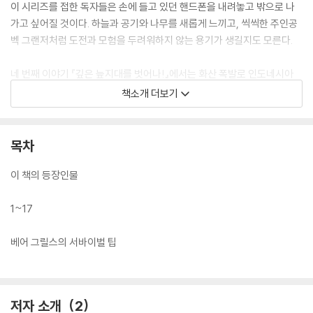
이 시리즈를 접한 독자들은 손에 들고 있던 핸드폰을 내려놓고 밖으로 나
가고 싶어질 것이다. 하늘과 공기와 나무를 새롭게 느끼고, 씩씩한 주인공
벡 그랜저처럼 도전과 모험을 두려워하지 않는 용기가 생길지도 모른다.
네 번째 이야기 『깊은 늪지대를 벗어나!』에서는 화산 폭발로 인도네시아
정글 한복판에 벡과 피터가 발이 묶인다. 가이드는 죽고 벡은 오른팔에 심
책소개 더보기
각한 부상을 입었다. 살아남기 위해서는 정글과 늪지대를 지나는 수밖에
없다. 한 치 앞도 내다보기 힘든 정글과 늪지대의 밀실공포, 곳곳에 도사리
고 있는 포식자들이 그들을 노리는데…….
목차
벡 그랜저와 떠나는 흥미로운 모험의 세계! 살아남기 위한 몸부림과 생존
이 책의 등장인물
기술의 진수는 이번 편에서도 계속된다.
1~17
베어 그릴스의 서바이벌 팁
저자 소개
2