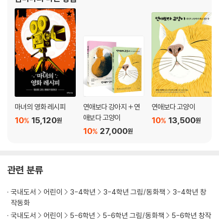
마녀의 영화 레시피
연애보다 강아지 + 연
연애보다 고양이
애보다 고양이
10
15,120
10
13,500
%
%
원
원
10
27,000
%
원
관련 분류
국내도서
어린이
3-4학년
3-4학년 그림/동화책
3-4학년 창
작동화
국내도서
어린이
5-6학년
5-6학년 그림/동화책
5-6학년 창작