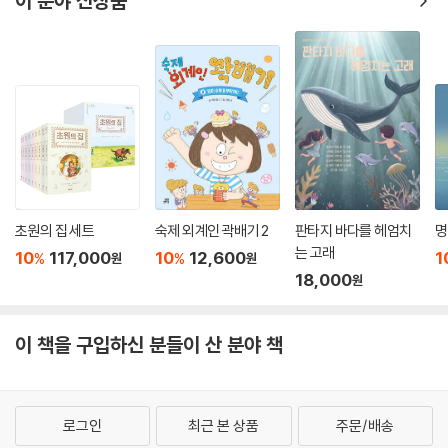
이 분야 신상품
기금을 마련하기 위해 남극에서 북극에 이르는 모험에 끊임없이 도전하기
도 한다.
어릴 때부터 등산과 항해 등을 익혀온 베어 그릴스는 자신의 어린 시절을
떠올리며 세계 어린이에게도 모험심과 도전정신을 심어주고자 『베어 그릴
스와 살아남기』 시리즈를 집필했다.
벡 그랜저가 이 시리즈에서 보여주는 생존법은 그럴 듯하게 꾸며낸 이야기
가 베어 그릴스의 ‘진짜’ 생존 기술을 그대로 담고 있다. 이 시리즈는 모험
심을 자극하는 스토리와 함께 유용한 삶의 지혜를 담고 있어 또래 독자들
초원의 집 세트
숙제 외계인 곽배기 2
판타지 바다를 헤엄치
명
의 상상력을 자극하기에 충분할 것이다.
는 고래
10
117,000
10
12,600
1
%
%
원
원
18,000
원
이 시리즈를 먼저 읽은 독자 반응
“정신 놓고 읽다 보면 어느새 대자연!”
“아이들이 푹 빠져서 좋아하는 모험 이야기!”
이 책을 구입하신 분들이 산 분야 책
“두꺼운 책인데도 끝까지 흥미진진해요.”
“게임보다 책이 더 재미있다니!”
로그인
최근 본 상품
주문/배송