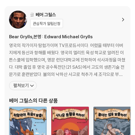
글
베어 그릴스
관심작가 알림신청
Bear Grylls,본명 : Edward Michael Grylls
영국의 작가이자 탐험가이며 TV프로듀서이다. 어렸을 때부터 아버
지에게 등산과 항해를 배웠다. 영국의 엘리트 육성 학교로 알려진 이
튼스쿨에 입학했으며, 명문 런던대학교에 진학하여 석사과정을 마쳤
다. 대학 졸업 후 영국 공수특전단(21 SAS)에서 고도의 생존기술 전
문가로 훈련받았다. 불의의 낙하산 사고로 척추가 세 조각으로 부러
지면서 의가사제대를 한 그는 기적적으로 몸이 회복되자마자 2년 만
펼쳐보기
에 세계 최연소 에베레스트 정복으로 기네스북에 이름을 올렸다. 그
때 그의 나이는 불과 스물셋이었다. 그 이후 베어 그릴스는 세계 곳곳
베어 그릴스
의 다른 상품
을 누비며 아무도 시도해보지 않은 획기적인 탐험을 성공적으로