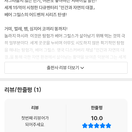
사그라들지 않는 인기, 어른도 좋아하는 서바이벌 달인!
피터가 눈을 질끈 감고 유충을 베어 물었다. 몇 번 서둘러 씹고 꿀꺽 삼키는
세계 15억이 시청한 다큐멘터리 『인간과 자연의 대결』
동안에도 눈은 뜨지 않았다.
베어 그릴스의 어드벤처 시리즈 탄생!
벡은 그가 처음으로 유충을 입에 넣었을 때를 기억해냈다. 오스트레일리아
에서였다. 입속에 각인된 그 느낌은 결코 지워 지지 않았다. 약간의 저항과
거미, 벌레, 뱀, 심지어 코끼리 똥까지!
함께 이빨 사이에서 유충의 통통한 몸통이 톡 터지자 마치 썩은 생선처럼
놀라지 마시라. 이것은 탐험가 베어 그릴스가 살아남기 위해 먹는 것의 극
끈적거리는 것이 흘러나왔다. 물론 옆에는 아버지가 계셨다. 그때 아버지
히 일부분이다. 세계 곳곳을 누비며 아무도 시도하지 않은 획기적인 탐험
가 해주신 말씀이 있었다.
을 해내는 탐험가, 베어 그릴스. 영국 디스커버리 채널 『인간과 자연의 대
“잘했어, 벡. 손에 넣을 수 있는 영양분은 다 섭취하고 보는 거야.”
결』을 통해 극한 자연 환경에서 살아남는 활약을 보여준 덕분에 그는 세계
-117쪽
적인 ‘생존왕’으로 등극했다.
출판사 리뷰 더보기
시야에 뭔가가 흐릿하게 잡혔다. 물고기다. 두 마리, 세 마리……. 떼를 지어
TV에 나오는 베어 그릴스는 거의 맨손으로 험한 자연 속에서 생활하지만,
다니는 놈들일지도 모른다. 그보다 더 자세하게는 보이지 않았다. 그는 대
사실 그는 이튼스쿨과 런던대학 석사과정을 마친 영국 엘리트이다. 또한
충 짐작되는 방향으로 작
리뷰/한줄평
1
방송 진행뿐만 아니라 직접 제작도 하며 다양한 이벤트와 스턴트 활동도
살을 날렸지만 허탕이었다.
하고 있다.
이제 폐가 터지기 일보 직전이다. 다시 물 위로 올라가야만 한다. 수면을 향
해 발차기를 하며 올라가는 동안 습관적으로 주먹을 머리 위로 들어 올렸
리뷰
한줄평
그에게는 특별한 이력이 있는데, 바로 베스트셀러 작가라는 것이다. 어린
다. 만의 하나 보트 바닥이나 다른 다이버가 갑자기 나타난다고 해도, 머리
10.0
첫번째 리뷰어가
이를 위한 소설 시리즈 『베어 그릴스와 살아남기(Mission Survival 1~
보다는 손으로 먼저 발견하는 편이 훨씬 낫기 때문이다. 벡이 슬쩍 웃었다.
되어주세요.
8)』는 야생에서 살아남는 그만의 생존 기술을 생생히 담고 있다. 이 시리즈
만약 보트 바닥이 나타나준다면 그보다 더 완벽한 행운이 어디 있으랴!