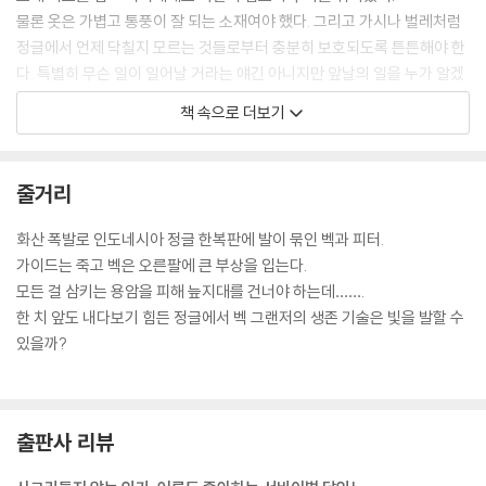
물론 옷은 가볍고 통풍이 잘 되는 소재여야 했다. 그리고 가시나 벌레처럼
정글에서 언제 닥칠지 모르는 것들로부터 충분히 보호되도록 튼튼해야 한
다. 특별히 무슨 일이 일어날 거라는 얘긴 아니지만 앞날의 일을 누가 알겠
는가.
책 속으로 더보기
-20쪽
마지막으로 도마뱀의 꼬리를 잘랐다. 몸통에서는 별로 먹을 만한 곳이 없
줄거리
지만 꼬리는 통째로 고깃덩어리다. 거의 방화복 수준인 질긴 껍질은 그대
로 굽고 나서 나중에 벗겨내면 된다. 그는 남은 몸통을 야영지에서 멀리 내
화산 폭발로 인도네시아 정글 한복판에 발이 묶인 벡과 피터.
던졌다. 개미 군단이 꼬일 것이 뻔한데 그와 피터의 잠자리로 그것들을 끌
가이드는 죽고 벡은 오른팔에 큰 부상을 입는다.
어들이고 싶지는 않았다.
모든 걸 삼키는 용암을 피해 늪지대를 건너야 하는데…….
벡은 피터가 만들어놓은 긴 꼬챙이에 도마뱀의 꼬리와 간을 꿰고 모닥불
한 치 앞도 내다보기 힘든 정글에서 벡 그랜저의 생존 기술은 빛을 발할 수
위로 쓰러지지 않도록 잘 걸쳐놓았다. 그러고 나서 둘은 나란히 나무 막대
있을까?
를 들고 땅바닥의 잎사귀들과 행여 어딘가 숨어 있을지도 모를 것들을 말
끔하게 쓸어냈다. 마침내 둘은 모닥불의 양쪽에 둘러앉아 고기가 익어가는
모습을 지켜보았다.
-107쪽
출판사 리뷰