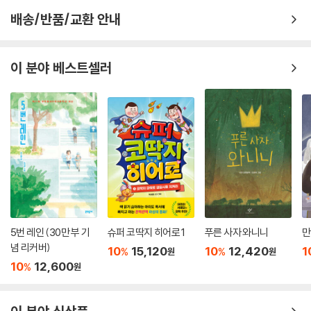
소설의 주인공 열세 살 벡 그랜저는 베어 그릴스의 분신이기도 하다. 어렸
배송/반품/교환 안내
을 때부터 아버지에게 바다와 산에 대해 배우며 자란 베어 그릴스처럼, 벡
그랜저 역시 그린포스의 특수작전담당관을 지낸 아버지에게 다양한 생존
기술을 배운다.
이 분야 베스트셀러
풍랑을 맞은 바다에서, 거대한 상어의 공격에서, 콜롬비아의 열대 정글에
서 그는 과학 교과서 같은 지식을 활용하며 위험을 헤쳐 나간다. 모험을 떠
난 벡과 친구들은 거듭되는 위험 속에서 구사일생으로 살아남으며 모험을
계속한다. 그러나 그런 벡에게도 예측할 수 없는 위험이 닥치고, 생존이 가
능한 시간은 줄어든다.
벡은 과연 위험 속에서 무사히 탈출하고 거대 기업 루모스의 계략을 밝혀
낼 수 있을까? 『베어그릴스와 살아남기』 시리즈는 벡과 친구들의 흥미진
진한 모험과 예상을 뛰어넘는 생존 방법들이 계속 이어진다.
5번 레인 (30만 부 기
슈퍼 코딱지 히어로 1
푸른 사자 와니니
만
념 리커버)
10
15,120
10
12,420
1
%
%
원
원
베어 그릴스가 어린이를 위한 모험 소설을 쓴 이유는 무엇일까? 그는 세계
10
12,600
%
원
2800만 대원이 활동하고 있는 세계스카우트연맹의 역대 최연소 수석 지
휘관을 역임할 만큼 어린이에 대한 사랑이 남다르다. 어린이를 위한 자선