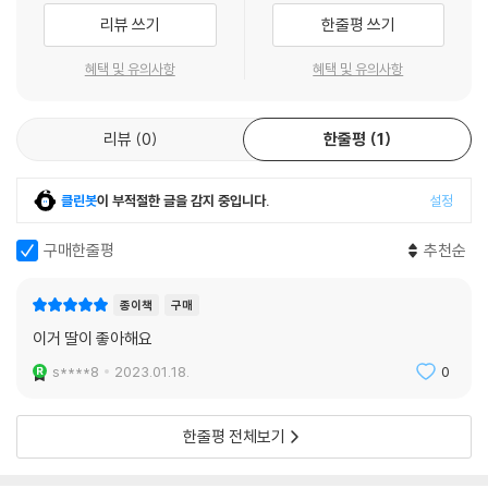
는 영국과 미국, 중국 등지에서 출간되어 큰 인기를 얻고 있으며 국내에서
-234쪽
리뷰 쓰기
한줄평 쓰기
는 어린이를 위한 모험소설로 소개된다.
--- 본문 중에서
혜택 및 유의사항
혜택 및 유의사항
『인간과 자연의 대결』에서 베어 그릴스는 극한 자연 환경에 스스로 뛰어든
다. 칼 한 자루에 의지해 일주일을 버티고, 결국에는 살아남는다. 그것이 사
리뷰
0
한줄평
1
막 한복판이든, 알래스카의 얼음 벌판이든, 호주의 광활한 산맥 어느 구석
이든, 아마존의 밀림 속이든 말이다. 인간이 목숨을 부지하기 위해 기본이
되는 음식과 물, 잠자리를 어떻게 해결하느냐가 관건일 텐데, 그는 언제나
클린봇
이 부적절한 글을 감지 중입니다.
설정
자연의 원리를 훤히 알고 있다.
구매한줄평
추천순
이는 베어 그릴스가 영국의 공수특전단에서 생존 전문가로 고도의 훈련을
받았기에 가능한 일이다. 혹독한 자연 속에서 살아남는 이야기는 여러 책
종이책
구매
과 TV 프로그램에서 다루지만 베어 그릴스가 특별한 이유는 그가 무턱대
이거 딸이 좋아해요
고 자연에 맞서는 것이 아니라 이처럼 학창 시절부터 철저한 전문성으로
s****8
2023.01.18.
0
무장했다는 데 있다.
열세 살 벡 그랜저와 함께 떠나는 서바이벌 탐험!
한줄평 전체보기
주의! 절대 절대 따라하지 말 것!