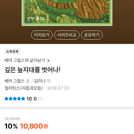
미리보기
사이즈비교
공유하기
소득공제
베어 그릴스와 살아남기
깊은 늪지대를 벗어나!
베어 그릴스
글
김미나
역
얼리틴스(자음과모음)
2018.07.30.
10.0
1
12,000
원
10
10,800