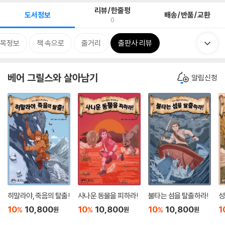
리뷰/한줄평
도서정보
배송/반품/교환
0
목정보
책 속으로
줄거리
출판사 리뷰
베어 그릴스와 살아남기
알림신청
히말라야, 죽음의 탈출!
사나운 동물을 피하라!
불타는 섬을 탈출하라!
성
10
10,800
10
10,800
10
10,800
1
%
%
%
원
원
원