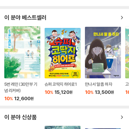
되는 음식과 물, 잠자리를 어떻게 해결하느냐가 관건일 텐데, 그는 언제나
자연의 원리를 훤히 알고 있다.
이 분야 베스트셀러
이는 베어 그릴스가 영국의 공수특전단에서 생존 전문가로 고도의 훈련을
받았기에 가능한 일이다. 혹독한 자연 속에서 살아남는 이야기는 여러 책
과 TV 프로그램에서 다루지만 베어 그릴스가 특별한 이유는 그가 무턱대
고 자연에 맞서는 것이 아니라 이처럼 학창 시절부터 철저한 전문성으로
무장했다는 데 있다.
열세 살 벡 그랜저와 함께 떠나는 서바이벌 탐험!
주의! 절대 절대 따라하지 말 것!
5번 레인 (30만 부 기
슈퍼 코딱지 히어로 1
만나서 말 좀 하자
고
소설의 주인공 열세 살 벡 그랜저는 베어 그릴스의 분신이기도 하다. 어렸
념 리커버)
10
15,120
10
13,500
1
%
%
원
원
을 때부터 아버지에게 바다와 산에 대해 배우며 자란 베어 그릴스처럼, 벡
10
12,600
%
원
그랜저 역시 그린포스의 특수작전담당관을 지낸 아버지에게 다양한 생존
기술을 배운다.
이 분야 신상품
풍랑을 맞은 바다에서, 거대한 상어의 공격에서, 콜롬비아의 열대 정글에