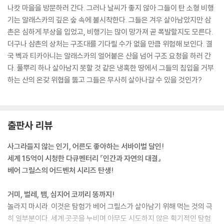
나캇 마을을 방문하러 간다. 그러나 날씨가 좋지 않아 그들이 탄 소형 비행
“아주 엄청난 놈이지. 지금은 우리가 아직 땅 위를 걸어가고 있지만 여기서
기는 알래스카의 깊은 숲 속에 불시착한다. 그들은 겨우 살아남았지만 삼
더 올라가면 얼음으로 바뀔 거야. 눈 밑에 얼음이 깔려 있을 때는 크레바스
촌은 심하게 부상을 입었고, 비행기는 많이 망가져 곧 폭발할지도 모른다.
를 조심해야 해. 크레바스는 얼음이 갈라지면서 난 거대한 좁은 틈인데, 그
더구나 삼촌의 상처는 구조대를 기다릴 수가 없을 만큼 위험해 보인다. 결
안에 빠졌다가는 죽는…… 잠깐, 멈춰!”
국 벡과 티카아니는 알래스카의 얼어붙은 산을 넘어 구조 요청을 하러 간
티카아니가 그 자리에 얼어붙은 듯 즉각 발을 멈췄다. 벡이 공포에 질린 얼
다. 풀뿌리 하나 살아남지 못할 것 같은 냉혹한 땅에서 그들의 침입을 거부
굴로 바닥을 찬찬히 내려다보았다. 그리고 그들이 걸어온 길을 뒤돌아보았
하는 산의 온갖 위협을 뚫고 그들은 무사히 살아나갈 수 있을 것인가?
다. 매끄러운 눈 위로 발자국들이 나란히 줄지어 찍혀 있었다.
지나치게 매끄럽다. 벡은 주위를 재빨리 살펴보았다. 그리고 가슴이 덜컥
내려앉았다. 이제껏 행여나 크레바스를 만날까 봐 주의하며 걸었더니 그보
다 더 순식간에 그들을 집어삼킬 수 있는 더 큰 위험을 그만 못 보고 지나친
출판사 리뷰
것이다.
사그라들지 않는 인기, 어른도 좋아하는 서바이벌 달인!
시험 삼아 눈 위를 발끝으로 콕콕 찍어보았다. 그리고 지팡이로 눈 속을 이
세계 15억이 시청한 다큐멘터리 『인간과 자연의 대결』
리저리 헤치다보니 그 끝이 무언가 단단한 것에 부딪쳤다. 둔탁하고 낮은
베어 그릴스의 어드벤처 시리즈 탄생!
소리가 났다. 바위가 긁히는 소리는 아니었다.
“우리, 얼음 위에 서 있어.”
거미, 벌레, 뱀, 심지어 코끼리 똥까지!
-126쪽
놀라지 마시라. 이것은 탐험가 베어 그릴스가 살아남기 위해 먹는 것의 극
히 일부분이다. 세계 곳곳을 누비며 아무도 시도하지 않은 획기적인 탐험
어쨌든 사람은 두 명이고 늑대는 한 마리다. 그리고 그들은 지팡이도 가지