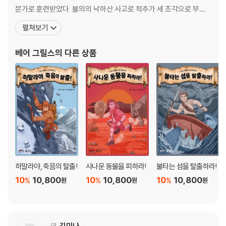
문가로 훈련받았다. 불의의 낙하산 사고로 척추가 세 조각으로 부러
지면서 의가사제대를 한 그는 기적적으로 몸이 회복되자마자 2년 만
펼쳐보기
에 세계 최연소 에베레스트 정복으로 기네스북에 이름을 올렸다. 그
때 그의 나이는 불과 스물셋이었다. 그 이후 베어 그릴스는 세계 곳곳
베어 그릴스
의 다른 상품
을 누비며 아무도 시도해보지 않은 획기적인 탐험을 성공적으로
히말라야, 죽음의 탈출!
사나운 동물을 피하라!
불타는 섬을 탈출하라!
10
10,800
10
10,800
10
10,800
%
%
%
원
원
원
역
김미나