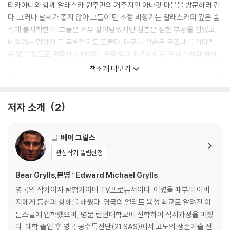
티카아니와 함께 알래스카 원주민의 거주지인 아나캇 마을을 방문하러 간
다. 그러나 날씨가 좋지 않아 그들이 탄 소형 비행기는 알래스카의 깊은 숲
속에 불시착한다. 그들은 겨우 살아남았지만 삼촌은 심한 부상을 입었고,
비행기는 망가져 곧 폭발할지도 모른다. 더구나 삼촌은 구조대를 기다릴
수 없을 정도로 위급한 상태이다. 결국 벡과 티카아니는 알래스카의 얼어
붙은 산을 넘어 구조 요청을 하러 가는데……. 그들은 풀 한 포기 살아남지
책소개 더보기
못할 것 같은 냉혹한 땅에서 온갖 위험을 뚫고 무사히 살아나갈 수 있을까?
저자 소개
2
글
베어 그릴스
관심작가 알림신청
Bear Grylls,본명 : Edward Michael Grylls
영국의 작가이자 탐험가이며 TV프로듀서이다. 어렸을 때부터 아버
지에게 등산과 항해를 배웠다. 영국의 엘리트 육성 학교로 알려진 이
튼스쿨에 입학했으며, 명문 런던대학교에 진학하여 석사과정을 마쳤
다. 대학 졸업 후 영국 공수특전단(21 SAS)에서 고도의 생존기술 전