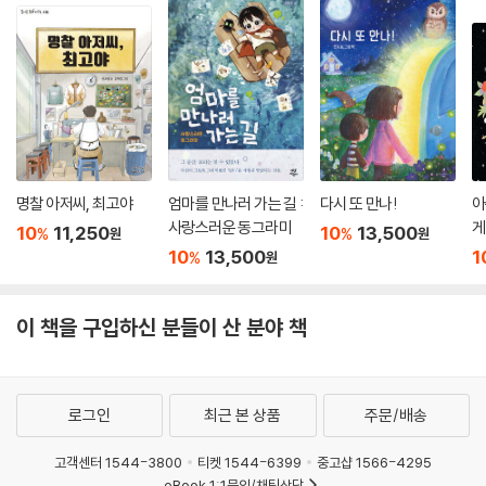
서 그는 과학 교과서 같은 지식을 활용하며 위험을 헤쳐 나간다. 모험을 떠
난 벡과 친구들은 거듭되는 위험 속에서 구사일생으로 살아남으며 모험을
계속한다. 그러나 그런 벡에게도 예측할 수 없는 위험이 닥치고, 생존이 가
능한 시간은 줄어든다.
벡은 과연 위험 속에서 무사히 탈출하고 거대 기업 루모스의 계략을 밝혀
낼 수 있을까? 『베어그릴스와 살아남기』 시리즈는 벡과 친구들의 흥미진
진한 모험과 예상을 뛰어넘는 생존 방법들이 계속 이어진다.
명찰 아저씨, 최고야
엄마를 만나러 가는 길 :
다시 또 만나!
아
사랑스러운 동그라미
게
10
11,250
10
13,500
%
%
원
원
베어 그릴스가 어린이를 위한 모험 소설을 쓴 이유는 무엇일까? 그는 세계
10
13,500
1
%
원
2800만 대원이 활동하고 있는 세계스카우트연맹의 역대 최연소 수석 지
휘관을 역임할 만큼 어린이에 대한 사랑이 남다르다. 어린이를 위한 자선
기금을 마련하기 위해 남극에서 북극에 이르는 모험에 끊임없이 도전하기
이 책을 구입하신 분들이 산 분야 책
도 한다.
어릴 때부터 등산과 항해 등을 익혀온 베어 그릴스는 자신의 어린 시절을
로그인
최근 본 상품
주문/배송
떠올리며 세계 어린이에게도 모험심과 도전정신을 심어주고자 『베어 그릴
스와 살아남기』 시리즈를 집필했다.
고객센터 1544-3800
티켓 1544-6399
중고샵 1566-4295
eBook 1:1문의/채팅상담