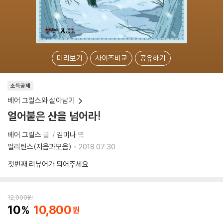
미리보기
사이즈비교
공유하기
소득공제
베어 그릴스와 살아남기
얼어붙은 산을 넘어라!
베어 그릴스
글
김미나
역
얼리틴스(자음과모음)
2018.07.30.
첫번째 리뷰어가 되어주세요
12,000
원
10
10,800