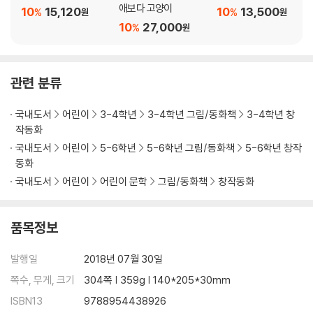
애보다 고양이
10
15,120
10
13,500
%
%
원
원
10
27,000
%
원
관련 분류
국내도서
어린이
3-4학년
3-4학년 그림/동화책
3-4학년 창
작동화
국내도서
어린이
5-6학년
5-6학년 그림/동화책
5-6학년 창작
동화
국내도서
어린이
어린이 문학
그림/동화책
창작동화
품목정보
발행일
2018년 07월 30일
쪽수, 무게, 크기
304쪽 | 359g | 140*205*30mm
ISBN13
9788954438926