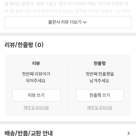
을 해내는 탐험가, 베어 그릴스. 영국 디스커버리 채널 『인간과 자연의 대
고 있다. 겁을 줘서 쫓아버릴 수도 있을 것이다. 확실한 한 가지는 이곳에
결』을 통해 극한 자연 환경에서 살아남는 활약을 보여준 덕분에 그는 세계
앉아 마냥 기다릴 수는 없다는 것이었다.
적인 ‘생존왕’으로 등극했다.
“가자.”
출판사 리뷰 더보기
벡이 말하고 조심스럽게 안으로 걸어 들어가기 시작했다.
TV에 나오는 베어 그릴스는 거의 맨손으로 험한 자연 속에서 생활하지만,
“이게 그 길이 맞는 것 같아.”
사실 그는 이튼스쿨과 런던대학 석사과정을 마친 영국 엘리트이다. 또한
걷기 시작한 지 일 분이 지나자마자 티카아니가 말했다. 그들은 늑대의 공
리뷰/한줄평
0
방송 진행뿐만 아니라 직접 제작도 하며 다양한 이벤트와 스턴트 활동도
격에 대비해서 지팡이를 단단히 움켜쥔 채 양쪽으로 높이 솟은 암벽 사이
하고 있다.
를 한 줄로 걸었다.
-206쪽
리뷰
한줄평
그에게는 특별한 이력이 있는데, 바로 베스트셀러 작가라는 것이다. 어린
첫번째 리뷰어가
첫번째 한줄평을
이를 위한 소설 시리즈 『베어 그릴스와 살아남기(Mission Survival 1~
--- 본문 중에서
되어주세요.
남겨주세요.
8)』는 야생에서 살아남는 그만의 생존 기술을 생생히 담고 있다. 이 시리즈
는 영국과 미국, 중국 등지에서 출간되어 큰 인기를 얻고 있으며 국내에서
리뷰 쓰기
한줄평 쓰기
는 어린이를 위한 모험소설로 소개된다.
혜택 및 유의사항
혜택 및 유의사항
『인간과 자연의 대결』에서 베어 그릴스는 극한 자연 환경에 스스로 뛰어든
다. 칼 한 자루에 의지해 일주일을 버티고, 결국에는 살아남는다. 그것이 사
막 한복판이든, 알래스카의 얼음 벌판이든, 호주의 광활한 산맥 어느 구석
배송/반품/교환 안내
이든, 아마존의 밀림 속이든 말이다. 인간이 목숨을 부지하기 위해 기본이