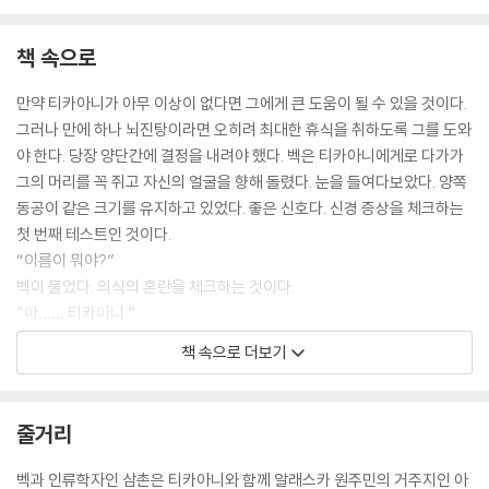
책 속으로
만약 티카아니가 아무 이상이 없다면 그에게 큰 도움이 될 수 있을 것이다.
그러나 만에 하나 뇌진탕이라면 오히려 최대한 휴식을 취하도록 그를 도와
야 한다. 당장 양단간에 결정을 내려야 했다. 벡은 티카아니에게로 다가가
그의 머리를 꼭 쥐고 자신의 얼굴을 향해 돌렸다. 눈을 들여다보았다. 양쪽
동공이 같은 크기를 유지하고 있었다. 좋은 신호다. 신경 증상을 체크하는
첫 번째 테스트인 것이다.
“이름이 뭐야?”
벡이 물었다. 의식의 혼란을 체크하는 것이다.
“아…… 티카아니.”
벡은 세 번째 테스트인 집중력으로 넘어갔다.
책 속으로 더보기
“열두 달 이름을 하나씩 대봐. 십이월부터 시작해서 거꾸로.”
“아…….”
생각을 모으느라 티카아니의 얼굴에 잔뜩 주름이 잡혔다.
줄거리
“십이월…… 십일월…… 구월…… 아니, 시월…….”
-26쪽
벡과 인류학자인 삼촌은 티카아니와 함께 알래스카 원주민의 거주지인 아