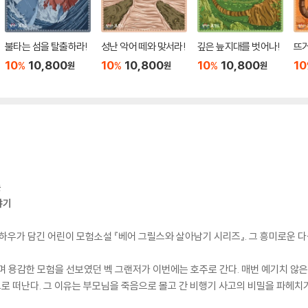
불타는 섬을 탈출하라!
성난 악어 떼와 맞서라!
깊은 늪지대를 벗어나!
뜨거
10
10,800
10
10,800
10
10,800
10
%
%
%
원
원
원
는
야기
노하우가 담긴 어린이 모험소설 『베어 그릴스와 살아남기 시리즈』. 그 흥미로운 
며 용감한 모험을 선보였던 벡 그랜저가 이번에는 호주로 간다. 매번 예기치 않
’으로 떠난다. 그 이유는 부모님을 죽음으로 몰고 간 비행기 사고의 비밀을 파헤