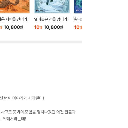
더보기
운 사막을 건너라!
얼어붙은 산을 넘어라!
황금도시를 찾아라!
10,800
10
10,800
10
10,800
%
%
%
원
원
원
다섯 번째 이야기가 시작된다!
은 사고로 뜻밖의 모험을 펼쳐나갔던 이전 편들과
치기 위해서라는데!