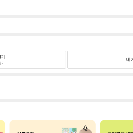
.
팔기
내 
불가