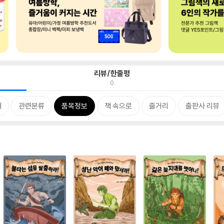
리뷰/한줄평
0
개
관련분류
품목정보
책 속으로
줄거리
출판사 리뷰