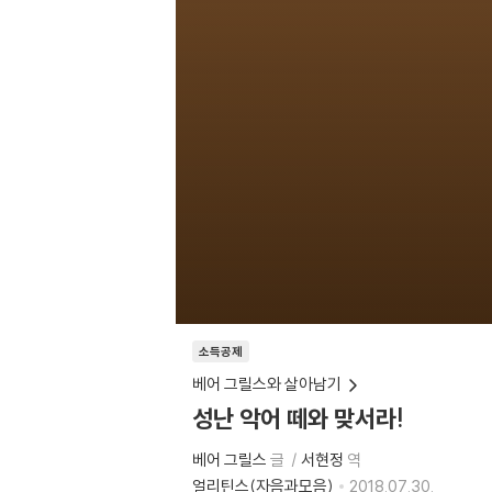
소득공제
베어 그릴스와 살아남기
성난 악어 떼와 맞서라!
베어 그릴스
글
서현정
역
얼리틴스(자음과모음)
2018.07.30.