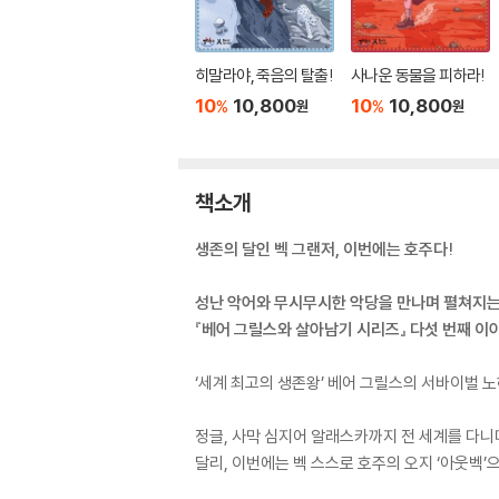
히말라야, 죽음의 탈출!
사나운 동물을 피하라!
10
10,800
10
10,800
%
%
원
원
책소개
생존의 달인 벡 그랜저, 이번에는 호주다!
성난 악어와 무시무시한 악당을 만나며 펼쳐지
『베어 그릴스와 살아남기 시리즈』 다섯 번째 이
‘세계 최고의 생존왕’ 베어 그릴스의 서바이벌 
정글, 사막 심지어 알래스카까지 전 세계를 다니
달리, 이번에는 벡 스스로 호주의 오지 ‘아웃벡