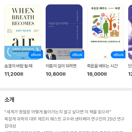
숨결이 바람 될 때
아픔이 길이 되려면
죽음을 배우는 시간
단
11,200
10,800
16,000
1
원
원
원
소개
“세계가 정말로 어떻게 돌아가는지 알고 싶다면 이 책을 읽으라”
복잡계 과학의 대부 제프리 웨스트 교수와 샌타페이 연구진의 25년 연구
집대성