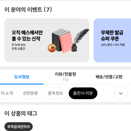
이 분야의 이벤트
7
리뷰/한줄평
도서정보
배송/반품/교환
110
자 소개
관련분류
품목정보
출판사 리뷰
이 상품의 태그
#죽음에관하여