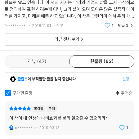
향으로 알고 있습니다. 이 책의 저자는 우리와 기업의 삶을 그저 추상적으
는 경이로운 도전 과제를 제시하면서, 자신의 탐정 활동을 통해 밝혀낸 비
로 정의하여 표현 하려는게 아닌, 그가 살아 오며 모아온 많은 실증적 데이
밀들을 하나하나 드러낸다. 물리학과 생물학만이 아니라 사회와 삶까지 깊
터를 가지고, 미래를 예측 하고 있습니다. 이 책은 그런의미 에서 우리 개인
이 연결되어 있음을 보여줌으로써 21세기 과학의 정신을 포착한 책이다.-
뿐만아니라 국가든 기업이든 이 사회의 모든 구성원이 읽어봐야할 필독서
마커스 드 사토이, 옥스퍼드대학교 교수,『대칭Symmetry』저자
f*********n
2018.11.01.
신고
1
댓글
0
라 생각합니다
리뷰 전체보기
엄청난 범위와 전망을 담은 중요하면서 독창적인 책이다. 매우 많은 분야
에 걸쳐 독자를 확보할 만큼 흥미진진하다.- 마틴 리스, 영국 왕립천문대
장,『여섯 개의 수Just Six Numbers』저자
리뷰
47
한줄평
63
이렇게 거대한 생각을 담은 책은 몇 년에 한 번밖에 나오지 못한다. 손에 땀
을 쥐게 하는 흥미진진한 아이디어로 가득하다. - [선데이 타임스]
클린봇
이 부적절한 글을 감지 중입니다.
설정
구매한줄평
추천순
종이책
구매
이 책이 내 인생에 나비효과를 불러 일으킬 수 있으리라~
d*******h
2019.03.13.
1