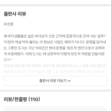
도판 목록
찾아보기
출판사 리뷰
추천평
왜 바다생물들은 넓은 바다보다 산호 근처에 집중적으로 모여 사는 걸까?
‘다윈의 역설’이라 불리는 이 현상은 사람도 예외가 아니다. 문명을 담아내
는 그릇인 도시는 지난 100년간 현대 문명을 ‘창조적 엔진’으로서 강력하
게 추동해왔다. 대체 도시는 왜 성장하며 어떻게 창조적 역량을 만들어왔
을까?
복잡계 과학 분야의 세계적 석학으로 샌타페이연구소 소장을 지낸 제프리
웨스트는 도시의 인구가 늘어나면 그 도시의 창조적 역량은 인구 증가 속
도보다 빠르게 증가한다는 사실을 발견했다. 창조적 역량은 개인의 창조적
출판사 리뷰 더보기
능력의 합이 아니라, 그들의 상호작용을 통해 생겨나기 때문이다. 도시가
커질수록 범죄율, 오염, 환경파괴도 빠르게 늘어나지만, 개인 성장의 기회,
창조적 영감, 그것을 실행에 옮길 수 있는 인프라 또한 인구 증가 속도보다
리뷰/한줄평
110
빠르게 늘어난다. 그의 연구는 ‘말은 제주로 보내고, 사람은 서울로 보내
라’는 옛말을 과학적으로 증명한 최초의 보고다. 이 책은 도시, 인터넷, 교