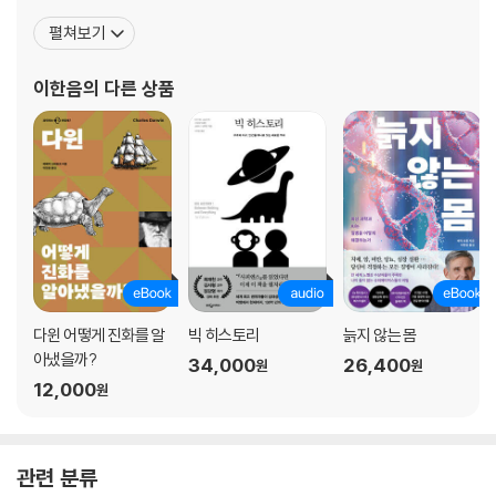
너지 때문이야, 바보야
동하고 있다. 저서로는 『바스커빌가의 개와 추리 좀 하는 친구들』,
펼쳐보기
『청소년을 위한 지구 온난화 논쟁』 등이 있으며, 옮긴 책으로는 『인에
6. 도시의 과학에 붙인 서문
비터블, 미래의 정체』, 『제2의 기계 시대』, 『인간 본성에 대하여』, 『우
이한음
의 다른 상품
1 도시와 기업은 아주 커다란 생물에 불과할까 | 2 용들에게 맞선 성녀 제
리는 왜 잠을 자야 할까』, 『늦깎이
인 | 3 여담: 직접 겪어본 전원도시와 신도시 | 4 중간 요약과 결론
7. 도시의 과학을 향하여
1 도시의 스케일링 | 2 도시와 사회 관계망 | 3 이런 망들은 정체가 무엇일
까 | 4 도시: 결정일까 프랙털일까 | 5 거대한 사회적 인큐베이터인 도시 |
6 가까운 친구가 실제로 얼마나 많을까? 던바와 던바 수 | 7 단어와 도시 |
8 프랙털 도시: 사회적인 것과 물리적인 것의 통합
다윈 어떻게 진화를 알
빅 히스토리
늙지 않는 몸
8. 결과와 예측: 이동성과 삶의 속도에서 사회적 연결성, 다양성, 대사, 성
아냈을까?
장으로
34,000
26,400
원
원
12,000
1 증가하는 삶의 속도 | 2 가속되는 트레드밀 위의 삶: 경이롭도록 축소되
원
는 타임머신 도시 | 3 통근 시간과 도시의 크기 | 4 걷는 속도의 증가 | 5 당
신은 혼자가 아니다: 인간 행동 탐지기, 휴대전화 | 6 이론의 시험과 검증:
도시에서의 사회적 연결성 | 7 도시 내 이동의 놀랍도록 규칙적인 구조 | 8
관련 분류