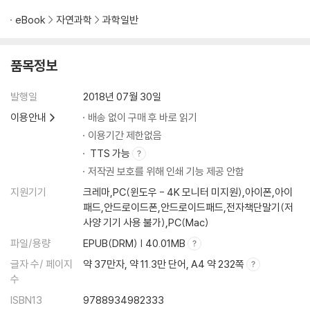
초과 달성자와 저성과자 | 9 부, 혁신, 범죄, 탄력성의 구조: 도시의 개성과
순위 | 10 지속 가능성의 서문: 물에 관한 짧은 여담 | 11 도시 사업 활동의
eBook
자연과학
과학일반
사회경제적 다양성 | 12 도시의 성장과 대사
품목정보
9. 기업의 과학을 향하여
1 월마트는 구멍가게의 규모 확대판이고 구글은 불곰의 아주 큰 규모 확장
발행일
2018년 07월 30일
판일까 | 2 열린 성장이라는 신화 | 3 기업 사망의 놀라운 단순성 | 4 편히
잠드소서 | 5 기업은 죽지만, 도시는 죽지 않는 이유는
이용안내
배송 없이 구매 후 바로 읽기
이용기간 제한없음
10. 지속 가능성의 대통일 이론
TTS 가능
1 가속되는 트레드밀, 혁신 주기, 유한 시간 특이점
저작권 보호를 위해 인쇄 기능 제공 안함
지원기기
크레마,PC(윈도우 - 4K 모니터 미지원),아이폰,아이
맺는말
패드,안드로이드폰,안드로이드패드,전자책단말기(저
1 21세기의 과학 | 2 초학제성, 복잡계, 샌타페이연구소 | 3 빅 데이터: 패
사양 기기 사용 불가),PC(Mac)
러다임 4.0인가, 고작 3.1인가
파일/용량
EPUB(DRM) | 40.01MB
글자 수/ 페이지
약 37만자, 약 11.3만 단어, A4 약 232쪽
후기와 감사의 말
수
주
옮기고 나서
ISBN13
9788934982333