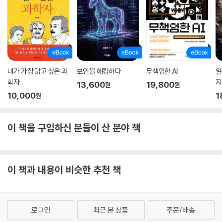
내가 가장 닮고 싶은 과
보안을 해킹하다
무책임한 AI
일
학자
지
13,600
19,800
원
원
10,000
1
원
이 책을 구입하신 분들이 산 분야 책
이 책과 내용이 비슷한 추천 책
로그인
최근 본 상품
주문/배송