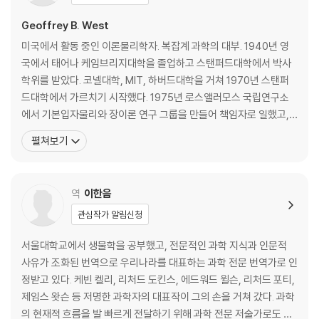
3. 생명의 단순성, 통일성, 복잡성
1 쿼크와 끈에서 세포와 고래까지 | 2 대사율과 자연선택 | 3 복잡성의 토
Geoffrey B. West
대인 단순성: 클라이버 법칙, 자기 유사성, 규모의 경제 | 4 보편성과 생명
미국에서 활동 중인 이론물리학자. 복잡계 과학의 대부. 1940년 영
을 통제하는 마법의 수 4 | 5 에너지, 창발 법칙, 생명의 계층 구조 | 6 연결
국에서 태어나 케임브리지대학을 졸업하고 스탠퍼드대학에서 박사
망과 4분의 1제곱 상대성장 스케일링의 기원 | 7 물리학이 생물학과 만나
학위를 받았다. 코넬대학, MIT, 하버드대학을 거쳐 1970년 스탠퍼
다: 이론, 모형, 설명의 본질 | 8 연결망 원리와 상대성장 스케일링의 기원 |
드대학에서 가르치기 시작했다. 1975년 로스앨러모스 국립연구소
9 포유류, 식물, 나무의 대사율과 순환계 | 10 니콜라 테슬라, 임피던스정
에서 기본입자물리와 장이론 연구 그룹을 만들어 책임자로 일했고, 1
합, 교류와 직류 | 11 다시 대사율, 고동치는 심장, 순환계로 | 12 자기 유사
995년부터 고에너지 물리학 프로그램 매니저를 맡았으며, 1997년
펼쳐보기
성과 마법의 수 4의 기원 | 13 프랙털: 경계 늘이기의 수수께끼 같은 사례
부터 지금까지 연구소 선임연구원을 맡고 있다. 샌타페이연구소의 특
훈교수로 재직 중이며, 2005년부터 2009년까지 소장을 맡았다. 옥
4. 생명의 네 번째 차원: 성장, 노화, 죽음
스퍼드대학교, 런던 임피리얼칼리지, 싱가포르 난양공대 방문교
역
이한음
1 생명의 네 번째 차원 | 2 왜 개미만 한 포유동물은 없을까 | 3 그러면 고질
라만큼 거대한 포유동물은 왜 없을까 | 4 성장 | 5 지구 온난화, 온도의 지
관심작가 알림신청
수적 스케일링, 생태학의 대사 이론 | 6 노화와 죽음
서울대학교에서 생물학을 공부했고, 전문적인 과학 지식과 인문적
5. 인류세에서 도시세로: 도시가 지배하는 행성
사유가 조화된 번역으로 우리나라를 대표하는 과학 전문 번역가로 인
1 지수 팽창하는 우주에 살기 | 2 도시, 도시화, 지구의 지속 가능성 | 3 지
정받고 있다. 케빈 켈리, 리처드 도킨스, 에드워드 윌슨, 리처드 포티,
수적이라는 말이 정확히 무슨 뜻일까? 경고가 담긴 우화 | 4 산업도시의
제임스 왓슨 등 저명한 과학자의 대표작이 그의 손을 거쳐 갔다. 과학
등장과 그 병폐 | 5 맬서스, 신맬서스주의자, 대혁신 낙관론자 | 6 모두 에
의 현재적 흐름을 발 빠르게 전달하기 위해 과학 전문 저술가로도 활