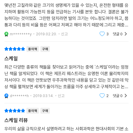
개념이 옳은 것으로 드러나기까지 하는 경우는 흔치 않다. 제프리 웨스트
몇년전 고질라와 같은 크기의 생명체가 있을 수 있는지, 온전한 형태를 유
는 바로 그런 개념을 내놓았다. 이 책에는 그 이야기가 담겨 있다.- 스티븐
지하며 활동이 가능한지 등을 언급하는 기사를 본듯 합니다. 결론은 불가
스트로가츠, 코넬대학교 수학 교수,『X의 즐거움The Joy of X』저자
능하다는 것이었죠. 그만한 덩치라면 발의 크기는 어느정도여야 하고, 몸
통과 다리 등의 비율 등은 어쩌고 저쩌고 해야 하기 때문에 그리고 체중을
명석한 이론물리학자 제프리 웨스트는 연구 방향을 수명, 생물학적 계, 도
버텨내는 골격이 어느 정도여야 하기 때문에 형태를 유지할 수 없을 것이
m********y
2019.02.20.
신고
3
댓글
0
시로 돌려, 성장과 지속 가능성에 관한 기존 개념을 뒤엎는 보편적인 깨달
란 내용이었던 거
음을 얻었다. 이 책은 놀라우면서 도발적이며, 웨스트가 대단히 매혹적이
종이책
구매
고 재미있는 저술가라는 것도 증명한다. 오랫동안 회자될 책이다.- 에이브
러햄 버기즈, 스탠퍼드대학교 의과대학 교수,『눈물의 아이들Cutting the
스케일
Stone』저자
최근 다양한 종류의 책들을 찾아보고 읽어가는 중에 '스케일'이라는 엄청
난 책을 알게되었다. 이 책은 제프리 웨스트라는 유명한 이론 물리학자의
이 책은 하나의 계시다. CEO, 기술 전문가, 시장, 도시 지도자 등 우리가 사
저서이다. 이 책은 언뜻보면 우주과학적인 내용을 담고 있는 것 같은데 막
는 복잡하면서 자기 조직화하는 세계를 빚어내는 단순한 법칙을 이해하고
상 책을 펼쳐보면 세계가 돌아가는 흐름을 아주 상세하고 구체적이고 논리
자 하는 사람이라면 반드시 읽어야 한다. - 리처드 플로리다, 토론토대학
적으로 집필이 되어있다. 사회 초년생부터 어르신들까지 이 책을 읽어보면
d*******h
2019.03.14.
신고
2
댓글
0
서 많은 것을 얻
교 마틴번영연구소 교수,『신창조 계급The Rise of the Creative Clas
s』저자
종이책
구매
스케일 리뷰
도저히 눈을 뗄 수 없는 책이다. 웨스트는 최고의 탐정소설처럼, 동물, 도
시, 기업의 규모가 모두 그토록 동일한 양상으로 증가하는 이유를 이해하
우리의 삶을 규칙으로서 설명하려고 하는 사회과학은 현대사회의 기본 소