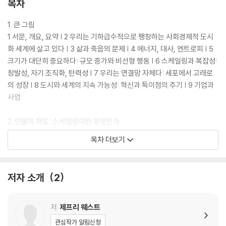
목차
1. 큰 그림
1 서문, 개요, 요약 | 2 우리는 기하급수적으로 팽창하는 사회경제적 도시
화 세계에 살고 있다 | 3 삶과 죽음의 문제 | 4 에너지, 대사, 엔트로피 | 5
크기가 대단히 중요하다: 규모 증가와 비선형 행동 | 6 스케일링과 복잡성:
창발성, 자기 조직화, 탄력성 | 7 우리는 연결망 자체다: 세포에서 고래로
의 성장 | 8 도시와 세계의 지속 가능성: 혁신과 특이점의 주기 | 9 기업과
사업
2. 만물의 척도: 스케일링이란 무엇인가
1 고질라에서 갈릴레오까지 | 2 규모에 관한 왜곡과 오해: 슈퍼맨 | 3 규모,
목차 더보기
로그, 지진, 리히터 규모 | 4 근육 운동과 갈릴레오의 예측 검증 | 5 개인 성
적과 스케일링의 편차: 세상에서 가장 힘센 사람 | 6 그 밖의 왜곡과 오해
들: LSD와 코끼리에서 타이레놀과 아기에 이르기까지의 약물 투여량 | 7
저자 소개
2
BMI, 케틀레, 평균인, 사회물리학 | 8 혁신과 성장의 한계 | 9 광궤열차, 그
레이트이스턴호, 경이로운 이점바드 킹덤 브루넬 | 10 윌리엄 프루드와 모
델링 이론의 기원 | 11 유사와 상사: 무차원 규모 불변 수
저
제프리 웨스트
관심작가 알림신청