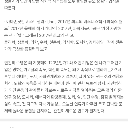
생물계와 인간이 만든 사회적 시스템은 모두 동일한 규모 증감의 법칙을
따른다
· 아마존닷컴 베스트셀러 · [Inc.] 2017년 최고의 비즈니스책 · [피직스 월
드] 2017년 올해의 책 · [가디언] 2017년, 과학자들이 꼽은 ‘가장 사랑하
는 책’ · [텔레그래프] 2017년 최고의 책 50
물리학, 생물학, 의학, 수학, 천문학, 역사학, 도시학, 경제경영... 각계 전문
가가 극찬한 통찰력의 보고
인간의 수명은 왜 기껏해야 120년인가? 왜 어떤 기업은 잘 나가고 어떤 기
업은 망하는가? 삶의 속도, 혁신의 속도는 왜 지속적으로 빨라지는가? 세
포부터 생태계, 도시, 사회관계망과 기업까지, 살아 있는 모든 것의 성장과
혁신, 노화와 죽음을 지배하는 패턴과 원리에 관한 독보적 탐사. 자연법칙
과 인간 문명의 관계를 바라보는 새로운 시각을 열어주는 ‘모든 것의 이론’!
인구 팽창, 도시화, 에너지와 환경문제, 노화, 암, 인간 수명, 점점 빨라지는
삶의 속도, 전 지구적 지속 가능성… 오늘날 인류가 마주한 크고 긴박한 문
제에 놀라운 통찰을 던져주는, 완전히 새로운 연구가 펼쳐진다.