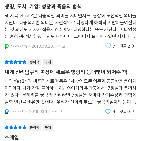
누구나 읽고 쓰고 세는 법을 배워야 하며, 세는 법을 아는 사람은 규모 증감
생명, 도시, 기업: 성장과 죽음의 법칙
에 대해서도 배워야 한다. 스케일링은 가장 중요하지만 대부분 숨겨져 있
책 제목 ‘Scale’은 다중적인 의미를 지니면서도, 굉장히 도전적인 의미를
고 논의도 거의 이루어지지 않는 속성이다. 하지만 그것을 이해하지 않고
지닌다. 다중적이란 의미는 사전적으로 다양하게 해석되고 받아들여진다
서는 세계를 이해한다는 것이 불가능하다. 이 책은 독자의 사고를 삼차원
는 것 외에도 저자가 적용시킨 분야가 다양하다는 뜻도 가진다. 그 다양성
에서 사차원으로 확장시킬 것이다. 혹시나 잃어버릴지도 모르니, 미리 두
은 흔히 생각할 수 있는 정도가 아니다. 고에너지 물리학자였던 저자가 ‘sc
권을 사두시라.- 나심 니콜라스 탈레브,『블랙스완The Black Swan』저자
ale’을 찾아내고 적용시킨 대상은 생명체, 도시, 기업으로 쉽게 연관시킬
n*****m
2018.08.20.
신고
7
댓글
2
수 없는 것이
로그 스케일링이 어떻게 만물을 지배하는지를 설명하는 이 경이로운 책에
종이책
구매
는 세포와 생태계의 자기 유사적 동역학에서부터 기업이 반드시 죽음을 맞
내게 진리탐구의 여정에 새로운 방향의 등대빛이 되어준 책
이하고 도시는 그렇지 않은 이유에 이르기까지 온갖 새로운 이야기가 가득
하다. 나는 거의 쪽마다 귀퉁이를 접고 줄을 긋고 있었다.- 스튜어트 브랜
나의 Yes24의 책 찜리스트 제목은 “세상의 모든 의문과 궁금함을 풀어가
며” 이다. 내가 가장 좋아하는 이솝이야기의 우화중에서 7장님과 코끼리
드, [홀 어스 카탈로그 Whole Earth Catalog] 설립자
가 있다. 코끼리를 궁극의 진리라면 7장님은 저마다 자기주장과 편협에
갇힌 인간을 비유한 것이다. 우리가 신이라 부르는 궁극의실체의 눈이 있
이 책은 명석한 통찰로 가득하다. 기업이 왜 실패하고, 도시가 왜 영속하고,
다면 ( 의인화 한다면) 그는 진리의전체를 보기 때문에 그것이 코끼리라는
이 급속한 혁신의 시대에 우리 문명이 존속하려면 무엇이 필요한지 알고
u*****i
2019.03.19.
신고
4
댓글
0
것을 알지만
싶다면 이 경이로운 책을 읽으라.- 마크 베니오프, 세일즈포스 CEO
종이책
구매
과학의 역사에서 원대하고 대담하고 아름답고 경악할 만큼 단순한 새로운
스케일