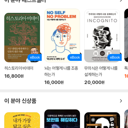
히스토리아 비테이
뇌는 어떻게 나를 조종
무의식은 어떻게 나를
특
하는가
설계하는가
16,800
1
원
16,000
20,000
원
원
이 분야 신상품