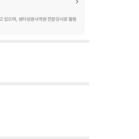
이 결정이 우리를 성장하게 합니까? 125/그렇게 사
고 있으며, 생터성경사역원 전문강사로 활동
7/행복하면 좋겠습니다 149/너네 아빠 뚱뚱하다
167/미리보기 169/내가 가야 할 곳 173/목
 가지 사명 197/하나님께 보내심을 받은 사람 2
습니다 221/만나, 이 하찮은 음식 223/베드로