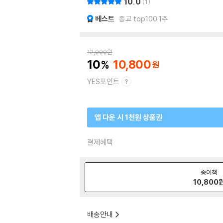
10.0
1
베스트
종교 top100 1주
12,000
원
10
10,800
YES포인트
앱 다운 시 1천원 상품권
결제혜택
종이책
10,800
배송안내