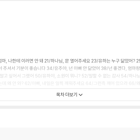
엄마, 나한테 이러면 안 돼 21/하나님, 문 열어주세요 23/유하는 누구 닮았어? 2
 주셔서 기분이 좋습니다 34/유주야, 넌 아빠 안 닮았어 38/넌 좋겠다, 엄마랑
 알고 싶어서 그랬어 50/유하야, 소원이 뭐니? 52/말할 수 없는 감사 54/하
데 왜 안 와? 62/아빠, 내일은 일찍 깨워주세요 64/그런즉 깨어 있으라 66/왜
목차 더보기
요 76/남편들아아내 사랑하기를 79/주님의 허락, 아내의 허락 81/예수님 같은
 될까요 92/고향 ‘아내가 있는곳’ 94/아내가 남편한테 요구하는 건? 96/아내
 깨우시는 건가요? 106/노란 리본의 기적을 달다109/근데 왜 엄마는 아빠보다 