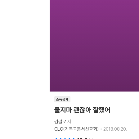
소득공제
울지마 괜찮아 잘했어
김길로
저
CLC(기독교문서선교회)
2018.08.20.