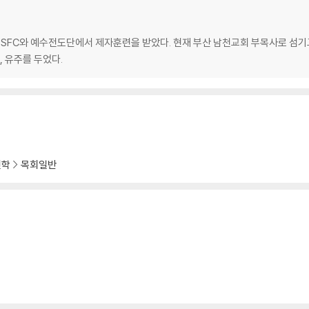
사셨어요? 117/범사에 칭찬하십시오 120/목사님, 오늘 같이 목욕갑시다 122/
있습니다 129/누군가에게 기도 응답이 되는 삶 132
SFC와 예수전도단에서 제자훈련을 받았다. 현재 부산 남천교회 부목사로 섬기
, 유주를 두었다.
 있는가? 142/십자가를 생각합니다 145/아버지의 말씀을 마음에 새깁니다 14
 ‘마흔 살 모세’ 155/
 적이 있습니다162/들키는 것이 은혜입니다 164/네가 말을 안 들어서 큰일이다 
서 설교자의 설교를 테스트하
7/최후 승리를 얻기까지 190/생각하는 그리스도인이 되어야 합니다 194/목사의두
신학
목회일반
205/주님의 음성을 전하는 사람
쁨을 향한 목마름213/오래 살고 싶지 않습니다 215/우리는 진실을 전부 볼 수 없
심이 멈춘 것이 아닙니다 229/