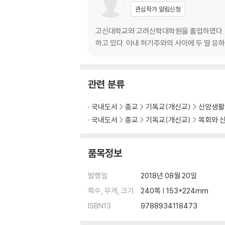
경쟁이 아닌 서로 사랑 115/아버지, 왜 그렇게 
관심작가 알림신청
랑은 행동하게 합니다 127/이 시대의 밧세바가 
고신대학교와 고려신학대학원을 졸업하였다. 
3부 묵상은 제자 훈련
하고 있다. 아내 허기주와의 사이에 두 딸 유하
나는 예수 믿는 사람입니다 140/예수님의 삶이
151/예수님의 몸을 닮을 때까지 153/광야로 도망간
관련 분류
하나님은 어떤 마음이셨나요? 159/두려움을 느낀
사는 현실적인 사람이 아닙니다 178/하나님께
국내도서
종교
기독교(개신교)
신앙생활
신다 181/꿈과 비전 184/그 부르심 앞에 18
국내도서
종교
기독교(개신교)
목회와 
00/후회 없는삶 203/참 목양의 꿈을 꿉니다 
208/참 성도가 되고 싶습니다 211/하나님의 기
처럼 물 위를 걷고싶습니다 226/하나님의 인도하
품목정보
글을 배웁니다 231/일기를 쓰는 것 234
발행일
2018년 08월 20일
/에필로그/236
쪽수, 무게, 크기
240쪽 | 153*224mm
ISBN13
9788934118473