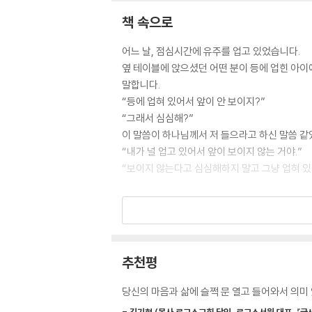
책 속으로
어느 날, 점심시간에 유주를 업고 있었습니다.
옆 테이블에 앉으셨던 어떤 분이 등에 업힌 아이
말합니다.
“등에 업혀 있어서 앞이 안 보이지?”
“그래서 심심해?”
이 말씀이 하나님께서 저 들으라고 하신 말씀 같
“내가 널 업고 있어서 앞이 보이지 않는 거야.”
“보이지 않는다고 심심해하지 말고 그냥 업혀 있어.” 
“말할 수 없는 감사”
교회 선생님께서
유하의 감사 제목을 보시고
깜짝 놀라시며
추천평
저에게 보여주신
감사헌금 봉투입니다.
당신의 마음과 삶에 슬쩍 문 열고 들어와서 의미 
유하는 감사 제목도 비밀입니다. --- p. 54