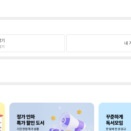
팔기
내 
불가