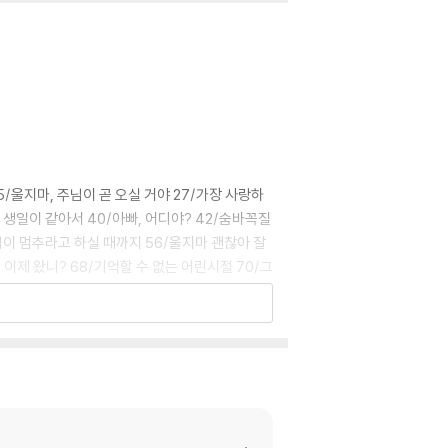
5/울지마, 주님이 곧 오실 거야 27/가장 사랑하
 생일이 같아서 40/아빠, 어디야? 42/숨바꼭질
나님이 멈추라고 하실 때까지 56/울지마 괜찮아 잘
 이제 왔니? 68/기억할 수 없는 어린시절 70/그
남편 83/미안하다고 말하기로 결정합니다 86/
를 향한 아가(雅歌) 99/간음하지 말라 102/교
더 크게 소리 질러? 111/살인하지 말라 113/