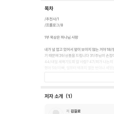
목차
/추천사/1
/프롤로그/8
1부 묵상은 하나님 사랑
내가 널 업고 있어서 앞이 보이지 않는 거야 18/
기 때문에 29/상품을 드립니다 31/주님이 손잡아
44/내일 새벽기도회 갈 사람? 47/피가 나는지
했어 59/아빠, 일부터 백까지 열한 번이나 세었는
리 아니하실지라도 71
2부 묵상은 이웃 사랑
저자 소개
1
하나님, 매일 저의 머리에 새똥을 떨어뜨려 주세
아내를 사랑하십시오 90/우리 부부는 언제 이렇게
회를 사랑하는 법을 배워야 합니다104/기도하라고
저
김길로