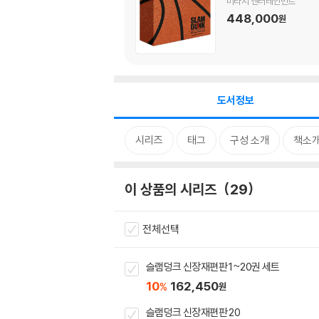
미라지 엔터테인먼트
448,000
원
도서정보
시리즈
태그
구성 소개
책소
이 상품의 시리즈
29
전체선택
슬램덩크 신장재편판 1~20권 세트
10
162,450
%
원
슬램덩크 신장재편판 20