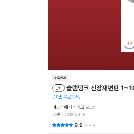
소득공제
슬램덩크 신장재편판 1~1
만화
10권 묶음도서
이노우에 다케히코
글그림
대원
2018.09.18.
9.9
4,149