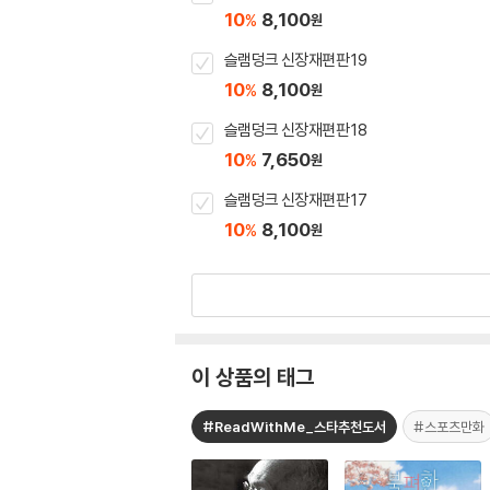
10
8,100
%
원
슬램덩크 신장재편판 19
10
8,100
%
원
슬램덩크 신장재편판 18
10
7,650
%
원
슬램덩크 신장재편판 17
10
8,100
%
원
이 상품의 태그
#ReadWithMe_스타추천도서
#스포츠만화