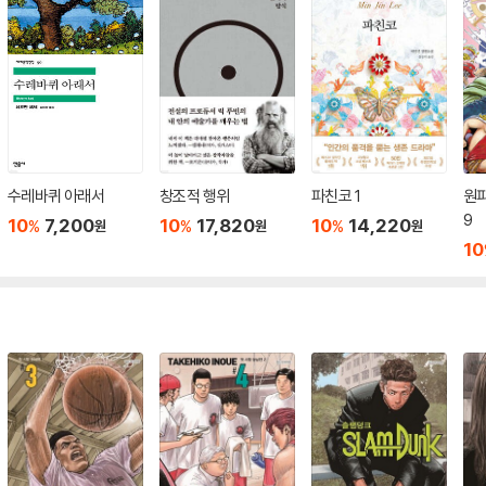
수레바퀴 아래서
창조적 행위
파친코 1
원피
9
10
7,200
10
17,820
10
14,220
%
%
%
원
원
원
10