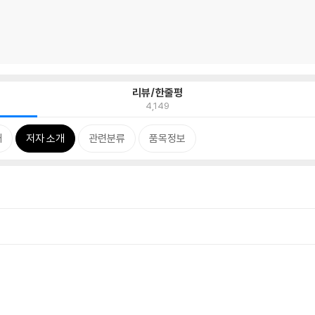
리뷰/한줄평
4,149
개
저자 소개
관련분류
품목정보