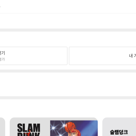
.
팔기
내 
불가