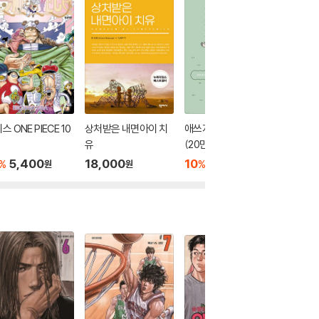
스 ONE PIECE 10
상처받은 내면아이 치
애쓰지 않고 편안하게
시선으로
유
(20만 부 기념 에디션)
10
1
%
5,400
18,000
10
15,750
%
%
원
원
원