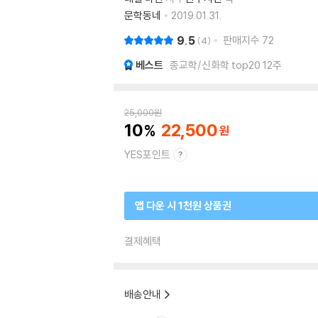
문학동네
2019.01.31.
9.5
판매지수
72
4
베스트
종교학/신화학 top20 12주
25,000
원
10
22,500
YES포인트
앱 다운 시 1천원 상품권
결제혜택
배송안내