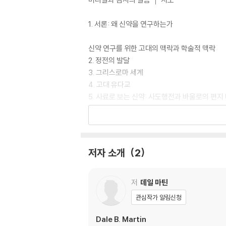
1. 서론: 왜 신약을 연구하는가
신약 연구를 위한 고대의 맥락과 학술적 맥락
2. 정전의 발달
3. 그리스로마 세계
4. 고대 유다교
5. 사료로 보는 신약: 사도행전과 바울로의 편지
복음서
6. 마르코의 복음서
7. 마태오의 복음서
저자 소개
2
8. 『토마의 복음서』
그리스도교의 전파
저
데일 마틴
9. 루가의 복음서와 사도행전: 1. 구조와 주제
관심작가 알림신청
10. 루가의 복음서와 사도행전: 2. 그리스도교
11. 요한의 복음서
Dale B. Martin