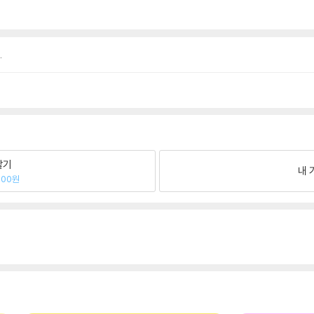
.
팔기
내 
800원