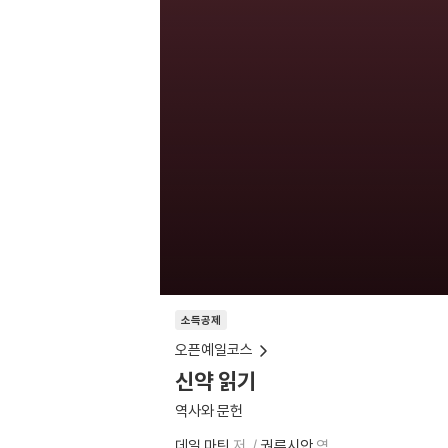
소득공제
오픈예일코스
신약 읽기
역사와 문헌
데일 마틴
저
권루시안
역