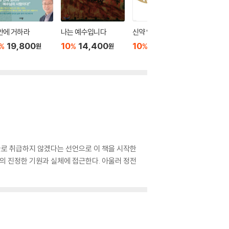
안에 거하라
나는 예수입니다
신약 읽기
역사서 
19,800
10
14,400
10
22,500
10
1
%
%
%
%
원
원
원
글로 취급하지 않겠다는 선언으로 이 책을 시작한
의 진정한 기원과 실체에 접근한다. 아울러 정전