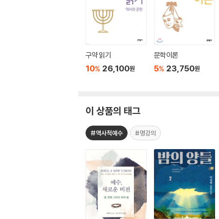
구약 읽기
문학이론
10
26,100
5
23,750
%
%
원
원
이 상품의 태그
#역사적예수
#명강의