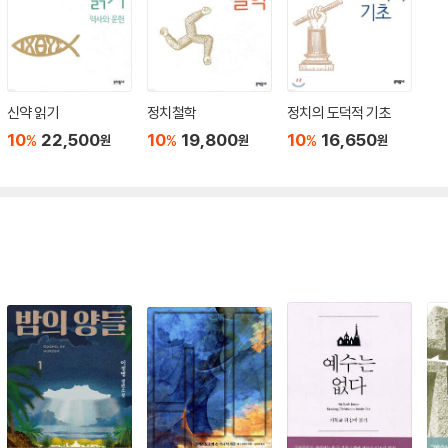
신약 읽기
정치철학
정치의 도덕적 기초
10
22,500
10
19,800
10
16,650
%
%
%
원
원
원