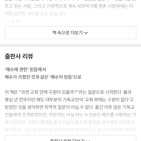
성불하신 예수님
르고 있는 사람, 그리고 신앙적으로 계속 성장하기를 멈춘 사람에게는 어
자비 - 어머니의 태처럼
쩌면 당연한 것이랄 수도 있습니다.
다석 류영모의 예수님
--- p.21
함석헌과 간디와 틱낫한 스님의 예수님
책 속으로 더보기
또 다른 예수 - 「도마복음」의 예수
성경 십계명에서 “아무 형상(image)이든지 만들지 말라” 했다 해서 그
참다운 길벗
가르침에 충실하느라 사진 찍기를 거부하고, 그래서 운전 면허증도 내지
못한 사람이 있는데, 김 목사님도 형상을 만들지 말라는 이 말씀을 믿고 그
출판사 리뷰
Ⅴ. ‘지금·여기’에서의 mission
렇게 행동하고 있는가? (……) 이런 질문에 “그건 그렇지만……” 하는 사
철수의 어린 시절
족을 달려고 하는 마음이 든다면 벌써 성경 ‘그대로’가 아니라, 나 나름대로
‘예수에 관한’ 믿음에서
어느 신학자의 선교관
해석하려는 것이다. 성경을 읽는다는 것은 어쩔 수 없이 각자의 처지, 지적
예수가 가졌던 것과 같은 ‘예수의 믿음’으로
배타주의에서 - 다원주의로 - 지구적 책임
능력, 영적 성숙도, 문제의식 등에 의해 해석이 달라질 수밖에 없다. 따라서
교회는 강아지 훈련소가 아니다
우리 자신의 믿음이나 의도와는 관계없이 우리는 성경을 ‘그대로’ 읽을 수
이 책은 “과연 교회 안에 구원이 있을까?”라는 질문으로 시작한다. 불과
하룻강아지 진리 무서운 줄 모른다
가 없다. 결국 성경을 읽는다는 것은 어쩔 수 없이 나름대로 ‘해석’ 하는 일
몇십 년 전까지만 해도 대부분의 기독교인이 ‘교회 밖에는 구원이 없다’고
김칫국 - 누가 천당에 갈 수 있는가?
이다.
믿었던 것을 생각하면 파격적 질문이 아닐 수 없다. 출간 이후 많은 기독교
땅끝까지?
--- pp.78-80
인들에게 공격받았지만, 지은이는 사실 어느 누구보다 예수를 사랑하는 기
선한 사마리아인과 유마 거사
독교인이다. 그러나 평생을 동서고금의 종교와 철학을 연구해온 비교종교
‘지금·여기’에서의 mission - 하나님 나라 건설
상당수의 사람은 ‘성경이 하나님의 말씀’이라는 생각 때문에 성경이 마치
학자로서, 그는 문자주의와 율법주의에 얽매여 있는 한국 기독교의 경직되
메타노이아
처음부터 우리가 지금 가지고 있는 것과 같은 모양으로 쓰이고 묶여 전해
고 근본주의적인 행태를 가차 없이 비판한다.
그들도 우리처럼