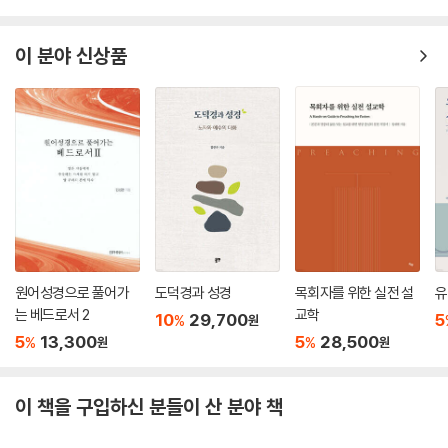
[역사적으로 ‘재맥락화’된 예수]는 바트 D. 어만 교수의 저서 『예수는 어떻
게 신이 되었나?』에 관해 쓴 글로, 역사적 존재였던 예수가 어떤 과정을 거
이 분야 신상품
쳐 신의 존재로 격상되었는지에 대한 어만 교수의 논의를 소개하고 있다.
예수의 신성을 의심치 않는 많은 한국 기독교인들에게는 충격적으로 받아
들여질 수 있을지 모르지만, 예수는 시대를 통해 언제나 재맥락화되어왔
고, 또 앞으로도 그러할 것이라는 통찰이 빛나는 글이다.
마지막은 “원자폭탄에 버금가는 신학적 폭발력”을 가진 문헌이라 평가받
았던 「도마복음」을 소개하는 글 [또 다른 예수]다. 1945년 이집트 나그함
마디에서 발견된 114개의 예수 어록인 「도마복음」을 통해 드러나는 예수
의 또 다른 모습과 그 의미를 설명한다. 기적을 실행하기보다 ‘깨달음’에 방
점을 찍고 말씀하시는 예수를 만날 수 있다.
이 세 편의 글 외에도, 다양한 참고 문헌과 최신 연구를 소개함으로써, 신학
원어성경으로 풀어가
도덕경과 성경
목회자를 위한 실전 설
유
을 보다 깊이 있게 공부하고자 하는 독자에게 도움이 될 수 있도록 했다.
는 베드로서 2
교학
10
29,700
5
%
원
5
13,300
5
28,500
%
%
원
원
이 책을 구입하신 분들이 산 분야 책