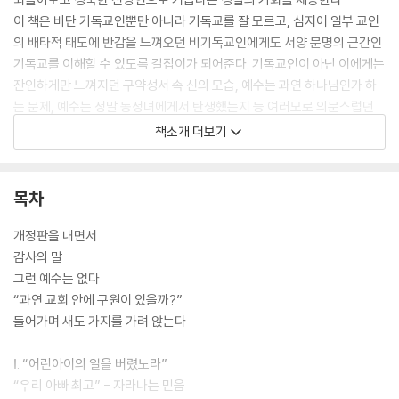
이 책은 비단 기독교인뿐만 아니라 기독교를 잘 모르고, 심지어 일부 교인
의 배타적 태도에 반감을 느껴오던 비기독교인에게도 서양 문명의 근간인
기독교를 이해할 수 있도록 길잡이가 되어준다. 기독교인이 아닌 이에게는
잔인하게만 느껴지던 구약성서 속 신의 모습, 예수는 과연 하나님인가 하
는 문제, 예수는 정말 동정녀에게서 탄생했는지 등 여러모로 의문스럽던
신학적 문제들에 대해 명확한 근거와 이해하기 쉬운 비유를 들어 설명하
책소개 더보기
여, 인문학적 호기심을 가진 일반 독자의 지적 욕구를 충족시켜줄 입문서
로서도 손색이 없다.
이번 개정판에는 종교의 입지가 점점 좁아지는 21세기 사회에서 분쟁과 갈
목차
등, 심지어 전쟁을 조장한다는 오명을 쓴 종교가 나아가야 할 방향을 제시
한 최신 글 「탈종교화 시대에 종교는 우리에게 무엇인가?」와 예수의 114개
개정판을 내면서
어록을 만날 수 있는 「도마복음」을 소개한 「또 다른 예수」 등이 새로 실렸
감사의 말
고, 최근 신학계에서 주요하게 논의되는 저서들을 참고문헌으로 소개하고
그런 예수는 없다
있다.
“과연 교회 안에 구원이 있을까?”
이제는 고전이 된 『예수는 없다』, 더욱 친절하고 상세해진 개정판은 더 많
들어가며 새도 가지를 가려 앉는다
은 독자들이 성경과 예수와 신을 제대로 알고, 새로운 신관을 통해 더 깊은
신앙, 혹은 더 지혜로운 삶의 혜안을 갖게 할 것이다.
Ⅰ. “어린아이의 일을 버렸노라”
“우리 아빠 최고” - 자라나는 믿음