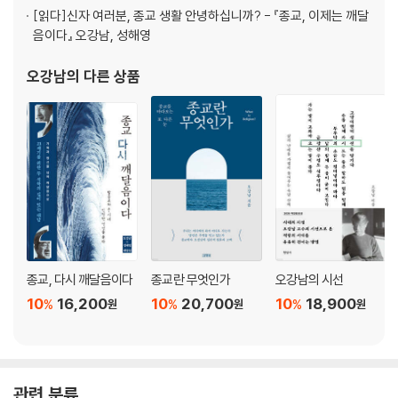
베들레헴과 백두산 기슭
[읽다]
신자 여러분, 종교 생활 안녕하십니까? - 『종교, 이제는 깨달
음이다』 오강남, 성해영
성경이 사람을 죽이는 몇 가지 경우
예수님의 성경 읽기 - ‘환기식 독법’
오강남
의 다른 상품
산타 할아버지는 언제 오시는가? - 두 가지 문자주의
Ⅲ. 잘못된 신관은 무신론만 못하다
“시온을 기억하며 울었도다”
신은 남자인가?
하나님 어머니
실제적 다신론
실제적 무신론
부족신관
자기 백성밖에 모르는 신 - 출애굽 이야기
종교, 다시 깨달음이다
종교란 무엇인가
오강남의 시선
잔인하신 신 - 가나안 정복 이야기
10
16,200
10
20,700
10
18,900
%
%
%
원
원
원
장애인을 차별하는 신 - 제사장 제도
율법주의적 신관
왕으로서의 신 - 율법주의적 믿음과 삶
조건부 신관 - 이기적 신앙
관련 분류