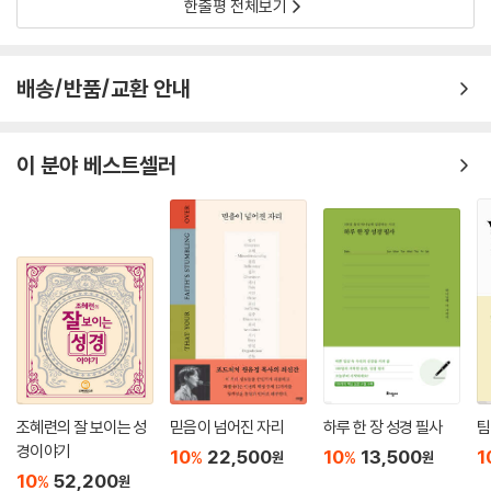
한줄평 전체보기
로 이해될 수 없고, 또 그 시대의 맥락과 관계없이 살아가고 있는 우리에게
반드시 의미 있는 것으로 받아들여질 이유가 없다. 따라서 우리도 이 시대
의 구체적인 역사 맥락에서 우리의 삶과 정황에 의미 있는 방법으로 예수
배송/반품/교환 안내
를 다시 이해하고 해석할 수 있을 뿐 아니라, 우리의 믿음이 우리의 실존적
삶과 직결되도록 하기 위해서는 그렇게 해야만 한다. (본문 262쪽)
이 분야 베스트셀러
저자는 이렇게 새로운 의미로 기독교와 예수를 해석할 때 ‘지금, 여기’를 살
아가는 우리에게 진정한 깨달음을 주는 종교적 체험을 할 수 있다고 말한
다.
새로운 시대, 새로운 신학에 관한 최신 글을 수록하고
다양한 참고 문헌 소개
이 책에는 초판에 없는 글이 세 편 실려 있다. [탈종교화 시대에 종교는 우
리에게 무엇인가?], [역사적으로 ‘재맥락화’된 예수], [또 다른 예수-「도마
복음」의 예수]가 그것이다.
그중 가장 중요한 것이 부록1로 실린 [탈종교화 시대에 종교는 우리에게
조혜련의 잘 보이는 성
믿음이 넘어진 자리
하루 한 장 성경 필사
팀
무엇인가?]인데, 여기에서는 최근 그 입지가 점점 좁아지는 종교의 현실
경이야기
10
22,500
10
13,500
1
%
%
원
원
을 분석하고, 지성의 시대에 인류의 화합을 위해 종교가 나아가야 할 바를
10
52,200
%
원
제시한다.