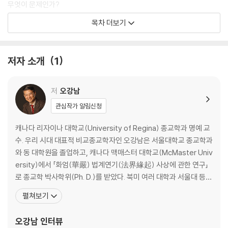
무엇이 문제인가?
기독교 패러다임의 천이
목차 더보기
벌거벗은 임금님과 당나귀 귀 임금님
- 정직한 믿음과 무오설(無誤說)의 무요(無要)
허스키와 진돗개 - 내 종교만 종교인가?
저자 소개
1
세 부류의 사람
신앙의 여섯 단계
두 가지 사유 방식
저
오강남
관심작가 알림신청
Ⅱ. 성경대로 믿는다?
김 목사의 성경관 - ‘성경대로’ 믿는다?
캐나다 리자이나 대학교(University of Regina) 종교학과 명예 교
흥부전과 성경 - 성경을 ‘믿는다’?
수. 우리 시대 대표적 비교종교학자인 오강남은 서울대학교 종교학과
창조 이야기의 딜레마와 교훈
와 동 대학원을 졸업하고, 캐나다 맥매스터 대학교(McMaster Univ
아담의 갈빗대?
ersity)에서 「화엄(華嚴) 법계연기(法界緣起) 사상에 관한 연구」
선악과 - 이분법적 의식의 출현
로 종교학 박사학위(Ph. D.)를 받았다. 북미 여러 대학과 서울대 등의
노아 홍수를 따져보면
객원교수, 북미 한인종교학회 회장, 미국종교학회 한국종교분과 공
펼쳐보기
경상도 시리즈와 성경
동의장을 역임했으며, 북미와 한국을 오가며 집필과 강의, 강연을 하
성경은 하늘에서 떨어진 책인가?
고 있다. 저서로 문자주의에 빠진 한국 기독교계에 경종을 울린 명저
오강남
인터뷰
단군신화와 기독교
『예수는 없다』와 종교의