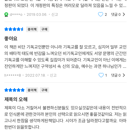
새로운 관점의 성경 해석
정판이 되었다. 이 개정판의 특징은 여러모로 달라져 있음을 느낄 수 있었
--- p.317
다. 기존에 저자의 지은 책과 번역 책을 여러 권 읽어본 경력(?)이 있기에
d****o
2019.03.06.
신고
2
댓글
0
저자는 개정판 서문에서 “이른바 골수파 근본주의 교단에 속하는 사람이
좀 더 쉽
오늘 독립적으로, 그리고 깊이 사고하는 사람들 중에는 종교가, 특히 그리
라도, 개인적으로는 자기 교회의 가르침을 100퍼센트 다 옳은 것이라 수
스도교가, ‘배타적, 반지성적, 문자주의적, 광신적, 독선적, 독단적, 무비판
긍하지 않는 경우가 의외로 많았다”라고 말한다. 독실한 기독교인조차 교
종이책
구매
적, 심지어 폭력적인 특성’을 드러내는 현상을 보면서 종교가 이 정도로 부
회에서 설교를 들으며 속으로는 납득하기 어려웠던 점들을 저자는 해박한
좋아요
정적일 수 있는가 의아해한다. 이런 이들 중 지금 현재 그리스도인으로 살
신학 지식으로 명쾌하게 풀어준다.
이 책은 비단 기독교인뿐만 아니라 기독교를 잘 모르고, 심지어 일부 교인
아가는 사람이라면 이런 그리스도교에 계속 머물러 있을 수 없다고 느끼는
예를 들어, 하와는 아담의 갈빗대로 만들었기 때문에 여자는 남자의 종속
의 배타적 태도에 반감을 느껴오던 비기독교인에게도 서양 문명의 근간인
이들이 많고, 비그리스도인이라면 이런 식의 그리스도교에는 도저히 들어
물이라는 식의 해석에 대해서는 다음과 같이 원전을 근거로 들어 반박한
기독교를 이해할 수 있도록 길잡이가 되어준다. 기독교인이 아닌 이에게는
갈 수 없다고 생각하게 된다.
다.
잔인하게만 느껴지던 구약성서 속 신의 모습, 예수는 과연 하나님인가 하
--- p.351
는 문제, 예수는 정말 동정녀에게서 탄생했는지 등 여러모로 의문스럽던
h******8
2022.07.18.
신고
1
댓글
0
아담의 갈빗대에서 하와를 만들었다는 이야기도 이런 맥락에서 이해할 수
신학적 문제들에
심층 종교는 종교의 다양성을 인정하고 자기 종교가 진리를 독점한다는 주
있다. ‘갈빗대’라고 번역된 히브리어 원문은 ‘첼라(tsela)’라는 단어다. 그
장을 하지 않는다. 종교의 심층에 접한 사람은 인간 지성을 통한 표현이 얼
종이책
구매
런데 이 말을 반드시 ‘갈빗대’라 번역할 필요는 없다. 기원전 3세기에 나온
마나 한정된 것인가를 잘 알기 때문에 종교 경험에 대한 한 가지 표현, 비록
제목의 오해
그리스어 70인 역에서, 이 이야기에 나오는 아담의 ‘첼라’에 한해서만은
그것이 자기가 철석같이 믿고 있는 표현이더라도, 그것만을 절대화할 수
그것을 ‘갈빗대’로 번역했기 때문에 그 후 계속 ‘갈빗대’로 이해되어왔을
제목이 다소 거칠어서 불편하신분들도 있으실것같은데 내용이 전반적으
없다.
뿐, 그 단어 자체는 그냥 ‘한쪽(side)’이라는 뜻이었다. 「출애굽기」 26장 2
로 인식론에 관한것이라 본인의 선택으로 읽으시면 좋을것같아요. 저는 읽
--- p.363
0절에 보면 “성막 다른 쪽”이라는 말이 나오는데, 이 ‘다른 쪽’의 원문이 바
고나서 한참을 생각하게된책입니다. 시야가 조금 달라졌다고할까요. 아마
한번더 읽을듯합니다.
로 ‘첼라’다. 첼라를 다른 한쪽이라든가 다른 한편으로 번역한다면, 아담의