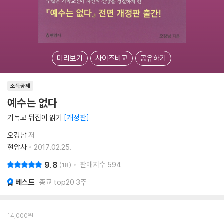
미리보기
사이즈비교
공유하기
소득공제
예수는 없다
기독교 뒤집어 읽기
개정판
오강남
저
현암사
2017.02.25.
9.8
판매지수
594
18
베스트
종교 top20 3주
14,000
원