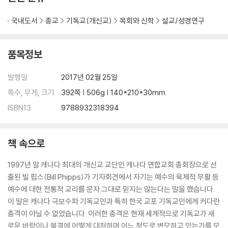
스스로 신이 된 사람들
신과 생태계 문제
국내도서
종교
기독교(개신교)
목회와 신학
설교/성경연구
신은 존재냐 비존재냐?
어느 신학자의 신관
초자연주의 신관 - 흔들리는 신관
품목정보
초월이냐 내재냐 - 초월도 내재도
발행일
2017년 02월 25일
Ⅳ. 예수는 없다
쪽수, 무게, 크기
392쪽 | 506g | 140*210*30mm
예수님은 하나님이신가?
ISBN13
9788932318394
예수님의 성생활
역사적 예수와 신앙의 그리스도
예수님의 탄생 이야기
책 속으로
탄생 이야기에 얽힌 몇 가지 의문
동정녀 탄생의 신학적 배경
1997년 말 캐나다 최대의 개신교 교단인 캐나다 연합교회 총회장으로 선
역사적으로 ‘재맥락화’된 예수
출된 빌 핍스(Bill Phipps)가 기자회견에서 자기는 예수의 육체적 부활 등
청년 예수
예수에 대한 전통적 교리를 문자 그대로 믿지는 않는다는 말을 했습니다.
싸움꾼 예수
이 말은 캐나다 극보수파 기독교인과 특히 한국 교포 기독교인에게 커다란
싸움 말리는 예수
충격이 아닐 수 없었습니다. 이러한 충격은 현재 세계적으로 기독교가 새
예수님을 어떻게 볼까?
로운 바람이나 물결에 어떻게 대처하며 어느 정도로 변모하고 있는가를 모