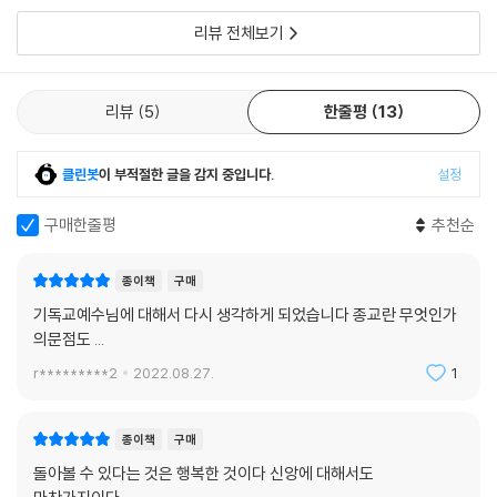
표한 이름으로서 그 속에 남성적인 요소와 여성적인 요소를 함께 포함하고
리뷰 전체보기
있다.
그러면서 그동안 신을 남성으로 생각하고, 신의 남성적 요소만 강조함으로
리뷰
5
한줄평
13
써 생기는 불균형과 불합리함을 지적한다. 많은 기독교인이 성경을 근거로
한 성차별의 논리에서 벗어나지 못하는 데 대한 통렬한 논박이기도 하다.
클린봇
이 부적절한 글을 감지 중입니다.
설정
다원주의 시대,
구매한줄평
추천순
우리에게 필요한 종교관은 무엇인가?
종이책
구매
기독교 역사상 예수를 바라보는 여러 관점이 있어왔다. 예수님을 하나님의
기독교예수님에 대해서 다시 생각하게 되었습니다 종교란 무엇인가
‘지혜’의 현현으로 보는 것, ‘말씀’으로 보는 것, 인간의 죄를 대신해 희생한
의문점도 ...
‘희생양’으로 보는 것, 사망을 이기는 ‘승리자’로 보는 것 등이다. 저자는 이
가운데 어떤 것이 좋고, 어떤 것이 나쁘다를 따질 필요가 없다고 말한다. 어
r*********2
2022.08.27.
1
떤 예수상(像)이든 당시의 심리적 필요와 사회적 환경에 따라 의미 있는
것으로 받아들여진 관점들이기 때문이다.
종이책
구매
1997년 캐나다 최대 개신교 교단인 연합교회의 총회장으로 선출된 빌 핍
돌아볼 수 있다는 것은 행복한 것이다 신앙에 대해서도
스 목사의 인터뷰가 파장을 일으킨 적이 있다.