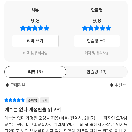
신한 신학 입문서다. 복잡한 논쟁점도 알기 쉽게 풀어가며 친절하게 얘기
는 것이 아닌가? 이것은 굉장히 심각한 문제다. 나의 뜻을 신의 뜻으로 여
자주의를 타파해야 한다고 주장한다.
해주는 지은이의 학자적 깊이와 너그러움이 책 전체에 역력하여, 되풀이해
리뷰
한줄평
긴다는 것은 결국 나를 신의 자리에 앉힌다는 의미이기 때문이다. 내가 신
읽을수록 즐겁고 고마운 정신의 필독서다.
이 되는 것이다. 그렇기에 신의 뜻, 주님의 뜻을 업고 나오는 사람들끼리의
9.8
9.8
여호수아가 해를 보고 “태양아 너는 기브온 위에 머무르라”(수 10:12)라
싸움은 어쩔 수 없이 이렇게 스스로 신이 된 ‘신들의 전쟁’일 수밖에 없다.
고 하자 해가 정말로 잠시 그 운행을 중단했다고 하는데, 이것을 역사적, 과
전현(미국 시카고 매코믹 신학교 조직신학 교수)
우리는 돌이나 나무로 새겨진 우상에 게 절하는 것을 두고는 우상숭배라고
학적 사실로 받아들이는 것이 성경을 믿는다는 것인가?
생각한다. 그러나 이렇게 모든 것에서 상대적인 나를 절대자의 위치로 끌
리뷰 쓰기
한줄평 쓰기
성경을 믿는다는 것. 그것은 성경이야말로 우리의 ‘궁극적 변화’를 위한 수
어올리는 ‘자기 우상숭배’가 얼마나 더 엄청나고 무서운 일인가에 대해서
단이 될 수 있다는 사실을 받아들이는 것이다. 마음을 열고 우리 속에 있는
는 별로 생각하지 않는다.
혜택 및 유의사항
혜택 및 유의사항
무한한 잠재력을 일깨우는 것, 우리의 의식구조와 가치관이 바뀌어 우리의
--- p.183
삶이 더욱 풍요롭고 자유스럽게 되는 데 성경이 절대적 힘을 가졌음을 믿
는 것, 이것이 성경을 믿는다는 것의 기본 의미가 아닌가. (본문 83쪽)
리뷰
5
한줄평
13
한국의 예에서 보듯이 이런 지적, 영적, 도덕적 성장을 막는 교회가 아무리
커져서 아무리 많은 수의 교인을 확보한다 하더라도, 그 많은 수의 교인 때
저자는 성경이 역사적, 과학적 정보를 제공하는 것을 일차 목적으로 삼은
구매리뷰
추천순
문에 한국 사회가 좀 더 정의롭고 평화롭고 화기애애한 사회로 탈바꿈하는
책이 아님을 강조한다. 그 안에는 현대 지성을 가진 사람이라면 도저히 받
데 도움이 되느냐 하는 것과는 거의 상관이 없기 때문이다. 오히려 잘 믿어
아들일 수 없는 이야기가 수도 없이 나오기 때문이다. 그보다는 성경이 우
종이책
구매
서 혼자 잘살게 될 것으로 착각하고, 잘 믿어서 자기들만 천당 갈 것으로 꿈
리에게 어떤 의미와 깨달음을 주려는 것인지 파악하고, 여러 비유와 상징
예수는 없다 개정판을 읽고서
꾸는 사람 때문에 더욱 극심한 물질 중심주의, 이기주의, 과시 제일주의의
속에 담긴 깊은 뜻을 이해하는 것이 더욱 중요하다.
사고방식이 팽배해지는 것이 현실 아닌가? 쓸데없이 사람을 내 편 네 편,
예수는 없다 개정판 오강남 지음(서울: 현암사, 2017) 저자인 오강남
구원받은 사람과 구원받지 못한 사람 등으로 나누어 분열과 위화감만 조장
교수는 원로 비교종교학자로 알려져 있다. 그의 책 중에서 가장 큰 인기를
기존의 고정관념을 뒤엎는
하게 된다.
끌었다고 보인 본서를 다시금 읽게 되었다. 재독할 때에는 원판이 아닌 개