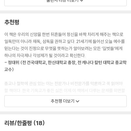
출판사 리뷰 더보기
내려온 책쯤으로 생각한다.
저자는 성경을 하늘에서 ‘뚝 떨어진’ 책으로 여겨, 그 어구 하나하나를 신의
그리고 성경에 나타난 것은 ‘하나님의 말씀’ 그대로이기 때문에 처음부터
음성으로 떠받드는 유아적 종교관에 매여 살아서는 안 된다고 말한다. 한
부록
‘일점일획’도 틀림없이 완벽한 책으로 쓰였고, 우리가 그것을 읽을 때 일점
마디로 성경의 본뜻을 제대로 알고, ‘예수에 관한’ 상업주의 교회의 가르침
1. 탈종교화 시대에 종교는 우리에게 무엇인가?
추천평
일획도 고쳐 읽을 수 없다고 생각하기도 한다. 그러나 분명한 사실은 성경
을 믿을 것이 아니라 예수가 가졌던 것과 같은 ‘예수의 믿음’을 따르자는 이
2. “오강남 칼럼을 읽고”를 읽고 반박에 대한 대답
도 어쩔 수 없이 다른 모든 책과 마찬가지로 오랜 세월에 걸쳐 이루어진 하
야기다.
이 책은 우리의 신앙을 한번 뒤흔들어 정신을 바짝 차리게 해주는 책으로
나의 역사적 산물이라는 것이다.
끝맺으면서
일독만이 아니라 재독, 삼독을 권하고 싶다. 21세기에 들어선 오늘 예수를
--- pp.110-111
최근 신학계의 동향은, 앞에서도 약간 언급했지만 ‘예수님에 대한 믿음(fai
참고문헌
믿는다는 것이 진정으로 무엇을 뜻하는가 알아보려는 모든 ‘길벗들’에게
th about Jesus)’보다는 ‘예수님의 믿음(faith of Jesus)’을 더욱 중요
찾아보기
하나의 자극제나 각성제가 될 것이라고 확신한다.
종교 생활에서도 마찬가지이다. 종교 생활이 온통 ‘해야 한다’, ‘하면 안 된
하게 생각한다. 예수님에 대해 역사적으로 이루어진 이런저런 교리나 이론
- 정대위 (전 건국대학교, 한신대학교 총장, 전 캐나다 칼턴 대학교 종교학
다’의 연속이라면 그 같은 고역이 없을 것이다. 종교 생활을 이렇게 생각하
을 무조건 믿기보다는 예수님의 믿음, 예수님이 가지고 계셨던 믿음, 예수
교수)
기 때문에 어떤 사람은 어릴 때부터 그리스도인으로 살아온 삶을 억울하게
님이 지니고 계셨던 마음을 알고 우리도 그런 믿음, 그런 마음을 갖는 것이
생각하기까지 한다. 자기는 이렇게 오랫동안 신앙생활을 하고, 자기 친구
더 중요하다고 보는 것이다. 예수님을 신앙의 대상으로 삼고 숭배하기 전
종교나 철학에 관심 있는 이는 전문가나 비전문가를 막론하고 꼭 읽어야
는 어른이 되어 신앙생활을 시작했는데, 그런데도 죽어서 똑같이 하늘에
에 그의 신앙이 어떠했던가를 살피는 것이 더욱 중요하다는 뜻이다. (본문
할 책이다. 한국 기독교가 좋든 싫든 이제 이 책에서 다루는 문제를 외면할
가 똑같은 상을 받는다면 억울하다는 것이다. 자기도 예수님을 모르고 살
222쪽)
수 없다는 필연적 사실을 깨닫게 될 것이다. 이 시대 우리가 심고 키워야 할
다가 십자가에 달리신 예수님 오른편에 있던 강도처럼 죽기 직전에 예수님
추천평 더보기
‘기독교의 정신’이 과연 무엇인가 생각하게 될 것이다.
을 믿게 되었으면 좋았으련만 하는 생각도 해본다.
이를 위해서는 예수가 어떤 가치관을 가지고 어떤 행동을 했는지 ‘역사적
- 노영찬 (미국 조지 메이슨 대학교 종교학 교수)
--- pp.174-175
예수’를 살펴보는 일이 중요하다. 그런데 이 과정에서 많은 기독교인이 문
리뷰/한줄평
18
자주의의 함정에 빠지곤 한다. 문자주의란 성경의 내용을 ‘문자 그대로’ 받
이 책은 지난 세기의 신학적 논란을 두루 음미한 보기 드문 신앙론이요, 참
결국 우리는 대부분의 경우 ‘나의 뜻’을 신의 뜻, 주님의 뜻이라 여기고 있
아들이려는 태도인데, 저자는 올바른 기독교인이라면 다른 무엇보다 이 문