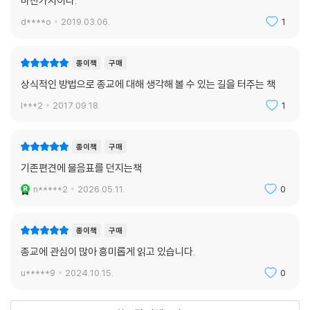
마찬가지이다.
기자: 목사님은 예수님이 부활하셨다고 믿으십니까?
d****o
2019.03.06.
1
핍스: 저는 예수님이 사람들의 마음속에 살아 계신다고 믿습니다. 예수님
은 그 부활 경험의 순간 이후부터 그러하셨습니다.
종이책
구매
기자: 그렇지만 그가 돌아가셔서 죽은 상태로 3일간 계시다가 다시 살아나
상식적인 방법으로 종교에 대해 생각해 볼 수 있는 길을 터주는 책
서 땅을 밟고 다니셨다는 것은?
핍스: 아니요. 저는 그것을 과학적 사실로 믿지는 않습니다. 저는 그런 일들
l***2
2017.09.18.
1
이 실제로 일어났었는지 아닌지 알지 못합니다. (본문 213쪽)
종이책
구매
근본주의가 득세하는 한국의 기독교인에게는 다소 충격적인 얘기일 수 있
기존편견에 물음표를 던지는책
으나, 당시 연합교회는 이 문제에 대해 필 핍스 목사의 입장을 전적으로 옹
호했다. 핍스의 말은 신학자 사이에서는 상식처럼 받아들여지고 있음에도
n*****2
2026.05.11.
0
아직까지 보수주의 진영의 신학자나 많은 목사와 평신도들은 이런 생각에
놀라워한다. 그러나 현대의 우리는 현대 사회에 요구되는 새로운 기독론을
종이책
구매
받아들일 필요가 있다. 다른 문화와 교류가 없던 시절 ‘우리만’ 구원해주시
종교에 관심이 많아 흥미롭게 읽고 있습니다.
는 종교관에서 벗어나 화합과 평화를 위한 다원주의적 태도를 받아들여야
한다는 것이다.
u*****9
2024.10.15.
0
이렇게 어느 한 시대에 형성된 기독론은 그 역사적 맥락을 떠나서는 제대