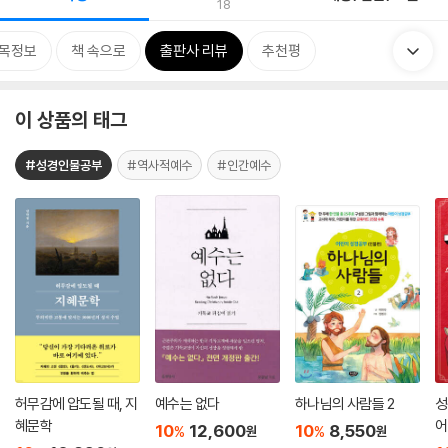
18
목정보
책 속으로
출판사 리뷰
추천평
이 상품의 태그
#성경인물공부
#역사적예수
#인간예수
허무감에 압도될 때, 지
예수는 없다
하나님의 사람들 2
성
혜문학
어
10
12,600
10
8,550
%
%
원
원