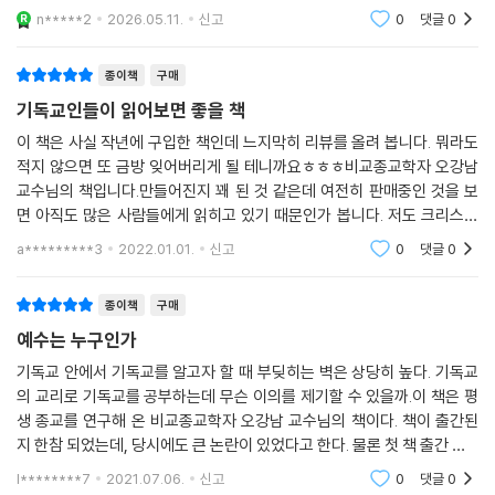
갈비뼈를 꺼내서 하와를 만든 것이 아니라 아담의 ‘한쪽’을 잘라 하와를 만
n*****2
2026.05.11.
신고
0
댓글
0
든 것이 된다.
종이책
구매
그뿐 아니라 신을 남성으로 여기며 ‘하나님 아버지’라 부르는 전통에 대해
기독교인들이 읽어보면 좋을 책
서도 이의를 제기한다. 결론부터 말하자면 신은 남성이면서 동시에 여성도
이 책은 사실 작년에 구입한 책인데 느지막히 리뷰를 올려 봅니다. 뭐라도
되고, 또 남성·여성임과 동시에 이 둘을 다 넘어서서 둘 다 아닌 분이기도
적지 않으면 또 금방 잊어버리게 될 테니까요ㅎㅎㅎ비교종교학자 오강남
하다. 논리적으로 생각해서, 신을 절대자로 생각한다면 그는 어쩔 수 없이
교수님의 책입니다.만들어진지 꽤 된 것 같은데 여전히 판매중인 것을 보
남녀성을 구유(具有)하고 있어야 하기 때문이다. 또한 성경에 나오는 신
면 아직도 많은 사람들에게 읽히고 있기 때문인가 봅니다. 저도 크리스챤
이 반드시 남성으로만 묘사되어 있지 않기도 하다.
이고 예수란 존재에 대해 연구한 학자들의 글을 여럿 읽어봤지만 이 책처
a*********3
2022.01.01.
신고
0
댓글
0
럼 이해하기 쉬운
전체적으로 볼 때 성경은 신을 남성으로 묘사하고 있는 것이 사실이다. 그
러나 좀 더 자세히 살펴보면, 아무리 남성 중심의 가부장 사회에서 신을 남
종이책
구매
성으로 보는 것이 당연시되었다 하더라도, 신을 남성으로만 볼 수 없었던
예수는 누구인가
고충이 여기저기 충분히 드러나 있음을 발견할 수 있다.
기독교 안에서 기독교를 알고자 할 때 부딪히는 벽은 상당히 높다. 기독교
우선 히브리어 성경에 나오는 신의 이름에서 그 흔적을 찾을 수 있다. 신의
의 교리로 기독교를 공부하는데 무슨 이의를 제기할 수 있을까.이 책은 평
이름들 중에 히브리어 성경에 2,500번가량 나올 정도로 중요한 ‘엘로
생 종교를 연구해 온 비교종교학자 오강남 교수님의 책이다. 책이 출간된
힘’이라는 이름은 어원적으로 따져보면, ‘엘’이라는 남성 신과 ‘엘로아’라는
지 한참 되었는데, 당시에도 큰 논란이 있었다고 한다. 물론 첫 책 출간 후 2
여성 신의 이름을 합한 복합명사에다가 복수를 나타내는 말 ‘임’을 붙여서
0년쯤 지난 오늘날에도 이 책은 상당히 급진적이라 해야 하나.. 여하튼 기
l********7
2021.07.06.
신고
0
댓글
0
된 것이다. 다시 말하면, 엘로힘은 남성 신들과 여성 신들을 총체적으로 대
독교인이 읽기