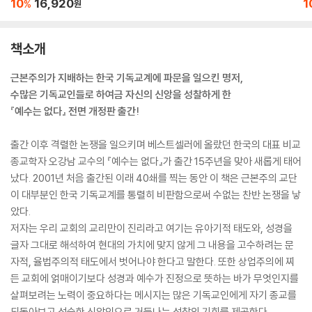
10
16,920
1
%
원
책소개
근본주의가 지배하는 한국 기독교계에 파문을 일으킨 명저,
수많은 기독교인들로 하여금 자신의 신앙을 성찰하게 한
『예수는 없다』 전면 개정판 출간!
출간 이후 격렬한 논쟁을 일으키며 베스트셀러에 올랐던 한국의 대표 비교
종교학자 오강남 교수의 『예수는 없다』가 출간 15주년을 맞아 새롭게 태어
났다. 2001년 처음 출간된 이래 40쇄를 찍는 동안 이 책은 근본주의 교단
이 대부분인 한국 기독교계를 통렬히 비판함으로써 수없는 찬반 논쟁을 낳
았다.
저자는 우리 교회의 교리만이 진리라고 여기는 유아기적 태도와, 성경을
글자 그대로 해석하여 현대의 가치에 맞지 않게 그 내용을 고수하려는 문
자적, 율법주의적 태도에서 벗어나야 한다고 말한다. 또한 상업주의에 찌
든 교회에 얽매이기보다 성경과 예수가 진정으로 뜻하는 바가 무엇인지를
살펴보려는 노력이 중요하다는 메시지는 많은 기독교인에게 자기 종교를
되돌아보고 성숙한 신앙인으로 거듭나는 성찰의 기회를 제공한다.