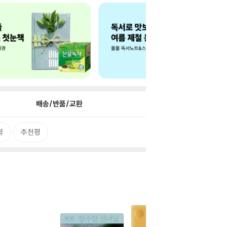
배송/반품/교환
뷰
추천평