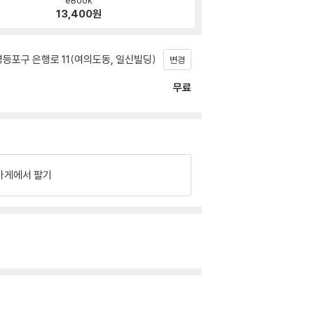
13,400
원
등포구 은행로 11(여의도동, 일신빌딩)
변경
무료
가게에서 팔기