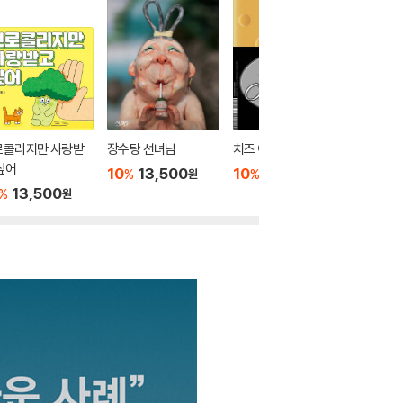
로콜리지만 사랑받
장수탕 선녀님
치즈 이야기
오백 년째
싶어
10
13,500
10
15,300
10
1
%
%
%
원
원
13,500
%
원