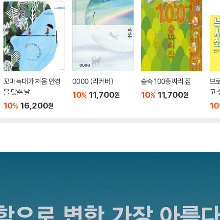
꼬마늑대가 처음 안경
0000 (리커버)
숲속 100층짜리 집
브
을 맞춘 날
고 
10
11,700
10
11,700
%
%
원
원
10
16,200
10
%
원