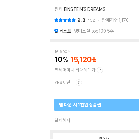
원제
EINSTEIN’S DREAMS
9.8
판매지수
1,170
152
베스트
영미소설 top100 5주
16,800
원
10
15,120
크레마머니 최대혜택가
YES포인트
앱 다운 시 1천원 상품권
결제혜택
종이책