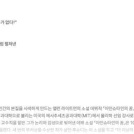
가 없다!”
럼 펼쳐낸
인간의 본질을 사색하게 만드는 앨런 라이트먼의 소설 데뷔작 『아인슈타인의 꿈』이
과대학으로 불리는 미국의 메사추세츠공과대학(MIT)에서 물리학 선임 강사로 
 교수직을 맡은 그가 논리와 감성으로 빚어낸 데뷔 소설 『아인슈타인의 꿈』은 
랐다. 세 번의 부커상을 수상한 작가 살만 루슈디는 이 소설을 두고 “더 이상의 