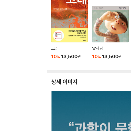
고래
알사탕
10
13,500
10
13,500
%
%
원
원
상세 이미지