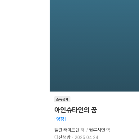
소득공제
아인슈타인의 꿈
양장
앨런 라이트맨
저
권루시안
역
다산책방
2025.04.24.