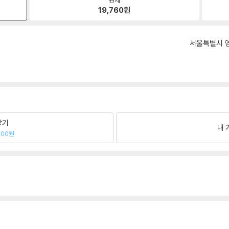
19,760
원
서울특별시 영
팔기
내 
400원