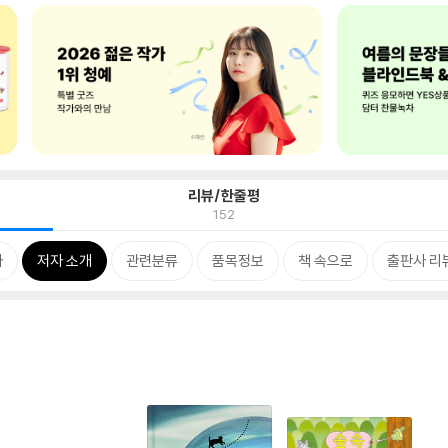
리뷰/한줄평
152
차
저자 소개
관련분류
품목정보
책 속으로
출판사 리