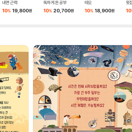
내면 근력
독하게 돈 공부
테오
윗집
10
19,800
10
20,700
10
18,900
10
%
%
%
원
원
원