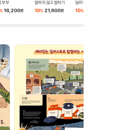
 부부
말하지 않고 말하기
달러구트 꿈 백화점 0
위버멘
16,200
10
21,600
10
16,020
10
1
%
%
%
%
원
원
원