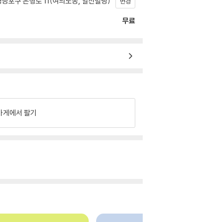
등포구 은행로 11(여의도동, 일신빌딩)
변경
무료
가게에서 팔기