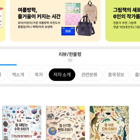
리뷰/한줄평
30
지
책소개
목차
저자 소개
관련분류
품목정보
출