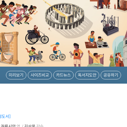
미리보기
사이즈비교
카드뉴스
독서지도안
공유하기
선정도서
권루시안
역
김상목
감수