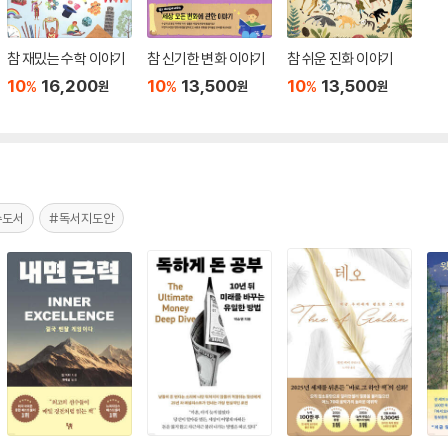
참 재밌는 수학 이야기
참 신기한 변화 이야기
참 쉬운 진화 이야기
10
16,200
10
13,500
10
13,500
%
%
%
원
원
원
수도서
#독서지도안