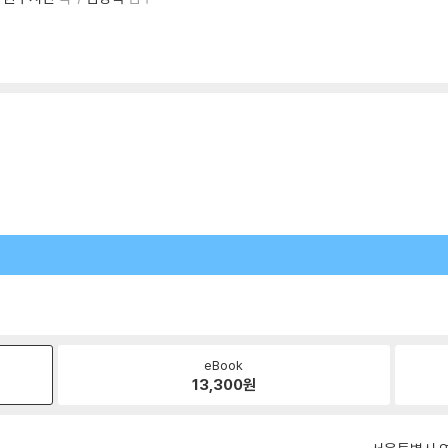
eBook
13,300
원