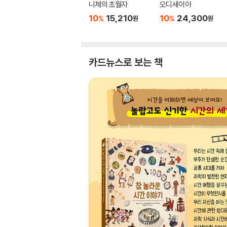
니체의 초월자
오디세이아
10
15,210
10
24,300
%
%
원
원
카드뉴스로 보는 책