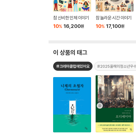
참 신비한 인체 이야기
참 놀라운 시간 이야기
10
16,200
10
17,100
%
%
원
원
이 상품의 태그
#크레마클럽에있어요
#2025올해의청소년우