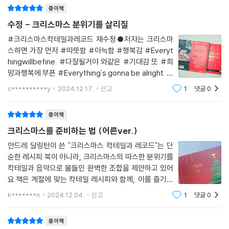
번에 고운 마음으로 한 장 한 장
이다. 여러분이 초보 바텐더라면 또는 실력을 한 단계 끌어올리고 싶다면,
종이책
이 책에 소개된 ‘최고의 크리스마스 칵테일 만들기’를 참고하자. 클래식한
수정 - 크리스마스 분위기를 살리질
크리스마스 칵테일에서부터 창의적인 레시피까지 90가지 칵테일을 집에
서 직접 만들고 마실 수 있도록 흔들기, 젓기, 짓이기기 등의 기본적인 기법
#크리스마스칵테일과레코드 재수정●저자는 크리스마
스하면 가장 먼저 #따뜻함 #아늑함 #행복감 #Everyt
과 유용한 팁을 모두 소개하였다. 칵테일 제조에 필요한 재료와 도구는 물
hingwillbefine. #다잘될거야 와같은 #기대감 또 #희
론 바닐라 시럽, 피칸 시럽 등 칵테일용 수제 시럽 레시피도 안내해 홈 바에
망과행복에 부픈 #Everything's gonna be alright. 모
서도 수준 높은 홀리데이 칵테일을 즐길 수 있다.
든게 다 잘될 것 같은 느낌의 향수같은 온갖 감정이 떠오
c**********y
2024.12.17.
신고
1
댓글
0
르는 시즌이라고 말했습니다. 본문에서는 그런 분위기를
시대를 초월한 명반과 칵테일의 환상적인 조합, 사진과 그래픽의 화려한
띠워줄 세계 최고의 특색있는 앨범으로 1949년~2021
볼거리를 통해 아마존 장기 베스트셀러에 오른 『칵테일과 레코드』의 크리
종이책
녈까지 제
스마스 컬렉션인 이 책은 선물하기에도 훌륭한 소장 가치가 있는 파티북이
크리스마스를 준비하는 법 (어른ver.)
다. 크리스마스를 해마다 찾아오는 휴일로 무심하게 보내거나 매년 비슷한
안드레 달링턴이 쓴 "크리스마스 칵테일과 레코드"는 단
크리스마스 파티에 지루한 적이 있다면, 올겨울 『크리스마스 칵테일과 레
순한 레시피 북이 아니라, 크리스마스의 따스한 분위기를
코드』와 함께 특별한 크리스마스를 만들어 보시길 바란다. 한 해 최고의 시
칵테일과 음악으로 물들인 완벽한 조합을 제안하고 있어
즌이니까!
요.책은 계절에 맞는 칵테일 레시피와 함께, 이를 즐기며
들을 수 있는 음악 플레이리스트를 짜임새 있게 구성되어
k*******n
2024.12.04.
신고
1
댓글
0
있는데요.특히 클래식한 칵테일부터 현대적인 변형까지
다양한 음료 레시피가 소개되어, 초보자부터
종이책