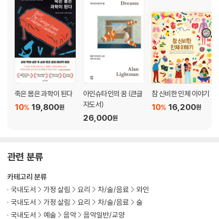
Chapter 3 재즈 & 클래식
A Jolly Christmas from Frank Sinatra (1957): 프랭크 시나트라
Ella Wishes You a Swinging Christmas (1960): 엘라 피츠제럴드
The Dean Martin Christmas Album (1966): 딘 마틴
The Nutcracker (2010): 사이먼 래틀과 베를린 필하모닉 오케스트라
Christmas (2011): 마이클 부블레
죽은 몸은 과학이 된다
아인슈타인의 꿈 (큰글
참 신비한 인체 이야기
What a Wonderful Christmas (2016): 루이 암스트롱과 친구들
자도서)
10
19,800
10
16,200
%
%
원
원
A Legendary Christmas (2018): 존 레전드
26,000
원
Big Band Holidays II (2019): 윈튼 마살리스
Ultimate Christmas (2020): 페기 리
관련 분류
Chapter 4 선물 포장 코너
카테고리 분류
최고의 크리스마스 칵테일 만들기
국내도서
가정 살림
요리
차/술/음료
와인
크리스마스 시즌을 위한 바 만들기 : 재료와 도구
국내도서
가정 살림
요리
차/술/음료
술
간단하게 만드는 칵테일용 시럽 레시피
국내도서
예술
음악
음악일반/교양