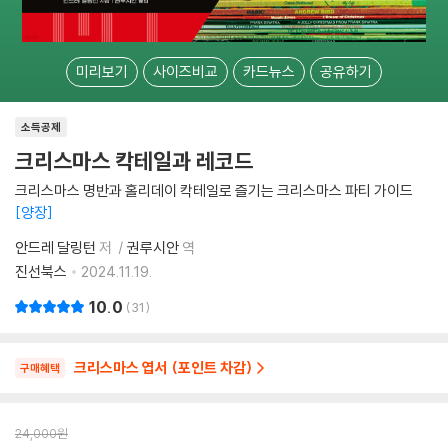
미리보기
사이즈비교
카드뉴스
공유하기
소득공제
크리스마스 칵테일과 레코드
크리스마스 명반과 홀리데이 칵테일로 즐기는 크리스마스 파티 가이드
양장
안드레 달링턴
저
권루시안
역
진선북스
2024.11.19.
10.0
31
크리스마스 엽서 (포인트 차감)
구매혜택
24,000
원