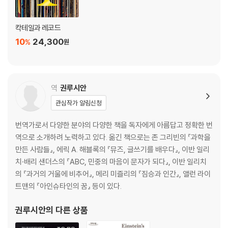
Chapter 2 웜 앤 퍼지(Warm & Fuzzy)
Merry Christmas (1949): 빙 크로스비
칵테일과 레코드
Rudolph the Red-Nosed Reindeer (1957): 진 오트리
10
24,300
%
원
The Magic of Christmas (1960): 냇 킹 콜
A Charlie Brown Christmas (1965): 빈스 과랄디
A Christmas Album (1967): 바브라 스트라이샌드
The Perry Como Christmas Album (1968): 페리 코모
역
권루시안
Christmas Portrait (1978): 카펜터스
관심작가 알림신청
Pretty Paper (1979): 윌리 넬슨
A Christmas Together (1979): 존 덴버와 더 머펫츠
번역가로서 다양한 분야의 다양한 책을 독자에게 아름답고 정확한 번
Christmas Interpretations (1993): 보이즈 투 멘
역으로 소개하려 노력하고 있다. 옮긴 책으로는 존 그리빈의 『과학을
These Are Special Times (1998): 셀린 디온
만든 사람들』, 에릭 A. 해블록의 『뮤즈, 글쓰기를 배우다』, 이반 일리
Songs for Christmas (2006): 수프얀 스티븐스
치·배리 샌더스의 『ABC, 민중의 마음이 문자가 되다』, 이반 일리치
A Very She & Him Christmas (2011): 쉬앤힘
의 『과거의 거울에 비추어』, 메리 미즐리의 『짐승과 인간』, 앨런 라이
Holiday Wishes (2014): 이디나 멘젤
트맨의 『아인슈타인의 꿈』 등이 있다.
My Gift (2020): 캐리 언더우드
Hark! (2020): 앤드류 버드
권루시안
의 다른 상품
I Dream of Christmas (2021): 노라 존스