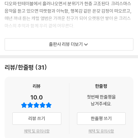
디오와 턴테이블에서 흘러나오면서 분위기가 한층 고조된다. 크리스마스
음악을 듣고 있으면 따뜻함과 아늑함, 행복감 같은 온갖 감정이 떠오르고,
매년 꺼내 듣는 캐럴 앨범은 가까운 친구가 되어 오랫동안 쌓아 온 크리스
마스의 추억과 함께 우리 곁에 머무른다.
『크리스마스 칵테일과 레코드』는 음악과 칵테일의 페어링을 통해 크리스
출판사 리뷰 더보기
마스를 더욱 특별하게 만들어 주는 파티 안내서이다. 1949년부터 2020
년대까지 발매된 45장의 크리스마스 명반과 그에 어울리는 칵테일을 소
개한다. 음반을 ‘록’, ‘웜 앤 퍼지(Warm & Fuzzy)’, ‘재즈 & 클래식’의 세
리뷰/한줄평
31
개 장으로 나누어 구성하고, 앨범마다 음반 해설과 더불어 A면과 B면을 상
징하는 두 가지 칵테일 레시피를 수록하였다. 크리스마스 파티를 위한 아
이디어(언제 틀까?)와 간식 레시피를 함께 소개하고, 90가지 칵테일을 직
리뷰
한줄평
접 흔들어 마실 수 있도록 필요한 기법과 팁을 알려 준다.
10.0
첫번째 한줄평을
남겨주세요.
빙 크로스비부터 머라이어 캐리까지
45장의 명반과 90가지 칵테일의 크리스마스 페어링
리뷰 쓰기
한줄평 쓰기
크리스마스 파티에 활력을 불어넣고 싶거나 연말 스트레스를 시원하게 날
혜택 및 유의사항
혜택 및 유의사항
려 버리고 싶을 때는 상큼한 시트러스 펀치를 손에 들고 제임스 브라운의