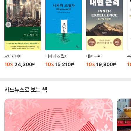
오디세이아
니체의 초월자
내면 근력
독
10
24,300
10
15,210
10
19,800
1
%
%
%
원
원
원
카드뉴스로 보는 책