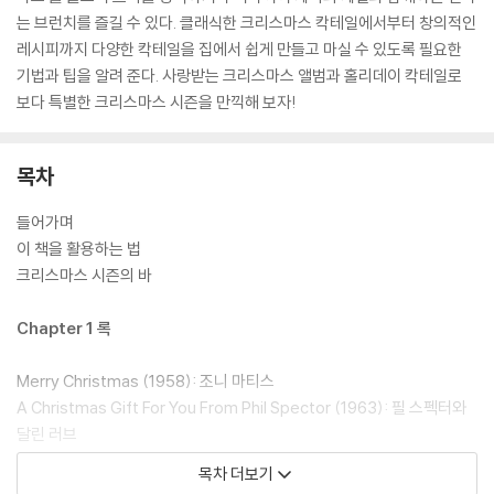
는 브런치를 즐길 수 있다. 클래식한 크리스마스 칵테일에서부터 창의적인
레시피까지 다양한 칵테일을 집에서 쉽게 만들고 마실 수 있도록 필요한
기법과 팁을 알려 준다. 사랑받는 크리스마스 앨범과 홀리데이 칵테일로
보다 특별한 크리스마스 시즌을 만끽해 보자!
목차
들어가며
이 책을 활용하는 법
크리스마스 시즌의 바
Chapter 1 록
Merry Christmas (1958): 조니 마티스
A Christmas Gift For You From Phil Spector (1963): 필 스펙터와
달린 러브
The Beach Boys’ Christmas Album (1964): 비치 보이스
목차 더보기
A Soulful Christmas (1968): 제임스 브라운