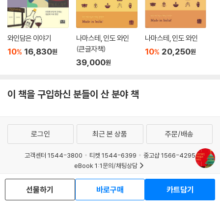
와인담은 이야기
나마스테, 인도 와인
나마스테, 인도 와인
(큰글자책)
10
16,830
10
20,250
%
%
원
원
39,000
원
이 책을 구입하신 분들이 산 분야 책
로그인
최근 본 상품
주문/배송
고객센터 1544-3800
티켓 1544-6399
중고샵 1566-4295
eBook 1:1문의/채팅상담
예스이십사(주) 사업자 정보
선물하기
바로구매
카트담기
이용약관
개인정보처리방침
청소년보호정책
PC버전
회사소개
거래처관계자께
도서홍보
광고