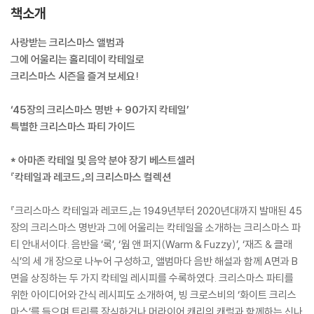
책소개
사랑받는 크리스마스 앨범과
그에 어울리는 홀리데이 칵테일로
크리스마스 시즌을 즐겨 보세요!
‘45장의 크리스마스 명반 + 90가지 칵테일’
특별한 크리스마스 파티 가이드
* 아마존 칵테일 및 음악 분야 장기 베스트셀러
『칵테일과 레코드』의 크리스마스 컬렉션
『크리스마스 칵테일과 레코드』는 1949년부터 2020년대까지 발매된 45
장의 크리스마스 명반과 그에 어울리는 칵테일을 소개하는 크리스마스 파
티 안내서이다. 음반을 ‘록’, ‘웜 앤 퍼지(Warm & Fuzzy)’, ‘재즈 & 클래
식’의 세 개 장으로 나누어 구성하고, 앨범마다 음반 해설과 함께 A면과 B
면을 상징하는 두 가지 칵테일 레시피를 수록하였다. 크리스마스 파티를
위한 아이디어와 간식 레시피도 소개하여, 빙 크로스비의 ‘화이트 크리스
마스’를 들으며 트리를 장식하거나 머라이어 캐리의 캐럴과 함께하는 신나