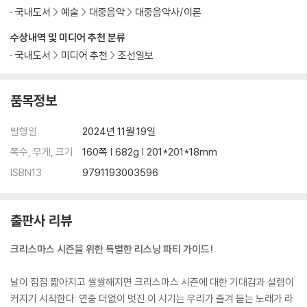
찾아보기
국내도서
예술
대중음악
대중음악사/이론
감사의 말씀
수상내역 및 미디어 추천 분류
국내도서
미디어 추천
조선일보
품목정보
발행일
2024년 11월 19일
쪽수, 무게, 크기
160쪽 | 682g | 201*201*18mm
ISBN13
9791193003596
출판사 리뷰
크리스마스 시즌을 위한 특별한 리스닝 파티 가이드!
날이 점점 짧아지고 쌀쌀해지면 크리스마스 시즌에 대한 기대감과 설렘이
커지기 시작한다. 연중 더없이 멋진 이 시기는 우리가 즐겨 듣는 노래가 라