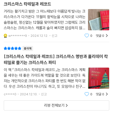
크리스마스 칵테일과 레코드
거리는 활기차고 밤은 그 어느때보다 아름답게 빛나는 크
리스마스가 다가온다. 11월의 함박눈을 시작으로 나라는
술렁술렁, 정신없는 12월을 맞이하였지만 그럼에도 크리
스마스는 크리스마스. 캐롤과 술이 빠지면 섭섭하지 않겠
는가! 이 책은 크리스마스를 더욱 흥겹게 만들어 줄 추천
w********9
2024.12.12.
신고
0
댓글
0
레코드와 칵테일 레시피가 담겨있다.1949년부터 2021
년까지 제작된 최고의 크리스마스 앨범 45장을 록
종이책
[크리스마스 칵테일과 레코드] 크리스마스 명반과 홀리데이 칵
테일로 즐기는 크리스마스 파티
이 책 『크리스마스 칵테일과 레코드』는 크리스마스 계획
을 세우는 데 좋은 가이드북 역할을 할 것으로 보인다. 독
자는 개인적으로 크리스마스 파티를 한 번도 해본 적이 없
다. 우선 크리스찬이 아니기도 하고, 또 모임이나 친구들
끼리 회식 자리를 가지긴 했지만, 이른바 '서양식 파티'는
c*****0
2024.12.10.
신고
0
댓글
0
한 번도 경험한 적이 없다는 말이다. 코로나 팬데믹으로
집에서 가족과 함께 보낼 때도 음식을
리뷰 전체보기