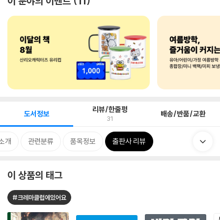
이 분야의 이벤트
11
리뷰/한줄평
도서정보
배송/반품/교환
31
 소개
관련분류
품목정보
출판사 리뷰
이 상품의 태그
#크레마클럽에있어요