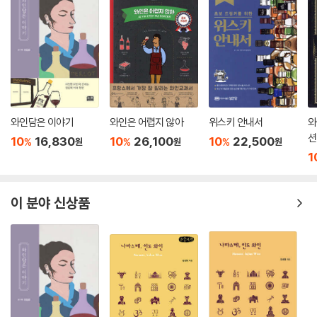
와인담은 이야기
와인은 어렵지 않아
위스키 안내서
와
션
10
16,830
10
26,100
10
22,500
%
%
%
원
원
원
1
이 분야 신상품