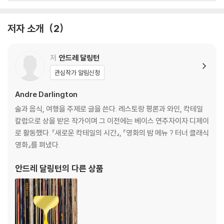
Christmas Album (1970): 잭슨 5
Elvis Sings the Wonderful World of Christmas (1971): 엘비스 프
저자 소개
2
레슬리
Motown Christmas (1973): 여러 아티스트
Natty Christmas (1978): 제이콥 밀러
저
안드레 달링턴
A Very Special Christmas (1987): 여러 아티스트
관심작가 알림신청
Merry Christmas (1994): 머라이어 캐리
Home for Christmas (2008): 셰릴 크로
Andre Darlington
Christmas in the Heart (2009): 밥 딜런
술과 음식, 여행을 주제로 글을 쓴다. 레스토랑 평론과 와인, 칵테일
Under the Mistletoe (2011): 저스틴 비버
칼럼으로 상을 받은 작가이며 그 이전에는 베이스 연주자이자 디제이
Cee Lo’s Magic Moment (2012): 씨로 그린
로 활동했다. 『새로운 칵테일의 시간』, 『영화의 밤 메뉴 ? 터너 클래식
Wrapped in Red (2013): 켈리 클락슨
영화』를 펴냈다.
You Make It Feel Like Christmas (2017): 그웬 스테파니
Christmas Christmas (2017): 칩 트릭
안드레 달링턴
의 다른 상품
Everyday Is Christmas (2017): 시아
A Holly Dolly Christmas (2020): 돌리 파튼
One-Hit Wonders: 여러 아티스트