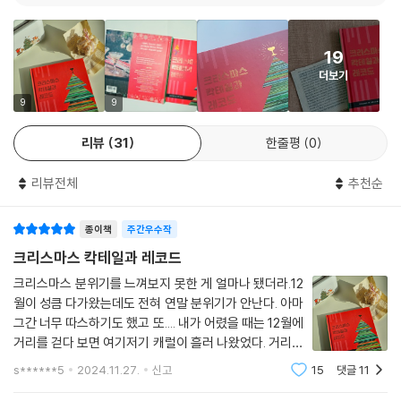
펑크 클래식에 맞춰 온몸을 흔들자. 크리스마스 여왕 머라이어 캐리의 땡
그랑거리는 메가 히트곡을 떼지어 노래하며 틈틈이 ‘트윙클링 라이츠’로
19
목을 축여도 좋다.
더보기
스케이트를 타느라, 크리스마스트리를 꾸미느라, 눈밭에서 눈싸움하느라
9
9
하루를 보내고 나면, 빙 크로스비의 ‘화이트 크리스마스’에 바늘을 올리고
리뷰
31
한줄평
0
‘크리스마스 카드’ 칵테일을 저어 아늑하게 자리를 잡을 시간이다. 이때 유
명한 캐럴의 가사에도 등장하는 달콤한 ‘피기 푸딩’을 곁들인다면 더욱 완
리뷰전체
추천순
벽한 선택이 될 것이다.
크리스마스를 보다 우아하고 풍성하게 보내고 싶다면 재즈와 클래식 음반
종이책
주간우수작
을 꺼내어 보자. 페기 리의 관능적인 음색에는 재즈 풍미로 가득한 사워 칵
테일 ‘덱 더 홀스’가, 사이먼 래틀과 베를린 필하모닉 오케스트라의 크리스
크리스마스 칵테일과 레코드
마스를 환하게 밝히는 힘찬 음악에는 그에 맞춰 춤추는 ‘넛크래커’ 칵테일
크리스마스 분위기를 느껴보지 못한 게 얼마나 됐더라.12
이 제격이다.
월이 성큼 다가왔는데도 전혀 연말 분위기가 안난다. 아마
그간 너무 따스하기도 했고 또.... 내가 어렸을 때는 12월에
크리스마스 시즌 ‘홈 바(Home Bar)’ 만들기의 모든 것!
거리를 걷다 보면 여기저기 캐럴이 흘러 나왔었다. 거리마
다 울려 퍼지며 크리스마스 시즌의 설렘과 흥을 한껏 올려
s******5
2024.11.27.
신고
15
댓글
11
주었던 음악이 자취를 감추었기 때문인지도 모르겠다. 이
크리스마스를 맞아 집에서 바를 꾸미는 일은 또 다른 즐거움을 선사할 것