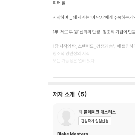
피터 틸
시작하며 _ 왜 세계는 ‘이 남자’에게 주목하는가
1부 ‘제로 투 원’ 신화의 탄생_창조적 기업이 
1장 시작의 땅, 스탠퍼드_경쟁과 승부에 몰입하
창조적 양면성의 시작
모든 가능성은 열려 있다
기업가와 투자가의 본질을 배우다
[스탠퍼드 리뷰]의 동지들
2장 ‘경쟁하는 패자’가 되지 마라_좌절에서 시
저자 소개
5
제로섬 게임
실리콘밸리의 차세대 혁신
세계 최초 핀테크 기업, 페이팔의 설립
저
블레이크 매스터스
일론 머스크, 최악의 적에서 동료로
관심작가 알림신청
머스크의 해임
거인, 이베이의 어깨에 올라타다
Blake Masters