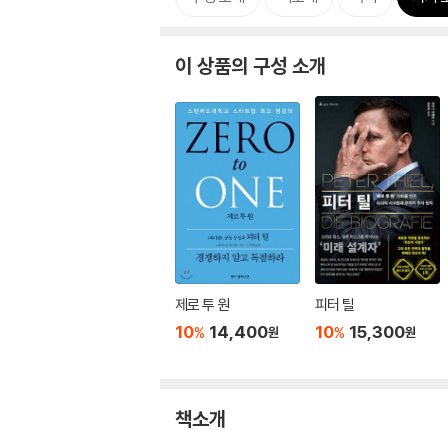
이 상품의 구성 소개
제로 투 원
피터 틸
10
14,400
10
15,300
%
%
원
원
책소개