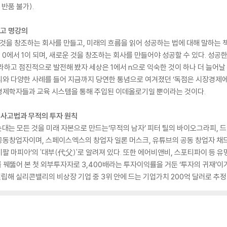
반품 불가).
최고 명강의
 것을 창조하는 회사를 만들고, 미래의 흐름을 읽어 성공하는 법에 대해 말하는 책
은 0에서 1이 되며, 새로운 것을 창조하는 회사를 만들어야 성공할 수 있다. 성
라하고 점진적으로 발전해 봤자 세상은 1에서 n으로 익숙한 것이 하나 더 늘어날 
리와 다양한 사례를 들어 지금까지 당연한 통념으로 여겨졌던 ‘독점은 시장경제에
경제학자들과 교육 시스템을 통해 주입된 이데올로기일 뿐이라는 것이다.
괴적 사고법과 무적의 투자 원칙
손대는 모든 것을 미래 자본으로 만드는‘무적의 남자’ 피터 틸의 바이오그라피, 
동창업자이며, 스페이스엑스의 창업자 일론 머스크, 유튜브의 공동 창업자 채드
팔 마피아’의 '대부(代父)'로 알려져 있다. 또한 에어비앤비, 스포티파이 등 유
꿰뚫어 본 첫 외부투자자로 3,400배라는 투자이익률을 거둔 ‘투자의 귀재’이기
해 실리콘밸리의 비상장 기업 중 3위 안에 드는 기업가치 200억 달러로 추정