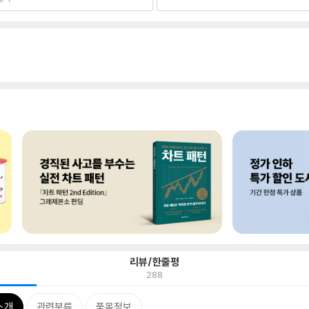
리뷰/한줄평
288
소개
관련분류
품목정보