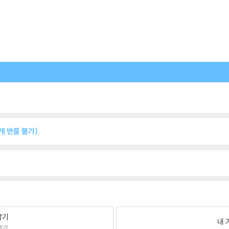
 반품 불가).
팔기
내 
불가