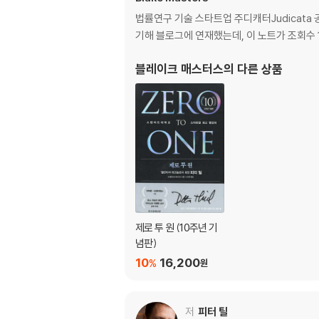
9·11 테러 직후 이룬 상장의 꿈
법률연구 기술 스타트업 주디캐터Judicata 공
페이팔의 매각
기해 블로그에 연재했는데, 이 노트가 조회수 
‘페이팔 마피아’의 탄생
단단한 유대로 맺어진 남자들
블레이크 매스터스
의 다른 상품
3장 페이팔과 팰런티어의 성공 비결_상식을 깨는
난제를 극복하는 법
정부로부터의 화폐 해방
비즈니스 파트너 선택은 결혼과 마찬가지
모든 전략의 초점을 하나에 맞춰라
오래도록 함께할 팀을 만들어라
애자일 방식의 기업 경영
탁월한 사람을 끌어당기는 조직
제로 투 원 (10주년 기
페이팔이 창조한 혁신 매커니즘
념판)
테러를 예측한 빅데이터 힘, 팰런티어의 시작
10
16,200
%
원
철학자를 CEO에 앉힌 이유
인공지능과 인간의 공동 작업
안전과 사생활 보호, 무엇이 우선인가?
저
피터 틸