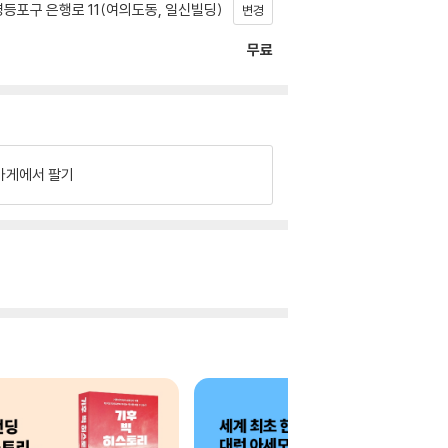
등포구 은행로 11(여의도동, 일신빌딩)
변경
무료
가게에서 팔기