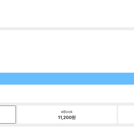
eBook
11,200
원