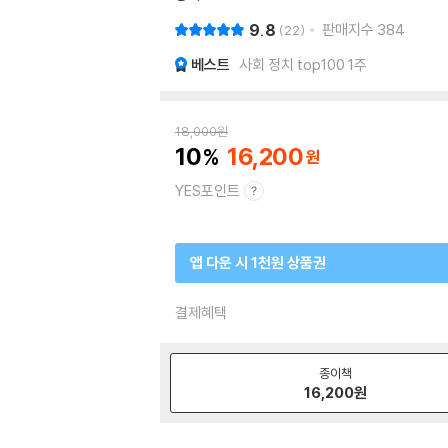
9.8
판매지수
384
22
베스트
사회 정치 top100 1주
18,000
원
10
16,200
YES포인트
앱 다운 시 1천원 상품권
결제혜택
종이책
16,200
원