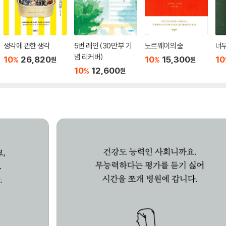
생각에 관한 생각
5번 레인 (30만 부 기
노르웨이의 숲
너무
념 리커버)
10
26,820
10
15,300
10
%
%
원
원
10
12,600
%
원