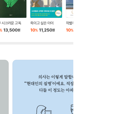
 시끄러운 고독
죽이고 싶은 아이
작별하지 않는다
물고기는
는다
13,500
10
11,250
10
15,120
%
%
%
원
원
원
10
1
%