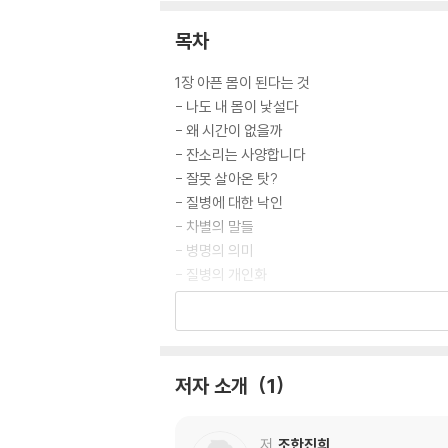
목차
1장 아픈 몸이 된다는 것
- 나도 내 몸이 낯설다
- 왜 시간이 없을까
- 잔소리는 사양합니다
- 잘못 살아온 탓?
- 질병에 대한 낙인
- 차별의 말들
- 병명의 의미
- 질병의 개인화
2장 같은 질병, 다른 아픔
- 나약함이 여성적이라니
- 갇혀버린 통증
저자 소개
1
- 폐암은 여성스럽지 않잖아요
- ‘다른 삶’을 탓하기
- 아파도 돌보는 여성들
저
조한진희