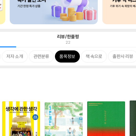
리뷰/한줄평
22
저자 소개
관련분류
품목정보
책 속으로
출판사 리뷰