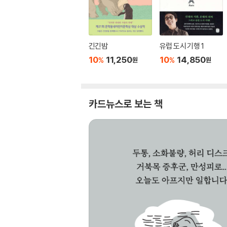
긴긴밤
유럽 도시 기행 1
10
11,250
10
14,850
%
%
원
원
카드뉴스로 보는 책