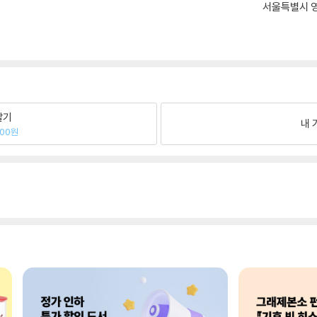
서울특별시 영
팔기
내 
800원