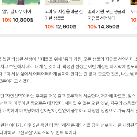
열두 달 나무 아이
고마워! 세상을 바꾼 신
종의 기원, 모든 생물의
포토
기한 생물들
자유를 선언하다
10
10,800
10
%
원
10
12,600
10
14,850
%
%
원
원
 썼던 박성관 선생이 십대들을 위해 『종의 기원, 모든 생물의 자유를 선언하다』를
치고 보완해서 새로 내게 된 것이다. 박성관 선생은 이번 개정판 마지막에 별도의
. “이 세상 삶에서 어떠어떠하게 살아야 한다는 건 없다. 중요한 것은, 나는 뭘 
질문이라고 하겠다.
했던 '자연선택'이라는 주제를 더욱 깊고 풍부하게 서술한다. 저자에 따르면, 찰스
’이 이루어낸 풍요로운 대지였다. 헤아릴 수 없는 오랜 옛날, 지구의 소용돌
 매혹하며 매혹당하며 살아남아, 한없이 풍부하고 다양한 생명으로 가득 차게 된
에 관한 이야기』 이후 5년 동안 더 풍부해진 문제의식을 담아 선보이게 된 개정판 
‘너머학교 고전교실’ 시리즈의 두 번째 책이다.