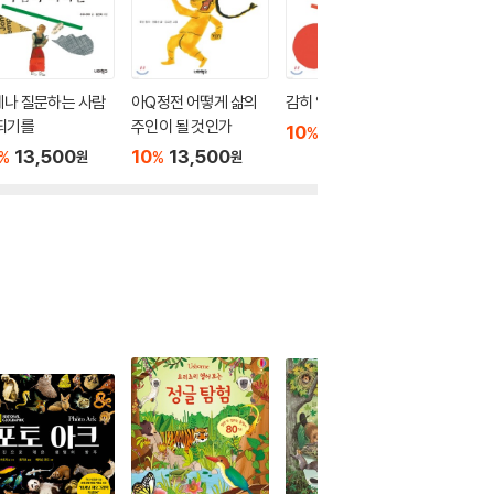
제나 질문하는 사람
아Q정전 어떻게 삶의
감히 알려고 하라
대화편 
되기를
주인이 될 것인가
란 무엇
10
13,500
%
원
13,500
10
13,500
10
1
%
%
%
원
원