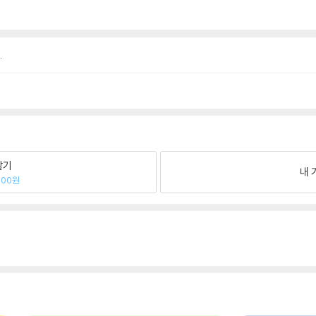
.
팔기
내 
300원