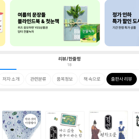
리뷰/한줄평
18
저자 소개
관련분류
품목정보
책 속으로
출판사 리뷰