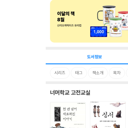
도서정보
시리즈
태그
책소개
목차
너머학교 고전교실