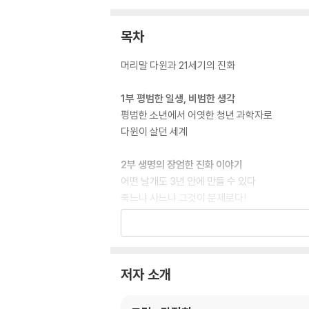
목차
머리말 다윈과 21세기의 진화
1부 평범한 일생, 비범한 생각
평범한 소년에서 어엿한 청년 과학자로
다윈이 살던 세계
2부 생명의 장엄한 진화 이야기
어떤 날개도 3년 안에 만들 수 있다
죽느냐 사느냐 그것이 문제로다!
진화의 비밀, 자연선택
3부 세상을 바꾼 책 『종의 기원』
『종의 기원』이후
저자 소개
생물학의 시대 20세기