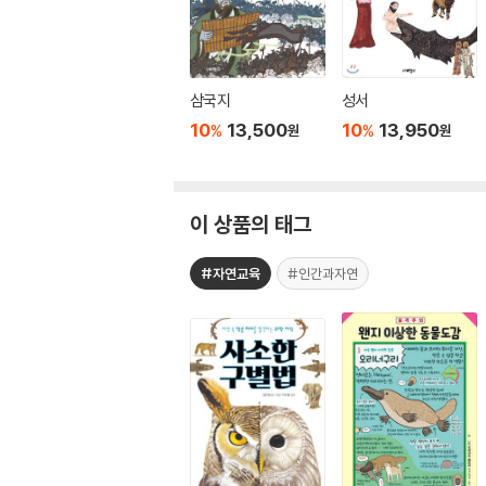
삼국지
성서
10
13,500
10
13,950
%
%
원
원
이 상품의 태그
#자연교육
#인간과자연