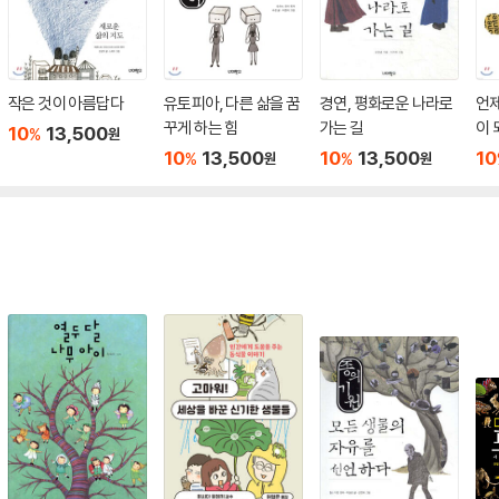
작은 것이 아름답다
유토피아, 다른 삶을 꿈
경연, 평화로운 나라로
언
꾸게 하는 힘
가는 길
이 
10
13,500
%
원
10
13,500
10
13,500
10
%
%
원
원