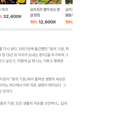
 아크
요리조리 열어 보는 정
요리조리 열어 보는 동
거북이를
글 탐험
물들의 집
는 10가
32,400
%
원
10
12,600
10
12,600
10
1
%
%
%
원
원
 다시 썼다. 2007년에 출간했던 『종의 기원, 쥐
 장 [5년 뒤 저자가 보내는 편지]을 추가하여 그
하고 싶은가, 어떻게 살 때 나는 기쁘고 행복한
 다윈이 『종의 기원』에서 펼쳐낸 생명의 세상은
이치는 바다에서 아주 작은 생명이 태어났다. 그
 것이다.
『종의 기원, 모든 생물의 자유를 선언하다』, 십대