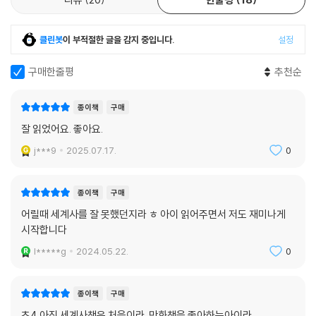
클린봇
이 부적절한 글을 감지 중입니다.
설정
구매한줄평
추천순
종이책
구매
잘 읽었어요. 좋아요.
j***9
2025.07.17.
0
종이책
구매
어릴때 세계사를 잘 못했던지라 ㅎ 아이 읽어주면서 저도 재미나게
시작합니다
l*****g
2024.05.22.
0
종이책
구매
초4 아직 세계사책은 처음이라..만화책을 좋아하는아이라