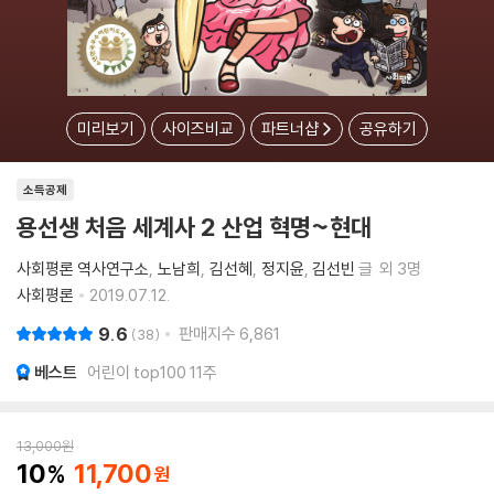
미리보기
사이즈비교
파트너샵
공유하기
소득공제
용선생 처음 세계사 2 산업 혁명~현대
사회평론 역사연구소
노남희
김선혜
정지윤
김선빈
글
외 3명
사회평론
2019.07.12.
9.6
판매지수
6,861
38
베스트
어린이 top100 11주
13,000
원
10
11,700