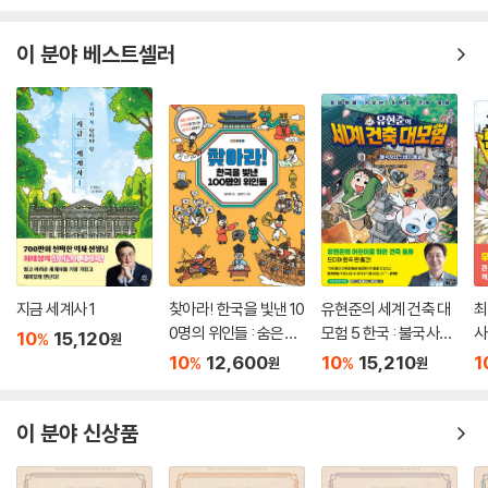
이 분야 베스트셀러
지금 세계사 1
찾아라! 한국을 빛낸 10
유현준의 세계 건축 대
최
0명의 위인들 : 숨은그
모험 5 한국 : 불국사와
사
10
15,120
%
원
림찾기와 노랫말로 만
신비의 동굴
10
12,600
10
15,210
1
%
%
원
원
나는 한국사 이야기
이 분야 신상품