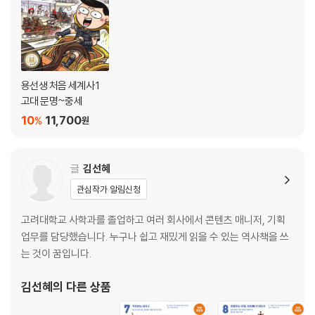
용선생 처음 세계사 1
고대 문명~중세
10
11,700
%
원
글
김선혜
관심작가 알림신청
고려대학교 사학과를 졸업하고 여러 회사에서 콘텐츠 매니저, 기획
업무를 담당했습니다. 누구나 쉽고 재밌게 읽을 수 있는 역사책을 쓰
는 것이 꿈입니다.
김선혜
의 다른 상품