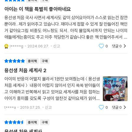
알쏭달쏭 퍼즐로 정리하고 신나는 놀이로 완성하고!
아이는 이 책을 특별히 좋아하네요
단순히 읽는 것으로 끝난다면 아쉽겠죠? 한 단락이 끝날 때마다 등장하는
용선생 처음 국사 사면서 세계사도 같이 샀어요아이가 스스로 읽는건 잠깐
뿐이라.. 제가 읽어주고 있습니다. 재미나게 접할 수 있게 잘 만들어진 책인
[역사반 자유 시간] 코너에서는 해외여행을 떠난 용선생과 아이들이 겪게
거 같아요그림 비중도 어느정도 되서.. 아직 몰입독서까지 안되는 나이의
되는 다양한 사건을 통해 역사적 주제를 깊이 생각해 볼 수 있도록 했습니
애들에게는흥미도 주고 아주 적당한거 같습니다.좋은 책 만들어주셔서 감
다. 또 대단원이 끝날 때마다 [정리왕]을 통해 배운 내용을 되새기고, [숨
사합니다
은 키워드 찾기]를 통해 여러 가지 역사 용어를 알쏭달쏭한 퍼즐로 공부할
l*****g
2024.06.27.
신고
0
댓글
0
수 있도록 했습니다. [역사야 놀자] 는 숨은 그림 찾기나 미로 찾기 등 어린
이들이 좋아하는 다양한 활동을 통해 이번 시간에 배운 내용을 돌이켜 볼
종이책
구매
수 있도록 구성한 코너입니다. 알쏭달쏭한 퍼즐과 신나는 놀이로 풀어가는
용선생 처음 세계사 2
역사 공부! 이제 《용선생 처음 세계사》로 시작하세요.
아이의 반응이 어떨지 몰라서 1권만 보여줬는데＜용선생
처음 세계사＞ 내용이 어럽지 않아서 인지 쏙쏙 받아들이
고 이해하고 반복해서 읽고 있어요.세계사를 처음 접하는
아이가 흥미를 갖도록 구성이 알찬것 같아요제가 읽어도
재미있네요 ㅎㅎ 집에 거의 전시용이나 다름 없던 세계사
t****a
2019.07.25.
신고
0
댓글
0
책들을 찾아와서 함께 보기도 하고요＜용선생 처음 세계
사＞ 덕분에 우리집에 세계사 바람이 불
종이책
구매
용선생 처음 세계사