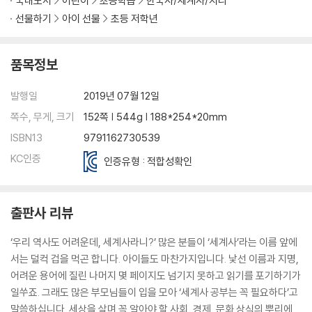
국내도서
어린이
초등학습
한국사/세계사/지리
선물하기
아이 선물
초등 저학년
품목정보
발행일
2019년 07월 12일
쪽수, 무게, 크기
152쪽 | 544g | 188*254*20mm
ISBN13
9791162730539
KC인증
인증유형 : 적합성확인
출판사 리뷰
‘우리 역사도 어려운데, 세계사라니?’ 많은 분들이 ‘세계사’라는 이름 앞에
서는 덜컥 겁을 먹곤 합니다. 아이들도 마찬가지입니다. 낯선 이름과 지명,
어려운 용어에 질린 나머지 몇 페이지도 넘기지 못하고 읽기를 포기하기가
일쑤죠. 그래도 많은 부모님들이 입을 모아 ‘세계사 공부는 꼭 필요하다’고
말씀하십니다. 세상을 살며 꼭 알아야 할 사회, 경제, 문화 상식의 뿌리에