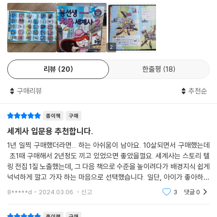
만을 단편적으로 다루는 데에 그쳤고, 어린이들이 이런 책만 읽고 세계의
역사의 흐름을 한 번에 이해하기에는 무리가 있었습니다.
《용선생 처음 세계사》는 다릅니다. 술술 읽히는 세계사 책으로 유명한 《교
양으로 읽는 용선생 세계사》의 집필진이 총출동, 단 두 권의 분량에 세계
2
역사의 중요한 줄기를 알차게 담았습니다. 부담 없는 마음으로 책을 읽다
리뷰
20
한줄평
18
보면 어느새 흥미진진한 세계사의 흐름 속에 풍덩 빠져들게 됩니다.
구매리뷰
추천순
재치 넘치는 삽화와 글자로 머리에 쏙쏙!
종이책
구매
지루한 글과 난해한 설명은 확 줄였습니다. 페이지마다 재치 넘치는 삽화
를 담아 세계사의 핵심 장면을 가장 쉽게 이해할 수 있도록 구성했습니다.
세계사 입문용 추천합니다.
글과 설명도 재밌게 읽을 수 있도록 배려했습니다. 반드시 알아야 할 단어
1년 일찍 구매했더라면... 하는 아쉬움이 남아요. 10살되면서 구매했는데
나 재미있는 장면은 독창적으로 디자인 한 다양한 폰트로 장식했습니다.
초1때 구매해서 2년정도 끼고 있었으면 좋았을껄요. 세계사는 스토리 텔
만리장성은 기다랗게 쌓은 성벽처럼 디자인하고, 끝없는 사막을 헤매는 상
링 전집 1질 노출했는데, 그 다음 책으로 수준을 높이려다가 배경지식 쉽게
인의 독백은 빙글빙글 도는 모양으로 장식하는 식이지요. 재치 넘치는 그
넉넉하게 깔고 가자 하는 마음으로 선택했습니다. 일단, 아이가 좋아하고
림과 글자를 꼼꼼히 살피는 것만으로도 세계사의 흐름을 쉽게 파악할 수
잘보는게 1차 목적이니까요. (머리속에 남고,, 안남고는.. 뭐. ^^;;;) 구매하
8*****d
2024.03.06.
신고
3
댓글
0
자마자 1회
있습니다.
종이책
구매