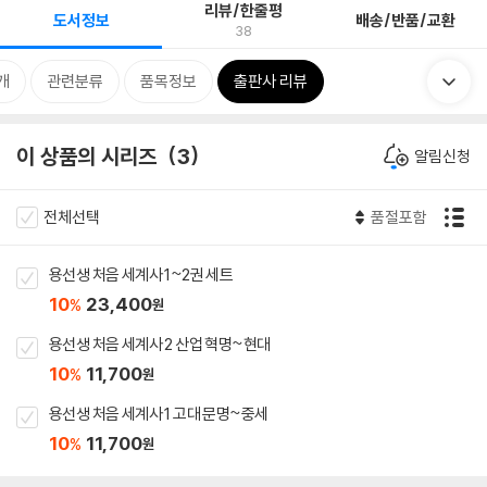
리뷰/한줄평
도서정보
배송/반품/교환
38
개
관련분류
품목정보
출판사 리뷰
이 상품의 시리즈
3
알림신청
전체선택
품절포함
용선생 처음 세계사 1~2권 세트
10
23,400
%
원
용선생 처음 세계사 2 산업 혁명~현대
10
11,700
%
원
용선생 처음 세계사 1 고대 문명~중세
10
11,700
%
원