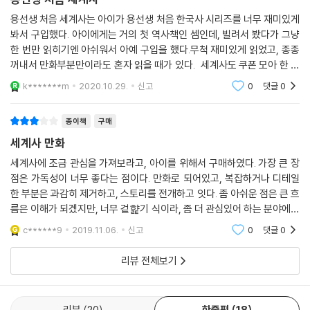
용선생 처음 세계사는 아이가 용선생 처음 한국사 시리즈를 너무 재미있게
봐서 구입했다. 아이에게는 거의 첫 역사책인 셈인데, 빌려서 봤다가 그냥
한 번만 읽히기엔 아쉬워서 아예 구입을 했다.무척 재미있게 읽었고, 종종
꺼내서 만화부분만이라도 혼자 읽을 때가 있다. 세계사도 쿠폰 모아 한 권
씩 한 권씩 주문해서 보는데보너스로 스티커도 받아서 더 좋아한다.(여기
k*******m
2020.10.29.
신고
0
댓글
0
에 나오는 만
종이책
구매
세계사 만화
세계사에 조금 관심을 가져보라고, 아이를 위해서 구매하였다. 가장 큰 장
점은 가독성이 너무 좋다는 점이다. 만화로 되어있고, 복잡하거나 디테일
한 부분은 과감히 제거하고, 스토리를 전개하고 잇다. 좀 아쉬운 점은 큰 흐
름은 이해가 되겠지만, 너무 겉햝기 식이라, 좀 더 관심있어 하는 분야에서
는 목마를을 느낄것 같다. 일단 호기심을 불어 일으켰다는 점에서는 만족
c******9
2019.11.06.
신고
0
댓글
0
을 한다.
리뷰 전체보기
리뷰
20
한줄평
18