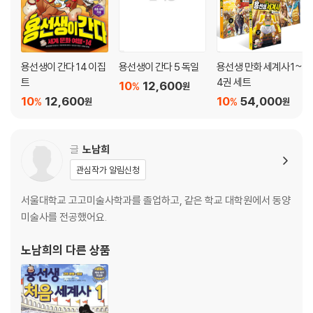
용선생이 간다 14 이집
용선생이 간다 5 독일
용선생 만화 세계사 1~
트
4권 세트
10
12,600
%
원
10
12,600
10
54,000
%
%
원
원
글
노남희
관심작가 알림신청
서울대학교 고고미술사학과를 졸업하고, 같은 학교 대학원에서 동양
미술사를 전공했어요.
노남희
의 다른 상품