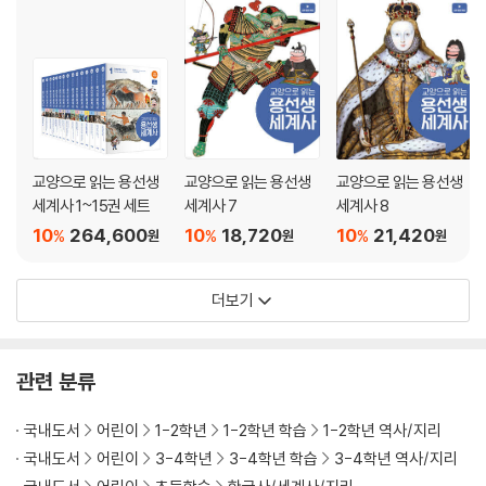
교양으로 읽는 용선생
교양으로 읽는 용선생
교양으로 읽는 용선생
세계사 1~15권 세트
세계사 7
세계사 8
10
264,600
10
18,720
10
21,420
%
%
%
원
원
원
더보기
관련 분류
국내도서
어린이
1-2학년
1-2학년 학습
1-2학년 역사/지리
국내도서
어린이
3-4학년
3-4학년 학습
3-4학년 역사/지리