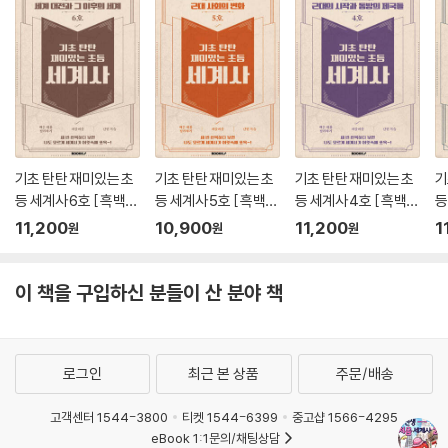
기초 탄탄 재미있는 초
기초 탄탄 재미있는 초
기초 탄탄 재미있는 초
기
등 세계사 6호 [ 흑백판
등 세계사 5호 [ 흑백판
등 세계사 4호 [ 흑백판
등
]
]
]
]
11,200
10,900
11,200
1
원
원
원
이 책을 구입하신 분들이 산 분야 책
로그인
최근 본 상품
주문/배송
고객센터 1544-3800
티켓 1544-6399
중고샵 1566-4295
eBook 1:1문의/채팅상담