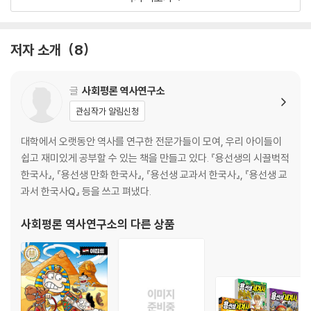
3. 새로운 강자가 된 일본
정리왕
역사야 놀자
저자 소개
8
제3장 두 차례의 세계 대전
1. 최초의 세계 대전
글
사회평론 역사연구소
2. 세계가 혼란에 빠지다
관심작가 알림신청
3. 세계를 뒤흔든 제2차 세계 대전
정리왕
대학에서 오랫동안 역사를 연구한 전문가들이 모여, 우리 아이들이
역사야 놀자
쉽고 재미있게 공부할 수 있는 책을 만들고 있다. 『용선생의 시끌벅적
한국사』, 『용선생 만화 한국사』, 『용선생 교과서 한국사』, 『용선생 교
제4장 현대 세계 질서가 세워지다
과서 한국사Q』 등을 쓰고 펴냈다.
1. 냉전이 시작되다
2. 사회주의가 무너지다
사회평론 역사연구소
의 다른 상품
3. 새로운 세계 질서가 세워지다
정리왕
역사야 놀자