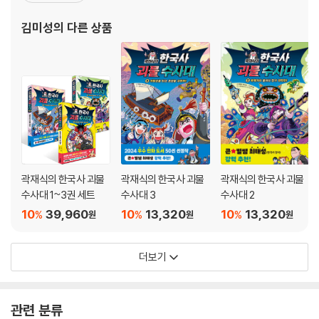
상품별 상인 네트워크 연구”라는 연구 과제를 수행하였다. 대표 논저
김미성
의 다른 상품
로는 『조선 후기 서울 상업공간과 참여층』(공
곽재식의 한국사 괴물
곽재식의 한국사 괴물
곽재식의 한국사 괴물
수사대 1~3권 세트
수사대 3
수사대 2
10
39,960
10
13,320
10
13,320
%
%
%
원
원
원
더보기
관련 분류