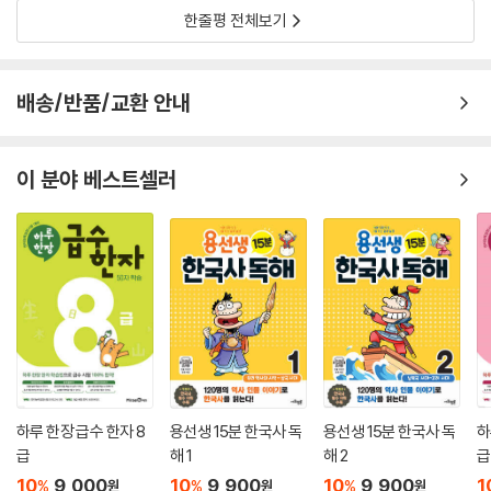
한줄평 전체보기
배송/반품/교환 안내
이 분야 베스트셀러
하루 한장 급수 한자 8
용선생 15분 한국사 독
용선생 15분 한국사 독
하
급
해 1
해 2
급
10
9,000
10
9,900
10
9,900
1
%
%
%
원
원
원