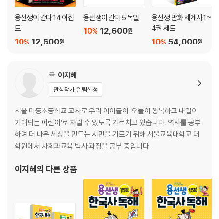
24 정조가 그린 꿈의 도시, 수원 화성
25 제주도 백성을 구한 김만덕
용선생이 간다 14 이집
용선생이 간다 5 독일
용선생 만화 세계사 1~
트
4권 세트
10
12,600
%
원
역사 놀이터 키워드 찾기 대작전!
10
12,600
10
54,000
%
%
원
원
5주
16 손홍록과 안의, 『조선왕조실록』을 지켜 내다!
글
이지혜
17 허준, 『동의보감』으로 백성들을 돌보다
관심작가 알림신청
18 광해군, 명나라와 후금 사이에서 길을 찾다
19 인조, 청나라에 무릎을 꿇다
서울 미동초등학교 교사로 우리 아이들이 ‘오늘이 행복하고 내일이
20 울릉도와 독도를 지킨 안용복
기대되는 어린이’로 자랄 수 있도록 가르치고 있습니다. 역사를 공부
하여 더 나은 세상을 만드는 시민을 기르기 위해 서울교육대학교 대
역사 놀이터 가로세로 키워드 찾기!
학원에서 사회과교육 박사 과정을 공부 중입니다.
6주
이지혜
의 다른 상품
26 청나라 여행기를 쓴 실학자 박지원
27 정약용, 백성을 위한 마음을 담아 책을 쓰다
28 김홍도, 백성의 삶을 그림에 담다
29 심청이와 춘향이 이야기를 즐기는 백성들