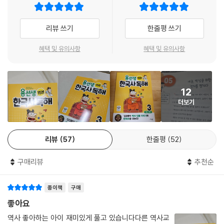
이러한 학부모와 어린이의 고민 해결을 위해 300만 독자가 선택한 초등
리뷰 쓰기
한줄평 쓰기
교육 전문 브랜드, 용선생이 나섰습니다. 그동안 『용선생의 시끌벅적 한국
사』, 『용선생 교과서 한국사』, 『교양으로 읽는 용선생 세계사』 등을 출간하
혜택 및 유의사항
혜택 및 유의사항
며 어린이 역사 교육에 힘써 온 사회평론 역사연구소에서 비문학 독해 훈
련을 강화하며 한국사의 기초도 완성하는 『용선생 15분 한국사 독해』를 선
보입니다.
12
더보기
『용선생 15분 한국사 독해(개정판)』에서는 어린이들의 학습 능력을 좌우
하는 독해력과 어휘력을 키우는 동시에 한국사 관련 지식까지 자연스럽게
익힐 수 있는 교재입니다.
리뷰
57
한줄평
52
■ 교과서의 한국사 인물 총출동! 사회 교과서가 술술 읽힙니다!
구매리뷰
추천순
『용선생 15분 한국사 독해(개정판)』에서는 우리 역사의 정치, 경제, 사회,
문화, 예술 등 다양한 분야에서 의미 있는 활동을 한 인물 120여 명의 이야
종이책
구매
기를 만날 수 있습니다. 초등 사회 교과서에 나오는 인물은 모두 담았고, 상
대적으로 주목 받지 못했지만 생각해 보아야 할 옛 인물도 다뤘습니다. 앞
좋아요
으로 배울 초등 5학년 사회 교과서도 어렵지 않게 술술 읽어 나갈 수 있습
역사 좋아하는 아이 재미있게 풀고 있습니다다른 역사교