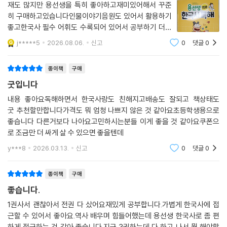
니다.
재도 많지만 용선생을 특히 좋아하고재미있어해서 꾸준
히 구매하고있습니다인물이야기음원도 있어서 활용하기
■ 역사 인물의 이야기로 비문학 독해가 쉬워집니다!
좋고한국사 필수 어휘도 수록되어 있어서 공부하기 더더
용선생의 설명과 함께 옛 인물들의 생각과 대사를 읽다 보면 마치 그 시대
욱 좋은 교재입니다
j*****5
2026.08.06.
신고
0
댓글
0
속으로 들어간 것 같이 생생하게 상황을 이해할 수 있습니다. 아이들은 역
사 인물이 친근하고 때론 친구처럼 느껴져 한국사에 대한 흥미와 관심이
종이책
구매
늘어납니다. 그만큼 비문학 독해가 낯설지 않고 재미있게 느껴져 비문학
굿입니다
독해 훈련을 재미있게 시작할 수 있습니다.
내용 좋아요독해하면서 한국사랑도 친해지고배송도 잘되고 책상태도
굿 추천할만합니다가격도 뭐 엄청 나쁘지 않은 것 같아요초등학생용으로
■ 역사 키워드는 기본! 어휘 학습 코너 신설!
좋습니다 다른거보다 나아요고민하시는분들 이게 좋을 것 같아요쿠폰으
『용선생 15분 한국사 독해(개정판)』에서는 각 회차마다 이야기 속에 알아
로 조금만 더 싸게 살 수 있으면 좋을텐데
두어야 할 역사 용어와 개념을 담았습니다. 시험에 잘 나오는 핵심 키워드
에는 별표와 밑줄을 그어 아이들이 집중해 볼 수 있도록 했고, 지문을 다 읽
y***8
2026.03.13.
신고
0
댓글
0
은 후에는 다양한 유형의 문제를 풀며 핵심 키워드가 머릿속에 새겨질 수
있도록 구성했습니다. 개정판에서는 어휘 학습 코너를 신설했습니다. 핵심
종이책
구매
키워드 외에도 역사 책에 자주 등장하는 용어 즉, 정변, 왕권, 강화, 사신,
좋습니다.
천문 등 한자를 기반으로 한 어휘들까지도 그 뜻을 잘 이해할 수 있도록 다
1권사서 괜찮아서 전권 다 샀어요재밌게 공부합니다.가볍게 한국사에 접
양한 유형의 문제를 출제하여 어휘를 제대로 익힐 수 있도록 했습니다.
근할 수 있어서 좋아요.역사 배우며 힘들어했는데 용선생 한국사로 좀 편
하게 접근하는 것 같아 좋습니다.지금 3권하는데 다 하고 나서 뭘 해야할