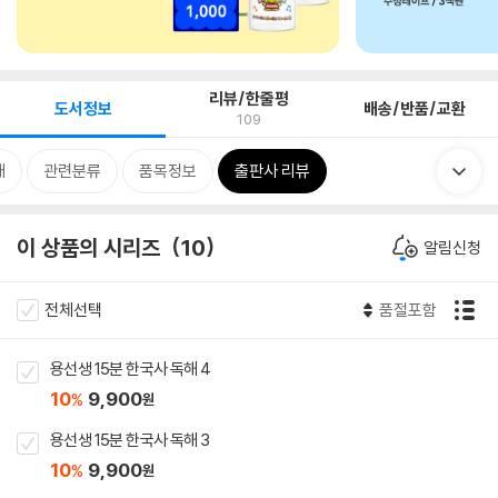
리뷰/한줄평
도서정보
배송/반품/교환
109
개
관련분류
품목정보
출판사 리뷰
이 상품의 시리즈
10
알림신청
전체선택
품절포함
용선생 15분 한국사 독해 4
10
9,900
%
원
용선생 15분 한국사 독해 3
10
9,900
%
원