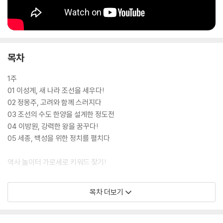
목차
1주
01 이성계, 새 나라 조선을 세우다!
02 정몽주, 고려와 함께 스러지다
03 조선의 수도 한양을 설계한 정도전
04 이방원, 강력한 왕을 꿈꾸다!
05 세종, 백성을 위한 정치를 펼치다
역사 놀이터 가로세로 키워드 찾기!
2주
목차 더보기
06 장영실, 조선의 과학을 발전시키다
07 백성들에게 우리글을 선물한 세종
08 조카를 몰아내고 왕이 된 세조