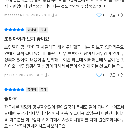
인물 이야기를 음원으로도 들어 보세요!
지 고민입니다.인물중심 아닌 다른 것도 출간해주심 좋겠습니다.
『용선생 15분 한국사 독해』는 본문의 오디오 자료를 제공합니다. 문제를
m******e
2026.02.20.
신고
0
댓글
0
풀기 전 혹은 문제를 다 푼 후 복습용으로도 자유롭게 활용하실 수 있습니
다. 용선생의 친절한 설명은 물론 역사 인물의 생각과 대사를 전문 성우의
종이책
구매
목소리로 더욱 실감 나게 들을 수 있습니다.
초5 아이가 보기 좋아요.
초5 딸이 공부한다고 사달라고 해서 구매했고 나름 잘 보고 있더라구요.
옆에서 살짝 같이 봤는데 내용이 너무 빽빽하지 않아서 거부감이 없게 구
성되어 있어요. 내용이 좀 빈약해 보이긴 하는데 이해하는데 도움이 될 것
같아요. 너무 장황하고 설명이 과해서 애들이 안 읽게 되는 것 보다는 좀 빈
약해도 읽기 편하게 더 좋은 것 같아요.
p***a
2026.02.04.
신고
0
댓글
0
종이책
구매
좋아요
한국사를 재밌게 공부할수있어 좋아요국어 독해도 같이 되니 일석이조네
요매번 구석기시대부터 시작해서 계속 도돌이표 같았는데이번엔 아이가
딱 이부분을 하고싶다고 얘기해서 사줬더니흥미를 더해 열심히하더라구
요~~^^끝나면 세계사도 해보려구요