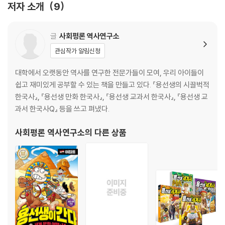
저자 소개
9
09 조광조, 개혁을 향한 꿈이 꺾여 버리다
10 살아 숨 쉬는 자연을 그린 신사임당
글
사회평론 역사연구소
역사 놀이터 키워드 찾기 대작전!
관심작가 알림신청
3주
대학에서 오랫동안 역사를 연구한 전문가들이 모여, 우리 아이들이
11 조선을 일으키려 힘쓴 천재, 이이
쉽고 재미있게 공부할 수 있는 책을 만들고 있다. 『용선생의 시끌벅적
12 임진왜란, 일본이 조선에 쳐들어오다!
한국사』, 『용선생 만화 한국사』, 『용선생 교과서 한국사』, 『용선생 교
13 이순신, 한산도 앞바다에서 크게 이기다!
과서 한국사Q』 등을 쓰고 펴냈다.
14 곽재우, 의병을 이끌고 조선을 지키다!
15 이순신, 12척의 배로 일본군을 물리치다!
사회평론 역사연구소
의 다른 상품
역사 놀이터 키워드로 비밀 숫자 찾기!
4주
21 숙종, 신하들의 운명을 뒤바꿔 놓다
22 영조, 탕평으로 나라를 안정시키다
23 정조, 규장각에서 새로운 조선을 꿈꾸다!