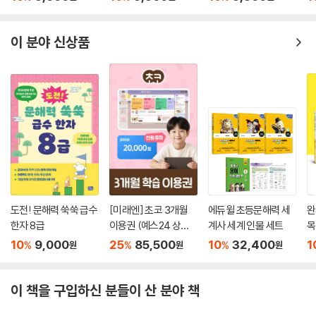
이 분야 신상품
도전! 문해력 쑥쑥 급수
[미래엔] 초코 3개월
에듀윌 초등문해력 세
완
한자 8급
이용권 (예스24 상품
계사 세계 인물 세트
목
권 증정)
10
9,000
25
85,500
10
32,400
1
%
%
%
원
원
원
이 책을 구입하신 분들이 산 분야 책