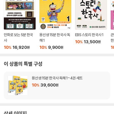
만화로 보는 5분 한국
용선생 15분 한국사 독
EBS 스토리 한국사 1
큰
사
해 1
한
10
13,500
%
원
10
16,920
10
9,900
1
%
%
원
원
이 상품의 특별 구성
용선생 15분 한국사 독해 1~4권 세트
10
39,600
%
원
상세 이미지