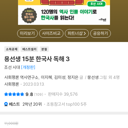
미리보기
사이즈비교
파트너샵
공유하기
소득공제
베스트셀러
분철
용선생 15분 한국사 독해 3
조선 시대
개정판
사회평론 역사연구소
이지혜
김미성
정지은
글
뭉선생
그림
외 4명
사회평론
2023.03.13.
9.8
판매지수
39,576
109
베스트
2학년
20위
초등참고서 top100 5주
11,000
원