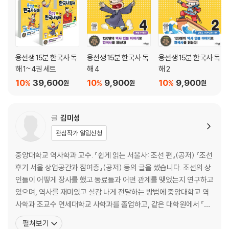
30 김정호, 우리나라의 지도를 만들다
역사 놀이터 키워드로 비밀 숫자 찾기!
찾아보기
용선생 15분 한국사 독
용선생 15분 한국사 독
용선생 15분 한국사 독
해 1~4권 세트
해 4
해 2
10
39,600
10
9,900
10
9,900
%
%
%
원
원
원
글
김미성
관심작가 알림신청
중앙대학교 역사학과 교수. 『쉽게 읽는 서울사: 조선 편』(공저) 『조선
후기 서울 상업공간과 참여층』(공저) 등의 글을 썼습니다. 조선의 상
인들이 어떻게 장사를 했고 동료들과 어떤 관계를 맺었는지 연구하고
있으며, 역사를 재미있고 실감 나게 전달하는 방법에 중앙대학교 역
사학과 조교수 연세대학교 사학과를 졸업하고, 같은 대학원에서 『조
선후기 면주전과 명주 생산·유통구조』 연구로 박사학위를 받았다. 최
펼쳐보기
근에는 한국연구재단 인문사회학술연구교수로 선정되어 “조선후기