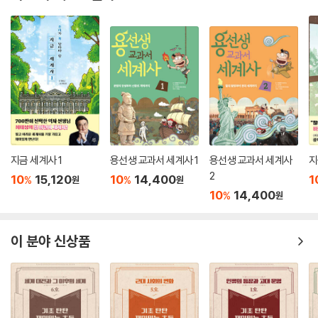
지금 세계사 1
용선생 교과서 세계사 1
용선생 교과서 세계사
지
2
10
15,120
10
14,400
1
%
%
원
원
10
14,400
%
원
이 분야 신상품