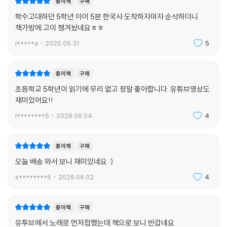
종이책
구매
학수고대하던 5학년 아이 5분 한국사 도착하자마자 순삭하더니
책가방에 고이 챙겨놨네요ㅎㅎ
i*****a
2026.05.31.
5
종이책
구매
초등학교 5학년이 읽기에 무리 없고 정말 좋아합니다. 유튜브영상도
재미있어요!!
l********5
2026.06.04.
4
종이책
구매
오늘 배송 와서 보니 재미있네요 :)
s********6
2026.06.02.
4
종이책
구매
유투브에서 노래로 먼저접했는데 책으로 보니 반갑네요