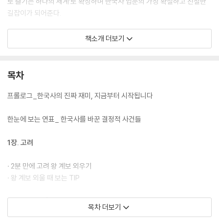
로 즐기는 하나의 세계’로 확장하며 한국사 입문의 가장 확실하고 친절한
길잡이가 되어준다.
그 콘텐츠가 드디어 《만화로 보는 5분 한국사》로 출간되었다. 영상 속 그
책소개 더보기
림들은 만화로 되살아나 재미와 몰입감을 더해주고, 압축된 가사에 미처
담아내지 못했던 이야기들은 친절한 해설로 정리되어 맥락과 배경을 한층
깊게 채워준다. 고려부터 근현대까지 한국사의 명장면만을 쏙쏙 뽑아낸 이
목차
책으로 독자들은 역사를 아는 즐거움과 함께 평생 써먹을 수 있는 든든한
지식의 토대를 얻게 될 것이다.
프롤로그_한국사의 진짜 재미, 지금부터 시작됩니다
한눈에 보는 연표_ 한국사를 바꾼 결정적 사건들
1장. 고려
· 2분 만에 고려 왕 계보 외우기
· 왕 계보 외울 때 보는 TIP
쇼 미 더 영토 │ 서희의 외교 담판
목차 더보기
[스토리 요약] 말 한마디로 이긴 1차 고려 거란 전쟁