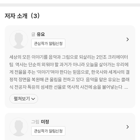
얼떨결에 일으킨 반란 │ 강조의 정변
저자 소개
3
[스토리 요약] 반란이 불러온 2차 고려 거란 전쟁
마지막 승부 │ 귀주 대첩
글
유요
[스토리 요약] 10만 대군을 꺾은 3차 고려 거란 전쟁
관심작가 알림신청
반란군 대장이 된 전쟁 영웅 │ 위화도 회군
세상의 모든 이야기를 음악과 그림으로 되살리는 2인조 크리에이터
[스토리 요약] 새로운 왕조를 연 발걸음
팀. 역사는 단순히 외워야 할 과거가 아니라 오늘을 살아가는 우리에
게 전율을 주는 ‘이야기’여야 한다는 믿음으로, 한국사와 세계사의 결
고려면 어떠하리, 조선이면 어떠하리 │ 고려 멸망
정적 장면을 복원해 큰 울림을 전하고 있다. 음악을 맡은 유요는 클래
[스토리 요약] 개혁과 혁명, 건국을 둘러싼 대립
식 전공자 특유의 섬세한 선율로 역사적 사건에 숨을 불어넣는다. 그
의 멜로디를 따라가다 보면 복잡한 왕 계보가 절로 외워지고, 비극적
펼쳐보기
2장. 조선
인 전쟁사는 한 편의 영화처럼 가슴에 남는다. 그림을 그리는 미정은
방대한 사료와 글자만으로 담아내기 어려운 역사의 맥락을 직관적이
· 2분 만에 조선 왕 계보 외우기
고 위트 있는 이미지로 단숨에 이해시킨다.
그림
미정
· 왕 계보 외울 때 보는 TIP
관심작가 알림신청
학의 날개를 펼쳐라 │ 한산도 대첩