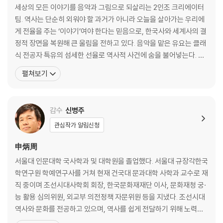
세상의 모든 이야기를 음악과 그림으로 되살리는 2인조 크리에이터
[스토리 요약] 전세를 뒤바꾼 이순신의 전략
팀. 역사는 단순히 외워야 할 과거가 아니라 오늘을 살아가는 우리에
게 전율을 주는 ‘이야기’여야 한다는 믿음으로, 한국사와 세계사의 결
13척 vs 133척 │ 명량 해전
정적 장면을 복원해 큰 울림을 전하고 있다. 음악을 맡은 유요는 클래
[스토리 요약] 역사상 가장 극적인 역전승
식 전공자 특유의 섬세한 선율로 역사적 사건에 숨을 불어넣는다. 그
의 멜로디를 따라가다 보면 복잡한 왕 계보가 절로 외워지고, 비극적
내 죽음을 알리지 마라 │ 노량 해전
펼쳐보기
인 전쟁사는 한 편의 영화처럼 가슴에 남는다. 그림을 그리는 미정은
[스토리 요약] 장군의 마지막 전투
방대한 사료와 글자만으로 담아내기 어려운 역사의 맥락을 직관적이
고 위트 있는 이미지로 단숨에 이해시킨다.
전장에서 써내려 간 7년의 기록 │ 난중일기
감수
신병주
[스토리 요약] 인간 이순신을 만나다
관심작가 알림신청
오랑캐를 형이라 부르다 │ 정묘호란
申炳周
[스토리 요약] 명과 후금 사이 흔들린 외교
서울대 인문대학 국사학과 및 대학원을 졸업했다. 서울대 규장각한국
학연구원 학예연구사를 거쳐 현재 건국대 문과대학 사학과 교수로 재
바닥에 머리를 아홉 번 찧은 왕 │ 병자호란
직 중이며 조선시대사학회 회장, 한국문화재재단 이사, 문화재청 궁·
[스토리 요약] 가장 치욕적인 항복, 삼전도의 굴욕
능 활용 심의위원, 외교부 의전정책 자문위원 등을 지냈다. 조선시대
역사와 문화를 전공하고 있으며, 역사를 쉽게 전달하기 위해 노력하
3장. 근현대
고 있다. KBS 「역사저널 그날」, KBS라디오 「글로벌 한국사, 그날 세