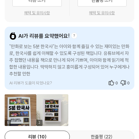
리뷰 쓰기
한줄평 쓰기
비해야 해.
계보와 업적을 줄줄 읊으며, 웹툰보다 박진감 넘치는 역사 속으로 스스로
---「p.247, 10만 명을 구한 크리스마스의 기적」중에서
빠져든다. 중독성 강한 멜로디에 역사의 정수를 녹여낸 유요의 ‘역사 암기
혜택 및 유의사항
혜택 및 유의사항
송’은 이미 학생과 교사, 학부모는 물론 지적 갈증을 느끼던 어른들 사이에
1980년 봄, 전국에서 민주화를 요구하는 시위가 거세지자 그는 비상계엄
서도 ‘한국사를 사랑하게 만드는 마법’으로 통한다.
을 전국으로 확대하고 언론을 통제하며 정치 활동을 전면 금지했지. 이 결
AI가 리뷰를 요약했어요!
정은 더 큰 비극으로 이어졌어.
수만 개의 감동 후기가 쏟아진 ‘유요’의 한국사를 이제 책으로도 만나보자.
"만화로 보는 5분 한국사"는 아이와 함께 즐길 수 있는 재미있는 만화
---「p.259, 하룻밤 사이에 바뀐 권력」중에서
역사가 더 이상 ‘암기 과목’이 아닌 ‘살아 있는 이야기’로 탈바꿈하며, 역사
로, 한국사를 쉽게 이해할 수 있도록 구성된 책입니다. 유튜브에서 자
와 멀어진 이들에게 배움의 설렘을 되찾아주는 것은 물론이고 평생 써먹을
주 접했던 내용을 책으로 만나게 되어 기쁘며, 아이와 함께 읽기에 적
수 있는 든든한 지식의 토대를 선사할 것이다.
합한 내용입니다. 딱딱하지 않고 흥미롭게 구성되어 있어 누구에게나
추천할 만한 책입니다.
고려부터 근현대까지, 한국사의 결정적 순간들
AI 리뷰가 도움이 되었나요?
0
0
만화+노래+해설로 즐기다 보면 역사 흐름이 한눈에!
이 책은 고려부터 근현대까지, 한국사의 운명을 가른 결정적 사건들을 입
체적으로 보여준다. 각 사건은 만화, 노래, 글이라는 세 겹의 언어로 반복된
다. 먼저 유쾌한 만화로 흥미를 끌어당기고, 노래로 그 흐름을 확실히 머릿
속에 새긴다. 이렇게 뼈대가 잡히면 마치 곁에서 이야기를 들려주듯 친절
5
2
한 해설로 맥락과 배경을 한층 깊게 채워준다. 이처럼 같은 사건을 세 번 다
리뷰
10
한줄평
22
른 감각으로 경험하다 보면 단어만 맴돌 뿐 정작 흐름은 보이지 않아 답답