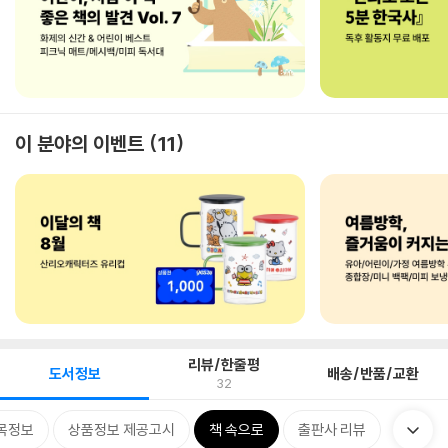
이 분야의 이벤트
11
리뷰/한줄평
도서정보
배송/반품/교환
32
목정보
상품정보 제공고시
책 속으로
출판사 리뷰