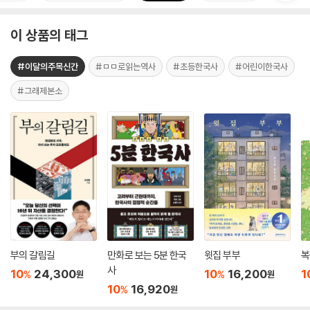
이 상품의 태그
#이달의주목신간
#ㅁㅁ로읽는역사
#초등한국사
#어린이한국사
#그래제본소
부의 갈림길
만화로 보는 5분 한국
윗집 부부
복
사
10
24,300
10
16,200
1
%
%
원
원
10
16,920
%
원