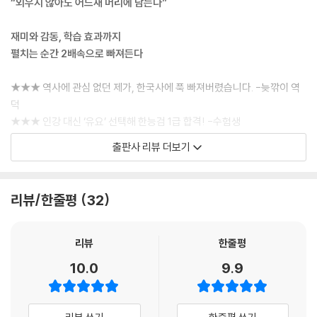
“외우지 않아도 어느새 머리에 남는다”
압도적인 전력 차이에도 조선군이 죽을힘을 다해 싸우자, 적선 수십 척이
좁은 울돌목에서 서로 부딪히며 가파른 물살에 휩쓸려 침몰했지. 뒤에서
재미와 감동, 학습 효과까지
이 광경을 지켜본 100여 척의 일본 배들은 겁에 질려 접근하지 못하다가
펼치는 순간 2배속으로 빠져든다
결국 도망쳤어. 단 13척의 배로 133척에 달하는 일본군의 배를 막아내며
승리한 믿기 힘든 이 전투가 바로 명량 해전이야.
★★★ 역사에 관심 없던 제가, 한국사에 푹 빠져버렸습니다. -늦깎이 역
---「p.119, 역사상 가장 극적인 역전승」중에서
덕
★★★ 인강 대신 ‘유요’ 선택해 한능검 1급 합격! -수험생
삼전도에서 청나라 황제 앞에 나선 인조는 무릎을 세 번 꿇고, 이마를 아홉
★★★ 2주 만에 학급 전원이 왕 계보를 외워버렸어요. -현직 교사
출판사 리뷰 더보기
번 땅에 박으며 절하는 청나라 예법 ‘삼궤구고두례’를 올렸어. 조선이 청나
★★★ 9살 아들이 스스로 역사책을 찾아 읽네요. -학부모
라의 신하가 되었음을 공식적으로 인정한 거야. 오랑캐라 무시하던 나라에
머리를 조아린 이 사건을 삼전도의 굴욕이라고 불러. 또, 청나라는 황제의
한국사를 ‘외워야 하는 암기 과목’으로만 기억하는 이들이 많다. 왕 이름과
리뷰/한줄평
32
공덕을 찬양하는 비석을 세우게도 했는데, 이것이 지금 석촌 호수 옆에 있
연도, 사건명이 끝없이 이어지는 교과서로 처음 접한 사람들이다. 이렇게
는 ‘서울 삼전도비’야.
첫발을 떼면 어른이 되어서도 역사와 가까워지기는 쉽지 않다. 역사는 왜
---「p.172, 가장 치욕적인 항복, 삼전도의 굴욕」중에서
늘 어렵고 딱딱한 공부여야만 할까? 단순한 암기를 넘어, 우리 삶에 맥락
리뷰
한줄평
을 더해줄 즐거운 지식으로 만날 수는 없을까?
10.0
9.9
우리 민족의 분단은 현재 진행형이야. 그렇기 때문에 이 역사는 더 이상 관
련이 없는 과거의 이야기가 아니라, 오늘날 우리에게 주는 경고이기도 하
단일 영상 조회수 1,000만 회를 돌파하며 한국사 콘텐츠의 새 지평을 연
지. 다시는 같은 비극이 반복되지 않도록, 우리는 이 역사를 기억하고 늘 대
‘유요’의 세계에서는 전혀 다른 일이 벌어진다. 아이들이 먼저 찾아보고, 왕