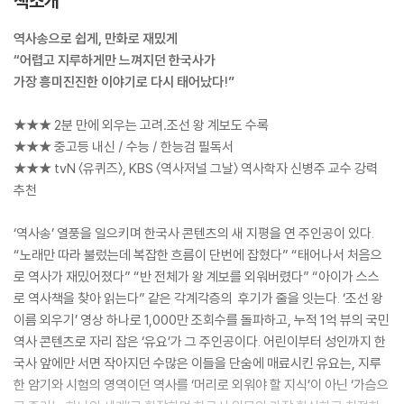
책소개
역사송으로 쉽게, 만화로 재밌게
“어렵고 지루하게만 느껴지던 한국사가
가장 흥미진진한 이야기로 다시 태어났다!”
★★★ 2분 만에 외우는 고려․조선 왕 계보도 수록
★★★ 중고등 내신 / 수능 / 한능검 필독서
★★★ tvN 〈유퀴즈〉, KBS 〈역사저널 그날〉 역사학자 신병주 교수 강력
추천
‘역사송’ 열풍을 일으키며 한국사 콘텐츠의 새 지평을 연 주인공이 있다.
“노래만 따라 불렀는데 복잡한 흐름이 단번에 잡혔다” “태어나서 처음으
로 역사가 재밌어졌다” “반 전체가 왕 계보를 외워버렸다” “아이가 스스
로 역사책을 찾아 읽는다” 같은 각계각층의 후기가 줄을 잇는다. ‘조선 왕
이름 외우기’ 영상 하나로 1,000만 조회수를 돌파하고, 누적 1억 뷰의 국민
역사 콘텐츠로 자리 잡은 ‘유요’가 그 주인공이다. 어린이부터 성인까지 한
국사 앞에만 서면 작아지던 수많은 이들을 단숨에 매료시킨 유요는, 지루
한 암기와 시험의 영역이던 역사를 ‘머리로 외워야 할 지식’이 아닌 ‘가슴으