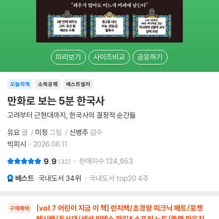
미리보기
사이즈비교
공유하기
오늘의책
소득공제
베스트셀러
만화로 보는 5분 한국사
고려부터 근현대까지, 한국사의 결정적 순간들
유요
글
미정
그림
신병주
감수
빅피시
2026.06.11.
9.9
판매지수
124,953
32
베스트
국내도서
34위
국내도서 top20 4주
[vol.7 어린이 지금 이 책] 런치백/초경량 피크닉 매트/포켓
구매혜택
메시백/독서대/섹션 인덱스 파일&스프링 노트/플랫 파우치