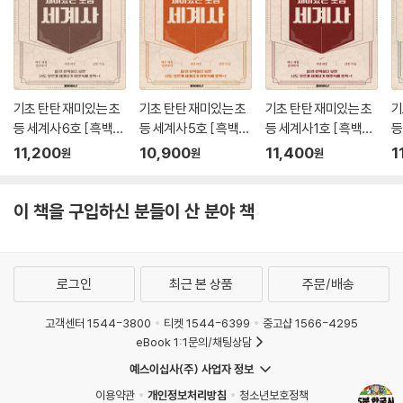
기초 탄탄 재미있는 초
기초 탄탄 재미있는 초
기초 탄탄 재미있는 초
기
등 세계사 6호 [ 흑백판
등 세계사 5호 [ 흑백판
등 세계사 1호 [ 흑백판
등
]
]
]
]
11,200
10,900
11,400
1
원
원
원
이 책을 구입하신 분들이 산 분야 책
로그인
최근 본 상품
주문/배송
고객센터 1544-3800
티켓 1544-6399
중고샵 1566-4295
eBook 1:1문의/채팅상담
예스이십사(주) 사업자 정보
이용약관
개인정보처리방침
청소년보호정책