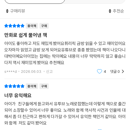
했던 지적 갈증이 완벽히 해소된다.
구매리뷰
추천순
특히 만화는 단순한 삽화가 아니다. 말 한마디로 적군을 돌려세운 서희의
서슬 퍼런 담판, 위화도 회군의 숨 막히는 긴장감, 명량 해전의 압도적 전
종이책
구매
율, 독립운동가들의 뜨거운 결기까지, 우리 역사에서 가장 극적인 순간들
만화로 쉽게 풀어낸 책
을 생생하게 되살려냈다. 학습 측면도 놓치지 않았다. 중고등 내신과 수능,
아이도 좋아하고 저도 재밌게 봤어요휘리릭 금방 읽을 수 있고 재미있어요
한국사능력검정시험에 자주 출제되는 주요 내용을 빈틈없이 녹여내 ‘재밌
오자마자 읽었고 금방 보게 되어요유튜브로 종종 봤었는데 책이 나오다니
게 봤는데 성적까지 수직 상승’하는 마법 같은 경험을 선사한다. 여기에 KB
대박이예요아이있는 집에는 딱이예요 내용이 너무 딱딱하지 않고 좋습니
S 〈역사저널 그날〉, JTBC 〈차이나는 클라스〉, tvN 〈유퀴즈〉로 잘 알려진
다저 역시 재미있게 봤어요 추천해요
역사학자 신병주 교수의 철저한 감수가 더해져, 재미와 학문적 신뢰라는
s****d
2026.06.03.
신고
4
댓글
0
두 마리 토끼를 완벽하게 잡아냈다.
종이책
구매
이제 단순한 지식의 습득을 넘어, 우리 역사의 가장 뜨거웠던 현장 속으로
너무 유익해요
깊숙이 빠져들어보자. 눈과 귀로 즐기다 보면, 어느새 역사는 지루한 공부
가 아닌 가슴 설레는 이야기로 되살아날 것이다.
아이가 친구들에게 듣고와서 유투브 노래로접했는데 이렇게 책으로 출간
되어 소장할수 있어서 너무 좋아요. 노래와 함께 역사적 사건과 인물에 대
해서 좀 더 친근하고 편하게 다가갈 수 있어서 유익한 책인거 같아요. 아이
와 함께 저도 같이 봤어요