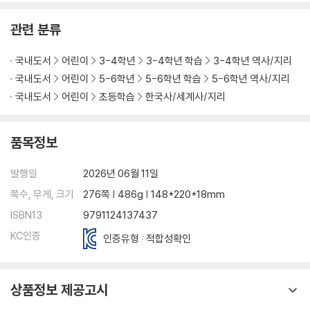
부록1. 고려사가 술술 읽히는 왕 이야기
부록2. 조선사가 술술 읽히는 왕 이야기
관련 분류
국내도서
어린이
3-4학년
3-4학년 학습
3-4학년 역사/지리
국내도서
어린이
5-6학년
5-6학년 학습
5-6학년 역사/지리
국내도서
어린이
초등학습
한국사/세계사/지리
품목정보
발행일
2026년 06월 11일
쪽수, 무게, 크기
276쪽 | 486g | 148*220*18mm
ISBN13
9791124137437
KC인증
인증유형 : 적합성확인
상품정보 제공고시