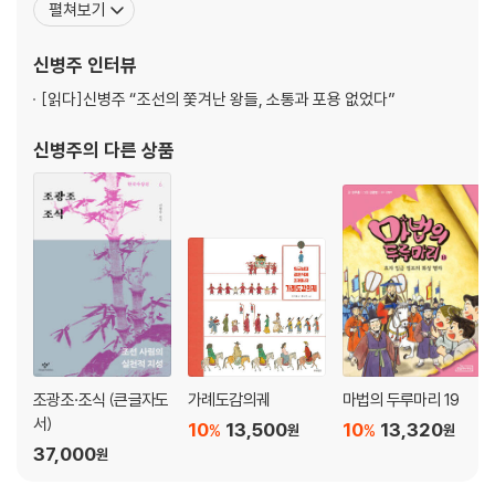
펼쳐보기
계는」, 「신병주의 역사여행」을 진행했으며, JTBC 「차이나는 클라스」
빼앗긴 외교권, 쫓겨난 황제 │ 을사늑약
‘연산군과 광해군’ 편 외 다수, EBS 「클래스 e」 ‘조선 왕을 만나는 시
[스토리 요약] 500년 역사의 막을 내리다
신병주
인터뷰
간’ 시리즈, CJ ENM,
[읽다]
신병주 “조선의 쫓겨난 왕들, 소통과 포용 없었다”
코레아 우라! 대한 만세! │ 하얼빈 의거
[스토리 요약] 자주독립과 평화를 향한 총성
신병주
의 다른 상품
사흘 만에 빼앗긴 서울 │ 6·25 전쟁
[스토리 요약] 2개 국가로 완전히 갈라진 한민족
불가능에 도전한 맥아더의 결단 │ 인천상륙작전
[스토리 요약] 인류 역사상 최고의 군사 작전
가장 위대한 후퇴 │ 흥남 철수
[스토리 요약] 10만 명을 구한 크리스마스의 기적
조광조·조식 (큰글자도
가례도감의궤
마법의 두루마리 19
서)
10
13,500
10
13,320
봄을 앗아간 쿠데타의 밤 │ 12·12 군사 반란
%
%
원
원
37,000
[스토리 요약] 하룻밤 사이에 바뀐 권력
원