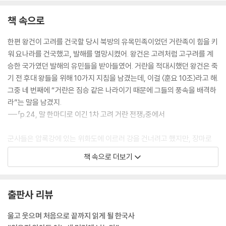
책 속으로
한편 왕건이 고려를 건국할 당시 북방의 유목민족이었던 거란족이 힘을 키
워 요나라를 건국했고, 발해를 멸망시켰어. 왕건은 고려처럼 고구려를 계
승한 국가였던 발해의 유민들을 받아들였어. 거란을 적대시했던 왕건은 죽
기 전 후대 왕들을 위해 10가지 지침을 남겼는데, 이걸 〈훈요 10조〉라고 해.
그중 네 번째에 “거란은 짐승 같은 나라이기 때문에 그들의 풍속을 배격하
라”는 말을 남겼지.
---「p.24, 말 한마디로 이긴 1차 고려 거란 전쟁」중에서
군사들은 압록강에 있는 위화도에 이르러 강을 건너려고 했지만, 장마로
강물이 불어나 수백 명이 익사하고 군사들은 오도 가도 못 한 채 사기가 땅
책 속으로 더보기
에 떨어졌어. 이성계는 회군을 요청하는 편지를 조정에 보냈지만 거절당했
지. 그는 깊은 고민에 빠졌어.
‘억지로 강을 건너 진군한다면 살아 돌아가긴 힘들 것이다. 그렇다고 이대
출판사 리뷰
로 군사를 돌리면 역적이 되고 마니, 이 일을 어찌해야 한단 말인가….’
---「p.70, 새로운 왕조를 연 발걸음」중에서
울고 웃으며 처음으로 끝까지 읽게 될 한국사