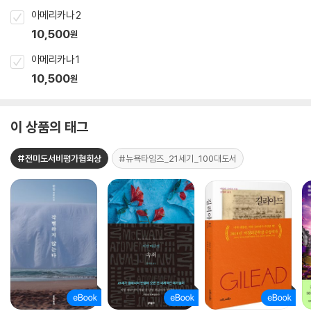
아메리카나 2
10,500
원
아메리카나 1
10,500
원
이 상품의 태그
#전미도서비평가협회상
#뉴욕타임즈_21세기_100대도서