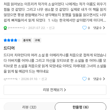
처음 읽어보는 아프리카 작가의 소설이었다. 나에게는 작가 이름도 외우기
힘들 것 같았다. 그리고 너무 생소할 것 같았다. 실제로 내가 이 책을 읽지
않았으면 평생 경험해보거나 생각해보지 못했을 일들을 읽으면서도 너무
쉽게 빠져들어서 읽게 되었다. 1. 나는 한국에서만 살아왔기에 미디어나
글자로는 꽤 접해봤지만 피부로 인종차별을 느낀적은 없다. 더욱이 미국
t********3
2021.07.22.
신고
0
댓글
0
인 흑인과 비
종이책
구매
드디어
드디어 치마만다의 여러 소설 중 아메리카나를 처음으로 접하게 되었습니
다 아버지를 어머니를 그리고 자신을 모티브로 한 소설들 중 어머니를 모
티브로 한 소설을 처음으로 읽게 되었네요 아마도 차례대로 그녀의 소설들
을 읽게 될 예감이 드는 책이네요
q******k
2026.01.10.
신고
0
댓글
0
리뷰 전체보기
리뷰
32
한줄평
6