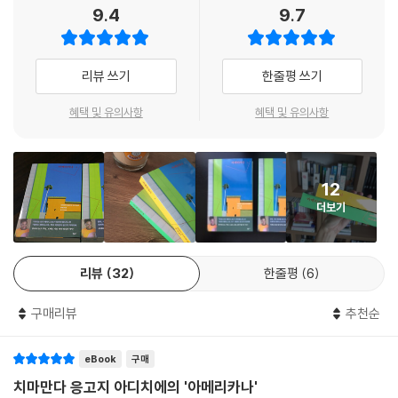
9.4
9.7
리뷰 쓰기
한줄평 쓰기
혜택 및 유의사항
혜택 및 유의사항
12
더보기
리뷰
32
한줄평
6
구매리뷰
추천순
eBook
구매
치마만다 응고지 아디치에의 '아메리카나'