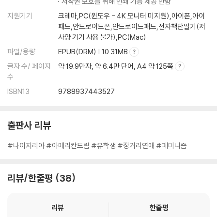
저작권 보호를 위해 인쇄 기능 제공 안함
지원기기
크레마,PC(윈도우 - 4K 모니터 미지원),아이폰,아이
패드,안드로이드폰,안드로이드패드,전자책단말기(저
사양 기기 사용 불가),PC(Mac)
파일/용량
EPUB(DRM) | 10.31MB
글자 수/ 페이지
약 19.9만자, 약 6.4만 단어, A4 약 125쪽
수
ISBN13
9788937443527
출판사 리뷰
#나이지리아 #아메리칸드림 #유학생 #장거리연애 #페미니즘
리뷰/한줄평
38
리뷰
한줄평