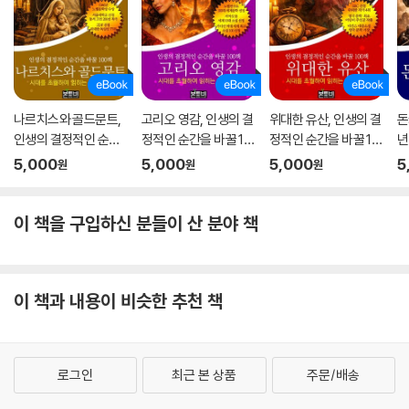
나르치스와 골드문트,
고리오 영감, 인생의 결
위대한 유산, 인생의 결
돈
인생의 결정적인 순간
정적인 순간을 바꿀 10
정적인 순간을 바꿀 10
년
을 바꿀 100책
0책
0책
순
5,000
5,000
5,000
5
원
원
원
이 책을 구입하신 분들이 산 분야 책
이 책과 내용이 비슷한 추천 책
로그인
최근 본 상품
주문/배송