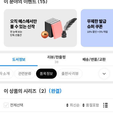
이 분야의 이벤트
15
리뷰/한줄평
도서정보
배송/반품/교환
38
자 소개
관련분류
품목정보
출판사 리뷰
이 상품의 시리즈
2
완결
전체선택
최신순
품절포함