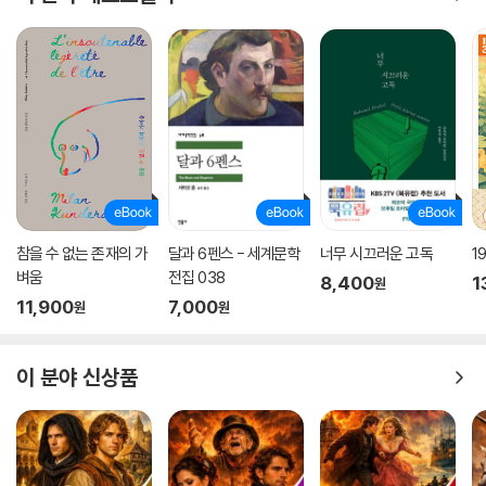
참을 수 없는 존재의 가
달과 6펜스 - 세계문학
너무 시끄러운 고독
1
벼움
전집 038
8,400
1
원
11,900
7,000
원
원
이 분야 신상품