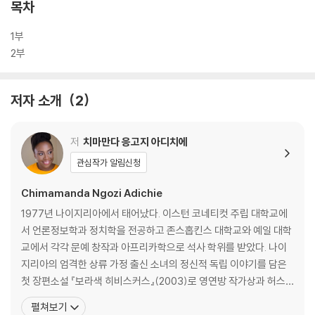
목차
1부
2부
저자 소개
2
저
치마만다 응고지 아디치에
관심작가 알림신청
Chimamanda Ngozi Adichie
1977년 나이지리아에서 태어났다. 이스턴 코네티컷 주립 대학교에
서 언론정보학과 정치학을 전공하고 존스홉킨스 대학교와 예일 대학
교에서 각각 문예 창작과 아프리카학으로 석사 학위를 받았다. 나이
지리아의 엄격한 상류 가정 출신 소녀의 정신적 독립 이야기를 담은
첫 장편소설 『보라색 히비스커스』(2003)로 영연방 작가상과 허스
턴 라이트 기념상을 수상하며 문단에 데뷔했다. 나이지리아 현대사를
펼쳐보기
조명하면서 그곳의 삶을 감동적으로 그려 낸 두 번째 장편 소설 『절반