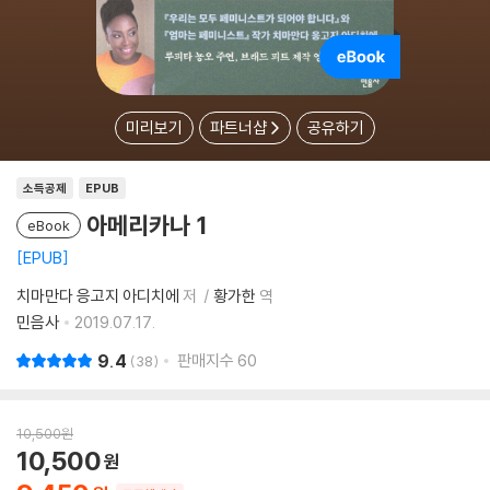
미리보기
파트너샵
공유하기
소득공제
EPUB
아메리카나 1
eBook
EPUB
치마만다 응고지 아디치에
저
황가한
역
민음사
2019.07.17.
9.4
판매지수
60
38
10,500
원
10,500