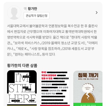
역
황가한
관심작가 알림신청
서울대학교에서 불어불문학과 언론정보학을 복수전공 한 후 출판사
에서 편집자로 근무했으며 이화여자대학교 통역번역대학원에서 한
영번역학으로 석사학위를 받았다. 옮긴 책으로 『현대적 사랑의 박물
관』, 『보라색 히비스커스』(2019 올해의 청소년 교양 도서), 『아메리
카나』, 『제로 K』, 『사랑 항목을 참조하라』(2018 세종도서 교양 부
문), 『엄마는 페미니스트』 등이 있다.
황가한
의 다른 상품