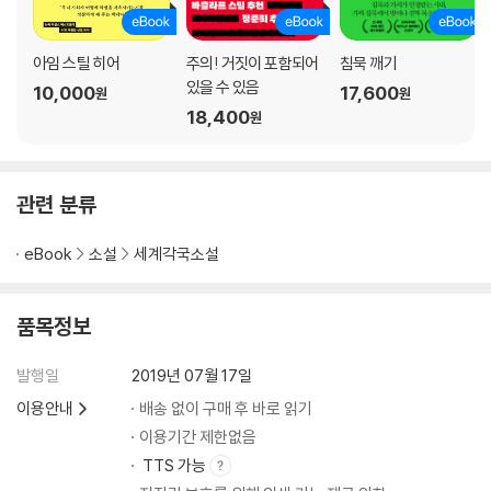
아임 스틸 히어
주의! 거짓이 포함되어
침묵 깨기
있을 수 있음
10,000
17,600
원
원
18,400
원
관련 분류
eBook
소설
세계각국소설
품목정보
발행일
2019년 07월 17일
이용안내
배송 없이 구매 후 바로 읽기
이용기간 제한없음
TTS 가능