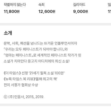
작별하지 않는다
속죄
길리아드
밀
11,800
12,600
9,000
1
원
원
원
소개
문학, 사회, 패션을 넘나드는 뜨거운 인플루언서이자
『우리는 모두 페미니스트가 되어야 합니다』와
『엄마는 페미니스트』로 세계적인 페미니스트 작가가 된
소설가 치마만다 응고지 아디치에의 최신 소설!
《더 타임스》 선정 ‘21세기 필독 소설 100권’
《뉴욕 타임스 북 리뷰》‘올해 최고의 책’
전미 서평가 협회상 수상
ⓒ (주)민음사, 2015, 2019.