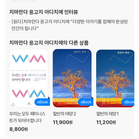
의 태양』(2006)으로 오렌지 소설상(現 여성 작가 소설상)과 10년
치마만다 응고지 아디치에
인터뷰
간의 오렌지 소설상 수상작 중 최고의 작품에 수여하는 ‘최
[읽다]
치마만다 응고지 아디치에 “다양한 이야기를 접해야 완성된
인간이 됩니다”
치마만다 응고지 아디치에
의 다른 상품
우리는 모두 페미니스
절반의 태양 2
절반의 태양 1
트가 되어야 합니다
11,900
11,200
원
원
8,800
원