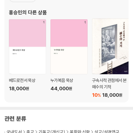
의하고 있다. 그는 성경을 어떻게 바르게 해석할 것인가에 대해 오랜
시간 고민해 왔으며, 그리스도
홍승민
의 다른 상품
베드로전서 묵상
누가복음 묵상
구속사적 관점에서 본
예수의 기적
18,000
44,000
원
원
10
18,000
%
원
관련 분류
국내도서
종교
기독교(개신교)
목회와 신학
설교/성경연구