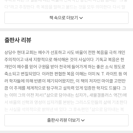
다”라고 주장한다. 즉 복음을 말하고 붙드는 것을 모두 의미한다. 다시 말
하면 이것은 신실하고 창의적인 말과 행동으로 복음을 구현하는 것이다.
책 속으로 더보기
---「1장 바울과 하나님의 선교」 중에서
바울은 그의 서신 전반에 걸쳐 메시아 예수의 순종과 충성심을 강조한다.
출판사 리뷰
다른 학자들과 내가 주장했듯이 바울은 칭의의 기초가 그 무엇보다 인간의
믿음 혹은 신실함에 있기보다는 피스티스 크리스투(pistis Christou)
상당수 현대 교회는 예수가 선포하고 사도 바울이 전한 복음을 극히 개인
-“그리스도의 믿음”-라는 그리스어 구문에 의해 표현된 대로 메시아의 신
주의적이고 내세 지향적으로 해석해온 것이 사실이다. 기독교 복음은 한
실하심에 있다고 믿는다. 비록 이 해석에 반론을 제기하는 일부 학자가 여
개인이 예수를 믿어 구원을 받아 천국에 들어가게 하는 좋은 소식 정도로
전히 남아 있지만, 이 해석은 상당한 지지를 얻었고, 지금도 지속적으로 지
축소되고 변질되었다. 이러한 편협한 복음 이해는 이미 N. T. 라이트 등 여
지를 받고 있다. 바울에게 있어 메시아의 신실하심은 그의 인성과 신성(후
러 학자들에 의해 반론이 제기되어왔지만, 이 책의 저자인 마이클 고먼만
대의 신학적 범주를 사용하여)이 서로 교차하는 지점이다. 한편으로는 로
큼 이 주제를 체계적으로 탐구하고 설득력 있게 입증한 학자도 드물다. 그
마서 3장을 주해하면서 N. T. 라이트가 언급했듯이 “메시아의 신실하심은
는 이미 그의 이전 저서(『삶으로 담아내는 십자가』 새물결플러스 역간)에
하나님의 언약적 신실하심의 살아 있는 체현이다.” 다른 한편으로 우리는
서 바울의 신학과 영성이 십자가를 본받는 그리스도인들의 삶에 기초한다
그의 신실하심이 하나님과 올바른 관계를 맺어야 하는 이스라엘과 인류의
는 사실을 석의적으로 밝혀낸 바 있다. 그 후속편인 『삶으로 담아내는 복
소명의 살아 있는 체현이라고도 말할 수 있다. 데살로니가전서는 바로 이
음』은 사도 바울의 주요 서신을 차례대로 하나님의 선교의 관점에서 읽어
출판사 리뷰 더보기
후자의 측면을 강조하고 있다.
낸다. 본서의 핵심 주장은 분명하다. 1세기에 초기 기독교가 출현할 때부터
---「3장 믿음, 사랑, 소망의 복음 구현하기: 데살로니가전서」 중에서
사도 바울은 자신의 편지를 받는 각처의 여러 교회들이 단순히 정의, 화해,