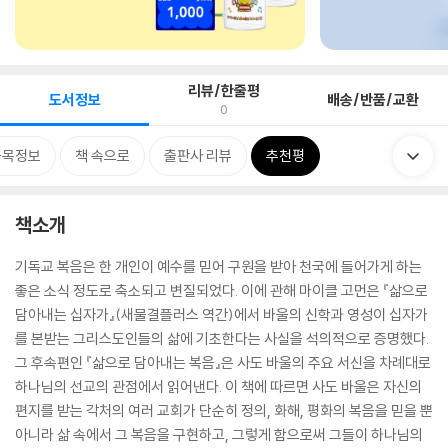
리뷰/한줄평
도서정보
배송/반품/교환
0
품목정보
책 속으로
출판사 리뷰
추천평
책소개
기독교 복음은 한 개인이 예수를 믿어 구원을 받아 천국에 들어가게 하는
좋은 소식 정도로 축소되고 변질되었다. 이에 관해 마이클 고먼은 『삶으로
담아내는 십자가』(새물결플러스 역간)에서 바울의 신학과 영성이 십자가
를 본받는 그리스도인들의 삶에 기초한다는 사실을 석의적으로 증명했다.
그 후속편인 『삶으로 담아내는 복음』은 사도 바울의 주요 서신을 차례대로
하나님의 선교의 관점에서 읽어낸다. 이 책에 따르면 사도 바울은 자신의
편지를 받는 각처의 여러 교회가 단순히 정의, 화해, 평화의 복음을 믿을 뿐
아니라 삶 속에서 그 복음을 구현하고, 그렇게 함으로써 그들이 하나님의