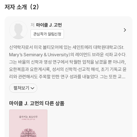
참고문헌
저자 소개
2
성구 색인
저
마이클 J. 고먼
관심작가 알림신청
신약학자로서 미국 볼티모어에 있는 세인트메리 대학원대학교(St.
Mary’s Seminary & University)의 레이먼드 브라운 석좌 교수다.
그는 바울의 신학과 영성 연구에서 탁월한 업적을 남겼을 뿐 아니라,
요한복음과 요한계시록, 성서의 신학적·선교적 해석, 초기 기독교 윤
리와 관련해서도 주목할 만한 연구 성과를 내놓았다. 그는 또한 교회
와 문화에 지대한 관심을 가지고 학문을 넘어선 실천적 영성을 추구
펼쳐보기
하며 참된 신앙의 길을 모색하는 선구자의 길을 걷고 있다. 1994년
부터 2012년까지 학교 부속 교회일치신학연구소 소장을 역임했고,
마이클 J. 고먼
의 다른 상품
그리스와 터키 지역에 있는 신약성서