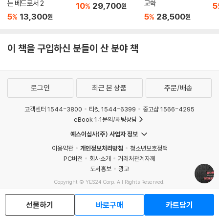
- 딘 플레밍 (『온전한 하나님의 선교의 회복』 저자)
는 베드로서 2
교학
장의 로마서 해설에서 나타난다. 여기서 새로운 것은 참여, 구체적으로 하
10
29,700
5
%
원
나님의 의(또는 정의)와 영광에 참여하는 것이 강하게 강조된다는 것이다.
5
13,300
5
28,500
%
%
원
원
고먼의 바울 읽기는 교회 공동체의 실제적인 관심사와 질문들에 공감할 뿐
또 한 가지 새로운 것-하지만 얼핏 보면 누군가에게는 낯선 것일 수도 있는
만 아니라 신약학자들의 기존 패러다임에 도전한다. 오늘날 바울연구를 주
것-은 테오시스라는 용어다.
이 책을 구입하신 분들이 산 분야 책
도하는 바울학자들 가운데 한 명인 고먼은 복음 자체가 지니고 있는 선교
---「8장 하나님의 정의/의와 영광의 복음 구현하기: 로마서에 나타난
적 관심에 깊이 공감할 수 있는 방식으로 글을 전개해나간다.
선교적 테오시스」 중에서
- 크리스 틸링 (『바울의 신적 기독론』 저자)
로그인
최근 본 상품
주문/배송
고객센터 1544-3800
티켓 1544-6399
중고샵 1566-4295
eBook 1:1문의/채팅상담
예스이십사(주) 사업자 정보
이용약관
개인정보처리방침
청소년보호정책
PC버전
회사소개
거래처관계자께
도서홍보
광고
Copyright © YES24 Corp. All Rights Reserved.
MATOM2
선물하기
바로구매
카트담기