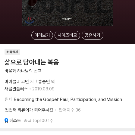
미리보기
사이즈비교
공유하기
소득공제
삶으로 담아내는 복음
바울과 하나님의 선교
마이클 J. 고먼
저
홍승민
역
새물결플러스
2019.08.09.
원제
Becoming the Gospel: Paul, Participation, and Mission
첫번째 리뷰어가 되어주세요
판매지수
36
베스트
종교 top100 1주