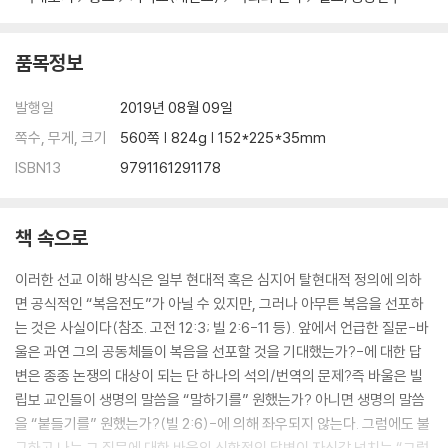
품목정보
발행일
2019년 08월 09일
쪽수, 무게, 크기
560쪽 | 824g | 152*225*35mm
ISBN13
9791161291178
책 속으로
이러한 선교 이해 방식은 일부 현대적 혹은 심지어 탈현대적 정의에 의하
면 공식적인 “복음전도”가 아닐 수 있지만, 그러나 아무튼 복음을 선포하
는 것은 사실이다(참조. 고전 12:3; 빌 2:6-11 등). 앞에서 언급한 질문-바
울은 과연 그의 공동체들이 복음을 선포할 것을 기대했는가?-에 대한 답
변은 종종 논쟁의 대상이 되는 단 하나의 석의/번역의 문제?즉 바울은 빌
립보 교인들이 생명의 말씀을 “말하기를” 원했는가? 아니면 생명의 말씀
을 “붙들기를” 원했는가?(빌 2:6)-에 의해 좌우되지 않는다. 그럼에도 불
구하고 나는 그 질문에 대한 바울의 신학적인 답변이 자신감 넘치는 “그렇