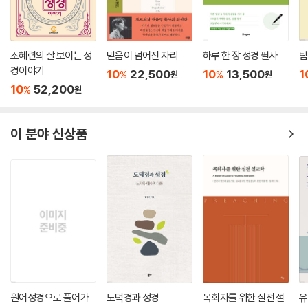
나님의 은혜로우신 행위로 인해 고린도 교인들은 씻음을 받았거나 세례를
한국교회는 바울 서신을 구약이나 복음서와 달리 신앙생활에 관한 사적이
받고 용서함을 받았으며(“씻음”은 이미 변화를 암시한다), 거룩함을 받았
며 교훈적인 내용으로 편협하게 해석하는 경향이 있다. 이런 편견을 본서
거나 또는 구별되었고, 정의로운 자들의 공동체로 편입되었다는 의미에서
조혜련의 잘 보이는 성
믿음이 넘어진 자리
하루 한 장 성경 필사
팀
는 완전히 뒤집고 바울 서신을 새로운 차원에서 읽고 적용할 수 있는 근거
의롭다 함을 받았다(그리고 이로써 의로워졌다)-또는 더 낫게 말하자면
경이야기
10
22,500
10
13,500
1
%
%
를 제시한다. 저자가 세계성서학회와 선교적 교회 운동(GOCN)에 함께
원
원
정의로운 자들의 가족으로 편입되었다. 따라서 이 구절에 나타난 여러 “di
10
52,200
%
원
참여하면서 얻은 통찰은 한국교회에도 현재 연구와 실천이 활발하게 진행
kaio-” 용어 간의 언어학적 연관성은 바울의 구원론의 기초이지만 해석자
되고 있는 선교적 운동에 대한 든든한 지원이 될 것이다.
들이 종종 간과하는 근본적인 신학적 신념을 나타낸다. 즉 칭의란 불의한
- 한국일 (장로회신학대학교 선교학 교수)
자/의롭다 함을 받지 못한 자의 영역에서 정의로운 자/의롭다 함을 받은
이 분야 신상품
자의 영역으로의 전환을 의미하며, 이는 동시에 정의롭지 못한 사람에서
정의로운 사람으로의 변화, 회심을 의미하며, 이로써 불의를 행하는 것에
마이클 고먼은 또 하나의 탁월하고 획기적인 석의적 연구서를 써냈다. 이
서 기독론적인 형태의 정의를 행하는 것으로의 전환을 의미한다.
중요한 책은 바울 학자들과 선교학자들, 그리고 사역자들 모두에게 널리
---「7장 하나님의 정의 구현하기: 고린도전후서」 중에서
읽혀야 할 책이며, 이 책을 읽는 독자들은 많은 것을 얻게 될 것이다.
- 마이클 배럼 (『바울에 나타난 선교 및 도덕적 성찰』 저자)
나는 본장의 로마서 접근방법이 많은 이들에게 그들이 이전에 미처 경험하
지 못한 것이 될 수 있다고 생각한다. 바울의 가장 중요한 편지와 연관된 전
이 책은 선교적 해석학에 관한 저서 가운데 역작이다. 명쾌한 주석과 신선
형적인 주제-칭의, 하나님의 의, 유대인과 이방인, 믿음의 순종-는 여기서
한 신학적 통찰력을 가지고 고먼은 하나님의 선교에 대한 바울의 풍성하고
다시 등장하지만, 사실은 새로운 관용어로 나타난다. 평화(5장을 보라)와
총체적인 이해를 파헤친다.
부활/불멸과 같이 로마서에서 덜 주목을 받았던 다른 중요한 주제들도 본
원어성경으로 풀어가
도덕경과 성경
목회자를 위한 실전 설
유