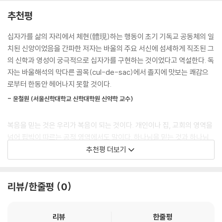
평화의 복음을 믿을 뿐 아니라 삶 속에서 그 복음을 구현하고, 그렇게 함으
추천평
빌립보서 2:6-11은 놀랍게도 근본적으로 선교적인 텍스트다. 여기서 선교
로써 그들이 하나님의 선교에 직접 참여하기를 원했다는 것이다. 일반적으
적이라 함은, 바울의 마스터 스토리인 이 시가, 반대에도 불구하고, 바울이
로 이러한 성격의 책들은 석의가 탄탄하면 선교 현장의 이해가 부족하고,
십자가를 삶의 자리에서 체현(體現)하는 행동이 초기 기독교 공동체의 일
빌립보 교인들이 선포하고 삶으로 구현하고, 이로써 전하고 변증하기를 원
선교 현장의 목소리가 많이 반영되면 석의적 근거가 빈약한 경우가 허다하
치된 신앙이었음을 간파한 저자는 바울의 주요 서신에 섬세하게 직조된 그
했던 복음을 요약해준다는 것을 의미한다. 그들과 우리가 선포하고 실천하
다. 하지만 본서에서는 정밀하고 탄탄한 바울신학과 해석학, 그리고 선교
의 신학과 영성이 궁극적으로 십자가를 구현하는 것이었다고 역설한다. 독
도록 부르심을 받은 것은 자신을 내어주고 생명을 주신 하나님의 아들이자
학이 서로 만나 정말로 커다란 시너지 효과를 낸다. 고먼은 그리스도의 십
자는 바울해석의 막다른 골목(cul-de-sac)에서 졸지에 맛보는 쾌감으
주권을 지닌 주님이신, 십자가에 달리신 예수에 관한 바울의 내러티브다.
자가는 선교적이며, 의롭게 하고, 정의를 실현하시는(justice-making)
로부터 한동안 헤어나지 못할 것이다.
---「4장 그리스도의 이야기를 구현하고 전하기: 빌립보서」 중에서
하나님을 드러낼뿐더러 선교적이며, 의롭게 되고, 정의를 실천하는(justi
- 윤철원 (서울신학대학교 신학대학원 신약학 교수)
ce-making) 사람들을 창조한다고 역설한다. 우리는 더 이상 칭의의 의
그렇다면 팍스 로마나는 위협과 지배에 의한 번영과 평화와 안전을 의미했
미를 축소하여 바울을 오해해서는 안 된다. 이제는 한국교회도 이 책을 읽
다. 왜냐하면 로마인들은 이것이 로마가 세계를-정치적으로, 군사적으로,
복음을 믿는 것은 우리가 복음이 되는 것이다. 개인이나 집, 교회의 영역을
고 복음을 올바로 이해하고, 그 복음을 올바르게 실천하고 구현해야 할 때
경제적으로-다스린다는 신들의 뜻이며, 오직 신이 허락한 권세로서 로마
넘어 핍박이 따르는 공적 영역에서도 말이다. 하나님을 믿는 것과 하나님
다.
가 어떤 수단을 동원해서라도 이 평화와 안전을 얻을 수 있다고 믿었다. 로
을 향해 신실하게 사는 것은 구분될 수 없다. 마이클 고먼의 이 상식적인 주
추천평 더보기
마의 평화는 로마 신들의 평화(pax deorum)였다. 진정 로마는 평화(Pa
장들은, 그간 우리가 얼마나 상식이 없었는가를 자세하게 알려준다. 이 책
x)를 신(Deity)으로 만들었다(Iustitia, 정의와 Fides, 믿음이 그랬듯
의 장들은 연속적인 성경 강해나 설교를 위해 친절하게 구성되어 있다.
이). 로마가 지배를 통한 평화라는 신적 사명을 가졌다고 믿었을 수는 있지
리뷰/한줄평
0
- 이민규 (한국성서대학교 신약학 교수)
만, 우리가 방금 살펴보았듯이 바울은 원수 사랑을 통해 화해와 인류의 번
영을 이루시는 이스라엘의 하나님의 평화를 알고 있었고, 또 이를 선포했
이 책은 바울의 주요 서신들을 선교적 해석학의 틀 속에서 재조명하되, 각
리뷰
한줄평
다.