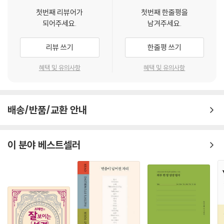
각의 서신이 강조하는 핵심 주제에 초점을 맞춰 십자가의 복음이 무엇보다
---「5장 평화의 복음 구현하기(I): 개요」 중에서
첫번째 리뷰어가
첫번째 한줄평을
하나님의 선교를 구현하고, 이에 전방위적으로 참여해야 할 것을 역설한
되어주세요.
남겨주세요.
다. 바울신학과 선교학의 긴밀한 학제적 대화의 진풍경을 담아낸 이런 책
이와 동시에 우리는 평화를 증언하는 교회의 참여적 성격을 발견한다. 2장
들이 많이 나올 때 바울 서신에 대한 해석은 균형을 잡아가며, 그 본래적인
에서 바울은 이사야 52:7의 평화 선포자를 그리스도로 해석했지만, 이제
리뷰 쓰기
한줄평 쓰기
취지와 배경이 좀 더 종합적으로 이해될 수 있을 것이다. 이 책은 이러한 절
그는 그 이미지를 교회에 적용한다. 이것은 무슨 의미일까? 근본적으로 이
박한 실천적 요청과 실험의 연장선상에서 기획된 적실한 도전으로 평가된
것은 이제 교회가 그리스도 안에서 시작된 하나님의 사역에 동참한다는 것
혜택 및 유의사항
혜택 및 유의사항
다.
이다. 교회는 이제 말과 행동으로 “우리의 평화이신” 그분을 신실하게 증
- 차정식 (한일장신대학교 신학과 교수, 한국신약학회 회장)
언함으로써 평화의 좋은 소식을 지속적으로 선포하는 것이다. 이사야서를
기독론적으로 읽는 바울의 독법은 그리스도에 대한 초점을 잃지 않으면서
배송/반품/교환 안내
도 선교적 독법으로 탈바꿈했다. 다시 말하면 교회는 하나님의 평화 사역
본서에서 저자는 예수 그리스도의 십자가로 수렴되는 하나님의 선교의 총
에 참여할 특권과 책임을 갖고 있지만, 또한 동시에 이 과제를 그리스도를
체적 내러티브들에 대한 깊은 통찰을 통해 오늘날 분열되고 깨어진 사회문
본받고 그리스도에게 초점을 맞춘, 전적으로 기독론적인 방식으로 수행하
화 가운데 살아가는 그리스도인들에게 하나님의 선교에 참여함으로써 하
이 분야 베스트셀러
도록 부르심을 받았다.
나님의 형상과 그리스도의 성품을 회복하라는 중대한 교훈과 도전을 제시
---「6장 평화의 복음 구현하기(II): 에베소서」 중에서
한다. 본서는 삼위일체 하나님에 의해 공적 광장으로 보냄 받은 화해의 사
신으로서 교회 공동체, 즉 하나님의 선교를 말로 선포하고 변증하며, 몸의
이 본문에서 “dikaio-” 단어들의 기발하지만 진지한 언어유희는 11절에
행위로 구현하고 성육신적으로 참여하기(신성화) 원하는 모든 그리스도
서 전통적으로 “너희가 의롭다 함을 받았다”로 번역되는 edikaiothete
인들이 반드시 숙독해야 할 탁월한 책이다.
가 사용되면서 절정에 이른다. 문맥을 보면 바울은 여기서 면죄 선언 혹은
- 최형근 (서울신학대학교 선교학 교수)
언약 멤버십 선언 이상의 의미를 포함시키고 있음을 확실히 알 수 있다. 하