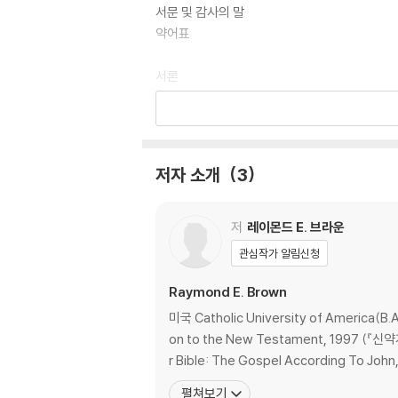
서문 및 감사의 말
약어표
서론
§1. 본서의 관점
§2. 수난 내러티브와 관련된 복음서의 일반적인
§3. 일반적 참고문헌
저자 소개
3
주석
|제1막| 기드론 시내 건너편 감람 산의 겟세마네에서 예
저
레이몬드 E. 브라운
관심작가 알림신청
1장: 예수님이 그 장소로 가서 그곳에서 기도하다(막 14
§4. 섹션별 참고문헌
Raymond E. Brown
§5. 전환적 에피소드: 예수님이 제자들과 감람 
미국 Catholic University of America(B.A.,
(막 14:26-31; 마 26:30-35; 눅 22:39; 요 18:
on to the New Testament, 1997 (『신약개론』, 서울: CLC, 2003) An Introduction to the Gospe
§6. 겟세마네에서의 기도, 제1부: 겟세마네에 
r Bible: The Gospel According To J
(막 14:32-34; 마 26:36-38; 눅 22:40; 요 18
펼쳐보기
§7. 겟세마네에서의 기도, 제2부: 예수님이 