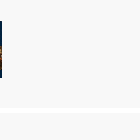
을 더하다
자들에게 첫 번째 돌아오다
제자들에게 두 번째
42-46)
모두를 다루는 분석
56; 눅 22:47-53; 요 18:2-11)
 요 18:2-8a)
요 18:8b-11)
망
는 분석