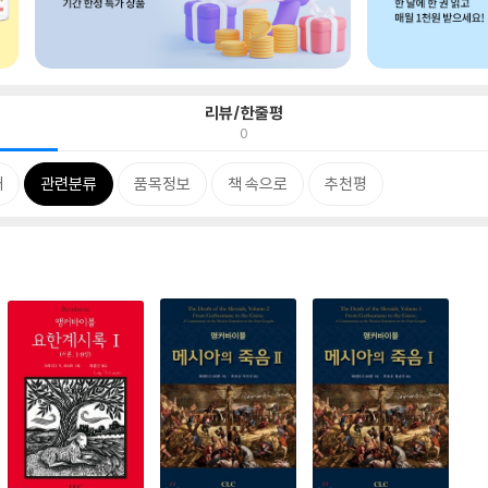
리뷰/한줄평
0
개
관련분류
품목정보
책 속으로
추천평