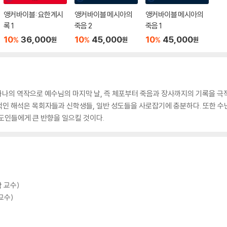
앵커바이블: 요한계시
앵커바이블 메시아의
앵커바이블 메시아의
록 1
죽음 2
죽음 1
10
36,000
10
45,000
10
45,000
%
%
%
원
원
원
나의 역작으로 예수님의 마지막 날, 즉 체포부터 죽음과 장사까지의 기록을 극적(
적인 해석은 목회자들과 신학생들, 일반 성도들을 사로잡기에 충분하다. 또한 수
도인들에게 큰 반향을 일으킬 것이다.
 교수)
교수)