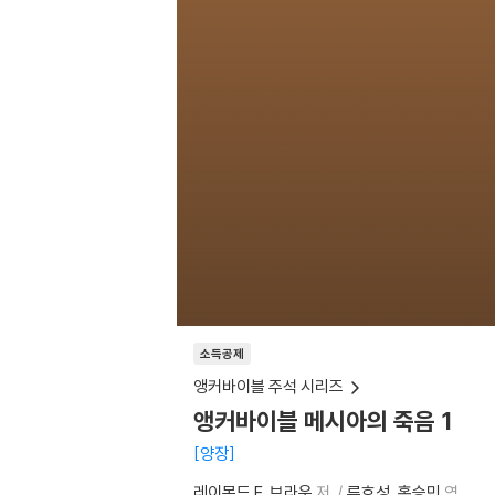
소득공제
앵커바이블 주석 시리즈
앵커바이블 메시아의 죽음 1
양장
레이몬드 E. 브라운
저
류호성
홍승민
역