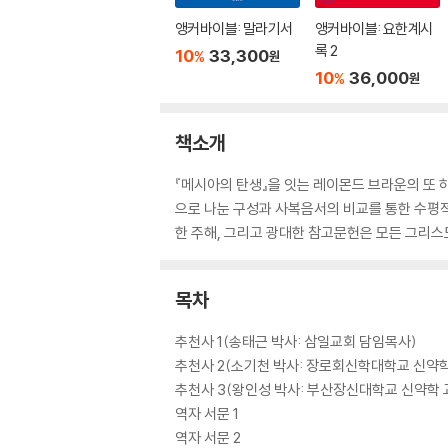
앵커바이블: 말라기서
앵커바이블: 요한계시
록 2
10
33,300
%
원
10
36,000
%
원
책소개
『메시아의 탄생』을 잇는 레이몬드 브라운의 또 하
으로 나눈 구성과 사복음서의 비교를 통한 수평
한 주해, 그리고 광대한 참고문헌은 모든 그리스
목차
추천사 1(송태근 박사: 삼일교회 담임목사)
추천사 2(소기천 박사: 장로회신학대학교 신약학
추천사 3(왕인성 박사: 부산장신대학교 신약학 
역자 서문 1
역자 서문 2