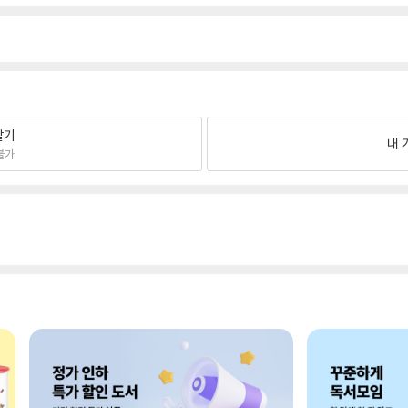
팔기
내 
불가