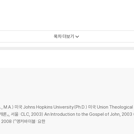
목차 더보기
 이슈들
수님이 기도하고 체포되다(막 14:26-52; 마 26:30-56; 눅 22:39-53; 요
:26-42; 마 26:30-46; 눅 22:39-46; 요 18:1)
산으로 가다
 M.A.) 미국 Johns Hopkins University(Ph.D.) 미국 Union Theological Semina
1a)
l of John, 2003 (『요한복음 개론』, 서울: CLC, 2010) Ancho
도착함 그리고 준비들
ohn, 2008 (『앵커바이블: 요한
:1b)
아버지에게 기도하다