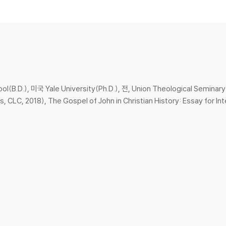
다
다
되다
 밝혀야 한다
ool(B.D.), 미국 Yale University(Ph.D.), 전, Union Theological
 CLC, 2018), The Gospel of John in Christian History: Essay for In
림