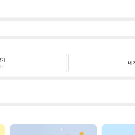
팔기
내 
불가