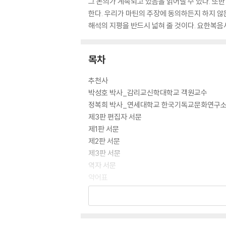
그 논의가 계속되고 있음을 읽어낼 수 있다. 또
한다. 우리가 마틴의 주장에 동의하든지 하지 않
해석의 지평을 반드시 넓혀 줄 것이다. 요한복음
목차
추천사
박성호 박사_감리교신학대학교 객원교수
정복희 박사_연세대학교 한국기독교문화연구소
제3판 편집자 서문
제1판 서문
제2판 서문
제3판 서문
역자 서문
약어표
특별 기고 1 요한복음 이해에 대한 J. 루이스 마
특별 기고 2 마틴의 『요한복음의 역사와 신학』 
서론