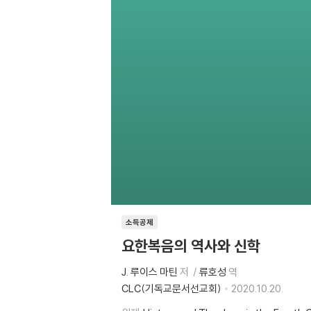
소득공제
요한복음의 역사와 신학
J. 루이스 마틴
저
류호성
역
CLC(기독교문서선교회)
2020.10.20.