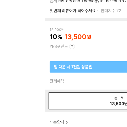
원제
History and Theology in the Fourth 
첫번째 리뷰어가 되어주세요
판매지수
72
15,000
원
10
13,500
YES포인트
앱 다운 시 1천원 상품권
결제혜택
종이책
13,500
배송안내