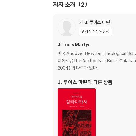
저자 소개
2
제1부 회당과 교회의 드라마: 분리의 벽을 세우
제1장 나면서 맹인인 거지가 눈을 뜨다
제2장 맹인이 회당에서 쫓겨나자 교회로 들어간
저
J. 루이스 마틴
관심작가 알림신청
제2부 분리의 벽이 세워진 이후: 드라마는 계속
제3장 비공개적인 유대 기독교인들은 정체성을
J. Louis Martyn
제4장 그는 산헤드린에 체포되어 재판받는다
미국 Andover Newton Theological Sch
제5장 그러나 대화는 계속된다
디아서』(The Anchor Yale Bible: Galatians,
2004) 외 다수가 있다.
제3부 대화를 위한 중요한 신학적 용어들
제6장 모세와 같은 선지자-메시아에 대해 기다
J. 루이스 마틴
의 다른 상품
제7장 인자 앞에서
부록 요한 공동체의 역사 개관 -그 기원과 생애-
주제 색인