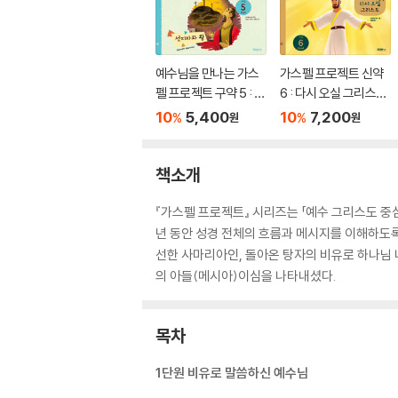
예수님을 만나는 가스
가스펠 프로젝트 신약
펠 프로젝트 구약 5 : 선
6 : 다시 오실 그리스도
지자와 왕
(영유아부)
10
5,400
10
7,200
%
%
원
원
책소개
『가스펠 프로젝트』 시리즈는 「예수 그리스도 중
년 동안 성경 전체의 흐름과 메시지를 이해하도록
선한 사마리아인, 돌아온 탕자의 비유로 하나님 
의 아들(메시아)이심을 나타내셨다.
목차
1단원 비유로 말씀하신 예수님