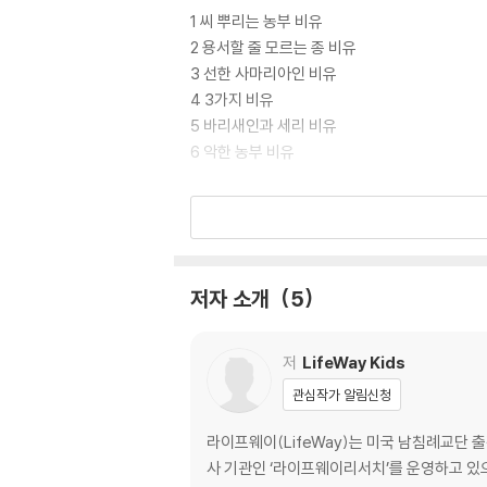
1 씨 뿌리는 농부 비유
2 용서할 줄 모르는 종 비유
3 선한 사마리아인 비유
4 3가지 비유
5 바리새인과 세리 비유
6 악한 농부 비유
2단원 기적을 행하신 예수님
7 예수님이 물로 포도주를 만드셨어요
8 예수님이 하늘의 떡을 주셨어요
저자 소개
5
9 예수님이 물 위를 걸으셨어요
3단원 고치시는 예수님
저
LifeWay Kids
관심작가 알림신청
10 예수님이 중풍 병자를 고치셨어요
11 예수님이 귀신 들린 사람을 고치셨어요
라이프웨이(LifeWay)는 미국 남침례교단 출
12 예수님이 여인을 고치시고 소녀를 살리셨어
사 기관인 ‘라이프웨이리서치’를 운영하고 있으