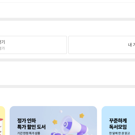
팔기
내 
불가