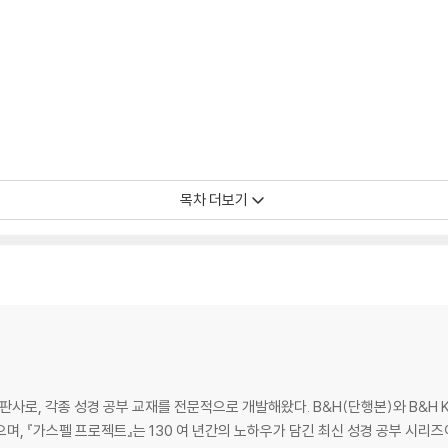
목차 더보기
판사로, 각종 성경 공부 교재를 전문적으로 개발해왔다. B&H(단행본)와 B&H 
요
며, 『가스펠 프로젝트』는 130 여 년간의 노하우가 담긴 최신 성경 공부 시리즈