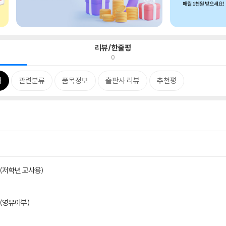
리뷰/한줄평
0
개
관련분류
품목정보
출판사 리뷰
추천평
 (저학년 교사용)
 (영유아부)