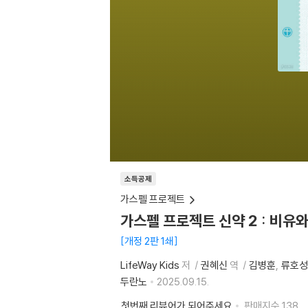
소득공제
가스펠 프로젝트
가스펠 프로젝트 신약 2 : 비유와
개정 2판 1쇄
LifeWay Kids
저
권혜신
역
김병훈
류호성
두란노
2025.09.15.
첫번째 리뷰어가 되어주세요
판매지수
138