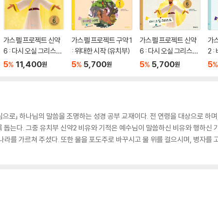
가스펠 프로젝트 신약
가스펠 프로젝트 구약 1
가스펠 프로젝트 신약
가
6 : 다시 오실 그리스도
: 위대한 시작 (유치부)
6 : 다시 오실 그리스도
2 
(저학년 교사용)
(유치부)
부)
5
11,400
5
5,700
5
5,700
5
%
%
%
%
원
원
원
심으로」 하나님의 말씀을 조명하는 성경 공부 교재이다. 전 연령을 대상으로 하며,
 돕는다. 그중 유치부 신약2 비유와 기적은 예수님이 말씀하신 비유와 행하신 기
나라를 가르쳐 주셨다. 또한 물을 포도주로 바꾸시고 물 위를 걸으시며, 병자를