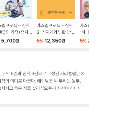
스펠 프로젝트 신약
가스펠 프로젝트 신약
가스펠 프로젝트신약 5
가스펠 
: 비유와 기적 (유치
3 : 십자가와 부활 (청
: 하나님의 편지(영유
4 : 복
장년 인도자용)
아부)
회 (고학
5,700
5
12,350
5
7,600
5
11
%
%
%
원
원
원
 구약 6권과 신약 6권으로 구성된 커리큘럼은 3
적의 의미를 다룬다. 예수님은 씨 뿌리는 농부,
 고치시고 죽은 자를 살리심으로써 자신이 하나님